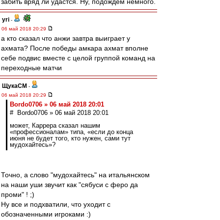
забить вряд ли удастся. Ну, подождём немного.
yri
-
06 май 2018 20:29
а кто сказал что анжи завтра выиграет у
ахмата? После победы амкара ахмат вполне
себе подвис вместе с целой группой команд на
переходные матчи
ЩукаСМ
-
06 май 2018 20:29
Bordo0706 » 06 май 2018 20:01
# Bordo0706 » 06 май 2018 20:01
может, Каррера сказал нашим
«профессионалам» типа, «если до конца
июня не будет того, кто нужен, сами тут
мудохайтесь»?
Точно, а слово "мудохайтесь" на итальянском
на наши уши звучит как "сябуси с феро да
проми" ! ;)
Ну все и подхватили, что уходит с
обозначенными игроками :)