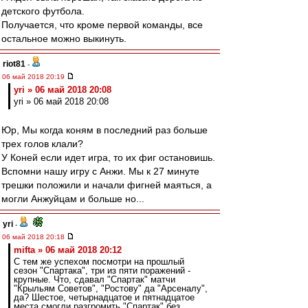
детского футбола.
Получается, что кроме первой команды, все
остальное можно выкинуть.
riot81
-
06 май 2018 20:19
yri » 06 май 2018 20:08
yri » 06 май 2018 20:08
Юр, Мы когда коням в последний раз больше
трех голов клали?
У Коней если идет игра, то их фиг остановишь.
Вспомни нашу игру с Анжи. Мы к 27 минуте
трешки положили и начали фигней маяться, а
могли Анжуйцам и больше но...
yri
-
06 май 2018 20:18
mifta » 06 май 2018 20:12
С тем же успехом посмотри на прошлый
сезон "Спартака", три из пяти поражений -
крупные. Что, сдавал "Спартак" матчи
"Крыльям Советов", "Ростову" да "Арсеналу",
да? Шестое, четырнадцатое и пятнадцатое
места смогли разгромить "Спартак" без