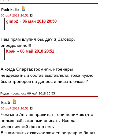
Pudrikello
-
06 май 2018 20:51
gimp2 » 06 май 2018 20:50
Нам прям влупил бы, да? :( Заговор,
определенно!!!
Край » 06 май 2018 20:51
А когда Спартак громили, итренеры
неадекватный состав выставляли, тоже нужно
было тренеров на допрос и лишать очков ?
Редактировалось 06 май 2018 20:55
Край
-
06 май 2018 20:51
Чем мне Англия нравится-- они понимают,что
нельзя всё законами описать..Всегда
человеческий фактор есть.
В знаменитых скачках жокеев регулярно банят