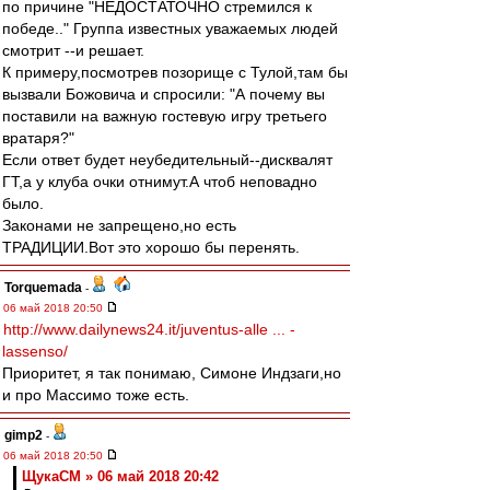
по причине "НЕДОСТАТОЧНО стремился к
победе.." Группа известных уважаемых людей
смотрит --и решает.
К примеру,посмотрев позорище с Тулой,там бы
вызвали Божовича и спросили: "А почему вы
поставили на важную гостевую игру третьего
вратаря?"
Если ответ будет неубедительный--дисквалят
ГТ,а у клуба очки отнимут.А чтоб неповадно
было.
Законами не запрещено,но есть
ТРАДИЦИИ.Вот это хорошо бы перенять.
Torquemada
-
06 май 2018 20:50
http://www.dailynews24.it/juventus-alle ... -
lassenso/
Приоритет, я так понимаю, Симоне Индзаги,но
и про Массимо тоже есть.
gimp2
-
06 май 2018 20:50
ЩукаСМ » 06 май 2018 20:42