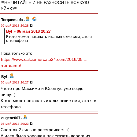
!!!НЕ ЧИТАЙТЕ И НЕ РАЗНОСИТЕ ВСЯКУЮ
УЙНЮ!!!
Torquemada
-
06 май 2018 20:28
Byl » 06 май 2018 20:27
Ктото может покопать итальянские сми, ато я
с телефона
Пока только это:
https://www.calciomercato24.com/2018/05 ...
rrera/amp/
Byl
-
06 май 2018 20:27
Чтото про Массимо и Ювентус уже везде
пишут.(
Ктото может покопать итальянские сми, ато я с
телефона
eugene007
-
06 май 2018 20:23
Спартак-2 сильно расстраивает :(
А идея была хорошая, так сказать дорога из