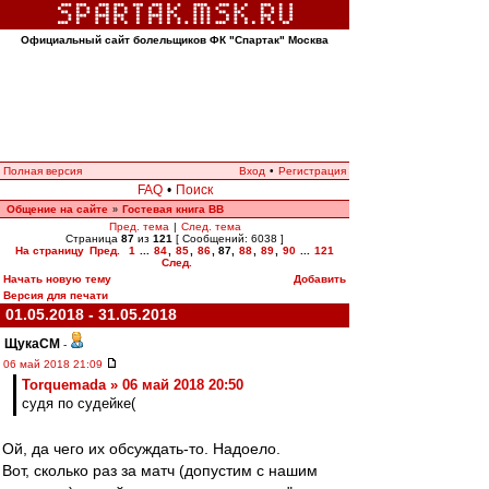
Официальный сайт болельщиков ФК "Спартак" Москва
Полная версия
Вход
•
Регистрация
FAQ
•
Поиск
Общение на сайте
Гостевая книга ВВ
»
Пред. тема
|
След. тема
Страница
87
из
121
[ Сообщений: 6038 ]
На страницу
Пред.
1
...
84
,
85
,
86
,
87
,
88
,
89
,
90
...
121
След.
Начать новую тему
Добавить
Версия для печати
01.05.2018 - 31.05.2018
ЩукаСМ
-
06 май 2018 21:09
Torquemada » 06 май 2018 20:50
судя по судейке(
Ой, да чего их обсуждать-то. Надоело.
Вот, сколько раз за матч (допустим с нашим