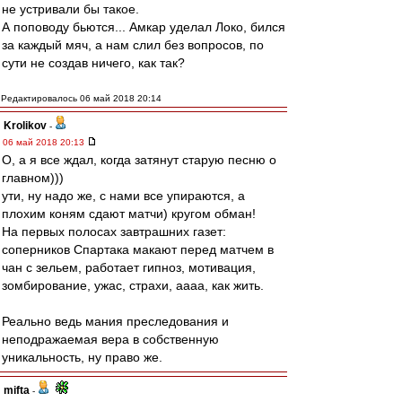
не устривали бы такое.
А поповоду бьются... Амкар уделал Локо, бился
за каждый мяч, а нам слил без вопросов, по
сути не создав ничего, как так?
Редактировалось 06 май 2018 20:14
Krolikov
-
06 май 2018 20:13
О, а я все ждал, когда затянут старую песню о
главном)))
ути, ну надо же, с нами все упираются, а
плохим коням сдают матчи) кругом обман!
На первых полосах завтрашних газет:
соперников Спартака макают перед матчем в
чан с зельем, работает гипноз, мотивация,
зомбирование, ужас, страхи, аааа, как жить.
Реально ведь мания преследования и
неподражаемая вера в собственную
уникальность, ну право же.
mifta
-