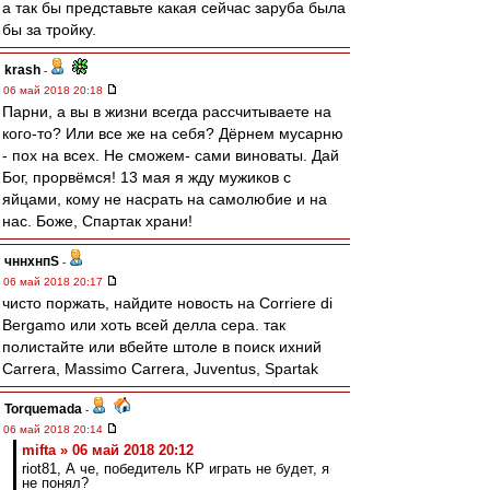
а так бы представьте какая сейчас заруба была
бы за тройку.
krash
-
06 май 2018 20:18
Парни, а вы в жизни всегда рассчитываете на
кого-то? Или все же на себя? Дёрнем мусарню
- пох на всех. Не сможем- сами виноваты. Дай
Бог, прорвёмся! 13 мая я жду мужиков с
яйцами, кому не насрать на самолюбие и на
нас. Боже, Спартак храни!
чннхнпS
-
06 май 2018 20:17
чисто поржать, найдите новость на Corriere di
Bergamo или хоть всей делла сера. так
полистайте или вбейте штоле в поиск ихний
Carrera, Massimo Carrera, Juventus, Spartak
Torquemada
-
06 май 2018 20:14
mifta » 06 май 2018 20:12
riot81, А че, победитель КР играть не будет, я
не понял?