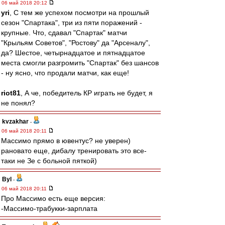
06 май 2018 20:12
yri
, С тем же успехом посмотри на прошлый
сезон "Спартака", три из пяти поражений -
крупные. Что, сдавал "Спартак" матчи
"Крыльям Советов", "Ростову" да "Арсеналу",
да? Шестое, четырнадцатое и пятнадцатое
места смогли разгромить "Спартак" без шансов
- ну ясно, что продали матчи, как еще!
riot81
, А че, победитель КР играть не будет, я
не понял?
kvzakhar
-
06 май 2018 20:11
Массимо прямо в ювентус? не уверен)
рановато еще, дибалу тренировать это все-
таки не Зе с больной пяткой)
Byl
-
06 май 2018 20:11
Про Массимо есть еще версия:
-Массимо-трабукки-зарплата