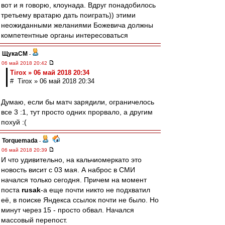
вот и я говорю, клоунада. Вдруг понадобилось
третьему вратарю дать поиграть)) этими
неожиданными желаниями Божевича должны
компетентные органы интересоваться
ЩукаСМ
-
06 май 2018 20:42
Tirox » 06 май 2018 20:34
# Tirox » 06 май 2018 20:34
Думаю, если бы матч зарядили, ограничелось
все 3 :1, тут просто одних прорвало, а другим
похуй :(
Torquemada
-
06 май 2018 20:39
И что удивительно, на кальчиомеркато это
новость висит с 03 мая. А наброс в СМИ
начался только сегодня. Причем на момент
поста
rusak
-а еще почти никто не подхватил
её, в поиске Яндекса ссылок почти не было. Но
минут через 15 - просто обвал. Начался
массовый перепост.