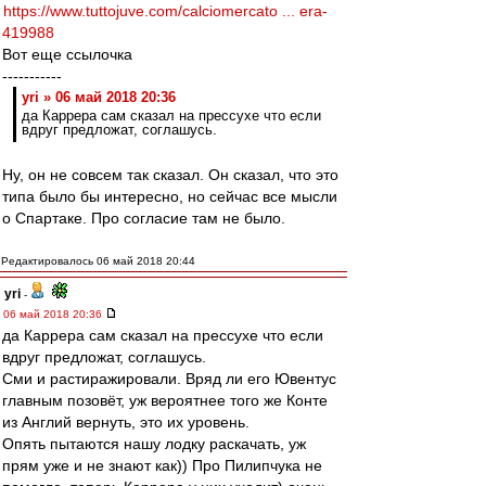
https://www.tuttojuve.com/calciomercato ... era-
419988
Вот еще ссылочка
-----------
yri » 06 май 2018 20:36
да Каррера сам сказал на прессухе что если
вдруг предложат, соглашусь.
Ну, он не совсем так сказал. Он сказал, что это
типа было бы интересно, но сейчас все мысли
о Спартаке. Про согласие там не было.
Редактировалось 06 май 2018 20:44
yri
-
06 май 2018 20:36
да Каррера сам сказал на прессухе что если
вдруг предложат, соглашусь.
Сми и растиражировали. Вряд ли его Ювентус
главным позовёт, уж вероятнее того же Конте
из Англий вернуть, это их уровень.
Опять пытаются нашу лодку раскачать, уж
прям уже и не знают как)) Про Пилипчука не