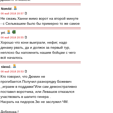
Nom4d
-
06 май 2018 20:57
Не смажь Ханни мимо ворот на второй минуте
- с Сельмашем было бы примерно то же самое
yri
-
06 май 2018 20:55
Хорошо что кони выиграли, нефиг, надо
динаму рвать, да и должок за первый тур,
неплохо бы напомнить нашим бойцам с чего
всё началось
slava1
-
06 май 2018 20:53
Кто говорил, что Дюмин не
прогибается.Получил разнорядку Божевич
,,играем в поддавки"Или сам демонстративно
поставил воротчика, или Левашов отказался
участвовать в шапито гинера .
Насрать на пидоров.Зю не заслужил ЧМ.
Добрянка-!