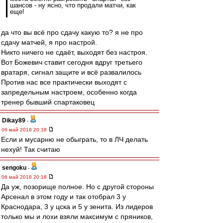
шансов - ну ясно, что продали матчи, как
еще!
да что вы всё про сдачу какую то? я не про
сдачу матчей, я про настрой.
Никто ничего не сдаёт, выходят без настроя.
Вот Божевич ставит сегодня вдруг третьего
вратаря, сигнал защите и всё развалилось
Против нас все практически выходят с
запредельным настроем, особенно когда
тренер бывший спартаковец
Dikay89
-
06 май 2018 20:18
Если и мусарню не обыграть, то в ЛЧ делать
нехуй! Так считаю
sengoku
-
06 май 2018 20:18
Да уж, позорище полное. Но с другой стороны
Арсенал в этом году и так отобрал 3 у
Краснодара, 3 у цска и 5 у зенита. Из лидеров
только мы и лохи взяли максимум с пряников,