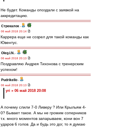
Не будет. Команды опоздали с заявкой на
аккредитацию.
Стрекалок
-
06 май 2018 20:14
Каррера еще не созрел для такой команды как
Ювентус.
Oleg.I.N.
-
06 май 2018 20:13
Поздравляю Андрея Тихонова с тренерским
успехом!
Pudrikello
-
06 май 2018 20:13
yri » 06 май 2018 20:08
А почему слили 7-0 Ливеру ? Или Крыльям 4-
0? Бывает такое. А мы не громим соперников
т.к. много моментов запарываем, кони вон 7
ударов 6 голов. Да и будь это дог, то я думаю