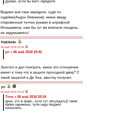
Думаю, если бы матч зарядили
Видимо всё-таки зарядили, судя по
судейке(Андон Левников), имею ввиду
откровенный толчок руками в штрафной
Игнашевича, нам бы тут же влепили пендаль,
не задумываясь!
Pudrikello
-
06 май 2018 20:46
yri » 06 май 2018 20:42
Захотел и дал поиграть, какое это отношение
имеет к тому что в защите проходной двор? С
такой защитой и Де Хеа, авостку получил.
yri
-
06 май 2018 20:42
Tirox » 06 май 2018 20:34
арни, это ж фарс, хуле тут обсуждать)) такие
бабки заряжены, туле надо бюджет
пополнять...