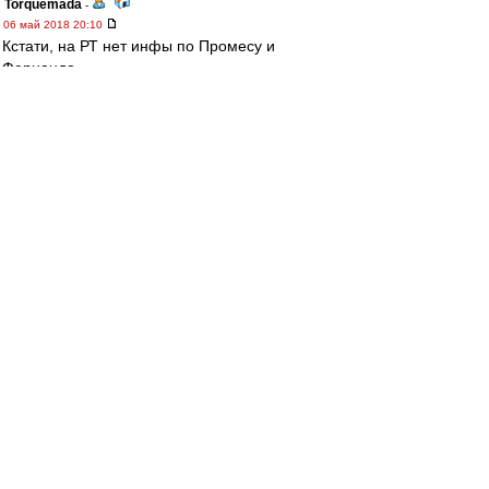
Torquemada
-
06 май 2018 20:10
Кстати, на РТ нет инфы по Промесу и
Фернандо.
------
А по Арсеналу. Все может быть, но зачем
вратаря менять? Левашов, конечно, далеко не
звезда, но тем не менее зачем-то выпустили
пацана, который ни разу еще не стоял в рамке
в ПЛ в официальных матчах. Да и Божович как-
то странно безразличен к результату.
yri
-
06 май 2018 20:08
mifta » 06 май 2018 20:00
yri, Когда "Мордовия" рубилась с конями (0:1
с пенальти в концовке) и "Зенитом" (не
помню, ничья там или победа была), а со
"Спартаком" она минуте к пятнадцатой-
двадцатой легла 0:3, такие вопросы тоже
задавали? Почему "Спартак" бодался против
"Севильи", а перед "Ливерпулем" решил
раздвинуть булки?
это ты что за махровый год вспомнил? в