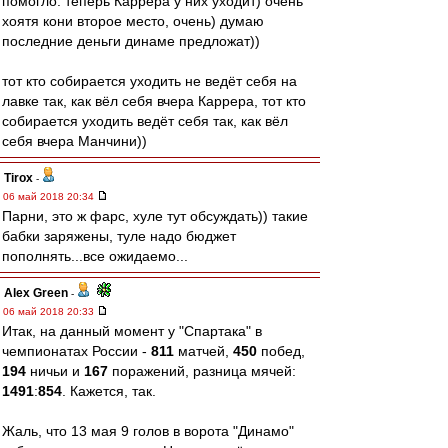
помогло. теперь Каррера у них уходит) очень
хоятя кони второе место, очень) думаю
последние деньги динаме предложат))
тот кто собирается уходить не ведёт себя на
лавке так, как вёл себя вчера Каррера, тот кто
собирается уходить ведёт себя так, как вёл
себя вчера Манчини))
Tirox
-
06 май 2018 20:34
Парни, это ж фарс, хуле тут обсуждать)) такие
бабки заряжены, туле надо бюджет
пополнять...все ожидаемо...
Alex Green
-
06 май 2018 20:33
Итак, на данный момент у "Спартака" в
чемпионатах России -
811
матчей,
450
побед,
194
ничьи и
167
поражений, разница мячей:
1491
:
854
. Кажется, так.
Жаль, что 13 мая 9 голов в ворота "Динамо"