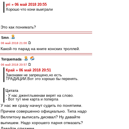
yri » 06 май 2018 20:55
Хорошо что кони выиграли
Это как понимать?
Smn
-
06 май 2018 21:00
Какой-то парад на книге конских троллей.
Torquemada
-
06 май 2018 20:57
Край » 06 май 2018 20:51
Законами не запрещено,но есть
ТРАДИЦИИ.Вот это хорошо бы перенять.
Цитата
- У нас джентльменам верят на слово.
- Вот тут мне карта и поперла
У нас же сразу начнут судить по понятиям.
Причем совершенно официально. Типа надо
Веллитону выписать дисквал? Ну давайте
выпишем. Надо хорошего парня отмазать?
Давайте отмажем.