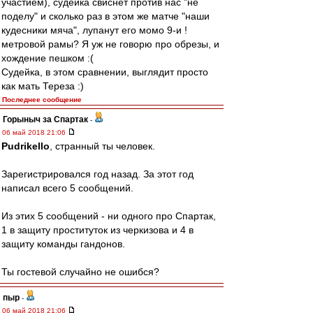
участием), судейка свиснет против нас "не
поделу" и сколько раз в этом же матче "наши
кудесники мяча", лупанут его момо 9-и !
метровой рамы? Я уж не говорю про обрезы, и
хождение пешком :(
Судейка, в этом сравнении, выглядит просто
как мать Тереза :)
Последнее сообщение
Горыныч за Спартак
-
06 май 2018 21:06
Pudrikello
, странный ты человек.
Зарегистрировался год назад. За этот год
написал всего 5 сообщений.
Из этих 5 сообщений - ни одного про Спартак,
1 в защиту проституток из черкизова и 4 в
защиту команды гандонов.
Ты гостевой случайно не ошибся?
пыр
-
06 май 2018 21:06