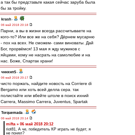
а так бы представьте какая сейчас заруба была
бы за тройку.
krash
-
06 май 2018 20:18
Парни, а вы в жизни всегда рассчитываете на
кого-то? Или все же на себя? Дёрнем мусарню
- пох на всех. Не сможем- сами виноваты. Дай
Бог, прорвёмся! 13 мая я жду мужиков с
яйцами, кому не насрать на самолюбие и на
нас. Боже, Спартак храни!
чннхнпS
-
06 май 2018 20:17
чисто поржать, найдите новость на Corriere di
Bergamo или хоть всей делла сера. так
полистайте или вбейте штоле в поиск ихний
Carrera, Massimo Carrera, Juventus, Spartak
Torquemada
-
06 май 2018 20:14
mifta » 06 май 2018 20:12
riot81, А че, победитель КР играть не будет, я
не понял?