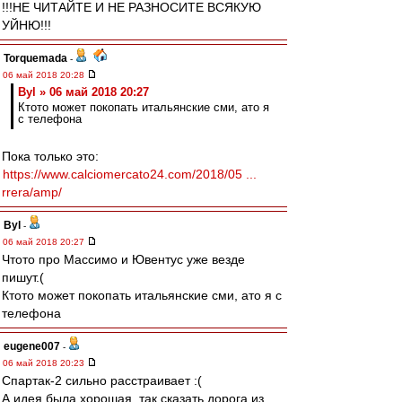
!!!НЕ ЧИТАЙТЕ И НЕ РАЗНОСИТЕ ВСЯКУЮ
УЙНЮ!!!
Torquemada
-
06 май 2018 20:28
Byl » 06 май 2018 20:27
Ктото может покопать итальянские сми, ато я
с телефона
Пока только это:
https://www.calciomercato24.com/2018/05 ...
rrera/amp/
Byl
-
06 май 2018 20:27
Чтото про Массимо и Ювентус уже везде
пишут.(
Ктото может покопать итальянские сми, ато я с
телефона
eugene007
-
06 май 2018 20:23
Спартак-2 сильно расстраивает :(
А идея была хорошая, так сказать дорога из