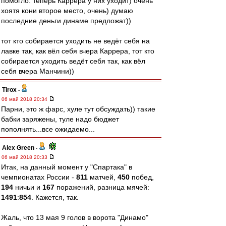
помогло. теперь Каррера у них уходит) очень
хоятя кони второе место, очень) думаю
последние деньги динаме предложат))
тот кто собирается уходить не ведёт себя на
лавке так, как вёл себя вчера Каррера, тот кто
собирается уходить ведёт себя так, как вёл
себя вчера Манчини))
Tirox
-
06 май 2018 20:34
Парни, это ж фарс, хуле тут обсуждать)) такие
бабки заряжены, туле надо бюджет
пополнять...все ожидаемо...
Alex Green
-
06 май 2018 20:33
Итак, на данный момент у "Спартака" в
чемпионатах России -
811
матчей,
450
побед,
194
ничьи и
167
поражений, разница мячей:
1491
:
854
. Кажется, так.
Жаль, что 13 мая 9 голов в ворота "Динамо"