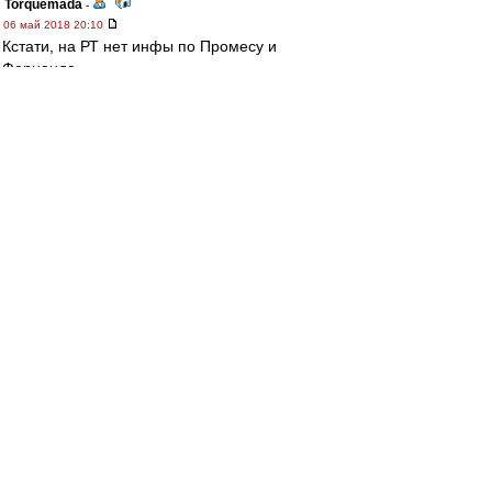
Torquemada
-
06 май 2018 20:10
Кстати, на РТ нет инфы по Промесу и
Фернандо.
------
А по Арсеналу. Все может быть, но зачем
вратаря менять? Левашов, конечно, далеко не
звезда, но тем не менее зачем-то выпустили
пацана, который ни разу еще не стоял в рамке
в ПЛ в официальных матчах. Да и Божович как-
то странно безразличен к результату.
yri
-
06 май 2018 20:08
mifta » 06 май 2018 20:00
yri, Когда "Мордовия" рубилась с конями (0:1
с пенальти в концовке) и "Зенитом" (не
помню, ничья там или победа была), а со
"Спартаком" она минуте к пятнадцатой-
двадцатой легла 0:3, такие вопросы тоже
задавали? Почему "Спартак" бодался против
"Севильи", а перед "Ливерпулем" решил
раздвинуть булки?
это ты что за махровый год вспомнил? в