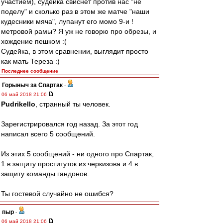
участием), судейка свиснет против нас "не
поделу" и сколько раз в этом же матче "наши
кудесники мяча", лупанут его момо 9-и !
метровой рамы? Я уж не говорю про обрезы, и
хождение пешком :(
Судейка, в этом сравнении, выглядит просто
как мать Тереза :)
Последнее сообщение
Горыныч за Спартак
-
06 май 2018 21:06
Pudrikello
, странный ты человек.
Зарегистрировался год назад. За этот год
написал всего 5 сообщений.
Из этих 5 сообщений - ни одного про Спартак,
1 в защиту проституток из черкизова и 4 в
защиту команды гандонов.
Ты гостевой случайно не ошибся?
пыр
-
06 май 2018 21:06