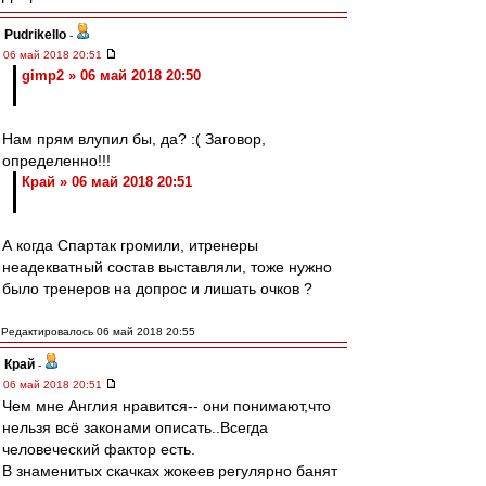
Pudrikello
-
06 май 2018 20:51
gimp2 » 06 май 2018 20:50
Нам прям влупил бы, да? :( Заговор,
определенно!!!
Край » 06 май 2018 20:51
А когда Спартак громили, итренеры
неадекватный состав выставляли, тоже нужно
было тренеров на допрос и лишать очков ?
Редактировалось 06 май 2018 20:55
Край
-
06 май 2018 20:51
Чем мне Англия нравится-- они понимают,что
нельзя всё законами описать..Всегда
человеческий фактор есть.
В знаменитых скачках жокеев регулярно банят