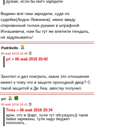
Думаю, если бы матч зарядили
Видимо всё-таки зарядили, судя по
судейке(Андон Левников), имею ввиду
откровенный толчок руками в штрафной
Игнашевича, нам бы тут же влепили пендаль,
не задумываясь!
Pudrikello
-
06 май 2018 20:46
yri » 06 май 2018 20:42
Захотел и дал поиграть, какое это отношение
имеет к тому что в защите проходной двор? С
такой защитой и Де Хеа, авостку получил.
yri
-
06 май 2018 20:42
Tirox » 06 май 2018 20:34
арни, это ж фарс, хуле тут обсуждать)) такие
бабки заряжены, туле надо бюджет
пополнять...