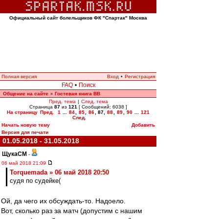
Официальный сайт болельщиков ФК "Спартак" Москва
Полная версия
Вход
•
Регистрация
FAQ
•
Поиск
Общение на сайте
Гостевая книга ВВ
»
Пред. тема
|
След. тема
Страница
87
из
121
[ Сообщений: 6038 ]
На страницу
Пред.
1
...
84
,
85
,
86
,
87
,
88
,
89
,
90
...
121
След.
Начать новую тему
Добавить
Версия для печати
01.05.2018 - 31.05.2018
ЩукаСМ
-
06 май 2018 21:09
Torquemada » 06 май 2018 20:50
судя по судейке(
Ой, да чего их обсуждать-то. Надоело.
Вот, сколько раз за матч (допустим с нашим