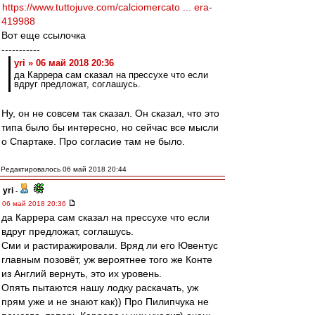
https://www.tuttojuve.com/calciomercato ... era-
419988
Вот еще ссылочка
-----------
yri » 06 май 2018 20:36
да Каррера сам сказал на прессухе что если
вдруг предложат, соглашусь.
Ну, он не совсем так сказал. Он сказал, что это
типа было бы интересно, но сейчас все мысли
о Спартаке. Про согласие там не было.
Редактировалось 06 май 2018 20:44
yri
-
06 май 2018 20:36
да Каррера сам сказал на прессухе что если
вдруг предложат, соглашусь.
Сми и растиражировали. Вряд ли его Ювентус
главным позовёт, уж вероятнее того же Конте
из Англий вернуть, это их уровень.
Опять пытаются нашу лодку раскачать, уж
прям уже и не знают как)) Про Пилипчука не