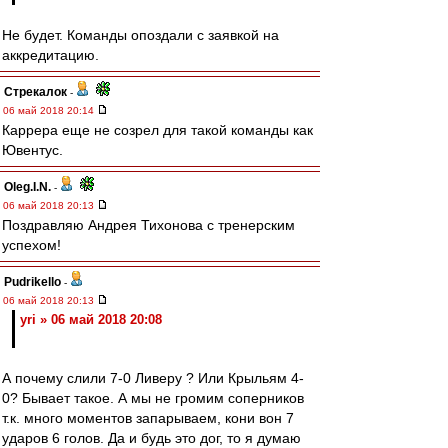
Не будет. Команды опоздали с заявкой на
аккредитацию.
Стрекалок
-
06 май 2018 20:14
Каррера еще не созрел для такой команды как
Ювентус.
Oleg.I.N.
-
06 май 2018 20:13
Поздравляю Андрея Тихонова с тренерским
успехом!
Pudrikello
-
06 май 2018 20:13
yri » 06 май 2018 20:08
А почему слили 7-0 Ливеру ? Или Крыльям 4-
0? Бывает такое. А мы не громим соперников
т.к. много моментов запарываем, кони вон 7
ударов 6 голов. Да и будь это дог, то я думаю