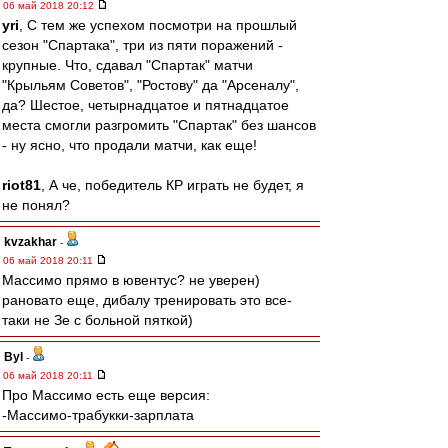
06 май 2018 20:12
yri
, С тем же успехом посмотри на прошлый
сезон "Спартака", три из пяти поражений -
крупные. Что, сдавал "Спартак" матчи
"Крыльям Советов", "Ростову" да "Арсеналу",
да? Шестое, четырнадцатое и пятнадцатое
места смогли разгромить "Спартак" без шансов
- ну ясно, что продали матчи, как еще!
riot81
, А че, победитель КР играть не будет, я
не понял?
kvzakhar
-
06 май 2018 20:11
Массимо прямо в ювентус? не уверен)
рановато еще, дибалу тренировать это все-
таки не Зе с больной пяткой)
Byl
-
06 май 2018 20:11
Про Массимо есть еще версия:
-Массимо-трабукки-зарплата