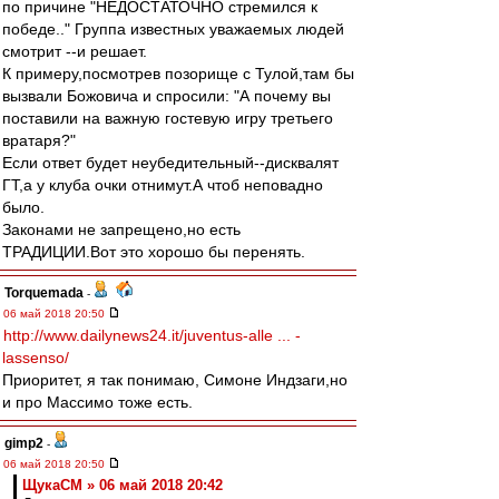
по причине "НЕДОСТАТОЧНО стремился к
победе.." Группа известных уважаемых людей
смотрит --и решает.
К примеру,посмотрев позорище с Тулой,там бы
вызвали Божовича и спросили: "А почему вы
поставили на важную гостевую игру третьего
вратаря?"
Если ответ будет неубедительный--дисквалят
ГТ,а у клуба очки отнимут.А чтоб неповадно
было.
Законами не запрещено,но есть
ТРАДИЦИИ.Вот это хорошо бы перенять.
Torquemada
-
06 май 2018 20:50
http://www.dailynews24.it/juventus-alle ... -
lassenso/
Приоритет, я так понимаю, Симоне Индзаги,но
и про Массимо тоже есть.
gimp2
-
06 май 2018 20:50
ЩукаСМ » 06 май 2018 20:42