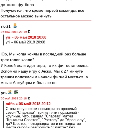
детского футбола.
Получается, что кроме первой команды, все
остальное можно выкинуть.
riot81
-
06 май 2018 20:19
yri » 06 май 2018 20:08
yri » 06 май 2018 20:08
Юр, Мы когда коням в последний раз больше
трех голов клали?
У Коней если идет игра, то их фиг остановишь.
Вспомни нашу игру с Анжи. Мы к 27 минуте
трешки положили и начали фигней маяться, а
могли Анжуйцам и больше но...
yri
-
06 май 2018 20:18
mifta » 06 май 2018 20:12
С тем же успехом посмотри на прошлый
сезон "Спартака", три из пяти поражений -
крупные. Что, сдавал "Спартак" матчи
"Крыльям Советов", "Ростову" да "Арсеналу",
да? Шестое, четырнадцатое и пятнадцатое
места смогли разгромить "Спартак" без