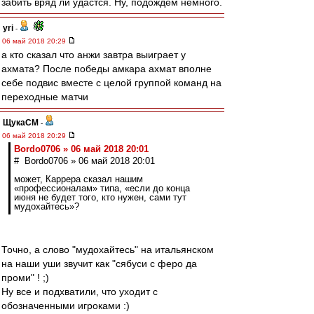
забить вряд ли удастся. Ну, подождём немного.
yri
-
06 май 2018 20:29
а кто сказал что анжи завтра выиграет у
ахмата? После победы амкара ахмат вполне
себе подвис вместе с целой группой команд на
переходные матчи
ЩукаСМ
-
06 май 2018 20:29
Bordo0706 » 06 май 2018 20:01
# Bordo0706 » 06 май 2018 20:01
может, Каррера сказал нашим
«профессионалам» типа, «если до конца
июня не будет того, кто нужен, сами тут
мудохайтесь»?
Точно, а слово "мудохайтесь" на итальянском
на наши уши звучит как "сябуси с феро да
проми" ! ;)
Ну все и подхватили, что уходит с
обозначенными игроками :)