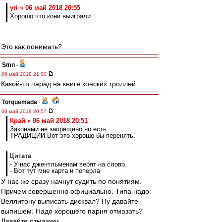
yri » 06 май 2018 20:55
Хорошо что кони выиграли
Это как понимать?
Smn
-
06 май 2018 21:00
Какой-то парад на книге конских троллей.
Torquemada
-
06 май 2018 20:57
Край » 06 май 2018 20:51
Законами не запрещено,но есть
ТРАДИЦИИ.Вот это хорошо бы перенять.
Цитата
- У нас джентльменам верят на слово.
- Вот тут мне карта и поперла
У нас же сразу начнут судить по понятиям.
Причем совершенно официально. Типа надо
Веллитону выписать дисквал? Ну давайте
выпишем. Надо хорошего парня отмазать?
Давайте отмажем.