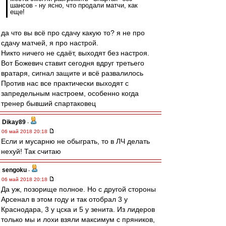
шансов - ну ясно, что продали матчи, как
еще!
да что вы всё про сдачу какую то? я не про
сдачу матчей, я про настрой.
Никто ничего не сдаёт, выходят без настроя.
Вот Божевич ставит сегодня вдруг третьего
вратаря, сигнал защите и всё развалилось
Против нас все практически выходят с
запредельным настроем, особенно когда
тренер бывший спартаковец
Dikay89
-
06 май 2018 20:18
Если и мусарню не обыграть, то в ЛЧ делать
нехуй! Так считаю
sengoku
-
06 май 2018 20:18
Да уж, позорище полное. Но с другой стороны
Арсенал в этом году и так отобрал 3 у
Краснодара, 3 у цска и 5 у зенита. Из лидеров
только мы и лохи взяли максимум с пряников,