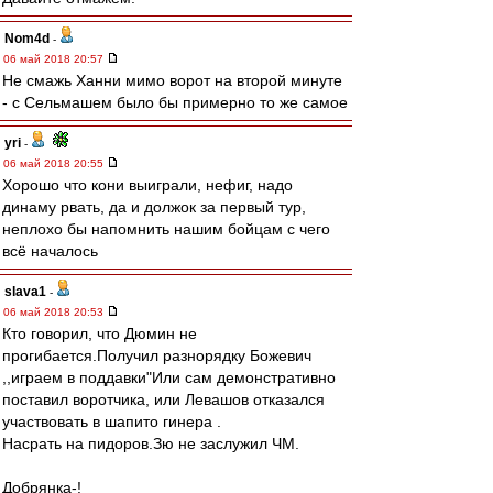
Nom4d
-
06 май 2018 20:57
Не смажь Ханни мимо ворот на второй минуте
- с Сельмашем было бы примерно то же самое
yri
-
06 май 2018 20:55
Хорошо что кони выиграли, нефиг, надо
динаму рвать, да и должок за первый тур,
неплохо бы напомнить нашим бойцам с чего
всё началось
slava1
-
06 май 2018 20:53
Кто говорил, что Дюмин не
прогибается.Получил разнорядку Божевич
,,играем в поддавки"Или сам демонстративно
поставил воротчика, или Левашов отказался
участвовать в шапито гинера .
Насрать на пидоров.Зю не заслужил ЧМ.
Добрянка-!