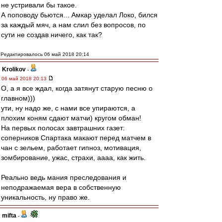
не устривали бы такое.
А поповоду бьются... Амкар уделал Локо, бился
за каждый мяч, а нам слил без вопросов, по
сути не создав ничего, как так?
Редактировалось 06 май 2018 20:14
Krolikov
-
06 май 2018 20:13
О, а я все ждал, когда затянут старую песню о
главном)))
ути, ну надо же, с нами все упираются, а
плохим коням сдают матчи) кругом обман!
На первых полосах завтрашних газет:
соперников Спартака макают перед матчем в
чан с зельем, работает гипноз, мотивация,
зомбирование, ужас, страхи, аааа, как жить.
Реально ведь мания преследования и
неподражаемая вера в собственную
уникальность, ну право же.
mifta
-