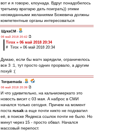
вот и я говорю, клоунада. Вдруг понадобилось
третьему вратарю дать поиграть)) этими
неожиданными желаниями Божевича должны
компетентные органы интересоваться
ЩукаСМ
-
06 май 2018 20:42
Tirox » 06 май 2018 20:34
# Tirox » 06 май 2018 20:34
Думаю, если бы матч зарядили, ограничелось
все 3 :1, тут просто одних прорвало, а другим
похуй :(
Torquemada
-
06 май 2018 20:39
И что удивительно, на кальчиомеркато это
новость висит с 03 мая. А наброс в СМИ
начался только сегодня. Причем на момент
поста
rusak
-а еще почти никто не подхватил
её, в поиске Яндекса ссылок почти не было. Но
минут через 15 - просто обвал. Начался
массовый перепост.