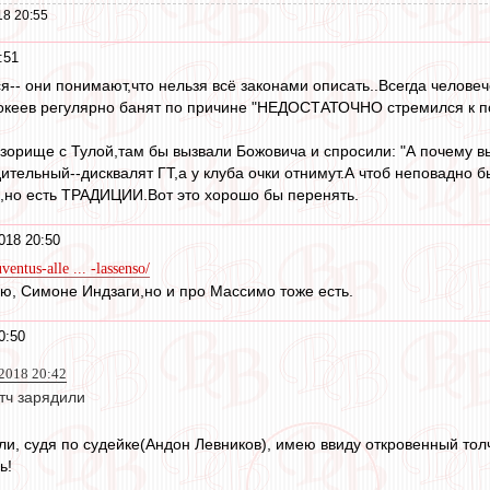
18 20:55
:51
я-- они понимают,что нельзя всё законами описать..Всегда человеч
океев регулярно банят по причине "НЕДОСТАТОЧНО стремился к по
зорище с Тулой,там бы вызвали Божовича и спросили: "А почему вы
ительный--дисквалят ГТ,а у клуба очки отнимут.А чтоб неповадно б
,но есть ТРАДИЦИИ.Вот это хорошо бы перенять.
018 20:50
entus-alle ... -lassenso/
аю, Симоне Индзаги,но и про Массимо тоже есть.
0:50
2018 20:42
тч зарядили
ли, судя по судейке(Андон Левников), имею ввиду откровенный то
ь!