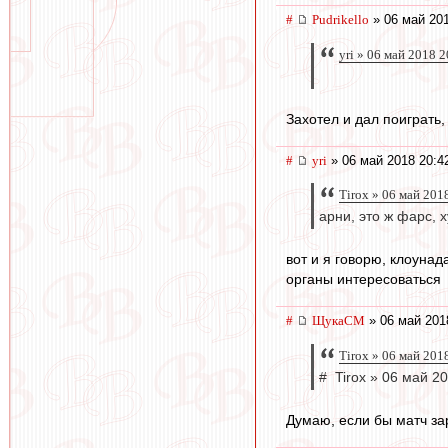
#
Pudrikello
» 06 май 201
yri » 06 май 2018 
Захотел и дал поиграть,
#
yri
» 06 май 2018 20:4
Tirox » 06 май 201
арни, это ж фарс, 
вот и я говорю, клоуна
органы интересоваться
#
ЩукаСМ
» 06 май 201
Tirox » 06 май 201
# Tirox » 06 май 2
Думаю, если бы матч зар