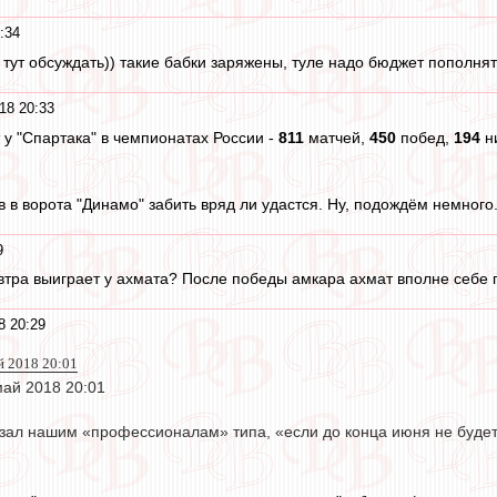
:34
 тут обсуждать)) такие бабки заряжены, туле надо бюджет пополнять
18 20:33
 у "Спартака" в чемпионатах России -
811
матчей,
450
побед,
194
н
в в ворота "Динамо" забить вряд ли удастся. Ну, подождём немного
9
завтра выиграет у ахмата? После победы амкара ахмат вполне себе
8 20:29
й 2018 20:01
май 2018 20:01
зал нашим «профессионалам» типа, «если до конца июня не будет 