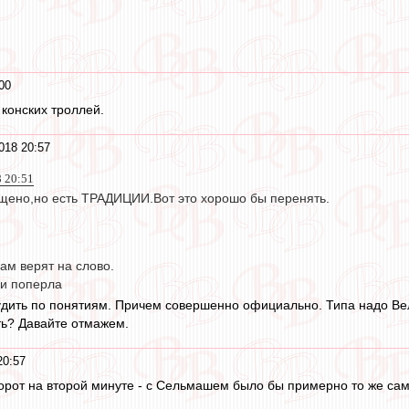
00
 конских троллей.
018 20:57
8 20:51
щено,но есть ТРАДИЦИИ.Вот это хорошо бы перенять.
ам верят на слово.
а и поперла
судить по понятиям. Причем совершенно официально. Типа надо В
ть? Давайте отмажем.
20:57
орот на второй минуте - с Сельмашем было бы примерно то же са