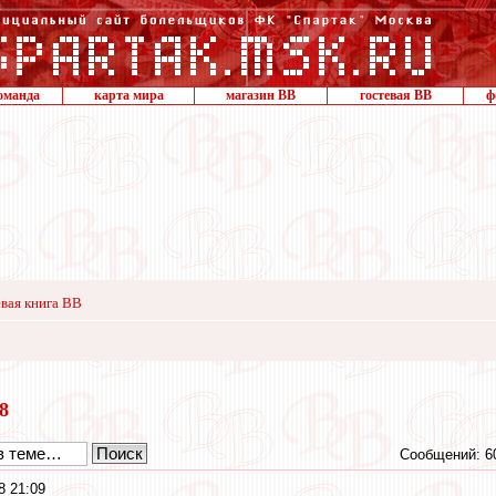
оманда
карта мира
магазин ВВ
гостевая ВВ
ф
вая книга ВВ
18
Сообщений: 6
8 21:09