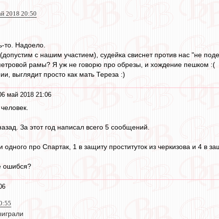
ай 2018 20:50
ь-то. Надоело.
ч (допустим с нашим участием), судейка свиснет против нас "не поде
 метровой рамы? Я уж не говорю про обрезы, и хождение пешком :(
ии, выглядит просто как мать Тереза :)
06 май 2018 21:06
 человек.
азад. За этот год написал всего 5 сообщений.
и одного про Спартак, 1 в защиту проституток из черкизова и 4 в з
е ошибся?
06
20:55
ыиграли