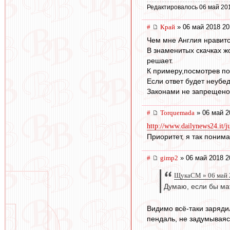
Редактировалось 06 май 20
#
Край
» 06 май 2018 20
Чем мне Англия нравитс
В знаменитых скачках ж
решает.
К примеру,посмотрев по
Если ответ будет неубед
Законами не запрещено
#
Torquemada
» 06 май 2
http://www.dailynews24.it/juv
Приоритет, я так поним
#
gimp2
» 06 май 2018 2
ЩукаСМ » 06 май 
Думаю, если бы ма
Видимо всё-таки заряди
пендаль, не задумываяс