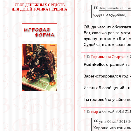
СБОР ДЕНЕЖНЫХ СРЕДСТВ
Torquemada » 06 м
ДЛЯ ДЕТЕЙ ТОЛИКА ГЕРЦЫНА
судя по судейке(
Ой, да чего их обсуждат
Вот, сколько раз за мат
лупанут его момо 9-и !
Судейка, в этом сравнен
#
Горыныч за Спартак
» 
Pudrikello
, странный ты
Зарегистрировался год н
Из этих 5 сообщений - н
Ты гостевой случайно н
#
пыр
» 06 май 2018 21:
yri » 06 май 2018 
Хорошо что кони в