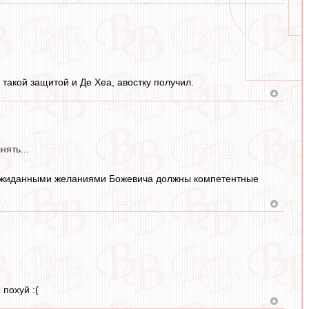
 такой защитой и Де Хеа, авостку получил.
нять...
 неожиданными желаниями Божевича должны компетентные
 похуй :(