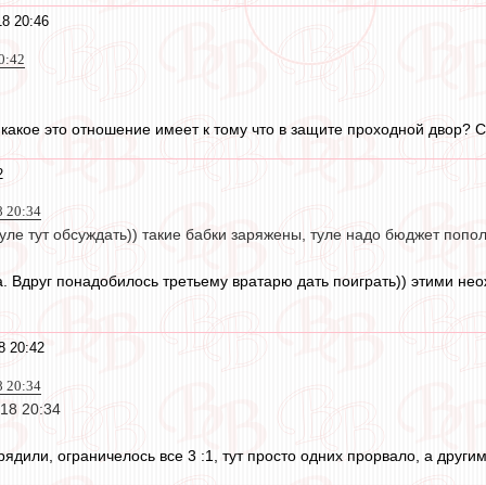
8 20:46
20:42
 какое это отношение имеет к тому что в защите проходной двор? С
2
8 20:34
хуле тут обсуждать)) такие бабки заряжены, туле надо бюджет попол
да. Вдруг понадобилось третьему вратарю дать поиграть)) этими
8 20:42
8 20:34
018 20:34
ядили, ограничелось все 3 :1, тут просто одних прорвало, а другим