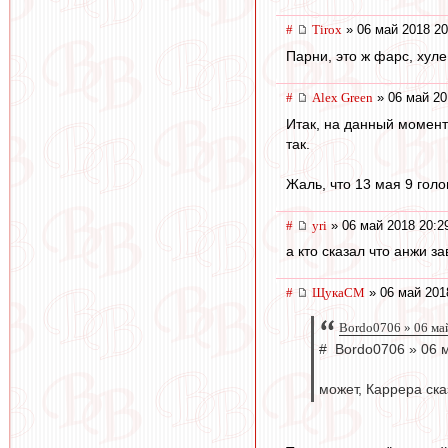
#
Tirox
» 06 май 2018 20
Парни, это ж фарс, хуле
#
Alex Green
» 06 май 20
Итак, на данный момент
так.
Жаль, что 13 мая 9 голо
#
yri
» 06 май 2018 20:2
а кто сказал что анжи 
#
ЩукаСМ
» 06 май 201
Bordo0706 » 06 ма
# Bordo0706 » 06 
может, Каррера ска