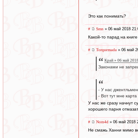
Это как понимать?
#
Smn
» 06 май 2018 21:
Какой-то парад на книге
#
Torquemada
» 06 май 2
Край » 06 май 201
Законами не запре
- У нас джентльмен
- Вот тут мне карт
У нас же сразу начнут 
хорошего парня отмаза
#
Nom4d
» 06 май 2018 
Не смажь Ханни мимо в