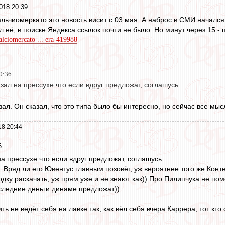
018 20:39
кальчиомеркато это новость висит с 03 мая. А наброс в СМИ началс
л её, в поиске Яндекса ссылок почти не было. Но минут через 15 -
alciomercato ... era-419988
20:36
зал на прессухе что если вдруг предложат, соглашусь.
азал. Он сказал, что это типа было бы интересно, но сейчас все мы
18 20:44
6
а прессухе что если вдруг предложат, соглашусь.
Вряд ли его Ювентус главным позовёт, уж вероятнее того же Конте 
ку раскачать, уж прям уже и не знают как)) Про Пилипчука не помо
следние деньги динаме предложат))
ть не ведёт себя на лавке так, как вёл себя вчера Каррера, тот кто