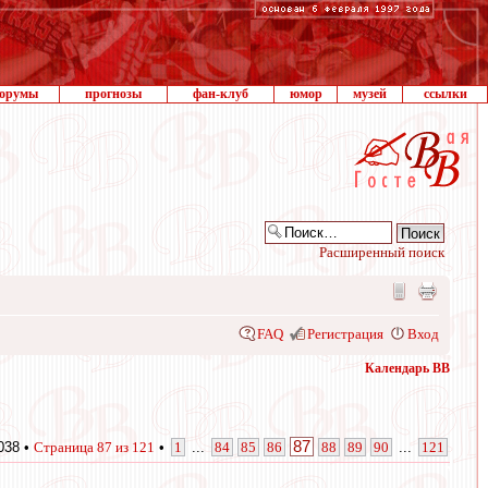
орумы
прогнозы
фан-клуб
юмор
музей
ссылки
Расширенный поиск
FAQ
Регистрация
Вход
Календарь ВВ
87
038 •
Страница
87
из
121
•
1
...
84
85
86
88
89
90
...
121