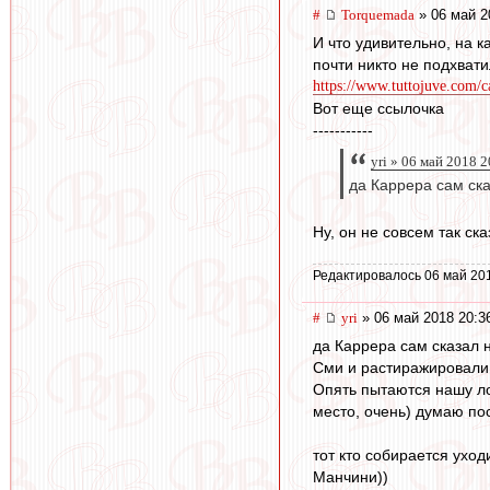
#
Torquemada
» 06 май 2
И что удивительно, на 
почти никто не подхвати
https://www.tuttojuve.com/c
Вот еще ссылочка
-----------
yri » 06 май 2018 
да Каррера сам ска
Ну, он не совсем так ск
Редактировалось 06 май 20
#
yri
» 06 май 2018 20:3
да Каррера сам сказал н
Сми и растиражировали. 
Опять пытаются нашу лод
место, очень) думаю по
тот кто собирается уходи
Манчини))