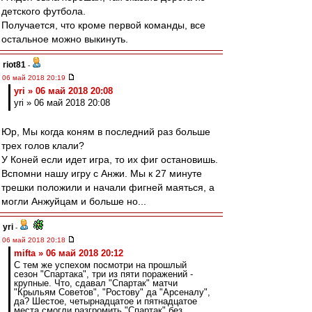
детского футбола.
Получается, что кроме первой команды, все
остальное можно выкинуть.
riot81
-
06 май 2018 20:19
yri » 06 май 2018 20:08
yri » 06 май 2018 20:08
Юр, Мы когда коням в последний раз больше
трех голов клали?
У Коней если идет игра, то их фиг остановишь.
Вспомни нашу игру с Анжи. Мы к 27 минуте
трешки положили и начали фигней маяться, а
могли Анжуйцам и больше но...
yri
-
06 май 2018 20:18
mifta » 06 май 2018 20:12
С тем же успехом посмотри на прошлый
сезон "Спартака", три из пяти поражений -
крупные. Что, сдавал "Спартак" матчи
"Крыльям Советов", "Ростову" да "Арсеналу",
да? Шестое, четырнадцатое и пятнадцатое
места смогли разгромить "Спартак" без