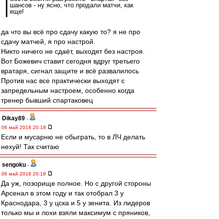
шансов - ну ясно, что продали матчи, как
еще!
да что вы всё про сдачу какую то? я не про
сдачу матчей, я про настрой.
Никто ничего не сдаёт, выходят без настроя.
Вот Божевич ставит сегодня вдруг третьего
вратаря, сигнал защите и всё развалилось
Против нас все практически выходят с
запредельным настроем, особенно когда
тренер бывший спартаковец
Dikay89
-
06 май 2018 20:18
Если и мусарню не обыграть, то в ЛЧ делать
нехуй! Так считаю
sengoku
-
06 май 2018 20:18
Да уж, позорище полное. Но с другой стороны
Арсенал в этом году и так отобрал 3 у
Краснодара, 3 у цска и 5 у зенита. Из лидеров
только мы и лохи взяли максимум с пряников,