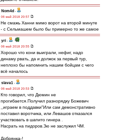
Nom4d
-
06 май 2018 20:57
Не смажь Ханни мимо ворот на второй минуте
- с Сельмашем было бы примерно то же самое
yri
-
06 май 2018 20:55
Хорошо что кони выиграли, нефиг, надо
динаму рвать, да и должок за первый тур,
неплохо бы напомнить нашим бойцам с чего
всё началось
slava1
-
06 май 2018 20:53
Кто говорил, что Дюмин не
прогибается.Получил разнорядку Божевич
,,играем в поддавки"Или сам демонстративно
поставил воротчика, или Левашов отказался
участвовать в шапито гинера .
Насрать на пидоров.Зю не заслужил ЧМ.
Добрянка-!