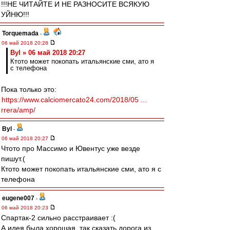
!!!НЕ ЧИТАЙТЕ И НЕ РАЗНОСИТЕ ВСЯКУЮ
УЙНЮ!!!
Torquemada
-
06 май 2018 20:28
Byl » 06 май 2018 20:27
Ктото может покопать итальянские сми, ато я
с телефона
Пока только это:
https://www.calciomercato24.com/2018/05 ...
rrera/amp/
Byl
-
06 май 2018 20:27
Чтото про Массимо и Ювентус уже везде
пишут.(
Ктото может покопать итальянские сми, ато я с
телефона
eugene007
-
06 май 2018 20:23
Спартак-2 сильно расстраивает :(
А идея была хорошая, так сказать дорога из