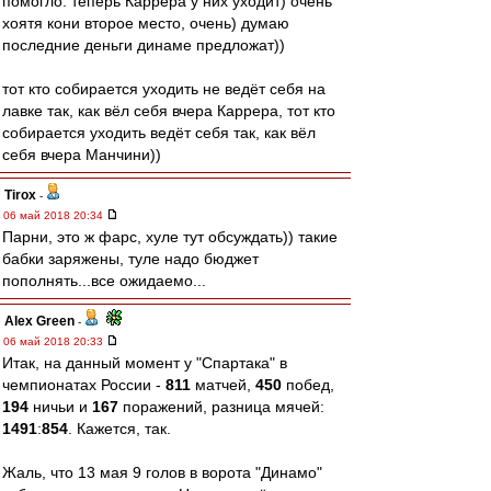
помогло. теперь Каррера у них уходит) очень
хоятя кони второе место, очень) думаю
последние деньги динаме предложат))
тот кто собирается уходить не ведёт себя на
лавке так, как вёл себя вчера Каррера, тот кто
собирается уходить ведёт себя так, как вёл
себя вчера Манчини))
Tirox
-
06 май 2018 20:34
Парни, это ж фарс, хуле тут обсуждать)) такие
бабки заряжены, туле надо бюджет
пополнять...все ожидаемо...
Alex Green
-
06 май 2018 20:33
Итак, на данный момент у "Спартака" в
чемпионатах России -
811
матчей,
450
побед,
194
ничьи и
167
поражений, разница мячей:
1491
:
854
. Кажется, так.
Жаль, что 13 мая 9 голов в ворота "Динамо"