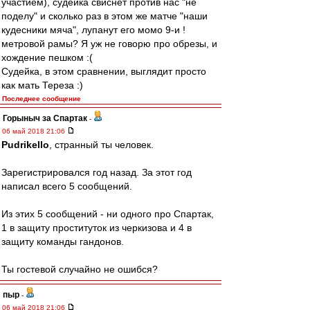
участием), судейка свиснет против нас "не
поделу" и сколько раз в этом же матче "наши
кудесники мяча", лупанут его момо 9-и !
метровой рамы? Я уж не говорю про обрезы, и
хождение пешком :(
Судейка, в этом сравнении, выглядит просто
как мать Тереза :)
Последнее сообщение
Горыныч за Спартак
-
06 май 2018 21:06
Pudrikello
, странный ты человек.
Зарегистрировался год назад. За этот год
написал всего 5 сообщений.
Из этих 5 сообщений - ни одного про Спартак,
1 в защиту проституток из черкизова и 4 в
защиту команды гандонов.
Ты гостевой случайно не ошибся?
пыр
-
06 май 2018 21:06