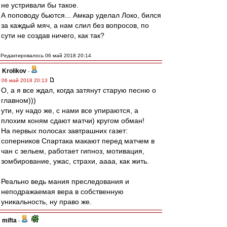
не устривали бы такое.
А поповоду бьются... Амкар уделал Локо, бился
за каждый мяч, а нам слил без вопросов, по
сути не создав ничего, как так?
Редактировалось 06 май 2018 20:14
Krolikov
-
06 май 2018 20:13
О, а я все ждал, когда затянут старую песню о
главном)))
ути, ну надо же, с нами все упираются, а
плохим коням сдают матчи) кругом обман!
На первых полосах завтрашних газет:
соперников Спартака макают перед матчем в
чан с зельем, работает гипноз, мотивация,
зомбирование, ужас, страхи, аааа, как жить.
Реально ведь мания преследования и
неподражаемая вера в собственную
уникальность, ну право же.
mifta
-