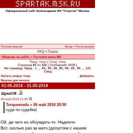
Официальный сайт болельщиков ФК "Спартак" Москва
Полная версия
Вход
•
Регистрация
FAQ
•
Поиск
Общение на сайте
Гостевая книга ВВ
»
Пред. тема
|
След. тема
Страница
87
из
121
[ Сообщений: 6038 ]
На страницу
Пред.
1
...
84
,
85
,
86
,
87
,
88
,
89
,
90
...
121
След.
Начать новую тему
Добавить
Версия для печати
01.05.2018 - 31.05.2018
ЩукаСМ
-
06 май 2018 21:09
Torquemada » 06 май 2018 20:50
судя по судейке(
Ой, да чего их обсуждать-то. Надоело.
Вот, сколько раз за матч (допустим с нашим