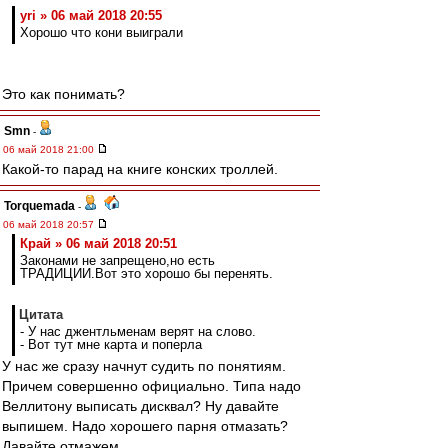
yri » 06 май 2018 20:55
Хорошо что кони выиграли
Это как понимать?
Smn
-
06 май 2018 21:00
Какой-то парад на книге конских троллей.
Torquemada
-
06 май 2018 20:57
Край » 06 май 2018 20:51
Законами не запрещено,но есть
ТРАДИЦИИ.Вот это хорошо бы перенять.
Цитата
- У нас джентльменам верят на слово.
- Вот тут мне карта и поперла
У нас же сразу начнут судить по понятиям.
Причем совершенно официально. Типа надо
Веллитону выписать дисквал? Ну давайте
выпишем. Надо хорошего парня отмазать?
Давайте отмажем.