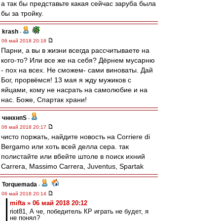
а так бы представьте какая сейчас заруба была
бы за тройку.
krash
-
06 май 2018 20:18
Парни, а вы в жизни всегда рассчитываете на
кого-то? Или все же на себя? Дёрнем мусарню
- пох на всех. Не сможем- сами виноваты. Дай
Бог, прорвёмся! 13 мая я жду мужиков с
яйцами, кому не насрать на самолюбие и на
нас. Боже, Спартак храни!
чннхнпS
-
06 май 2018 20:17
чисто поржать, найдите новость на Corriere di
Bergamo или хоть всей делла сера. так
полистайте или вбейте штоле в поиск ихний
Carrera, Massimo Carrera, Juventus, Spartak
Torquemada
-
06 май 2018 20:14
mifta » 06 май 2018 20:12
riot81, А че, победитель КР играть не будет, я
не понял?