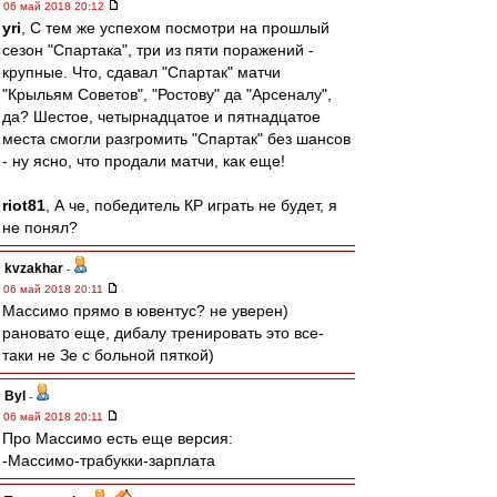
06 май 2018 20:12
yri
, С тем же успехом посмотри на прошлый
сезон "Спартака", три из пяти поражений -
крупные. Что, сдавал "Спартак" матчи
"Крыльям Советов", "Ростову" да "Арсеналу",
да? Шестое, четырнадцатое и пятнадцатое
места смогли разгромить "Спартак" без шансов
- ну ясно, что продали матчи, как еще!
riot81
, А че, победитель КР играть не будет, я
не понял?
kvzakhar
-
06 май 2018 20:11
Массимо прямо в ювентус? не уверен)
рановато еще, дибалу тренировать это все-
таки не Зе с больной пяткой)
Byl
-
06 май 2018 20:11
Про Массимо есть еще версия:
-Массимо-трабукки-зарплата