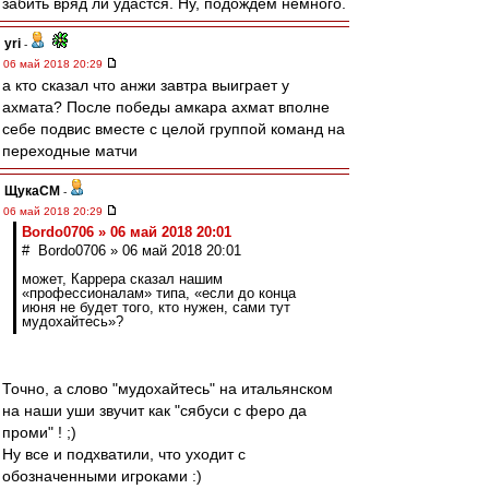
забить вряд ли удастся. Ну, подождём немного.
yri
-
06 май 2018 20:29
а кто сказал что анжи завтра выиграет у
ахмата? После победы амкара ахмат вполне
себе подвис вместе с целой группой команд на
переходные матчи
ЩукаСМ
-
06 май 2018 20:29
Bordo0706 » 06 май 2018 20:01
# Bordo0706 » 06 май 2018 20:01
может, Каррера сказал нашим
«профессионалам» типа, «если до конца
июня не будет того, кто нужен, сами тут
мудохайтесь»?
Точно, а слово "мудохайтесь" на итальянском
на наши уши звучит как "сябуси с феро да
проми" ! ;)
Ну все и подхватили, что уходит с
обозначенными игроками :)