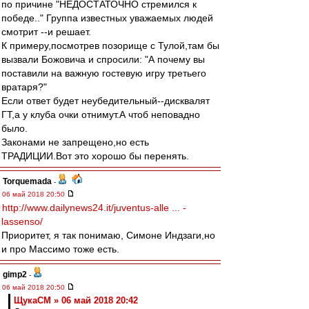
по причине "НЕДОСТАТОЧНО стремился к
победе.." Группа известных уважаемых людей
смотрит --и решает.
К примеру,посмотрев позорище с Тулой,там бы
вызвали Божовича и спросили: "А почему вы
поставили на важную гостевую игру третьего
вратаря?"
Если ответ будет неубедительный--дисквалят
ГТ,а у клуба очки отнимут.А чтоб неповадно
было.
Законами не запрещено,но есть
ТРАДИЦИИ.Вот это хорошо бы перенять.
Torquemada
-
06 май 2018 20:50
http://www.dailynews24.it/juventus-alle ... -
lassenso/
Приоритет, я так понимаю, Симоне Индзаги,но
и про Массимо тоже есть.
gimp2
-
06 май 2018 20:50
ЩукаСМ » 06 май 2018 20:42