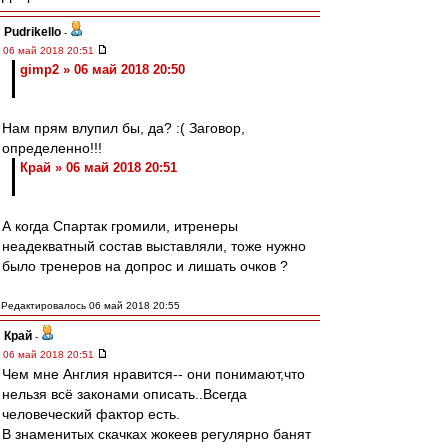
Pudrikello
-
06 май 2018 20:51
gimp2 » 06 май 2018 20:50
Нам прям влупил бы, да? :( Заговор,
определенно!!!
Край » 06 май 2018 20:51
А когда Спартак громили, итренеры
неадекватный состав выставляли, тоже нужно
было тренеров на допрос и лишать очков ?
Редактировалось 06 май 2018 20:55
Край
-
06 май 2018 20:51
Чем мне Англия нравится-- они понимают,что
нельзя всё законами описать..Всегда
человеческий фактор есть.
В знаменитых скачках жокеев регулярно банят