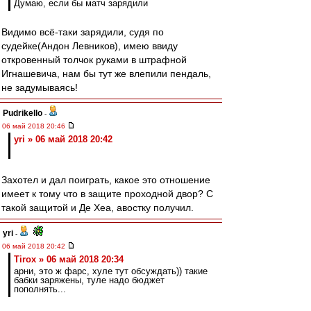
Думаю, если бы матч зарядили
Видимо всё-таки зарядили, судя по
судейке(Андон Левников), имею ввиду
откровенный толчок руками в штрафной
Игнашевича, нам бы тут же влепили пендаль,
не задумываясь!
Pudrikello
-
06 май 2018 20:46
yri » 06 май 2018 20:42
Захотел и дал поиграть, какое это отношение
имеет к тому что в защите проходной двор? С
такой защитой и Де Хеа, авостку получил.
yri
-
06 май 2018 20:42
Tirox » 06 май 2018 20:34
арни, это ж фарс, хуле тут обсуждать)) такие
бабки заряжены, туле надо бюджет
пополнять...