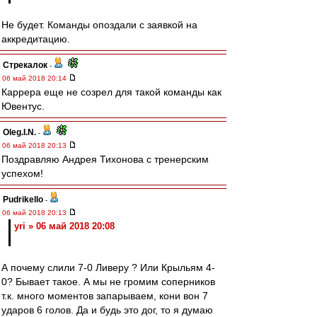
Не будет. Команды опоздали с заявкой на
аккредитацию.
Стрекалок
-
06 май 2018 20:14
Каррера еще не созрел для такой команды как
Ювентус.
Oleg.I.N.
-
06 май 2018 20:13
Поздравляю Андрея Тихонова с тренерским
успехом!
Pudrikello
-
06 май 2018 20:13
yri » 06 май 2018 20:08
А почему слили 7-0 Ливеру ? Или Крыльям 4-
0? Бывает такое. А мы не громим соперников
т.к. много моментов запарываем, кони вон 7
ударов 6 голов. Да и будь это дог, то я думаю