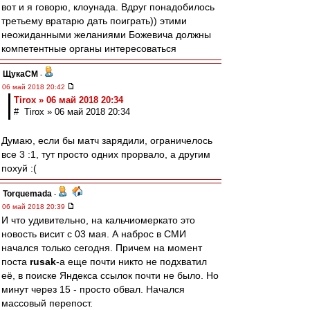
вот и я говорю, клоунада. Вдруг понадобилось
третьему вратарю дать поиграть)) этими
неожиданными желаниями Божевича должны
компетентные органы интересоваться
ЩукаСМ
-
06 май 2018 20:42
Tirox » 06 май 2018 20:34
# Tirox » 06 май 2018 20:34
Думаю, если бы матч зарядили, ограничелось
все 3 :1, тут просто одних прорвало, а другим
похуй :(
Torquemada
-
06 май 2018 20:39
И что удивительно, на кальчиомеркато это
новость висит с 03 мая. А наброс в СМИ
начался только сегодня. Причем на момент
поста
rusak
-а еще почти никто не подхватил
её, в поиске Яндекса ссылок почти не было. Но
минут через 15 - просто обвал. Начался
массовый перепост.