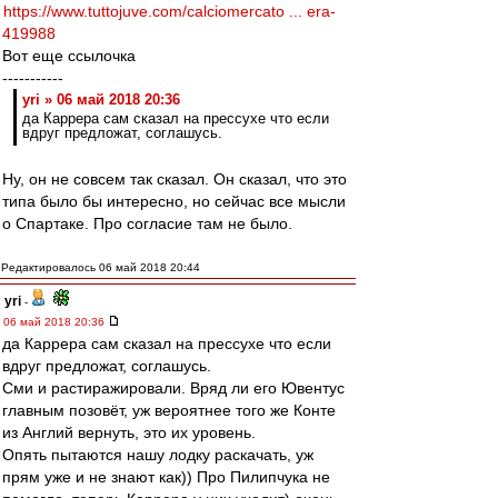
https://www.tuttojuve.com/calciomercato ... era-
419988
Вот еще ссылочка
-----------
yri » 06 май 2018 20:36
да Каррера сам сказал на прессухе что если
вдруг предложат, соглашусь.
Ну, он не совсем так сказал. Он сказал, что это
типа было бы интересно, но сейчас все мысли
о Спартаке. Про согласие там не было.
Редактировалось 06 май 2018 20:44
yri
-
06 май 2018 20:36
да Каррера сам сказал на прессухе что если
вдруг предложат, соглашусь.
Сми и растиражировали. Вряд ли его Ювентус
главным позовёт, уж вероятнее того же Конте
из Англий вернуть, это их уровень.
Опять пытаются нашу лодку раскачать, уж
прям уже и не знают как)) Про Пилипчука не