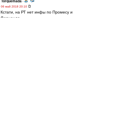
Torquemada
-
06 май 2018 20:10
Кстати, на РТ нет инфы по Промесу и
Фернандо.
------
А по Арсеналу. Все может быть, но зачем
вратаря менять? Левашов, конечно, далеко не
звезда, но тем не менее зачем-то выпустили
пацана, который ни разу еще не стоял в рамке
в ПЛ в официальных матчах. Да и Божович как-
то странно безразличен к результату.
yri
-
06 май 2018 20:08
mifta » 06 май 2018 20:00
yri, Когда "Мордовия" рубилась с конями (0:1
с пенальти в концовке) и "Зенитом" (не
помню, ничья там или победа была), а со
"Спартаком" она минуте к пятнадцатой-
двадцатой легла 0:3, такие вопросы тоже
задавали? Почему "Спартак" бодался против
"Севильи", а перед "Ливерпулем" решил
раздвинуть булки?
это ты что за махровый год вспомнил? в