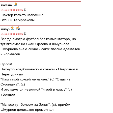
irod sm
-
01 ноя 2011 21:55
Шахтёр кого-то напомнил.
ЭтоО и Тагирбековы...
wasy
-
01 ноя 2011 21:55
Всегда смотрю футбол без комментатора, но
тут включил на Скай Орлова и Шмурнова.
Шмурнова знаю лично - сабж вполне адекватен
и нормален.
Орлов!
Пахнуло кладбищенским совком - Озеровым и
Перетуриным.
"Нам такой хоккей не нужен." (с) "Отцы из
Суринама". (с)
И это кажется невинной "игрой в крысу" (с)
т.Бендер
"Мы все тут болеем за Зенит". (с), причём
Шмурнов деликатно промолчал.