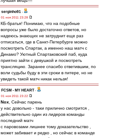
лучшая вещь!!!!
serginho91
-
01 ноя 2011 23:28
КБ-братья! Понимаю, что на подобные
вопросы уже было достаточно ответов, но
надеюсь знающих не затруднит еще раз
отписаться, где в Санкт-Петербурге можно
посмотреть Спартак, а именно наш матч с
Динамо? Уютный Спартаковский паб, куда
приятно зайти с девушкой и посмотреть
трансляцию. Заранее спасибо ответившим, по
воли судьбы буду в эти сроки в питере, но не
увидеть такой матч никак нельзя!
FCSM - MY HEART
-
01 ноя 2011 23:22
Nox
, Сейчас парень
у нас довольно - таки прилично смотрится ,
действительно один из лидеров команды
последний матч
с паровозами лишнее тому доказательство ,
может забивает и редко , но сейчас в команде