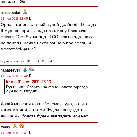
верили... Эх...
solidsnake
-
01 ноя 2011 22:45
Орлов, канеш, старый, тупой долбоёб. :D Когда
Шмурнов, при выходе на замену Лазовича,
сказал: "Серб и молод", ГСО, как всегда, никуя
не понял и начал нести ахинею про серпы и
молотобойцев. :D
Редактировалось 01 ноя 2011 22:47
fanat4ever
-
01 ноя 2011 22:42
knn » 01 ноя 2011 23:13
Рубин или Спартак на фоне болота гораздо
лучше выглядят
Давай мы сначала выберемся туда, вот до
таких матчей, а потом будем рассуждать -
лучше мы болота будем выглядеть или нет.
wasy
-
01 ноя 2011 22:41