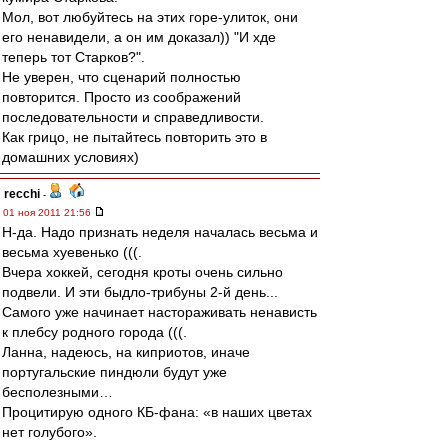
Мол, вот любуйтесь на этих горе-улиток, они
его ненавидели, а он им доказал)) "И хде
теперь тот Старков?".
Не уверен, что сценарий полностью
повторится. Просто из соображений
последовательности и справедливости.
Как грицо, не пытайтесь повторить это в
домашних условиях)
recchi
-
01 ноя 2011 21:56
Н-да. Надо признать неделя началась весьма и
весьма хуевенько (((.
Вчера хоккей, сегодня кроты очень сильно
подвели. И эти быдло-трибуны 2-й день...
Самого уже начинает настораживать ненависть
к плебсу родного города (((.
Ланна, надеюсь, на киприотов, иначе
португальские пиндюли будут уже
бесполезными…
Процитирую одного КБ-фана: «в наших цветах
нет голубого».