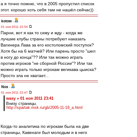
а я точно помню, что в 2005 пропустил список
этот. хорошо хоть себя там не нашёл сейчас))
kotow
-
01 ноя 2011 22:54
Парни, вот я как то сижу и жду - когда же
лучшие клубы страны потребуют наказать
Вагинера Лава за его костоломский поступок?
Хотя бы на 6 матчей? Или парень просто "шел
в ногу до конца"?? Или так можно играть
против игроков "не сборной России"? Или так
можно играть только игрокам вегикава цыиска?
Просто зла не хватает...
Nox
-
01 ноя 2011 22:47
wasy » 01 ноя 2011 23:41
Внизу страницы.
http://spartak.msk.ru/gb/2005-11-19_a.html
Когда-то аналитика по игрокам была на две
страницы, Кавенаги был молодым и в него