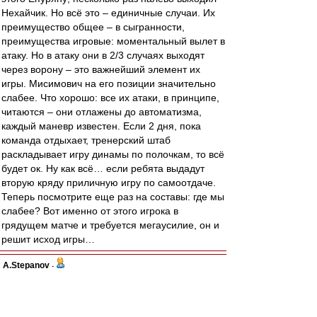
Нехайчик. Но всё это – единичные случаи. Их
преимущество общее – в сыгранности,
преимущества игровые: моментальный вылет в
атаку. Но в атаку они в 2/3 случаях выходят
через ворону – это важнейший элемент их
игры. Мисимович на его позиции значительно
слабее. Что хорошо: все их атаки, в принципе,
читаются – они отлажены до автоматизма,
каждый маневр известен. Если 2 дня, пока
команда отдыхает, тренерский штаб
раскладывает игру динамы по полочкам, то всё
будет ок. Ну как всё… если ребята выдадут
вторую кряду приличную игру по самоотдаче.
Теперь посмотрите еще раз на составы: где мы
слабее? Вот именно от этого игрока в
грядущем матче и требуется мегаусилие, он и
решит исход игры…
A.Stepanov
-
01 ноя 2011 19:50
Штиллер
Давай так, хотя бы три хедзапа оффлайн,
после чего либо ты мне докажешь, что