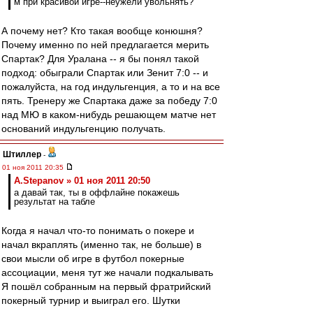
м при красивой игре--неужели увольнять?
А почему нет? Кто такая вообще конюшня?
Почему именно по ней предлагается мерить
Спартак? Для Уралана -- я бы понял такой
подход: обыграли Спартак или Зенит 7:0 -- и
пожалуйста, на год индульгенция, а то и на все
пять. Тренеру же Спартака даже за победу 7:0
над МЮ в каком-нибудь решающем матче нет
оснований индульгенцию получать.
Штиллер
-
01 ноя 2011 20:35
A.Stepanov » 01 ноя 2011 20:50
а давай так, ты в оффлайне покажешь
результат на табле
Когда я начал что-то понимать о покере и
начал вкраплять (именно так, не больше) в
свои мысли об игре в футбол покерные
ассоциации, меня тут же начали подкалывать
Я пошёл собранным на первый фратрийский
покерный турнир и выиграл его. Шутки