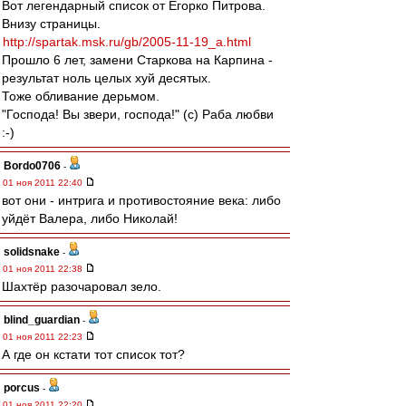
Вот легендарный список от Егорко Питрова.
Внизу страницы.
http://spartak.msk.ru/gb/2005-11-19_a.html
Прошло 6 лет, замени Старкова на Карпина -
результат ноль целых хуй десятых.
Тоже обливание дерьмом.
"Господа! Вы звери, господа!" (с) Раба любви
:-)
Bordo0706
-
01 ноя 2011 22:40
вот они - интрига и противостояние века: либо
уйдёт Валера, либо Николай!
solidsnake
-
01 ноя 2011 22:38
Шахтёр разочаровал зело.
blind_guardian
-
01 ноя 2011 22:23
А где он кстати тот список тот?
porcus
-
01 ноя 2011 22:20