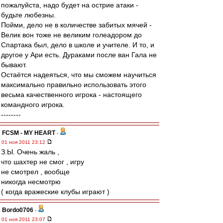
пожалуйста, надо будет на острие атаки -
будьте любезны.
Пойми, дело не в количестве забитых мячей -
Велик вон тоже не великим голеадором до
Спартака был, дело в школе и учителе. И то, и
другое у Ари есть. Дураками после ван Гала не
бывают.
Остаётся надеяться, что мы сможем научиться
максимально правильно использовать этого
весьма качественного игрока - настоящего
командного игрока.
--------
FCSM - MY HEART
-
01 ноя 2011 23:12
З.Ы. Очень жаль ,
что шахтер не смог , игру
не смотрел , вообще
никогда несмотрю
( когда вражеские клубы играют )
Bordo0706
-
01 ноя 2011 23:07