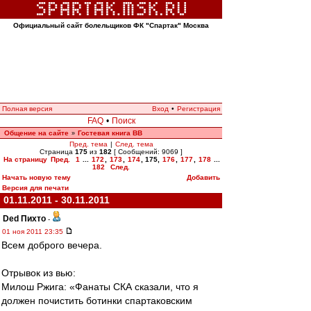
Официальный сайт болельщиков ФК "Спартак" Москва
Полная версия
Вход
•
Регистрация
FAQ
•
Поиск
Общение на сайте
Гостевая книга ВВ
»
Пред. тема
|
След. тема
Страница
175
из
182
[ Сообщений: 9069 ]
На страницу
Пред.
1
...
172
,
173
,
174
,
175
,
176
,
177
,
178
...
182
След.
Начать новую тему
Добавить
Версия для печати
01.11.2011 - 30.11.2011
Ded Пихто
-
01 ноя 2011 23:35
Всем доброго вечера.
Отрывок из вью:
Милош Ржига: «Фанаты СКА сказали, что я
должен почистить ботинки спартаковским