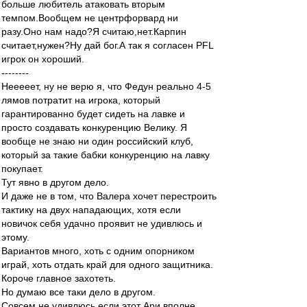
больше любитель атаковать вторым
темпом.Вообщем не центрфорвард ни
разу.Оно нам надо?Я считаю,нет.Карпин
считает,нужен?Ну дай бог.А так я согласен PFL
игрок он хороший.
--------
Нееееет, ну не верю я, что Федун реально 4-5
лямов потратит на игрока, который
гарантированно будет сидеть на лавке и
просто создавать конкуренцию Велику. Я
вообще не знаю ни один российский клуб,
который за такие бабки конкуренцию на лавку
покупает.
Тут явно в другом дело.
И даже не в том, что Валера хочет перестроить
тактику на двух нападающих, хотя если
новичок себя удачно проявит не удивлюсь и
этому.
Вариантов много, хоть с одним опорником
играй, хоть отдать край для одного защитника.
Короче главное захотеть.
Но думаю все таки дело в другом.
Совсем не удивлюсь если этот Ари вполне