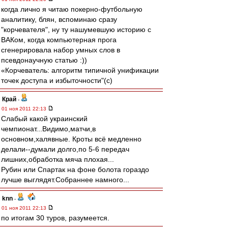
когда лично я читаю покерно-футбольную
аналитику, блян, вспоминаю сразу
"корчевателя", ну ту нашумевшую историю с
ВАКом, когда компьютерная прога
сгенерировала набор умных слов в
псевдонаучную статью :))
«Корчеватель: алгоритм типичной унификации
точек доступа и избыточности"(с)
Край
-
01 ноя 2011 22:13
Слабый какой украинский
чемпионат...Видимо,матчи,в
основном,халявные. Кроты всё медленно
делали--думали долго,по 5-6 передач
лишних,обработка мяча плохая...
Рубин или Спартак на фоне болота гораздо
лучше выглядят.Собраннее намного...
knn
-
01 ноя 2011 22:13
по итогам 30 туров, разумеется.