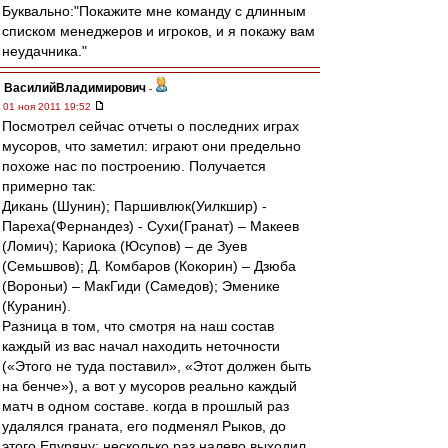
Буквально:"Покажите мне команду с длинным
списком менеджеров и игроков, и я покажу вам
неудачника."
ВасилийВладимирович
-
01 ноя 2011 19:52
Посмотрел сейчас отчеты о последних играх
мусоров, что заметил: играют они предельно
похоже нас по построению. Получается
примерно так:
Дикань (Шунин); Паршивлюк(Уилкшир) -
Пареха(Фернандез) - Сухи(Гранат) – Макеев
(Ломич); Кариока (Юсупов) – де Зуев
(Семьшвов); Д. Комбаров (Кокорин) – Дзюба
(Вороньи) – МакГиди (Самедов); Эменике
(Куранин).
Разница в том, что смотря на наш состав
каждый из вас начал находить неточности
(«Этого не туда поставил», «Этот должен быть
на бенче»), а вот у мусоров реально каждый
матч в одном составе. когда в прошлый раз
удалялся граната, его подменял Рыков, до
этого Епуряну; несколько раз налево выходил