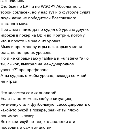
закончились
Это был не ЕРТ и не WSOP? Абсолютно с
тобой согласен, но у нас тут и о футболе судят
люди даже не победители Всесоюзного
кожаного мяча
При этом я никогда не судил об уровне других
игроков в покер на ВВ и во Фратрии, потому
что я просто не знаю их уровня
Мысли про манеру игры некоторых у меня
есть, но не про их уровень
Но и не спрашиваю у fablin-a и Funster-а "а чо
ты, сынок, выиграл на международном
уровне?" про преферанс
А ты судишь о моём уровне, никогда со мной
не играв
Что касается самих аналогий
Если ты не можешь любую ситуацию,
жизненную или футбольную, сассоциировать с
какой-то рукой в покере, значит ты плохо
понимаешь покер
Вот и критикуй не тех, кто аналогии эти
проводят, а сами аналогии