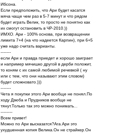
Ибсона.
Если предположить, что Ари будет касатся
мяча чаще чем раз в 5-7 минут и что рядом
будет играть Велик, то просто не понятно как
их смогут остановить в ЧР-2010.))
ИМХО. Ари - 100% основа, при возвращении
лимита 7+4 (на что надеется Карпин), при 6+5
уже надо считать варианты.
-------
если Ари и правда приедет и хорошо заиграет
и например мячишко другой в дерби положит,
то коням с их самой любимой речевкой ( ну
или с тем, что они называют этим словом)
будет сложновато.)))
-------
Чета я покупки этого Ари вообще не понял.По
ходу Дзюба и Прудников вообще не
тянут.Только так это можно понимать...
--------
Всем привет!
Можно по Ари высказатся?Ага.Ари это
ухудшенная копия Велика.Он не страйкер.Он