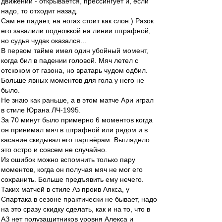
движении - открывается, прессингует и, если
надо, то отходит назад.
Сам не падает, на ногах стоит как слон.) Разок
его завалили подножкой на линии штрафной,
но судья чудак оказался...
В первом тайме имел один убойный момент,
когда бил в падении головой. Мяч летел с
отскоком от газона, но вратарь чудом одбил.
Больше явных моментов для гола у него не
было.
Не знаю как раньше, а в этом матче Ари играл
в стиле Юрана ЛЧ-1995.
За 70 минут было примерно 6 моментов когда
он принимал мяч в штрафной или рядом и в
касание скидывал его партнёрам. Выглядело
это остро и совсем не случайно.
Из ошибок можно вспомнить только пару
моментов, когда он получая мяч не мог его
сохранить. Больше предъявить ему нечего.
Таких матчей в стиле Аз проив Аякса, у
Спартака в сезоне практически не бывает, надо
на это сразу скидку сделать, как и на то, что в
АЗ нет полузащитников уровня Алекса и