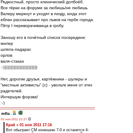
Редкостный, просто клинический долбоёб.
Все тёрки на форуме за любишь/не любишь
Валеру меркнут и уходят в пизду, когда этот
еблан рассказывает про львов на гербе города.
Пётр I переворачиваеца в гробу.
Заношу его в почётный список посередине:
милер
шляпа-пидарас
орлов
валя-стакан
:-)))))))))))))))))))))))
Нет, дорогие друзья, картёжники - шулеры и
"местные активисты" (с) - увольте меня от этих
радетелей.
Интершум форэва!
:-)
mifta
-
01 ноя 2011 21:27
Край » 01 ноя 2011 17:16
Вот обыграет СМ конюшню 7-0 и останется 4-