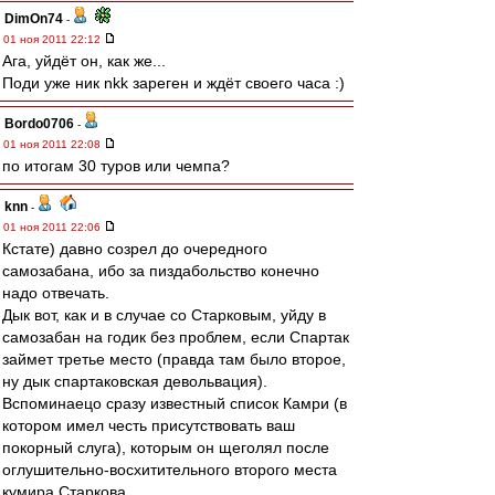
DimOn74
-
01 ноя 2011 22:12
Ага, уйдёт он, как же...
Поди уже ник nkk зареген и ждёт своего часа :)
Bordo0706
-
01 ноя 2011 22:08
по итогам 30 туров или чемпа?
knn
-
01 ноя 2011 22:06
Кстате) давно созрел до очередного
самозабана, ибо за пиздабольство конечно
надо отвечать.
Дык вот, как и в случае со Старковым, уйду в
самозабан на годик без проблем, если Спартак
займет третье место (правда там было второе,
ну дык спартаковская девольвация).
Вспоминаецо сразу известный список Камри (в
котором имел честь присутствовать ваш
покорный слуга), которым он щеголял после
оглушительно-восхитительного второго места
кумира Старкова.