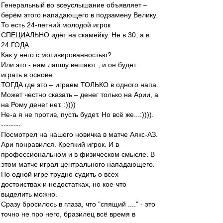
Генеральный во всеуслышание объявляет –
берём этого нападающего в подзамену Велику.
То есть 24-летний молодой игрок
СПЕЦИАЛЬНО идёт на скамейку. Не в 30, а в
24 ГОДА.
Как у него с мотивированностью?
Или это - нам лапшу вешают , и он будет
играть в основе.
ТОГДА где это – играем ТОЛЬКО в одного напа.
Может честно сказать – денег только на Арии, а
на Рому денег нет. :))))
Не-а я не против, пусть будет. Но всё же...:)))).
--------
Посмотрел на нашего новичка в матче Аякс-АЗ.
Ари понравился. Крепкий игрок. И в
профессиональном и в физическом смысле. В
этом матче играл центрального нападающего.
По одной игре трудно судить о всех
достоиствах и недостатках, но кое-что
выделить можно.
Сразу бросилось в глаза, что "спящий ...." - это
точно не про него, бразилец всё время в