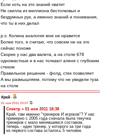
Если хоть на это знаний хватит
Не скилла из миллиона бестолковых и
бездумных рук, а именно знаний и понимания,
что ты в них делал
p.s. Колина аналогия мне не нравится
Более того, я считаю, что совсем не на это
сейчас похоже
Скорее у нас два валета, а на столе 678
одномастные и в нас толкают аленя с глубоким
стеком
Правильное решение - фолд, стек позволяет
А мы размышляем, потому что не увидели туза
на столе
Край
-
01 ноя 2011 20:07
Спектр » 01 ноя 2011 18:38
Край, там именно "тренеров И игроков"? У нас
примерно с 2005 года сначала была текучка
тренеров с мало менявшимся составом,
теперь - один тренер, у которого за три года
из первого состава осталось 5 человек.