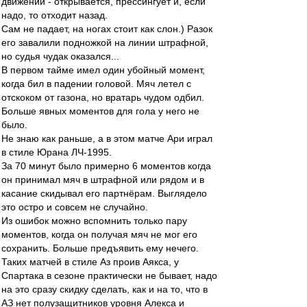
движении - открывается, прессингует и, если
надо, то отходит назад.
Сам не падает, на ногах стоит как слон.) Разок
его завалили подножкой на линии штрафной,
но судья чудак оказался...
В первом тайме имел один убойный момент,
когда бил в падении головой. Мяч летел с
отскоком от газона, но вратарь чудом одбил.
Больше явных моментов для гола у него не
было.
Не знаю как раньше, а в этом матче Ари играл
в стиле Юрана ЛЧ-1995.
За 70 минут было примерно 6 моментов когда
он принимал мяч в штрафной или рядом и в
касание скидывал его партнёрам. Выглядело
это остро и совсем не случайно.
Из ошибок можно вспомнить только пару
моментов, когда он получая мяч не мог его
сохранить. Больше предъявить ему нечего.
Таких матчей в стиле Аз проив Аякса, у
Спартака в сезоне практически не бывает, надо
на это сразу скидку сделать, как и на то, что в
АЗ нет полузащитников уровня Алекса и