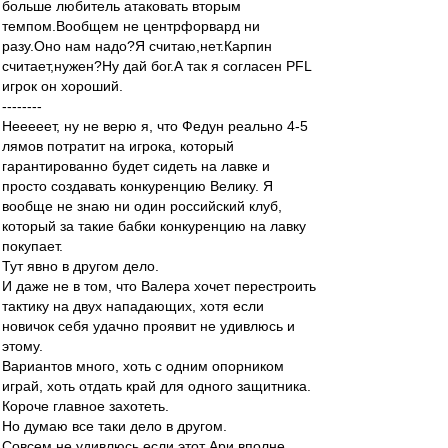
больше любитель атаковать вторым
темпом.Вообщем не центрфорвард ни
разу.Оно нам надо?Я считаю,нет.Карпин
считает,нужен?Ну дай бог.А так я согласен PFL
игрок он хороший.
--------
Нееееет, ну не верю я, что Федун реально 4-5
лямов потратит на игрока, который
гарантированно будет сидеть на лавке и
просто создавать конкуренцию Велику. Я
вообще не знаю ни один российский клуб,
который за такие бабки конкуренцию на лавку
покупает.
Тут явно в другом дело.
И даже не в том, что Валера хочет перестроить
тактику на двух нападающих, хотя если
новичок себя удачно проявит не удивлюсь и
этому.
Вариантов много, хоть с одним опорником
играй, хоть отдать край для одного защитника.
Короче главное захотеть.
Но думаю все таки дело в другом.
Совсем не удивлюсь если этот Ари вполне