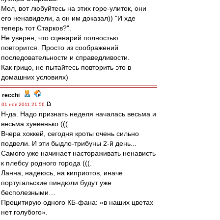
Мол, вот любуйтесь на этих горе-улиток, они
его ненавидели, а он им доказал)) "И хде
теперь тот Старков?".
Не уверен, что сценарий полностью
повторится. Просто из соображений
последовательности и справедливости.
Как грицо, не пытайтесь повторить это в
домашних условиях)
recchi
-
01 ноя 2011 21:56
Н-да. Надо признать неделя началась весьма и
весьма хуевенько (((.
Вчера хоккей, сегодня кроты очень сильно
подвели. И эти быдло-трибуны 2-й день...
Самого уже начинает настораживать ненависть
к плебсу родного города (((.
Ланна, надеюсь, на киприотов, иначе
португальские пиндюли будут уже
бесполезными…
Процитирую одного КБ-фана: «в наших цветах
нет голубого».