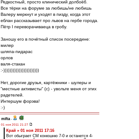
Редкостный, просто клинический долбоёб.
Все тёрки на форуме за любишь/не любишь
Валеру меркнут и уходят в пизду, когда этот
еблан рассказывает про львов на гербе города.
Пётр I переворачиваеца в гробу.
Заношу его в почётный список посередине:
милер
шляпа-пидарас
орлов
валя-стакан
:-)))))))))))))))))))))))
Нет, дорогие друзья, картёжники - шулеры и
"местные активисты" (с) - увольте меня от этих
радетелей.
Интершум форэва!
:-)
mifta
-
01 ноя 2011 21:27
Край » 01 ноя 2011 17:16
Вот обыграет СМ конюшню 7-0 и останется 4-