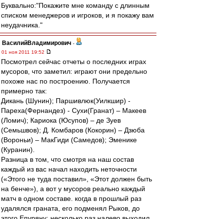
Буквально:"Покажите мне команду с длинным
списком менеджеров и игроков, и я покажу вам
неудачника."
ВасилийВладимирович
-
01 ноя 2011 19:52
Посмотрел сейчас отчеты о последних играх
мусоров, что заметил: играют они предельно
похоже нас по построению. Получается
примерно так:
Дикань (Шунин); Паршивлюк(Уилкшир) -
Пареха(Фернандез) - Сухи(Гранат) – Макеев
(Ломич); Кариока (Юсупов) – де Зуев
(Семьшвов); Д. Комбаров (Кокорин) – Дзюба
(Вороньи) – МакГиди (Самедов); Эменике
(Куранин).
Разница в том, что смотря на наш состав
каждый из вас начал находить неточности
(«Этого не туда поставил», «Этот должен быть
на бенче»), а вот у мусоров реально каждый
матч в одном составе. когда в прошлый раз
удалялся граната, его подменял Рыков, до
этого Епуряну; несколько раз налево выходил