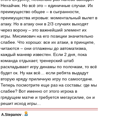
Нехайчик. Но всё это – единичные случаи. Их
преимущество общее – в сыгранности,
преимущества игровые: моментальный вылет в
атаку. Но в атаку они в 2/3 случаях выходят
через ворону – это важнейший элемент их
игры. Мисимович на его позиции значительно
слабее. Что хорошо: все их атаки, в принципе,
читаются – они отлажены до автоматизма,
каждый маневр известен. Если 2 дня, пока
команда отдыхает, тренерский штаб
раскладывает игру динамы по полочкам, то всё
будет ок. Ну как всё… если ребята выдадут
вторую кряду приличную игру по самоотдаче.
Теперь посмотрите еще раз на составы: где мы
слабее? Вот именно от этого игрока в
грядущем матче и требуется мегаусилие, он и
решит исход игры…
A.Stepanov
-
01 ноя 2011 19:50
Штиллер
Давай так, хотя бы три хедзапа оффлайн,
после чего либо ты мне докажешь, что