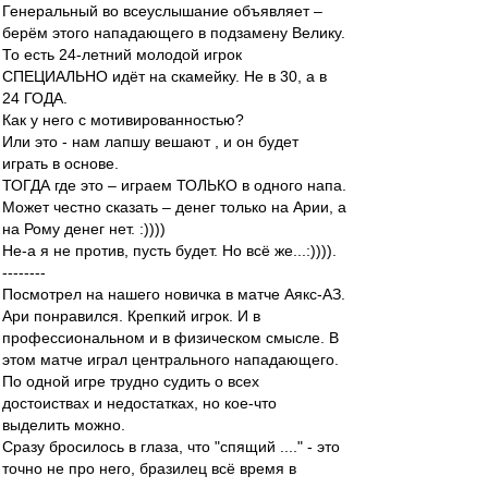
Генеральный во всеуслышание объявляет –
берём этого нападающего в подзамену Велику.
То есть 24-летний молодой игрок
СПЕЦИАЛЬНО идёт на скамейку. Не в 30, а в
24 ГОДА.
Как у него с мотивированностью?
Или это - нам лапшу вешают , и он будет
играть в основе.
ТОГДА где это – играем ТОЛЬКО в одного напа.
Может честно сказать – денег только на Арии, а
на Рому денег нет. :))))
Не-а я не против, пусть будет. Но всё же...:)))).
--------
Посмотрел на нашего новичка в матче Аякс-АЗ.
Ари понравился. Крепкий игрок. И в
профессиональном и в физическом смысле. В
этом матче играл центрального нападающего.
По одной игре трудно судить о всех
достоиствах и недостатках, но кое-что
выделить можно.
Сразу бросилось в глаза, что "спящий ...." - это
точно не про него, бразилец всё время в