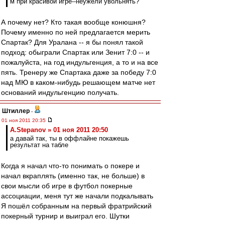
м при красивой игре--неужели увольнять?
А почему нет? Кто такая вообще конюшня?
Почему именно по ней предлагается мерить
Спартак? Для Уралана -- я бы понял такой
подход: обыграли Спартак или Зенит 7:0 -- и
пожалуйста, на год индульгенция, а то и на все
пять. Тренеру же Спартака даже за победу 7:0
над МЮ в каком-нибудь решающем матче нет
оснований индульгенцию получать.
Штиллер
-
01 ноя 2011 20:35
A.Stepanov » 01 ноя 2011 20:50
а давай так, ты в оффлайне покажешь
результат на табле
Когда я начал что-то понимать о покере и
начал вкраплять (именно так, не больше) в
свои мысли об игре в футбол покерные
ассоциации, меня тут же начали подкалывать
Я пошёл собранным на первый фратрийский
покерный турнир и выиграл его. Шутки