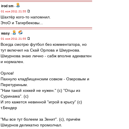
irod sm
-
01 ноя 2011 21:55
Шахтёр кого-то напомнил.
ЭтоО и Тагирбековы...
wasy
-
01 ноя 2011 21:55
Всегда смотрю футбол без комментатора, но
тут включил на Скай Орлова и Шмурнова.
Шмурнова знаю лично - сабж вполне адекватен
и нормален.
Орлов!
Пахнуло кладбищенским совком - Озеровым и
Перетуриным.
"Нам такой хоккей не нужен." (с) "Отцы из
Суринама". (с)
И это кажется невинной "игрой в крысу" (с)
т.Бендер
"Мы все тут болеем за Зенит". (с), причём
Шмурнов деликатно промолчал.