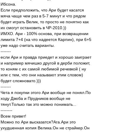
Ибсона.
Если предположить, что Ари будет касатся
мяча чаще чем раз в 5-7 минут и что рядом
будет играть Велик, то просто не понятно как
их смогут остановить в ЧР-2010.))
ИМХО. Ари - 100% основа, при возвращении
лимита 7+4 (на что надеется Карпин), при 6+5
уже надо считать варианты.
-------
если Ари и правда приедет и хорошо заиграет
и например мячишко другой в дерби положит,
то коням с их самой любимой речевкой ( ну
или с тем, что они называют этим словом)
будет сложновато.)))
-------
Чета я покупки этого Ари вообще не понял.По
ходу Дзюба и Прудников вообще не
тянут.Только так это можно понимать...
--------
Всем привет!
Можно по Ари высказатся?Ага.Ари это
ухудшенная копия Велика.Он не страйкер.Он