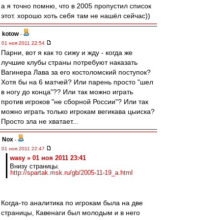
а я точно помню, что в 2005 пропустил список
этот. хорошо хоть себя там не нашёл сейчас))
kotow
-
01 ноя 2011 22:54
Парни, вот я как то сижу и жду - когда же
лучшие клубы страны потребуют наказать
Вагинера Лава за его костоломский поступок?
Хотя бы на 6 матчей? Или парень просто "шел
в ногу до конца"?? Или так можно играть
против игроков "не сборной России"? Или так
можно играть только игрокам вегикава цыиска?
Просто зла не хватает...
Nox
-
01 ноя 2011 22:47
wasy » 01 ноя 2011 23:41
Внизу страницы.
http://spartak.msk.ru/gb/2005-11-19_a.html
Когда-то аналитика по игрокам была на две
страницы, Кавенаги был молодым и в него