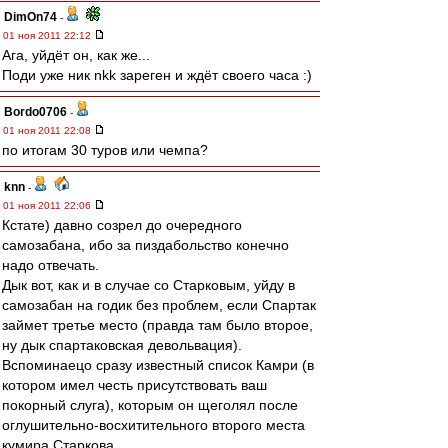
DimOn74
-
01 ноя 2011 22:12
Ага, уйдёт он, как же...
Поди уже ник nkk зареген и ждёт своего часа :)
Bordo0706
-
01 ноя 2011 22:08
по итогам 30 туров или чемпа?
knn
-
01 ноя 2011 22:06
Кстате) давно созрел до очередного
самозабана, ибо за пиздабольство конечно
надо отвечать.
Дык вот, как и в случае со Старковым, уйду в
самозабан на годик без проблем, если Спартак
займет третье место (правда там было второе,
ну дык спартаковская девольвация).
Вспоминаецо сразу известный список Камри (в
котором имел честь присутствовать ваш
покорный слуга), которым он щеголял после
оглушительно-восхитительного второго места
кумира Старкова.