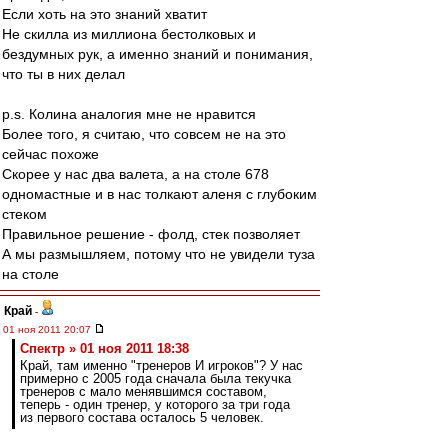
Если хоть на это знаний хватит
Не скилла из миллиона бестолковых и
бездумных рук, а именно знаний и понимания,
что ты в них делал
p.s. Колина аналогия мне не нравится
Более того, я считаю, что совсем не на это
сейчас похоже
Скорее у нас два валета, а на столе 678
одномастные и в нас толкают аленя с глубоким
стеком
Правильное решение - фолд, стек позволяет
А мы размышляем, потому что не увидели туза
на столе
Край
-
01 ноя 2011 20:07
Спектр » 01 ноя 2011 18:38
Край, там именно "тренеров И игроков"? У нас
примерно с 2005 года сначала была текучка
тренеров с мало менявшимся составом,
теперь - один тренер, у которого за три года
из первого состава осталось 5 человек.