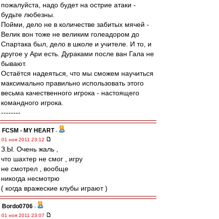
пожалуйста, надо будет на острие атаки -
будьте любезны.
Пойми, дело не в количестве забитых мячей -
Велик вон тоже не великим голеадором до
Спартака был, дело в школе и учителе. И то, и
другое у Ари есть. Дураками после ван Гала не
бывают.
Остаётся надеяться, что мы сможем научиться
максимально правильно использовать этого
весьма качественного игрока - настоящего
командного игрока.
--------
FCSM - MY HEART
-
01 ноя 2011 23:12
З.Ы. Очень жаль ,
что шахтер не смог , игру
не смотрел , вообще
никогда несмотрю
( когда вражеские клубы играют )
Bordo0706
-
01 ноя 2011 23:07