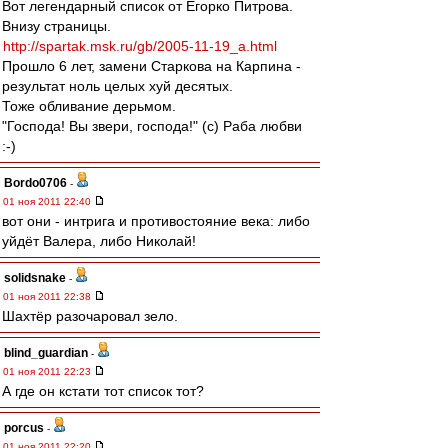
Вот легендарный список от Егорко Питрова.
Внизу страницы.
http://spartak.msk.ru/gb/2005-11-19_a.html
Прошло 6 лет, замени Старкова на Карпина -
результат ноль целых хуй десятых.
Тоже обливание дерьмом.
"Господа! Вы звери, господа!" (с) Раба любви
:-)
Bordo0706
-
01 ноя 2011 22:40
вот они - интрига и противостояние века: либо
уйдёт Валера, либо Николай!
solidsnake
-
01 ноя 2011 22:38
Шахтёр разочаровал зело.
blind_guardian
-
01 ноя 2011 22:23
А где он кстати тот список тот?
porcus
-
01 ноя 2011 22:20