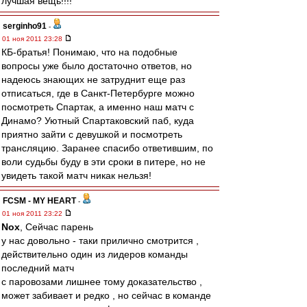
лучшая вещь!!!!
serginho91
-
01 ноя 2011 23:28
КБ-братья! Понимаю, что на подобные
вопросы уже было достаточно ответов, но
надеюсь знающих не затруднит еще раз
отписаться, где в Санкт-Петербурге можно
посмотреть Спартак, а именно наш матч с
Динамо? Уютный Спартаковский паб, куда
приятно зайти с девушкой и посмотреть
трансляцию. Заранее спасибо ответившим, по
воли судьбы буду в эти сроки в питере, но не
увидеть такой матч никак нельзя!
FCSM - MY HEART
-
01 ноя 2011 23:22
Nox
, Сейчас парень
у нас довольно - таки прилично смотрится ,
действительно один из лидеров команды
последний матч
с паровозами лишнее тому доказательство ,
может забивает и редко , но сейчас в команде