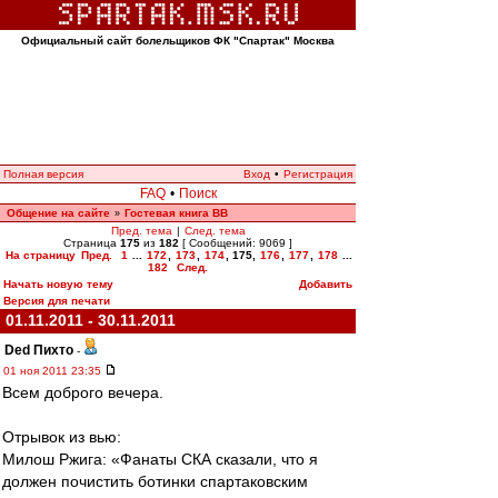
Официальный сайт болельщиков ФК "Спартак" Москва
Полная версия
Вход
•
Регистрация
FAQ
•
Поиск
Общение на сайте
Гостевая книга ВВ
»
Пред. тема
|
След. тема
Страница
175
из
182
[ Сообщений: 9069 ]
На страницу
Пред.
1
...
172
,
173
,
174
,
175
,
176
,
177
,
178
...
182
След.
Начать новую тему
Добавить
Версия для печати
01.11.2011 - 30.11.2011
Ded Пихто
-
01 ноя 2011 23:35
Всем доброго вечера.
Отрывок из вью:
Милош Ржига: «Фанаты СКА сказали, что я
должен почистить ботинки спартаковским