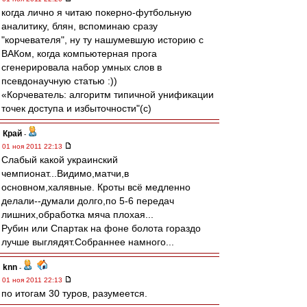
когда лично я читаю покерно-футбольную
аналитику, блян, вспоминаю сразу
"корчевателя", ну ту нашумевшую историю с
ВАКом, когда компьютерная прога
сгенерировала набор умных слов в
псевдонаучную статью :))
«Корчеватель: алгоритм типичной унификации
точек доступа и избыточности"(с)
Край
-
01 ноя 2011 22:13
Слабый какой украинский
чемпионат...Видимо,матчи,в
основном,халявные. Кроты всё медленно
делали--думали долго,по 5-6 передач
лишних,обработка мяча плохая...
Рубин или Спартак на фоне болота гораздо
лучше выглядят.Собраннее намного...
knn
-
01 ноя 2011 22:13
по итогам 30 туров, разумеется.