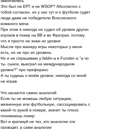
закончились
Это был не ЕРТ и не WSOP? Абсолютно с
тобой согласен, но у нас тут и о футболе судят
люди даже не победители Всесоюзного
кожаного мяча
При этом я никогда не судил об уровне других
игроков в покер на ВВ и во Фратрии, потому
что я просто не знаю их уровня
Мысли про манеру игры некоторых у меня
есть, но не про их уровень
Но и не спрашиваю у fablin-a и Funster-а "а чо
ты, сынок, выиграл на международном
уровне?" про преферанс
А ты судишь о моём уровне, никогда со мной
не играв
Что касается самих аналогий
Если ты не можешь любую ситуацию,
жизненную или футбольную, сассоциировать с
какой-то рукой в покере, значит ты плохо
понимаешь покер
Вот и критикуй не тех, кто аналогии эти
проводят, а сами аналогии