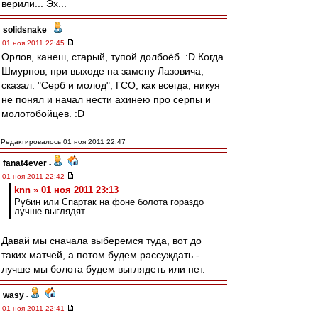
верили... Эх...
solidsnake
-
01 ноя 2011 22:45
Орлов, канеш, старый, тупой долбоёб. :D Когда
Шмурнов, при выходе на замену Лазовича,
сказал: "Серб и молод", ГСО, как всегда, никуя
не понял и начал нести ахинею про серпы и
молотобойцев. :D
Редактировалось 01 ноя 2011 22:47
fanat4ever
-
01 ноя 2011 22:42
knn » 01 ноя 2011 23:13
Рубин или Спартак на фоне болота гораздо
лучше выглядят
Давай мы сначала выберемся туда, вот до
таких матчей, а потом будем рассуждать -
лучше мы болота будем выглядеть или нет.
wasy
-
01 ноя 2011 22:41