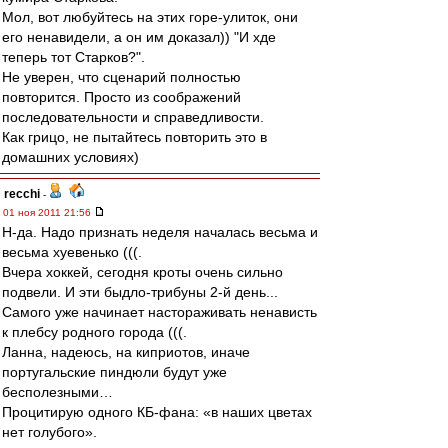
Мол, вот любуйтесь на этих горе-улиток, они
его ненавидели, а он им доказал)) "И хде
теперь тот Старков?".
Не уверен, что сценарий полностью
повторится. Просто из соображений
последовательности и справедливости.
Как грицо, не пытайтесь повторить это в
домашних условиях)
recchi
-
01 ноя 2011 21:56
Н-да. Надо признать неделя началась весьма и
весьма хуевенько (((.
Вчера хоккей, сегодня кроты очень сильно
подвели. И эти быдло-трибуны 2-й день...
Самого уже начинает настораживать ненависть
к плебсу родного города (((.
Ланна, надеюсь, на киприотов, иначе
португальские пиндюли будут уже
бесполезными…
Процитирую одного КБ-фана: «в наших цветах
нет голубого».