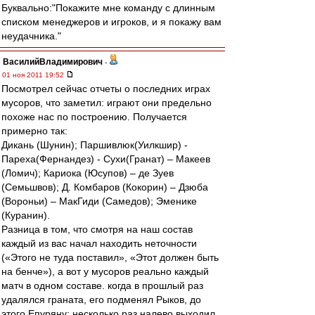
Буквально:"Покажите мне команду с длинным
списком менеджеров и игроков, и я покажу вам
неудачника."
ВасилийВладимирович
-
01 ноя 2011 19:52
Посмотрел сейчас отчеты о последних играх
мусоров, что заметил: играют они предельно
похоже нас по построению. Получается
примерно так:
Дикань (Шунин); Паршивлюк(Уилкшир) -
Пареха(Фернандез) - Сухи(Гранат) – Макеев
(Ломич); Кариока (Юсупов) – де Зуев
(Семьшвов); Д. Комбаров (Кокорин) – Дзюба
(Вороньи) – МакГиди (Самедов); Эменике
(Куранин).
Разница в том, что смотря на наш состав
каждый из вас начал находить неточности
(«Этого не туда поставил», «Этот должен быть
на бенче»), а вот у мусоров реально каждый
матч в одном составе. когда в прошлый раз
удалялся граната, его подменял Рыков, до
этого Епуряну; несколько раз налево выходил