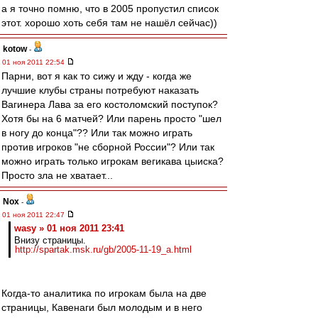
а я точно помню, что в 2005 пропустил список
этот. хорошо хоть себя там не нашёл сейчас))
kotow
-
01 ноя 2011 22:54
Парни, вот я как то сижу и жду - когда же
лучшие клубы страны потребуют наказать
Вагинера Лава за его костоломский поступок?
Хотя бы на 6 матчей? Или парень просто "шел
в ногу до конца"?? Или так можно играть
против игроков "не сборной России"? Или так
можно играть только игрокам вегикава цыиска?
Просто зла не хватает...
Nox
-
01 ноя 2011 22:47
wasy » 01 ноя 2011 23:41
Внизу страницы.
http://spartak.msk.ru/gb/2005-11-19_a.html
Когда-то аналитика по игрокам была на две
страницы, Кавенаги был молодым и в него