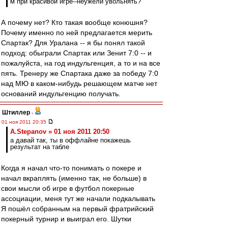
м при красивой игре--неужели увольнять?
А почему нет? Кто такая вообще конюшня?
Почему именно по ней предлагается мерить
Спартак? Для Уралана -- я бы понял такой
подход: обыграли Спартак или Зенит 7:0 -- и
пожалуйста, на год индульгенция, а то и на все
пять. Тренеру же Спартака даже за победу 7:0
над МЮ в каком-нибудь решающем матче нет
оснований индульгенцию получать.
Штиллер
-
01 ноя 2011 20:35
A.Stepanov » 01 ноя 2011 20:50
а давай так, ты в оффлайне покажешь
результат на табле
Когда я начал что-то понимать о покере и
начал вкраплять (именно так, не больше) в
свои мысли об игре в футбол покерные
ассоциации, меня тут же начали подкалывать
Я пошёл собранным на первый фратрийский
покерный турнир и выиграл его. Шутки