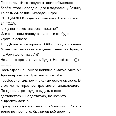
Генеральный во всеуслышание объявляет –
берём этого нападающего в подзамену Велику.
То есть 24-летний молодой игрок
СПЕЦИАЛЬНО идёт на скамейку. Не в 30, а в
24 ГОДА.
Как у него с мотивированностью?
Или это - нам лапшу вешают , и он будет
играть в основе.
ТОГДА где это – играем ТОЛЬКО в одного напа.
Может честно сказать – денег только на Арии, а
на Рому денег нет. :))))
Не-а я не против, пусть будет. Но всё же...:)))).
--------
Посмотрел на нашего новичка в матче Аякс-АЗ.
Ари понравился. Крепкий игрок. И в
профессиональном и в физическом смысле. В
этом матче играл центрального нападающего.
По одной игре трудно судить о всех
достоиствах и недостатках, но кое-что
выделить можно.
Сразу бросилось в глаза, что "спящий ...." - это
точно не про него, бразилец всё время в