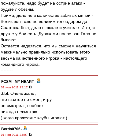
пожалуйста, надо будет на острие атаки -
будьте любезны.
Пойми, дело не в количестве забитых мячей -
Велик вон тоже не великим голеадором до
Спартака был, дело в школе и учителе. И то, и
другое у Ари есть. Дураками после ван Гала не
бывают.
Остаётся надеяться, что мы сможем научиться
максимально правильно использовать этого
весьма качественного игрока - настоящего
командного игрока.
--------
FCSM - MY HEART
-
01 ноя 2011 23:12
З.Ы. Очень жаль ,
что шахтер не смог , игру
не смотрел , вообще
никогда несмотрю
( когда вражеские клубы играют )
Bordo0706
-
01 ноя 2011 23:07