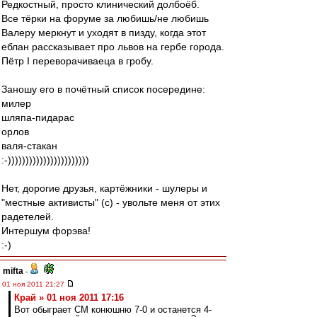
Редкостный, просто клинический долбоёб.
Все тёрки на форуме за любишь/не любишь
Валеру меркнут и уходят в пизду, когда этот
еблан рассказывает про львов на гербе города.
Пётр I переворачиваеца в гробу.
Заношу его в почётный список посередине:
милер
шляпа-пидарас
орлов
валя-стакан
:-)))))))))))))))))))))))
Нет, дорогие друзья, картёжники - шулеры и
"местные активисты" (с) - увольте меня от этих
радетелей.
Интершум форэва!
:-)
mifta
-
01 ноя 2011 21:27
Край » 01 ноя 2011 17:16
Вот обыграет СМ конюшню 7-0 и останется 4-