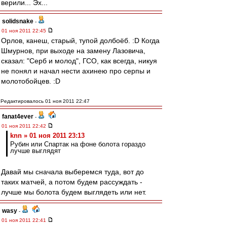
верили... Эх...
solidsnake
-
01 ноя 2011 22:45
Орлов, канеш, старый, тупой долбоёб. :D Когда
Шмурнов, при выходе на замену Лазовича,
сказал: "Серб и молод", ГСО, как всегда, никуя
не понял и начал нести ахинею про серпы и
молотобойцев. :D
Редактировалось 01 ноя 2011 22:47
fanat4ever
-
01 ноя 2011 22:42
knn » 01 ноя 2011 23:13
Рубин или Спартак на фоне болота гораздо
лучше выглядят
Давай мы сначала выберемся туда, вот до
таких матчей, а потом будем рассуждать -
лучше мы болота будем выглядеть или нет.
wasy
-
01 ноя 2011 22:41