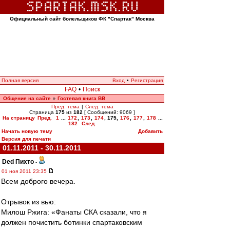
Официальный сайт болельщиков ФК "Спартак" Москва
Полная версия
Вход
•
Регистрация
FAQ
•
Поиск
Общение на сайте
Гостевая книга ВВ
»
Пред. тема
|
След. тема
Страница
175
из
182
[ Сообщений: 9069 ]
На страницу
Пред.
1
...
172
,
173
,
174
,
175
,
176
,
177
,
178
...
182
След.
Начать новую тему
Добавить
Версия для печати
01.11.2011 - 30.11.2011
Ded Пихто
-
01 ноя 2011 23:35
Всем доброго вечера.
Отрывок из вью:
Милош Ржига: «Фанаты СКА сказали, что я
должен почистить ботинки спартаковским