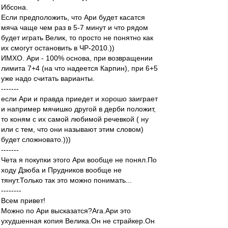
Ибсона.
Если предположить, что Ари будет касатся
мяча чаще чем раз в 5-7 минут и что рядом
будет играть Велик, то просто не понятно как
их смогут остановить в ЧР-2010.))
ИМХО. Ари - 100% основа, при возвращении
лимита 7+4 (на что надеется Карпин), при 6+5
уже надо считать варианты.
-------
если Ари и правда приедет и хорошо заиграет
и например мячишко другой в дерби положит,
то коням с их самой любимой речевкой ( ну
или с тем, что они называют этим словом)
будет сложновато.)))
-------
Чета я покупки этого Ари вообще не понял.По
ходу Дзюба и Прудников вообще не
тянут.Только так это можно понимать...
--------
Всем привет!
Можно по Ари высказатся?Ага.Ари это
ухудшенная копия Велика.Он не страйкер.Он