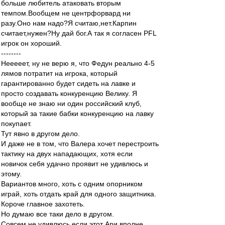
больше любитель атаковать вторым
темпом.Вообщем не центрфорвард ни
разу.Оно нам надо?Я считаю,нет.Карпин
считает,нужен?Ну дай бог.А так я согласен PFL
игрок он хороший.
--------
Нееееет, ну не верю я, что Федун реально 4-5
лямов потратит на игрока, который
гарантированно будет сидеть на лавке и
просто создавать конкуренцию Велику. Я
вообще не знаю ни один российский клуб,
который за такие бабки конкуренцию на лавку
покупает.
Тут явно в другом дело.
И даже не в том, что Валера хочет перестроить
тактику на двух нападающих, хотя если
новичок себя удачно проявит не удивлюсь и
этому.
Вариантов много, хоть с одним опорником
играй, хоть отдать край для одного защитника.
Короче главное захотеть.
Но думаю все таки дело в другом.
Совсем не удивлюсь если этот Ари вполне