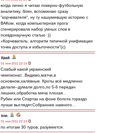
когда лично я читаю покерно-футбольную
аналитику, блян, вспоминаю сразу
"корчевателя", ну ту нашумевшую историю с
ВАКом, когда компьютерная прога
сгенерировала набор умных слов в
псевдонаучную статью :))
«Корчеватель: алгоритм типичной унификации
точек доступа и избыточности"(с)
Край
-
01 ноя 2011 22:13
Слабый какой украинский
чемпионат...Видимо,матчи,в
основном,халявные. Кроты всё медленно
делали--думали долго,по 5-6 передач
лишних,обработка мяча плохая...
Рубин или Спартак на фоне болота гораздо
лучше выглядят.Собраннее намного...
knn
-
01 ноя 2011 22:13
по итогам 30 туров, разумеется.