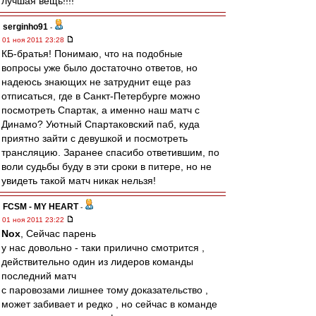
лучшая вещь!!!!
serginho91
-
01 ноя 2011 23:28
КБ-братья! Понимаю, что на подобные
вопросы уже было достаточно ответов, но
надеюсь знающих не затруднит еще раз
отписаться, где в Санкт-Петербурге можно
посмотреть Спартак, а именно наш матч с
Динамо? Уютный Спартаковский паб, куда
приятно зайти с девушкой и посмотреть
трансляцию. Заранее спасибо ответившим, по
воли судьбы буду в эти сроки в питере, но не
увидеть такой матч никак нельзя!
FCSM - MY HEART
-
01 ноя 2011 23:22
Nox
, Сейчас парень
у нас довольно - таки прилично смотрится ,
действительно один из лидеров команды
последний матч
с паровозами лишнее тому доказательство ,
может забивает и редко , но сейчас в команде