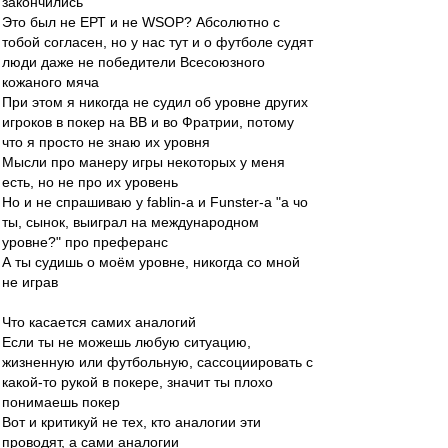
закончились
Это был не ЕРТ и не WSOP? Абсолютно с
тобой согласен, но у нас тут и о футболе судят
люди даже не победители Всесоюзного
кожаного мяча
При этом я никогда не судил об уровне других
игроков в покер на ВВ и во Фратрии, потому
что я просто не знаю их уровня
Мысли про манеру игры некоторых у меня
есть, но не про их уровень
Но и не спрашиваю у fablin-a и Funster-а "а чо
ты, сынок, выиграл на международном
уровне?" про преферанс
А ты судишь о моём уровне, никогда со мной
не играв
Что касается самих аналогий
Если ты не можешь любую ситуацию,
жизненную или футбольную, сассоциировать с
какой-то рукой в покере, значит ты плохо
понимаешь покер
Вот и критикуй не тех, кто аналогии эти
проводят, а сами аналогии