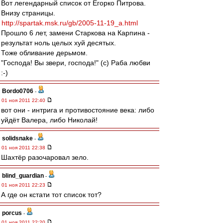
Вот легендарный список от Егорко Питрова.
Внизу страницы.
http://spartak.msk.ru/gb/2005-11-19_a.html
Прошло 6 лет, замени Старкова на Карпина -
результат ноль целых хуй десятых.
Тоже обливание дерьмом.
"Господа! Вы звери, господа!" (с) Раба любви
:-)
Bordo0706
-
01 ноя 2011 22:40
вот они - интрига и противостояние века: либо
уйдёт Валера, либо Николай!
solidsnake
-
01 ноя 2011 22:38
Шахтёр разочаровал зело.
blind_guardian
-
01 ноя 2011 22:23
А где он кстати тот список тот?
porcus
-
01 ноя 2011 22:20