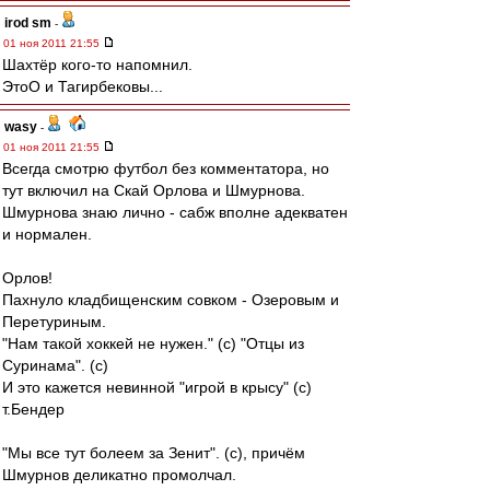
irod sm
-
01 ноя 2011 21:55
Шахтёр кого-то напомнил.
ЭтоО и Тагирбековы...
wasy
-
01 ноя 2011 21:55
Всегда смотрю футбол без комментатора, но
тут включил на Скай Орлова и Шмурнова.
Шмурнова знаю лично - сабж вполне адекватен
и нормален.
Орлов!
Пахнуло кладбищенским совком - Озеровым и
Перетуриным.
"Нам такой хоккей не нужен." (с) "Отцы из
Суринама". (с)
И это кажется невинной "игрой в крысу" (с)
т.Бендер
"Мы все тут болеем за Зенит". (с), причём
Шмурнов деликатно промолчал.