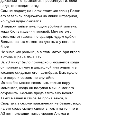
движении - открывается, прессингует и, если
надо, то отходит назад.
Сам не падает, на ногах стоит как слон.) Разок
его завалили подножкой на линии штрафной,
но судья чудак оказался...
В первом тайме имел один убойный момент,
когда бил в падении головой. Мяч летел с
отскоком от газона, но вратарь чудом одбил.
Больше явных моментов для гола у него не
было.
Не знаю как раньше, а в этом матче Ари играл
в стиле Юрана ЛЧ-1995.
За 70 минут было примерно 6 моментов когда
он принимал мяч в штрафной или рядом и в
касание скидывал его партнёрам. Выглядело
это остро и совсем не случайно.
Из ошибок можно вспомнить только пару
моментов, когда он получая мяч не мог его
сохранить. Больше предъявить ему нечего.
Таких матчей в стиле Аз проив Аякса, у
Спартака в сезоне практически не бывает, надо
на это сразу скидку сделать, как и на то, что в
АЗ нет полузащитников уровня Алекса и