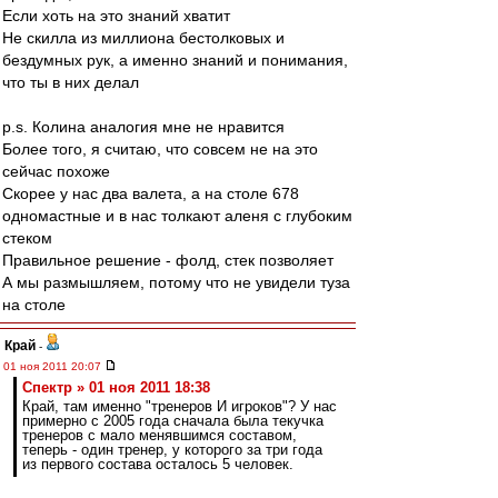
Если хоть на это знаний хватит
Не скилла из миллиона бестолковых и
бездумных рук, а именно знаний и понимания,
что ты в них делал
p.s. Колина аналогия мне не нравится
Более того, я считаю, что совсем не на это
сейчас похоже
Скорее у нас два валета, а на столе 678
одномастные и в нас толкают аленя с глубоким
стеком
Правильное решение - фолд, стек позволяет
А мы размышляем, потому что не увидели туза
на столе
Край
-
01 ноя 2011 20:07
Спектр » 01 ноя 2011 18:38
Край, там именно "тренеров И игроков"? У нас
примерно с 2005 года сначала была текучка
тренеров с мало менявшимся составом,
теперь - один тренер, у которого за три года
из первого состава осталось 5 человек.