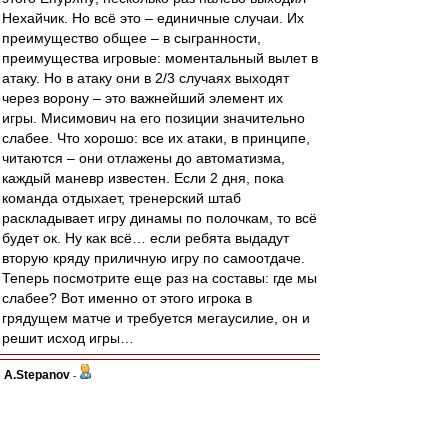
Нехайчик. Но всё это – единичные случаи. Их
преимущество общее – в сыгранности,
преимущества игровые: моментальный вылет в
атаку. Но в атаку они в 2/3 случаях выходят
через ворону – это важнейший элемент их
игры. Мисимович на его позиции значительно
слабее. Что хорошо: все их атаки, в принципе,
читаются – они отлажены до автоматизма,
каждый маневр известен. Если 2 дня, пока
команда отдыхает, тренерский штаб
раскладывает игру динамы по полочкам, то всё
будет ок. Ну как всё… если ребята выдадут
вторую кряду приличную игру по самоотдаче.
Теперь посмотрите еще раз на составы: где мы
слабее? Вот именно от этого игрока в
грядущем матче и требуется мегаусилие, он и
решит исход игры…
A.Stepanov
-
01 ноя 2011 19:50
Штиллер
Давай так, хотя бы три хедзапа оффлайн,
после чего либо ты мне докажешь, что