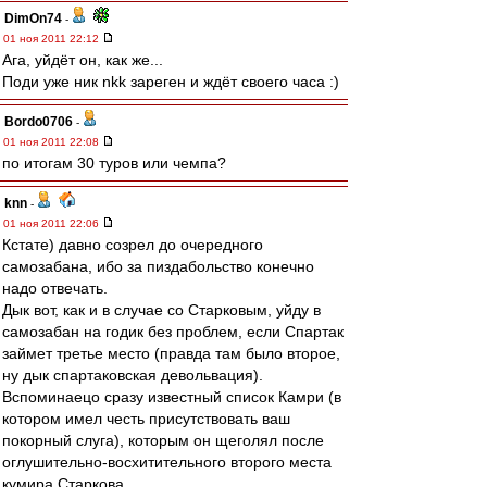
DimOn74
-
01 ноя 2011 22:12
Ага, уйдёт он, как же...
Поди уже ник nkk зареген и ждёт своего часа :)
Bordo0706
-
01 ноя 2011 22:08
по итогам 30 туров или чемпа?
knn
-
01 ноя 2011 22:06
Кстате) давно созрел до очередного
самозабана, ибо за пиздабольство конечно
надо отвечать.
Дык вот, как и в случае со Старковым, уйду в
самозабан на годик без проблем, если Спартак
займет третье место (правда там было второе,
ну дык спартаковская девольвация).
Вспоминаецо сразу известный список Камри (в
котором имел честь присутствовать ваш
покорный слуга), которым он щеголял после
оглушительно-восхитительного второго места
кумира Старкова.