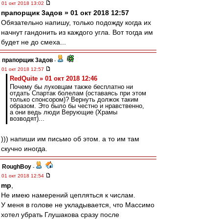
01 окт 2018 13:02
прапорщик 3адoв » 01 окт 2018 12:57
Обязательно напишу, только подожду когда их
начнут гандонить из каждого угла. Вот тогда им
будет не до смеха...
прапорщик 3адoв
-
01 окт 2018 12:57
RedQuite » 01 окт 2018 12:46
Почему бы луковцам также бесплатно ни
отдать Спартак болелам (оставаясь при этом
только спонсором)? Вернуть должок таким
образом. Это было бы честно и нравственно,
а они ведь люди Верующие (Храмы
возводят)...
))) напиши им письмо об этом. а то им там
скучно иногда.
RoughBoy
-
01 окт 2018 12:54
mp
,
Не имею намерений цепляться к числам.
У меня в голове не укладывается, что Массимо
хотел убрать Глушакова сразу после