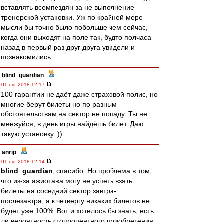
вставлять всемпездян за не выполнение
тренерской установки. Уж по крайней мере
мысли бы точно было побольше чем сейчас,
когда они выходят на поле так, будто полчаса
назад в первый раз друг друга увидели и
познакомились.
blind_guardian
-
01 окт 2018 12:17
100 гарантии не даёт даже страховой полис, но
многие берут билеты но по разным
обстоятельствам на сектор не попаду. Ты не
менжуйся, в день игры найдёшь билет. Даю
такую установку :))
anrip
-
01 окт 2018 12:14
blind_guardian
, спасибо. Но проблема в том,
что из-за ажиотажа могу не успеть взять
билеты на соседний сектор завтра-
послезавтра, а к четвергу никаких билетов не
будет уже 100%. Вот и хотелось бы знать, есть
ли вероятность стопроцентного приобретения