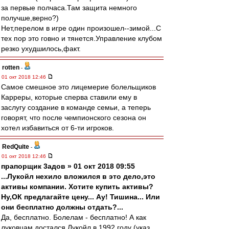
за первые полчаса.Там защита немного
получше,верно?)
Нет,перелом в игре один произошел--зимой...С
тех пор это говно и тянется.Управление клубом
резко ухудшилось,факт.
rotten
-
01 окт 2018 12:46
Самое смешное это лицемерие болельщиков
Карреры, которые сперва ставили ему в
заслугу создание в команде семьи, а теперь
говорят, что после чемпионского сезона он
хотел избавиться от 6-ти игроков.
RedQuite
-
01 окт 2018 12:46
прапорщик 3адoв » 01 окт 2018 09:55
...Лукойл нехило вложился в это дело,это
активы компании. Хотите купить активы?
Ну,ОК предлагайте цену... Ау! Тишина... Или
они бесплатно должны отдать?...
Да, бесплатно. Болелам - бесплатно! А как
луковцам достался Лукойл в 1992 году (указ