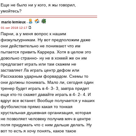
Еще не было ни у кого, я жы говорил,
умойтесь?
mario lemieux
-
01 окт 2018 12:17
Парни, а у меня вопрос к нашим
физкультурникам. Ну вот предположим даже
они действительно не понимают что им
пытается привить Каррера. Хотя в целом это
довольно странно- ну не в хоккей же он им
предлагает играть или там скажем не
заставляет Ла играть центр дефом или
Рассказова ударным форвардом. Схемы то
они должны понимать. Мало ли, сегодня один
тренер будет играть в 4- 3- 3, завтра придет
еще кто-то скажет давайте играть в 4- 2- 4. И
вдруг все встанет. Вообще получается у наших
футболистов прямо какая то тонкая
хрустальная душевная организация, которая
не позволяет человеку получив мяч в центре
поля придумать что с ним дальше делать. Ну
вот то есть я хочу понять, какое такое