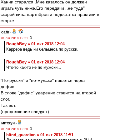
Ханни старался .Мне казалось он должен
играть чуть ниже.Его передачи ,,не туда"
скорей вина партнёров и недостатка практики в
старте.
cafir
-
01 окт 2018 12:21
RoughBoy » 01 окт 2018 12:04
Каррера ведь ни бельмеса по русски.
RoughBoy » 01 окт 2018 12:04
Что-то как-то не по мужски...
"По-русски" и "по-мужски" пишется через
дефис.
В слове "дефис" ударение ставится на второй
слог.
Так вот.
(продолжение следует)
митхун
-
01 окт 2018 12:20
blind_guardian » 01 окт 2018 11:51