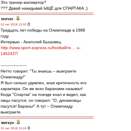
Это тренер-мативатор?
??? Давай накидывай ЫЩЁ для СПАРТАКА ;)
teorver
-
01 окт 2018 13:20
Тридцать лет победы на Олимпиаде в 1988
году.
Интервью - Анатолий Бышовец.
http://www.sport-express.ru/football/re ... u-
1462437/
------------------
Нетто говорит: "Ты знаешь – выиграете
Олимпиаду!"
Я был сильно удивлен, зная критичность его
характера. Он же всех баранами называл!
Когда "Спартак" на поезде ехал и видел, как
овцы пасутся, он говорил: "О, динамовцы
пасутся! Бараны!" А тут – Олимпиаду
выиграете.
митхун
-
01 окт 2018 13:19