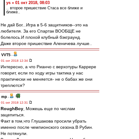
ys » 01 окт 2018, 08:03
.. второе пришествие Стаса все ближе и
ближе..
Не дай Бог...Игра в 5-6 защитников--это на
любителя. За его Спартак ВООБЩЕ не
болелось.И плохой клубный бэкграунд.
Даже второе пришествие Аленичева лучше..
VVT5
-
01 окт 2018 12:34
Интересно, а что Рианчо с верхотуры Каррере
говорит, если по ходу игры тактика у нас
практически не меняется- не о бабах же они
треплются?
mp
-
01 окт 2018 12:31
RoughBoy
, Можешь еще по числам
зацепиться.
Факт в том,что Глушакова просили убрать
именно после чемпионского сезона.В Рубин.
Не потянули.