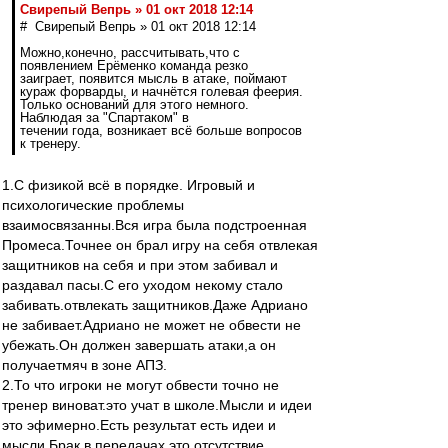
Свирепый Вепрь » 01 окт 2018 12:14
# Свирепый Вепрь » 01 окт 2018 12:14
Можно,конечно, рассчитывать,что с
появлением Ерёменко команда резко
заиграет, появится мысль в атаке, поймают
кураж форварды, и начнётся голевая феерия.
Только оснований для этого немного.
Наблюдая за "Спартаком" в
течении года, возникает всё больше вопросов
к тренеру.
1.С физикой всё в порядке. Игровый и
психологические проблемы
взаимосвязанны.Вся игра была подстроенная
Промеса.Точнее он брал игру на себя отвлекая
защитников на себя и при этом забивал и
раздавал пасы.С его уходом некому стало
забивать.отвлекать защитников.Даже Адриано
не забивает.Адриано не может не обвести не
убежать.Он должен завершать атаки,а он
получаетмяч в зоне АПЗ.
2.То что игроки не могут обвести точно не
тренер виноват.это учат в школе.Мысли и идеи
это эфимерно.Есть результат есть идеи и
мысли.Брак в передачах это отсутствие