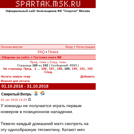
Официальный сайт болельщиков ФК "Спартак" Москва
Полная версия
Вход
•
Регистрация
FAQ
•
Поиск
Общение на сайте
Гостевая книга ВВ
»
Пред. тема
|
След. тема
Страница
189
из
192
[ Сообщений: 9593 ]
На страницу
Пред.
1
...
186
,
187
,
188
,
189
,
190
,
191
,
192
След.
Начать новую тему
Добавить
Версия для печати
01.10.2018 - 31.10.2018
Свирепый Вепрь
-
01 окт 2018 13:23
У команды не получается играть первым
номером в позиционном нападении.
Тяжело каждый домашний матч смотреть на
эту однообразную тягомотину. Катают мяч