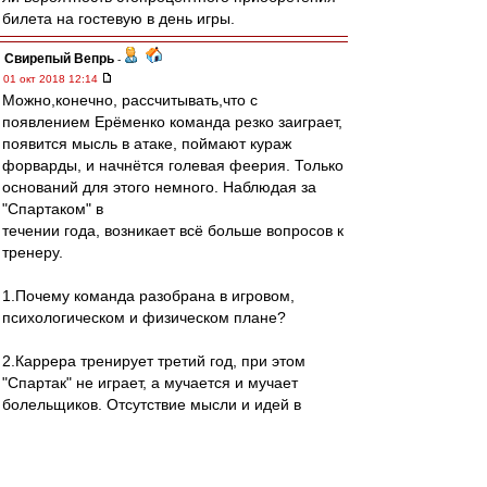
билета на гостевую в день игры.
Свирепый Вепрь
-
01 окт 2018 12:14
Можно,конечно, рассчитывать,что с
появлением Ерёменко команда резко заиграет,
появится мысль в атаке, поймают кураж
форварды, и начнётся голевая феерия. Только
оснований для этого немного. Наблюдая за
"Спартаком" в
течении года, возникает всё больше вопросов к
тренеру.
1.Почему команда разобрана в игровом,
психологическом и физическом плане?
2.Каррера тренирует третий год, при этом
"Спартак" не играет, а мучается и мучает
болельщиков. Отсутствие мысли и идей в
атаке. Футболисты стараются побыстрее
избавиться от мяча, никто не может обыграть
один в одного, запредельное количество брака