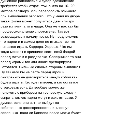
душевное равновесие и супер вдохновение
требуется чтобы отдать точно мяч на 10- 20
метров партнеру. Или перебросить ближнего
при выполнении углового. Это у меня во дворе
такая фигня может получиться два- или три
раза из пяти, а то и чаще. Они же у нас как бы
профессиональные спортсмены. Так вот
возвращаясь к началу поста. Ну предположим
что парни и в самом деле не втыкают во что
пытается играть Каррера. Хорошо. Что им
тогда мешает в принципе сесть всей бандой
перед матчем в раздевалке. Соперников то они
перед играми так или иначе препарируют.
Готовятся. Сильные слабые стороны выявляют.
Ну так чего бы не сесть перед игрой и
быстренько не договориться между собой как
будем играть. Кто идет вперед, а кто остается
страховать зону. Да вообще можно же
положить с прибором на тренерскую схему и
сыграть так как парни могут и захотят сами. Я
думаю, если они вот так выйдут на
собственных договоренностях и хлопнут
соперника, вряд ли Каррера после матча будет