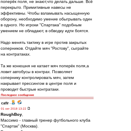
поперёк поля, не знают,что делать дальше. Всё
перекрыто. Примитивные навесы не
эффективны. Чтобы взламывать насыщенную
оборону, необходимо умение обыгрывать один
в одного. Но игроки "Спартака" подобным
умением не обладают, в обводку идти боятся.
Надо менять тактику в игре против закрытых
соперников. Отдайте мяч "Ростову", сыграйте
на контратаках.
Та же конюшня не катает мяч поперёк поля,а
ловит автобусы в контрах. Позволяет
сопернику контролировать мяч, затем
накрывает прессингом в центре поля и
проводит быстрые контратаки.
Последнее сообщение
cafir
-
01 окт 2018 13:22
RoughBoy
,
Массимо - главный тренер футбольного клуба
"Спартак" (Москва).