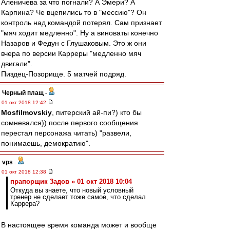
Аленичева за что погнали? А Эмери? А
Карпина? Че вцепились то в "мессию"? Он
контроль над командой потерял. Сам признает
"мяч ходит медленно". Ну а виноваты конечно
Назаров и Федун с Глушаковым. Это ж они
вчера по версии Карреры "медленно мяч
двигали".
Пиздец-Позорище. 5 матчей подряд.
Черный плащ
-
01 окт 2018 12:42
Mosfilmovskiy
, питерский ай-пи?) кто бы
сомневался)) после первого сообщения
перестал персонажа читать) "развели,
понимаешь, демократию".
vps
-
01 окт 2018 12:38
прапорщик 3адoв » 01 окт 2018 10:04
Откуда вы знаете, что новый условный
тренер не сделает тоже самое, что сделал
Каррера?
В настоящее время команда может и вообще