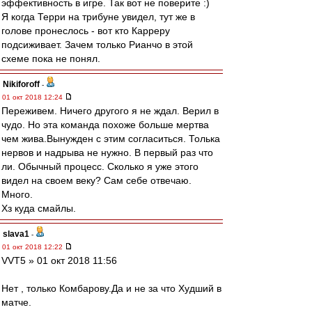
эффективность в игре. Так вот не поверите :)
Я когда Терри на трибуне увидел, тут же в
голове пронеслось - вот кто Карреру
подсиживает. Зачем только Рианчо в этой
схеме пока не понял.
Nikiforoff
-
01 окт 2018 12:24
Переживем. Ничего другого я не ждал. Верил в
чудо. Но эта команда похоже больше мертва
чем жива.Вынужден с этим согласиться. Толька
нервов и надрыва не нужно. В первый раз что
ли. Обычный процесс. Сколько я уже этого
видел на своем веку? Сам себе отвечаю.
Много.
Хз куда смайлы.
slava1
-
01 окт 2018 12:22
VVT5 » 01 окт 2018 11:56
Нет , только Комбарову.Да и не за что Худший в
матче.