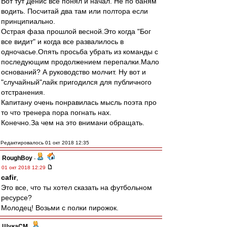
Вот тут Денис все понял и начал. Не по баням
водить. Посчитай два там или полтора если
принципиально.
Острая фаза прошлой весной.Это когда "Бог
все видит" и когда все развалилось в
одночасье.Опять просьба убрать из команды с
последующим продолжением перепалки.Мало
оснований? А руководство молчит. Ну вот и
"случайный"лайк пригодился для публичного
отстранения.
Капитану очень понравилась мысль поэта про
то что тренера пора погнать нах.
Конечно.За чем на это внимани обращать.
Редактировалось 01 окт 2018 12:35
RoughBoy
-
01 окт 2018 12:29
cafir
,
Это все, что ты хотел сказать на футбольном
ресурсе?
Молодец! Возьми с полки пирожок.
ЩукаСМ
-