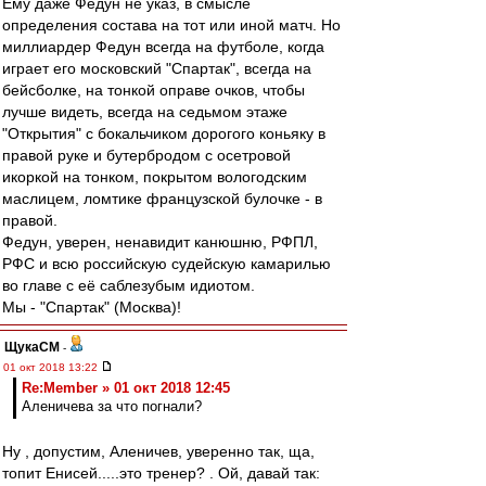
Ему даже Федун не указ, в смысле
определения состава на тот или иной матч. Но
миллиардер Федун всегда на футболе, когда
играет его московский "Спартак", всегда на
бейсболке, на тонкой оправе очков, чтобы
лучше видеть, всегда на седьмом этаже
"Открытия" с бокальчиком дорогого коньяку в
правой руке и бутербродом с осетровой
икоркой на тонком, покрытом вологодским
маслицем, ломтике французской булочке - в
правой.
Федун, уверен, ненавидит канюшню, РФПЛ,
РФС и всю российскую судейскую камарилью
во главе с её саблезубым идиотом.
Мы - "Спартак" (Москва)!
ЩукаСМ
-
01 окт 2018 13:22
Re:Member » 01 окт 2018 12:45
Аленичева за что погнали?
Ну , допустим, Аленичев, уверенно так, ща,
топит Енисей.....это тренер? . Ой, давай так: