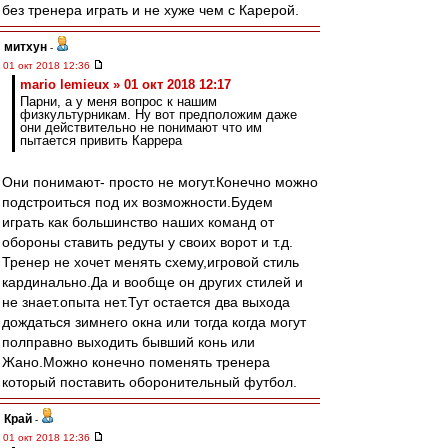
без тренера играть и не хуже чем с Карерой.
митхун
-
01 окт 2018 12:36
mario lemieux » 01 окт 2018 12:17
Парни, а у меня вопрос к нашим
физкультурникам. Ну вот предположим даже
они действительно не понимают что им
пытается привить Каррера
Они понимают- просто не могут.Конечно можно
подстроиться под их возможности.Будем
играть как большинство наших команд от
обороны ставить редуты у своих ворот и т.д.
Тренер не хочет менять схему,игровой стиль
кардинально.Да и вообще он других стилей и
не знает.опыта нет.Тут остается два выхода
дождаться зимнего окна или тогда когда могут
полправно выходить бывший конь или
Жано.Можно конечно поменять тренера
который поставить оборонительный футбол.
Край
-
01 окт 2018 12:36