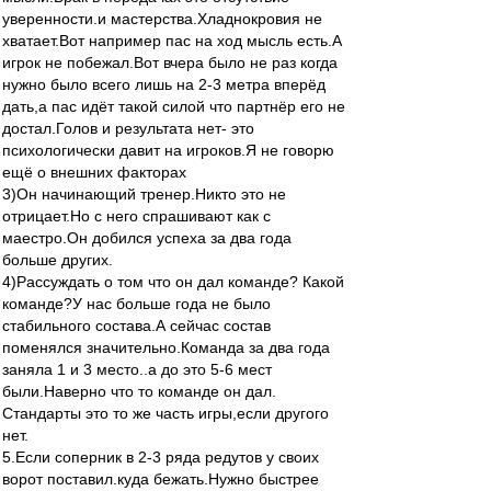
уверенности.и мастерства.Хладнокровия не
хватает.Вот например пас на ход мысль есть.А
игрок не побежал.Вот вчера было не раз когда
нужно было всего лишь на 2-3 метра вперёд
дать,а пас идёт такой силой что партнёр его не
достал.Голов и результата нет- это
психологически давит на игроков.Я не говорю
ещё о внешних факторах
3)Он начинающий тренер.Никто это не
отрицает.Но с него спрашивают как с
маестро.Он добился успеха за два года
больше других.
4)Рассуждать о том что он дал команде? Какой
команде?У нас больше года не было
стабильного состава.А сейчас состав
поменялся значительно.Команда за два года
заняла 1 и 3 место..а до это 5-6 мест
были.Наверно что то команде он дал.
Стандарты это то же часть игры,если другого
нет.
5.Если соперник в 2-3 ряда редутов у своих
ворот поставил.куда бежать.Нужно быстрее