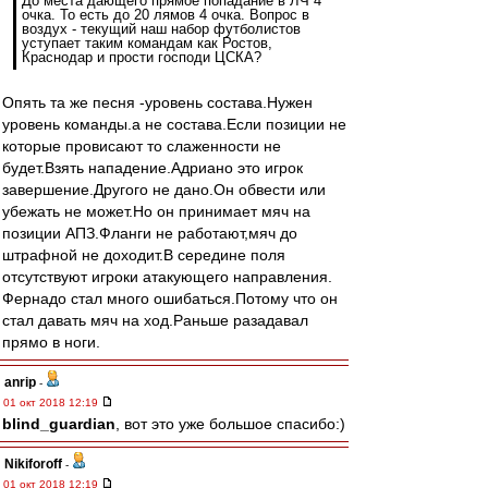
До места дающего прямое попадание в ЛЧ 4
очка. То есть до 20 лямов 4 очка. Вопрос в
воздух - текущий наш набор футболистов
уступает таким командам как Ростов,
Краснодар и прости господи ЦСКА?
Опять та же песня -уровень состава.Нужен
уровень команды.а не состава.Если позиции не
которые провисают то слаженности не
будет.Взять нападение.Адриано это игрок
завершение.Другого не дано.Он обвести или
убежать не может.Но он принимает мяч на
позиции АПЗ.Фланги не работают,мяч до
штрафной не доходит.В середине поля
отсутствуют игроки атакующего направления.
Фернадо стал много ошибаться.Потому что он
стал давать мяч на ход.Раньше разадавал
прямо в ноги.
anrip
-
01 окт 2018 12:19
blind_guardian
, вот это уже большое спасибо:)
Nikiforoff
-
01 окт 2018 12:19