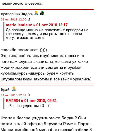
чемпионского сезона.
прапорщик 3адoв
-
01 окт 2018 12:50
mario lemieux » 01 окт 2018 12:17
Да вообще можно же положить с прибором на
тренерскую схему и сыграть так как парни
могут и захотят сами.
спасибо,посмеялся )))))
Это типа собрались в кубрике матросы и: а
чего нам слушать капитана,мы сами ух какие
моряки,нахрен все эти сектанты и румбы-
хуюмбы,курсы-шмурсы будем крутить
штурвалом куды захотим и всё (высморкались)
Край
-
01 окт 2018 12:47
BM1964 » 01 окт 2018, 09:31
.. беспрецедентные 0 - 7..
Что там беспрецендентного-то,Богдан? Они
потом в плей-офф по 5 грузили Роме и Порто...
Манситям(сборной мира фактически) забили 3