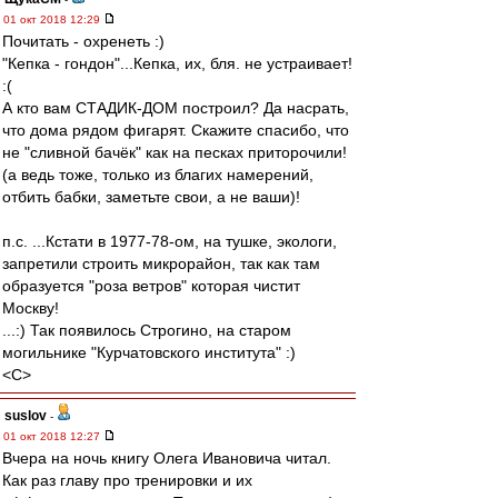
01 окт 2018 12:29
Почитать - охренеть :)
"Кепка - гондон"...Кепка, их, бля. не устраивает!
:(
А кто вам СТАДИК-ДОМ построил? Да насрать,
что дома рядом фигарят. Скажите спасибо, что
не "сливной бачёк" как на песках приторочили!
(а ведь тоже, только из благих намерений,
отбить бабки, заметьте свои, а не ваши)!
п.с. ...Кстати в 1977-78-ом, на тушке, экологи,
запретили строить микрорайон, так как там
образуется "роза ветров" которая чистит
Москву!
...:) Так появилось Строгино, на старом
могильнике "Курчатовского института" :)
<C>
suslov
-
01 окт 2018 12:27
Вчера на ночь книгу Олега Ивановича читал.
Как раз главу про тренировки и их