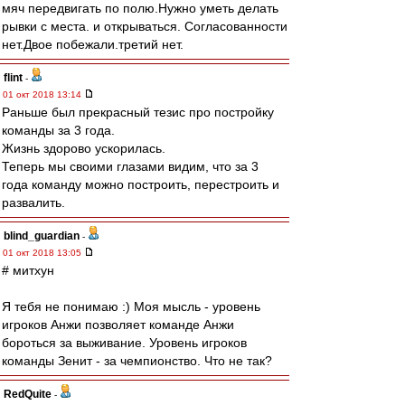
мяч передвигать по полю.Нужно уметь делать
рывки с места. и открываться. Согласованности
нет.Двое побежали.третий нет.
flint
-
01 окт 2018 13:14
Раньше был прекрасный тезис про постройку
команды за 3 года.
Жизнь здорово ускорилась.
Теперь мы своими глазами видим, что за 3
года команду можно построить, перестроить и
развалить.
blind_guardian
-
01 окт 2018 13:05
# митхун
Я тебя не понимаю :) Моя мысль - уровень
игроков Анжи позволяет команде Анжи
бороться за выживание. Уровень игроков
команды Зенит - за чемпионство. Что не так?
RedQuite
-