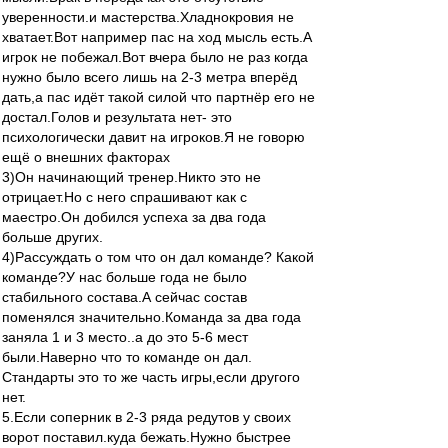
уверенности.и мастерства.Хладнокровия не
хватает.Вот например пас на ход мысль есть.А
игрок не побежал.Вот вчера было не раз когда
нужно было всего лишь на 2-3 метра вперёд
дать,а пас идёт такой силой что партнёр его не
достал.Голов и результата нет- это
психологически давит на игроков.Я не говорю
ещё о внешних факторах
3)Он начинающий тренер.Никто это не
отрицает.Но с него спрашивают как с
маестро.Он добился успеха за два года
больше других.
4)Рассуждать о том что он дал команде? Какой
команде?У нас больше года не было
стабильного состава.А сейчас состав
поменялся значительно.Команда за два года
заняла 1 и 3 место..а до это 5-6 мест
были.Наверно что то команде он дал.
Стандарты это то же часть игры,если другого
нет.
5.Если соперник в 2-3 ряда редутов у своих
ворот поставил.куда бежать.Нужно быстрее