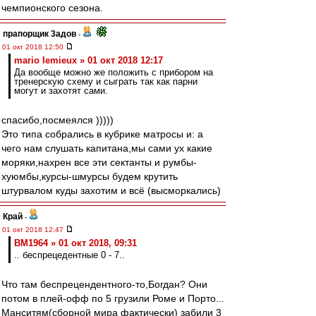
чемпионского сезона.
прапорщик 3адoв
-
01 окт 2018 12:50
mario lemieux » 01 окт 2018 12:17
Да вообще можно же положить с прибором на
тренерскую схему и сыграть так как парни
могут и захотят сами.
спасибо,посмеялся )))))
Это типа собрались в кубрике матросы и: а
чего нам слушать капитана,мы сами ух какие
моряки,нахрен все эти сектанты и румбы-
хуюмбы,курсы-шмурсы будем крутить
штурвалом куды захотим и всё (высморкались)
Край
-
01 окт 2018 12:47
BM1964 » 01 окт 2018, 09:31
.. беспрецедентные 0 - 7..
Что там беспрецендентного-то,Богдан? Они
потом в плей-офф по 5 грузили Роме и Порто...
Манситям(сборной мира фактически) забили 3