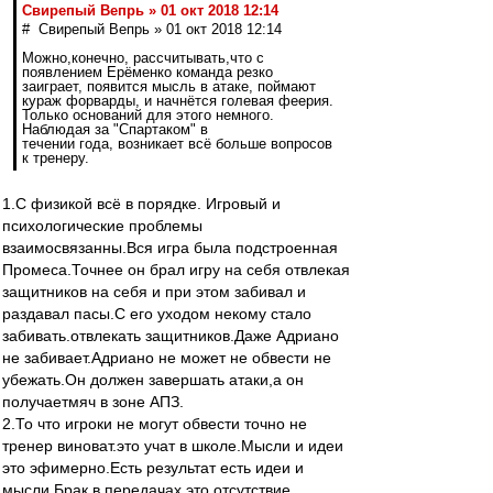
Свирепый Вепрь » 01 окт 2018 12:14
# Свирепый Вепрь » 01 окт 2018 12:14
Можно,конечно, рассчитывать,что с
появлением Ерёменко команда резко
заиграет, появится мысль в атаке, поймают
кураж форварды, и начнётся голевая феерия.
Только оснований для этого немного.
Наблюдая за "Спартаком" в
течении года, возникает всё больше вопросов
к тренеру.
1.С физикой всё в порядке. Игровый и
психологические проблемы
взаимосвязанны.Вся игра была подстроенная
Промеса.Точнее он брал игру на себя отвлекая
защитников на себя и при этом забивал и
раздавал пасы.С его уходом некому стало
забивать.отвлекать защитников.Даже Адриано
не забивает.Адриано не может не обвести не
убежать.Он должен завершать атаки,а он
получаетмяч в зоне АПЗ.
2.То что игроки не могут обвести точно не
тренер виноват.это учат в школе.Мысли и идеи
это эфимерно.Есть результат есть идеи и
мысли.Брак в передачах это отсутствие