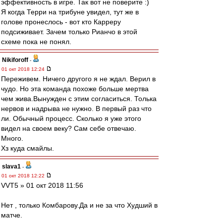
эффективность в игре. Так вот не поверите :)
Я когда Терри на трибуне увидел, тут же в
голове пронеслось - вот кто Карреру
подсиживает. Зачем только Рианчо в этой
схеме пока не понял.
Nikiforoff
-
01 окт 2018 12:24
Переживем. Ничего другого я не ждал. Верил в
чудо. Но эта команда похоже больше мертва
чем жива.Вынужден с этим согласиться. Толька
нервов и надрыва не нужно. В первый раз что
ли. Обычный процесс. Сколько я уже этого
видел на своем веку? Сам себе отвечаю.
Много.
Хз куда смайлы.
slava1
-
01 окт 2018 12:22
VVT5 » 01 окт 2018 11:56
Нет , только Комбарову.Да и не за что Худший в
матче.