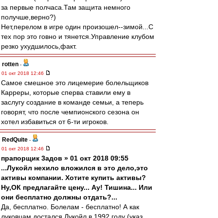
за первые полчаса.Там защита немного
получше,верно?)
Нет,перелом в игре один произошел--зимой...С
тех пор это говно и тянется.Управление клубом
резко ухудшилось,факт.
rotten
-
01 окт 2018 12:46
Самое смешное это лицемерие болельщиков
Карреры, которые сперва ставили ему в
заслугу создание в команде семьи, а теперь
говорят, что после чемпионского сезона он
хотел избавиться от 6-ти игроков.
RedQuite
-
01 окт 2018 12:46
прапорщик 3адoв » 01 окт 2018 09:55
...Лукойл нехило вложился в это дело,это
активы компании. Хотите купить активы?
Ну,ОК предлагайте цену... Ау! Тишина... Или
они бесплатно должны отдать?...
Да, бесплатно. Болелам - бесплатно! А как
луковцам достался Лукойл в 1992 году (указ