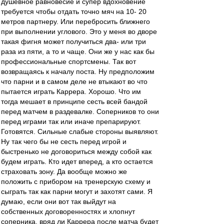
душевное равновесие и супер вдохновение
требуется чтобы отдать точно мяч на 10- 20
метров партнеру. Или перебросить ближнего
при выполнении углового. Это у меня во дворе
такая фигня может получиться два- или три
раза из пяти, а то и чаще. Они же у нас как бы
профессиональные спортсмены. Так вот
возвращаясь к началу поста. Ну предположим
что парни и в самом деле не втыкают во что
пытается играть Каррера. Хорошо. Что им
тогда мешает в принципе сесть всей бандой
перед матчем в раздевалке. Соперников то они
перед играми так или иначе препарируют.
Готовятся. Сильные слабые стороны выявляют.
Ну так чего бы не сесть перед игрой и
быстренько не договориться между собой как
будем играть. Кто идет вперед, а кто остается
страховать зону. Да вообще можно же
положить с прибором на тренерскую схему и
сыграть так как парни могут и захотят сами. Я
думаю, если они вот так выйдут на
собственных договоренностях и хлопнут
соперника, вряд ли Каррера после матча будет