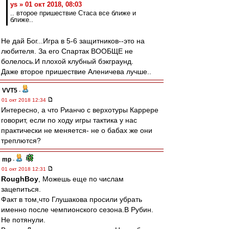
ys » 01 окт 2018, 08:03
.. второе пришествие Стаса все ближе и
ближе..
Не дай Бог...Игра в 5-6 защитников--это на
любителя. За его Спартак ВООБЩЕ не
болелось.И плохой клубный бэкграунд.
Даже второе пришествие Аленичева лучше..
VVT5
-
01 окт 2018 12:34
Интересно, а что Рианчо с верхотуры Каррере
говорит, если по ходу игры тактика у нас
практически не меняется- не о бабах же они
треплются?
mp
-
01 окт 2018 12:31
RoughBoy
, Можешь еще по числам
зацепиться.
Факт в том,что Глушакова просили убрать
именно после чемпионского сезона.В Рубин.
Не потянули.