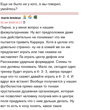
Еще не было ни у кого, я жы говорил,
умойтесь?
mario lemieux
-
01 окт 2018 12:17
Парни, а у меня вопрос к нашим
физкультурникам. Ну вот предположим даже
они действительно не понимают что им
пытается привить Каррера. Хотя в целом это
довольно странно- ну не в хоккей же он им
предлагает играть или там скажем не
заставляет Ла играть центр дефом или
Рассказова ударным форвардом. Схемы то
они должны понимать. Мало ли, сегодня один
тренер будет играть в 4- 3- 3, завтра придет
еще кто-то скажет давайте играть в 4- 2- 4. И
вдруг все встанет. Вообще получается у наших
футболистов прямо какая то тонкая
хрустальная душевная организация, которая
не позволяет человеку получив мяч в центре
поля придумать что с ним дальше делать. Ну
вот то есть я хочу понять, какое такое