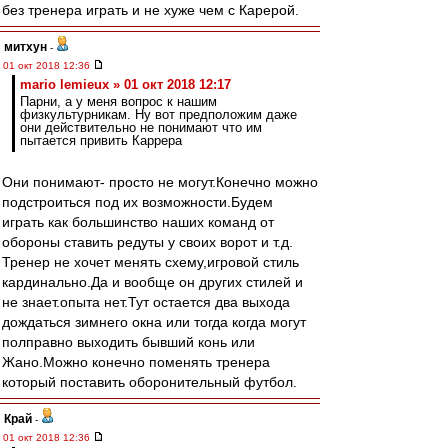
без тренера играть и не хуже чем с Карерой.
митхун
-
01 окт 2018 12:36
mario lemieux » 01 окт 2018 12:17
Парни, а у меня вопрос к нашим
физкультурникам. Ну вот предположим даже
они действительно не понимают что им
пытается привить Каррера
Они понимают- просто не могут.Конечно можно
подстроиться под их возможности.Будем
играть как большинство наших команд от
обороны ставить редуты у своих ворот и т.д.
Тренер не хочет менять схему,игровой стиль
кардинально.Да и вообще он других стилей и
не знает.опыта нет.Тут остается два выхода
дождаться зимнего окна или тогда когда могут
полправно выходить бывший конь или
Жано.Можно конечно поменять тренера
который поставить оборонительный футбол.
Край
-
01 окт 2018 12:36