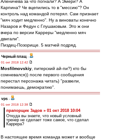
Аленичева за что погнали? А Эмери? А
Карпина? Че вцепились то в "мессию"? Он
контроль над командой потерял. Сам признает
"мяч ходит медленно". Ну а виноваты конечно
Назаров и Федун с Глушаковым. Это ж они
вчера по версии Карреры "медленно мяч
двигали".
Пиздец-Позорище. 5 матчей подряд.
Черный плащ
-
01 окт 2018 12:42
Mosfilmovskiy
, питерский ай-пи?) кто бы
сомневался)) после первого сообщения
перестал персонажа читать) "развели,
понимаешь, демократию".
vps
-
01 окт 2018 12:38
прапорщик 3адoв » 01 окт 2018 10:04
Откуда вы знаете, что новый условный
тренер не сделает тоже самое, что сделал
Каррера?
В настоящее время команда может и вообще