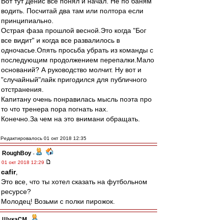
Вот тут Денис все понял и начал. Не по баням
водить. Посчитай два там или полтора если
принципиально.
Острая фаза прошлой весной.Это когда "Бог
все видит" и когда все развалилось в
одночасье.Опять просьба убрать из команды с
последующим продолжением перепалки.Мало
оснований? А руководство молчит. Ну вот и
"случайный"лайк пригодился для публичного
отстранения.
Капитану очень понравилась мысль поэта про
то что тренера пора погнать нах.
Конечно.За чем на это внимани обращать.
Редактировалось 01 окт 2018 12:35
RoughBoy
-
01 окт 2018 12:29
cafir
,
Это все, что ты хотел сказать на футбольном
ресурсе?
Молодец! Возьми с полки пирожок.
ЩукаСМ
-