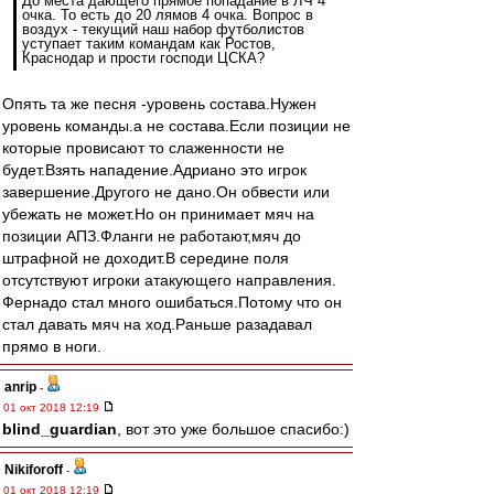
До места дающего прямое попадание в ЛЧ 4
очка. То есть до 20 лямов 4 очка. Вопрос в
воздух - текущий наш набор футболистов
уступает таким командам как Ростов,
Краснодар и прости господи ЦСКА?
Опять та же песня -уровень состава.Нужен
уровень команды.а не состава.Если позиции не
которые провисают то слаженности не
будет.Взять нападение.Адриано это игрок
завершение.Другого не дано.Он обвести или
убежать не может.Но он принимает мяч на
позиции АПЗ.Фланги не работают,мяч до
штрафной не доходит.В середине поля
отсутствуют игроки атакующего направления.
Фернадо стал много ошибаться.Потому что он
стал давать мяч на ход.Раньше разадавал
прямо в ноги.
anrip
-
01 окт 2018 12:19
blind_guardian
, вот это уже большое спасибо:)
Nikiforoff
-
01 окт 2018 12:19