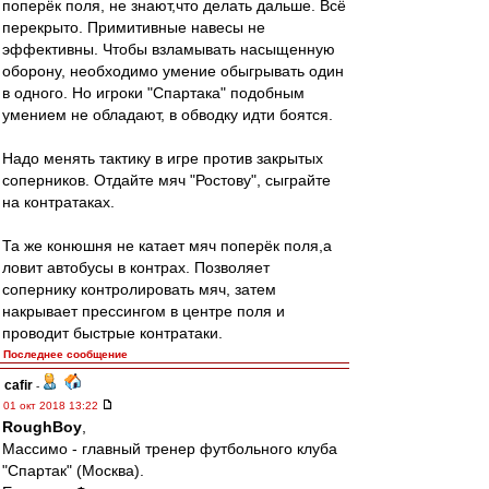
поперёк поля, не знают,что делать дальше. Всё
перекрыто. Примитивные навесы не
эффективны. Чтобы взламывать насыщенную
оборону, необходимо умение обыгрывать один
в одного. Но игроки "Спартака" подобным
умением не обладают, в обводку идти боятся.
Надо менять тактику в игре против закрытых
соперников. Отдайте мяч "Ростову", сыграйте
на контратаках.
Та же конюшня не катает мяч поперёк поля,а
ловит автобусы в контрах. Позволяет
сопернику контролировать мяч, затем
накрывает прессингом в центре поля и
проводит быстрые контратаки.
Последнее сообщение
cafir
-
01 окт 2018 13:22
RoughBoy
,
Массимо - главный тренер футбольного клуба
"Спартак" (Москва).