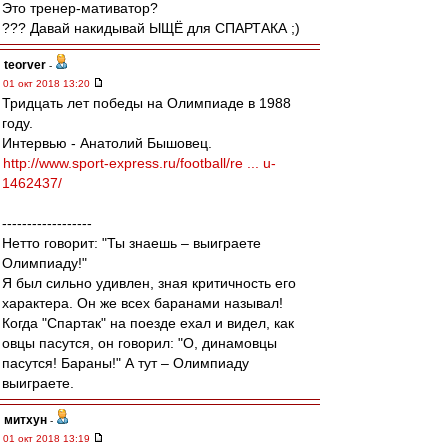
Это тренер-мативатор?
??? Давай накидывай ЫЩЁ для СПАРТАКА ;)
teorver
-
01 окт 2018 13:20
Тридцать лет победы на Олимпиаде в 1988
году.
Интервью - Анатолий Бышовец.
http://www.sport-express.ru/football/re ... u-
1462437/
------------------
Нетто говорит: "Ты знаешь – выиграете
Олимпиаду!"
Я был сильно удивлен, зная критичность его
характера. Он же всех баранами называл!
Когда "Спартак" на поезде ехал и видел, как
овцы пасутся, он говорил: "О, динамовцы
пасутся! Бараны!" А тут – Олимпиаду
выиграете.
митхун
-
01 окт 2018 13:19