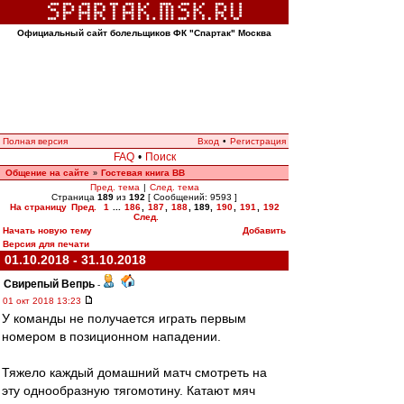
Официальный сайт болельщиков ФК "Спартак" Москва
Полная версия
Вход
•
Регистрация
FAQ
•
Поиск
Общение на сайте
Гостевая книга ВВ
»
Пред. тема
|
След. тема
Страница
189
из
192
[ Сообщений: 9593 ]
На страницу
Пред.
1
...
186
,
187
,
188
,
189
,
190
,
191
,
192
След.
Начать новую тему
Добавить
Версия для печати
01.10.2018 - 31.10.2018
Свирепый Вепрь
-
01 окт 2018 13:23
У команды не получается играть первым
номером в позиционном нападении.
Тяжело каждый домашний матч смотреть на
эту однообразную тягомотину. Катают мяч