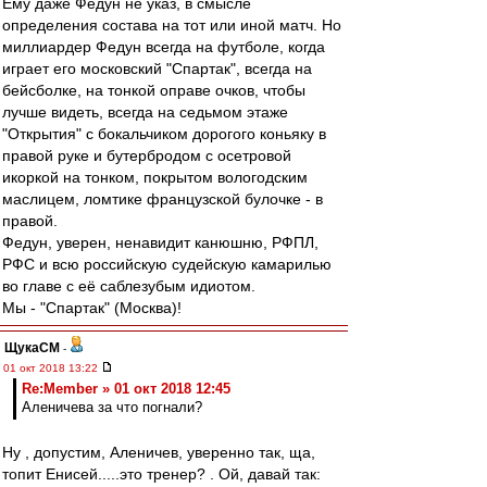
Ему даже Федун не указ, в смысле
определения состава на тот или иной матч. Но
миллиардер Федун всегда на футболе, когда
играет его московский "Спартак", всегда на
бейсболке, на тонкой оправе очков, чтобы
лучше видеть, всегда на седьмом этаже
"Открытия" с бокальчиком дорогого коньяку в
правой руке и бутербродом с осетровой
икоркой на тонком, покрытом вологодским
маслицем, ломтике французской булочке - в
правой.
Федун, уверен, ненавидит канюшню, РФПЛ,
РФС и всю российскую судейскую камарилью
во главе с её саблезубым идиотом.
Мы - "Спартак" (Москва)!
ЩукаСМ
-
01 окт 2018 13:22
Re:Member » 01 окт 2018 12:45
Аленичева за что погнали?
Ну , допустим, Аленичев, уверенно так, ща,
топит Енисей.....это тренер? . Ой, давай так: