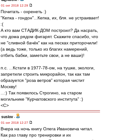
01 окт 2018 12:29
Почитать - охренеть :)
"Кепка - гондон"...Кепка, их, бля. не устраивает!
:(
А кто вам СТАДИК-ДОМ построил? Да насрать,
что дома рядом фигарят. Скажите спасибо, что
не "сливной бачёк" как на песках приторочили!
(а ведь тоже, только из благих намерений,
отбить бабки, заметьте свои, а не ваши)!
п.с. ...Кстати в 1977-78-ом, на тушке, экологи,
запретили строить микрорайон, так как там
образуется "роза ветров" которая чистит
Москву!
...:) Так появилось Строгино, на старом
могильнике "Курчатовского института" :)
<C>
suslov
-
01 окт 2018 12:27
Вчера на ночь книгу Олега Ивановича читал.
Как раз главу про тренировки и их