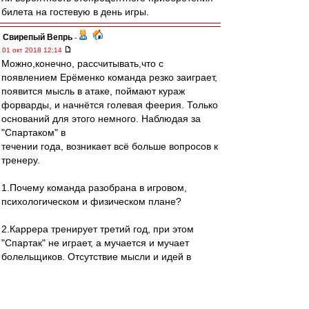
билета на гостевую в день игры.
Свирепый Вепрь
-
01 окт 2018 12:14
Можно,конечно, рассчитывать,что с
появлением Ерёменко команда резко заиграет,
появится мысль в атаке, поймают кураж
форварды, и начнётся голевая феерия. Только
оснований для этого немного. Наблюдая за
"Спартаком" в
течении года, возникает всё больше вопросов к
тренеру.
1.Почему команда разобрана в игровом,
психологическом и физическом плане?
2.Каррера тренирует третий год, при этом
"Спартак" не играет, а мучается и мучает
болельщиков. Отсутствие мысли и идей в
атаке. Футболисты стараются побыстрее
избавиться от мяча, никто не может обыграть
один в одного, запредельное количество брака