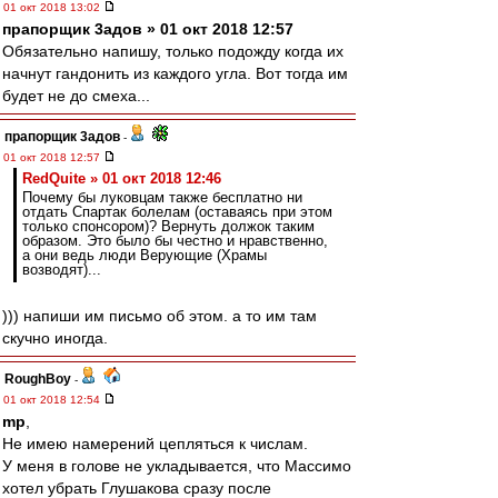
01 окт 2018 13:02
прапорщик 3адoв » 01 окт 2018 12:57
Обязательно напишу, только подожду когда их
начнут гандонить из каждого угла. Вот тогда им
будет не до смеха...
прапорщик 3адoв
-
01 окт 2018 12:57
RedQuite » 01 окт 2018 12:46
Почему бы луковцам также бесплатно ни
отдать Спартак болелам (оставаясь при этом
только спонсором)? Вернуть должок таким
образом. Это было бы честно и нравственно,
а они ведь люди Верующие (Храмы
возводят)...
))) напиши им письмо об этом. а то им там
скучно иногда.
RoughBoy
-
01 окт 2018 12:54
mp
,
Не имею намерений цепляться к числам.
У меня в голове не укладывается, что Массимо
хотел убрать Глушакова сразу после