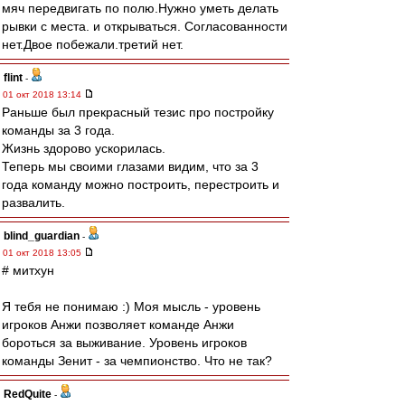
мяч передвигать по полю.Нужно уметь делать
рывки с места. и открываться. Согласованности
нет.Двое побежали.третий нет.
flint
-
01 окт 2018 13:14
Раньше был прекрасный тезис про постройку
команды за 3 года.
Жизнь здорово ускорилась.
Теперь мы своими глазами видим, что за 3
года команду можно построить, перестроить и
развалить.
blind_guardian
-
01 окт 2018 13:05
# митхун
Я тебя не понимаю :) Моя мысль - уровень
игроков Анжи позволяет команде Анжи
бороться за выживание. Уровень игроков
команды Зенит - за чемпионство. Что не так?
RedQuite
-