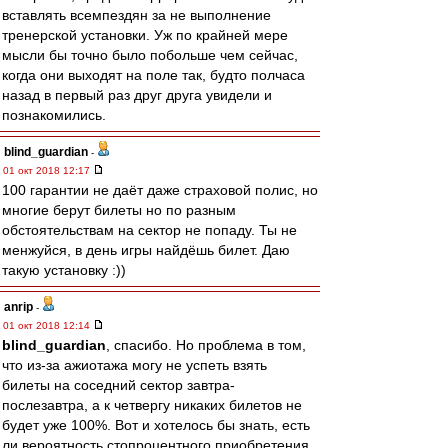
вставлять всемпездян за не выполнение
тренерской установки. Уж по крайней мере
мысли бы точно было побольше чем сейчас,
когда они выходят на поле так, будто полчаса
назад в первый раз друг друга увидели и
познакомились.
blind_guardian
-
01 окт 2018 12:17
100 гарантии не даёт даже страховой полис, но
многие берут билеты но по разным
обстоятельствам на сектор не попаду. Ты не
менжуйся, в день игры найдёшь билет. Даю
такую установку :))
anrip
-
01 окт 2018 12:14
blind_guardian
, спасибо. Но проблема в том,
что из-за ажиотажа могу не успеть взять
билеты на соседний сектор завтра-
послезавтра, а к четвергу никаких билетов не
будет уже 100%. Вот и хотелось бы знать, есть
ли вероятность стопроцентного приобретения