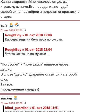
Ханни старался .Мне казалось он должен
играть чуть ниже.Его передачи ,,не туда"
скорей вина партнёров и недостатка практики в
старте.
cafir
-
01 окт 2018 12:21
RoughBoy » 01 окт 2018 12:04
Каррера ведь ни бельмеса по русски.
RoughBoy » 01 окт 2018 12:04
Что-то как-то не по мужски...
"По-русски" и "по-мужски" пишется через
дефис.
В слове "дефис" ударение ставится на второй
слог.
Так вот.
(продолжение следует)
митхун
-
01 окт 2018 12:20
blind_guardian » 01 окт 2018 11:51