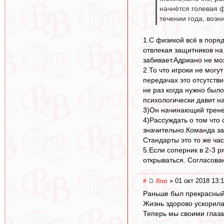
начнётся голевая ф
течении года, возн
1.С физикой всё в поря
отвлекая защитников на
забивает.Адриано не мо
2.То что игроки не могу
передачах это отсутств
не раз когда нужно было
психологически давит н
3)Он начинающий тренер
4)Рассуждать о том что
значительно.Команда за 
Стандарты это то же час
5.Если соперник в 2-3 р
открываться. Согласован
#
flint
» 01 окт 2018 13:
Раньше был прекрасный 
Жизнь здорово ускорила
Теперь мы своими глазам