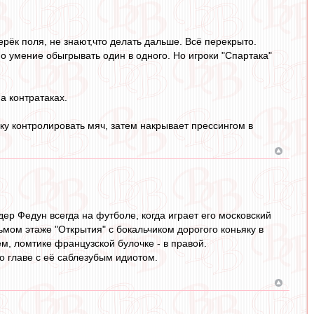
ёк поля, не знают,что делать дальше. Всё перекрыто.
умение обыгрывать один в одного. Но игроки "Спартака"
а контратаках.
ку контролировать мяч, затем накрывает прессингом в
ер Федун всегда на футболе, когда играет его московский
дьмом этаже "Открытия" с бокальчиком дорогого коньяку в
м, ломтике французской булочке - в правой.
 главе с её саблезубым идиотом.