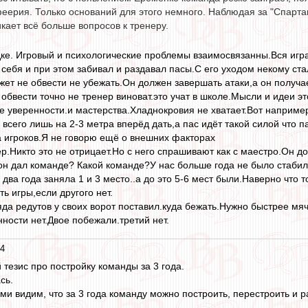
еерия. Только оснований для этого немного. Наблюдая за "Спарта
икает всё больше вопросов к тренеру.
дке. Игровый и психологические проблемы взаимосвязанны.Вся игр
 себя и при этом забивал и раздавал пасы.С его уходом некому ст
жет не обвести не убежать.Он должен завершать атаки,а он получа
т обвести точно не тренер виноват.это учат в школе.Мысли и идеи э
ие уверенности.и мастерства.Хладнокровия не хватает.Вот например
 всего лишь на 2-3 метра вперёд дать,а пас идёт такой силой что па
а игроков.Я не говорю ещё о внешних факторах
.Никто это не отрицает.Но с него спрашивают как с маестро.Он до
 он дал команде? Какой команде?У нас больше года не было стабил
два года заняла 1 и 3 место..а до это 5-6 мест были.Наверно что т
ть игры,если другого нет.
яда редутов у своих ворот поставил.куда бежать.Нужно быстрее мя
ности нет.Двое побежали.третий нет.
14
тезис про постройку команды за 3 года.
сь.
и видим, что за 3 года команду можно построить, перестроить и р