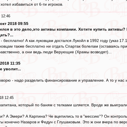
хотел избавиться от 6-ти игроков.
 12:46
окт 2018 09:55
ился в это дело,это активы компании. Хотите купить активы? Н
ать?...
- бесплатно! А как луковцам достался Лукойл в 1992 году (указ 17.11
ковцам также бесплатно ни отдать Спартак болелам (оставаясь при
равственно, а они ведь люди Верующие (Храмы возводят)...
 2018 11:35
е уволит...
 говорю - надо разделить финансирование и управление. А то у на
18 12:45
апитана, который по баням с телками шляется. Вроде же выиграли
ли? А Эмери? А Карпина? Че вцепились то в "мессию"? Он контроль
ты конечно Назаров и Федун с Глушаковым. Это ж они вчера по вер