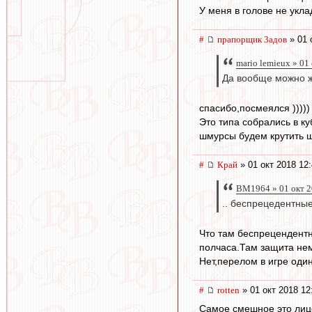
У меня в голове не укл
#
прапорщик 3адoв
» 01 
mario lemieux » 01
Да вообще можно же
спасибо,посмеялся )))))
Это типа собрались в к
шмурсы будем крутить ш
#
Край
» 01 окт 2018 12
BM1964 » 01 окт 2
.. беспрецедентные 
Что там беспрецендентн
полчаса.Там защита не
Нет,перелом в игре один
#
rotten
» 01 окт 2018 12
Самое смешное это лице