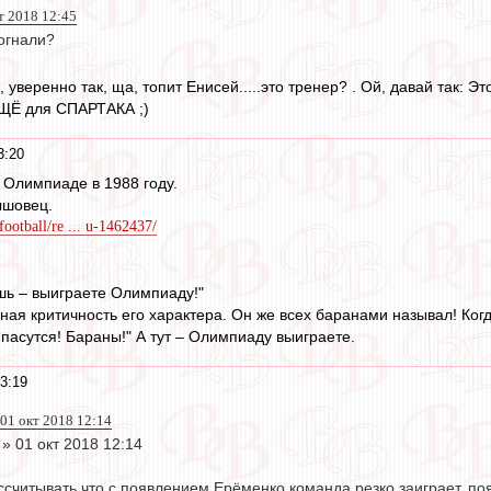
т 2018 12:45
огнали?
, уверенно так, ща, топит Енисей.....это тренер? . Ой, давай так: Э
ЩЁ для СПАРТАКА ;)
3:20
 Олимпиаде в 1988 году.
ышовец.
football/re ... u-1462437/
ешь – выиграете Олимпиаду!"
ная критичность его характера. Он же всех баранами называл! Когда
пасутся! Бараны!" А тут – Олимпиаду выиграете.
3:19
01 окт 2018 12:14
» 01 окт 2018 12:14
ссчитывать,что с появлением Ерёменко команда резко заиграет, по