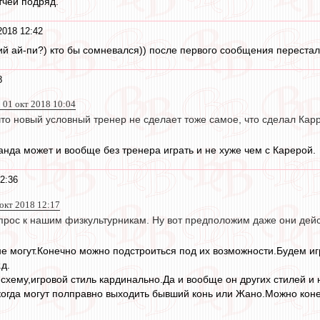
тчей подряд.
2018 12:42
кий ай-пи?) кто бы сомневался)) после первого сообщения переста
8
 01 окт 2018 10:04
что новый условный тренер не сделает тоже самое, что сделал Кар
нда может и вообще без тренера играть и не хуже чем с Карерой.
2:36
 окт 2018 12:17
опрос к нашим физкультурникам. Ну вот предположим даже они дей
е могут.Конечно можно подстроиться под их возможности.Будем иг
.д.
схему,игровой стиль кардинально.Да и вообще он других стилей и н
 когда могут полправно выходить бывший конь или Жано.Можно кон