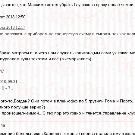
адывается, что Массимо хотел убрать Глушакова сразу после чемпио
окт 2018 12:50
 окт 2018 12:17
 положить с прибором на тренерскую схему и сыграть так как парн
убрике матросы и: а чего нам слушать капитана,мы сами ух какие м
турвалом куды захотим и всё (высморкались)
:47
018, 09:31
0 - 7..
ого-то,Богдан? Они потом в плей-офф по 5 грузили Роме и Порто.
много получше,верно?)
 произошел--зимой...С тех пор это говно и тянется.Управление клу
:46
мерие болельщиков Карреры, которые сперва ставили ему в заслугу