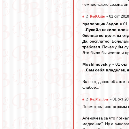
чемпионского сезона он 
#
RedQuite
» 01 окт 2018
прапорщик 3адoв » 01 
...Лукойл нехило влож
бесплатно должны отд
Да, бесплатно. Болелам 
требовал. Почему бы лу
Это было бы честно и н
Mosfilmovskiy » 01 окт
...Сам себя владелец н
Вот-вот, давно об этом
слабое...
#
Re:Member
» 01 окт 20
Посмотрел инстаграмм к
Аленичева за что погна
медленно". Ну а винова