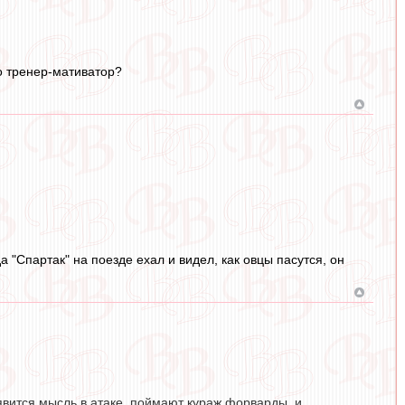
то тренер-мативатор?
 "Спартак" на поезде ехал и видел, как овцы пасутся, он
явится мысль в атаке, поймают кураж форварды, и