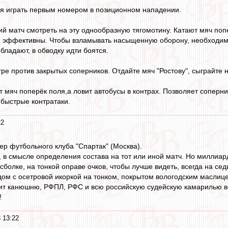
ся играть первым номером в позиционном нападении.
 матч смотреть на эту однообразную тягомотину. Катают мяч попер
 эффективны. Чтобы взламывать насыщенную оборону, необходимо 
ладают, в обводку идти боятся.
гре против закрытых соперников. Отдайте мяч "Ростову", сыграйте н
т мяч поперёк поля,а ловит автобусы в контрах. Позволяет соперни
 быстрые контратаки.
22
ер футбольного клуба "Спартак" (Москва).
, в смысле определения состава на тот или иной матч. Но миллиард
йсболке, на тонкой оправе очков, чтобы лучше видеть, всегда на се
дом с осетровой икоркой на тонком, покрытом вологодским маслице
ит канюшню, РФПЛ, РФС и всю российскую судейскую камарилью во
!
 13:22