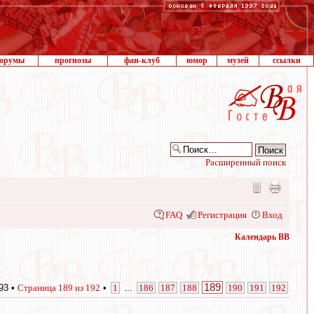
орумы
прогнозы
фан-клуб
юмор
музей
ссылки
Расширенный поиск
FAQ
Регистрация
Вход
Календарь ВВ
189
93 •
Страница
189
из
192
•
1
...
186
187
188
190
191
192