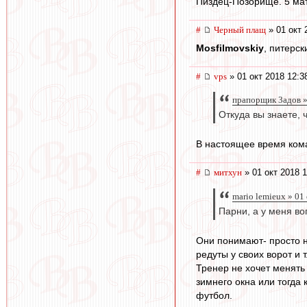
Пиздец-Позорище. 5 ма
#
Черный плащ
» 01 окт 
Mosfilmovskiy
, питерс
#
vps
» 01 окт 2018 12:3
прапорщик 3адoв »
Откуда вы знаете, 
В настоящее время кома
#
митхун
» 01 окт 2018 1
mario lemieux » 01
Парни, а у меня в
Они понимают- просто н
редуты у своих ворот и т
Тренер не хочет менять 
зимнего окна или тогда
футбол.