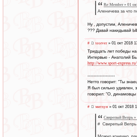
Re:Member » 01 ок
Аленичева за что п
Ну , допустим, Аленичев
??? Давай накидывай Ы
#
teorver
» 01 окт 2018 1
Тридцать лет победы на
Интервью - Анатолий Б
http://www.sport-express.ru/
------------------
Нетто говорит: "Ты зна
Я был сильно удивлен, з
говорил: "О, динамовцы 
#
митхун
» 01 окт 2018 1
Свирепый Вепрь » 
# Свирепый Вепрь 
Можно,конечно, ра