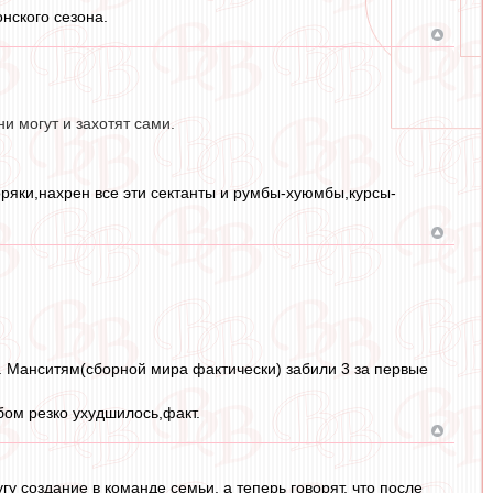
нского сезона.
и могут и захотят сами.
оряки,нахрен все эти сектанты и румбы-хуюмбы,курсы-
.. Манситям(сборной мира фактически) забили 3 за первые
бом резко ухудшилось,факт.
 создание в команде семьи, а теперь говорят, что после