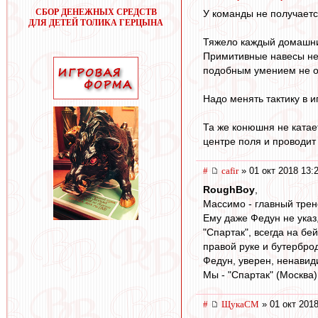
СБОР ДЕНЕЖНЫХ СРЕДСТВ
У команды не получает
ДЛЯ ДЕТЕЙ ТОЛИКА ГЕРЦЫНА
Тяжело каждый домашний
Примитивные навесы не
подобным умением не об
Надо менять тактику в и
Та же конюшня не катае
центре поля и проводит
#
cafir
» 01 окт 2018 13:
RoughBoy
,
Массимо - главный трен
Ему даже Федун не указ
"Спартак", всегда на бе
правой руке и бутербро
Федун, уверен, ненавид
Мы - "Спартак" (Москва)
#
ЩукаСМ
» 01 окт 2018