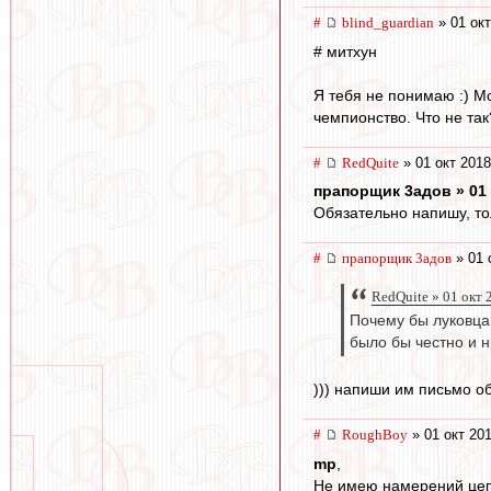
#
blind_guardian
» 01 окт
# митхун
Я тебя не понимаю :) М
чемпионство. Что не так
#
RedQuite
» 01 окт 2018
прапорщик 3адoв » 01 
Обязательно напишу, тол
#
прапорщик 3адoв
» 01 
RedQuite » 01 окт 
Почему бы луковца
было бы честно и н
))) напиши им письмо об
#
RoughBoy
» 01 окт 201
mp
,
Не имею намерений цеп