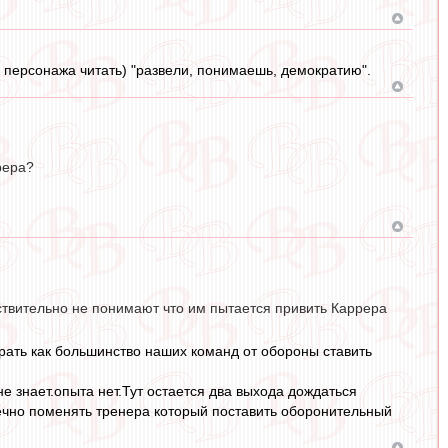
л персонажа читать) "развели, понимаешь, демократию".
рера?
ствительно не понимают что им пытается привить Каррера
рать как большинство наших команд от обороны ставить
е знает.опыта нет.Тут остается два выхода дождаться
ечно поменять тренера который поставить оборонительный