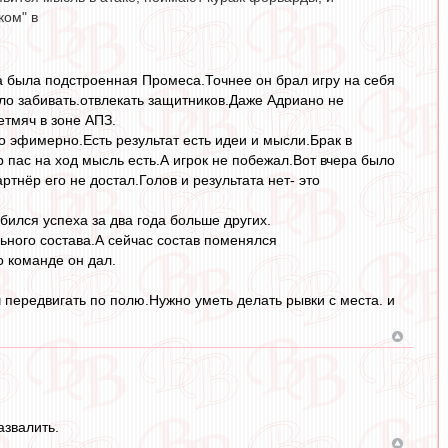
ком" в
а была подстроенная Промеса.Точнее он брал игру на себя
ало забивать.отвлекать защитников.Даже Адриано не
етмяч в зоне АПЗ.
то эфимерно.Есть результат есть идеи и мысли.Брак в
 пас на ход мысль есть.А игрок не побежал.Вот вчера было
ртнёр его не достал.Голов и результата нет- это
бился успеха за два года больше других.
ьного состава.А сейчас состав поменялся
о команде он дал.
ч передвигать по полю.Нужно уметь делать рывки с места. и
азвалить.