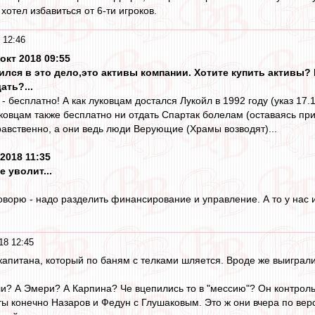
хотел избавиться от 6-ти игроков.
 12:46
окт 2018 09:55
ился в это дело,это активы компании. Хотите купить активы? Н
ать?...
- бесплатно! А как луковцам достался Лукойл в 1992 году (указ 17.11
ковцам также бесплатно ни отдать Спартак болелам (оставаясь при
равственно, а они ведь люди Верующие (Храмы возводят)...
 2018 11:35
е уволит...
 говорю - надо разделить финансирование и управление. А то у на
18 12:45
апитана, который по баням с телками шляется. Вроде же выиграли
ли? А Эмери? А Карпина? Че вцепились то в "мессию"? Он контроль
ты конечно Назаров и Федун с Глушаковым. Это ж они вчера по вер