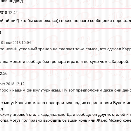
тчей подряд.
2018 12:42
кий ай-пи?) кто бы сомневался)) после первого сообщения переста
8
 01 окт 2018 10:04
что новый условный тренер не сделает тоже самое, что сделал Кар
нда может и вообще без тренера играть и не хуже чем с Карерой.
2:36
 окт 2018 12:17
опрос к нашим физкультурникам. Ну вот предположим даже они дей
е могут.Конечно можно подстроиться под их возможности.Будем иг
.д.
схему,игровой стиль кардинально.Да и вообще он других стилей и н
 когда могут полправно выходить бывший конь или Жано.Можно кон