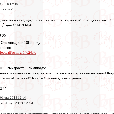
т 2018 12:45
огнали?
, уверенно так, ща, топит Енисей.....это тренер? . Ой, давай так: Э
ЩЁ для СПАРТАКА ;)
3:20
 Олимпиаде в 1988 году.
ышовец.
football/re ... u-1462437/
ешь – выиграете Олимпиаду!"
ная критичность его характера. Он же всех баранами называл! Когда
пасутся! Бараны!" А тут – Олимпиаду выиграете.
3:19
01 окт 2018 12:14
» 01 окт 2018 12:14
ссчитывать,что с появлением Ерёменко команда резко заиграет, по