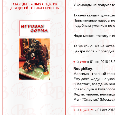
СБОР ДЕНЕЖНЫХ СРЕДСТВ
У команды не получает
ДЛЯ ДЕТЕЙ ТОЛИКА ГЕРЦЫНА
Тяжело каждый домашний
Примитивные навесы не
подобным умением не об
Надо менять тактику в и
Та же конюшня не катае
центре поля и проводит
#
cafir
» 01 окт 2018 13:
RoughBoy
,
Массимо - главный трен
Ему даже Федун не указ
"Спартак", всегда на бе
правой руке и бутербро
Федун, уверен, ненавид
Мы - "Спартак" (Москва)
#
ЩукаСМ
» 01 окт 2018