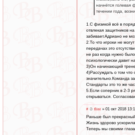
начнётся голевая ф
течении года, возн
1.С физикой всё в поря
отвлекая защитников на
забивает.Адриано не мо
2.То что игроки не могу
передачах это отсутств
не раз когда нужно было
психологически давит н
3)Он начинающий тренер
4)Рассуждать о том что
значительно.Команда за 
Стандарты это то же час
5.Если соперник в 2-3 р
открываться. Согласован
#
flint
» 01 окт 2018 13:
Раньше был прекрасный 
Жизнь здорово ускорила
Теперь мы своими глазам