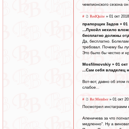
чемпионского сезона он 
#
RedQuite
» 01 окт 2018
прапорщик 3адoв » 01 
...Лукойл нехило влож
бесплатно должны отд
Да, бесплатно. Болелам 
требовал. Почему бы лу
Это было бы честно и н
Mosfilmovskiy » 01 окт
...Сам себя владелец н
Вот-вот, давно об этом
слабое...
#
Re:Member
» 01 окт 20
Посмотрел инстаграмм к
Аленичева за что погна
медленно". Ну а винова