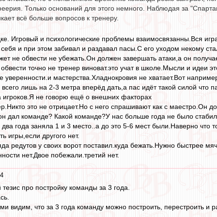
еерия. Только оснований для этого немного. Наблюдая за "Спарта
икает всё больше вопросов к тренеру.
дке. Игровый и психологические проблемы взаимосвязанны.Вся игр
 себя и при этом забивал и раздавал пасы.С его уходом некому ст
жет не обвести не убежать.Он должен завершать атаки,а он получа
т обвести точно не тренер виноват.это учат в школе.Мысли и идеи э
ие уверенности.и мастерства.Хладнокровия не хватает.Вот например
 всего лишь на 2-3 метра вперёд дать,а пас идёт такой силой что па
а игроков.Я не говорю ещё о внешних факторах
.Никто это не отрицает.Но с него спрашивают как с маестро.Он до
 он дал команде? Какой команде?У нас больше года не было стабил
два года заняла 1 и 3 место..а до это 5-6 мест были.Наверно что т
ть игры,если другого нет.
яда редутов у своих ворот поставил.куда бежать.Нужно быстрее мя
ности нет.Двое побежали.третий нет.
14
тезис про постройку команды за 3 года.
сь.
и видим, что за 3 года команду можно построить, перестроить и р