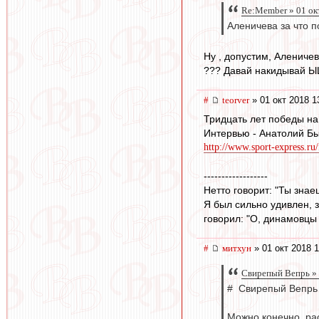
Re:Member » 01 ок
Аленичева за что п
Ну , допустим, Аленичев
??? Давай накидывай Ы
#
teorver
» 01 окт 2018 1
Тридцать лет победы на
Интервью - Анатолий Б
http://www.sport-express.ru/
------------------
Нетто говорит: "Ты зна
Я был сильно удивлен, з
говорил: "О, динамовцы 
#
митхун
» 01 окт 2018 1
Свирепый Вепрь » 
# Свирепый Вепрь 
Можно,конечно, ра