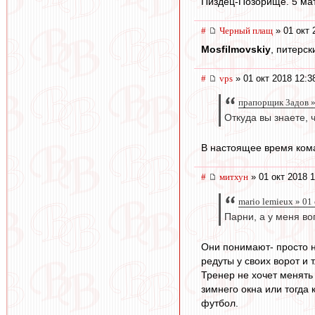
Пиздец-Позорище. 5 ма
#
Черный плащ
» 01 окт 
Mosfilmovskiy
, питерс
#
vps
» 01 окт 2018 12:3
прапорщик 3адoв »
Откуда вы знаете, 
В настоящее время кома
#
митхун
» 01 окт 2018 1
mario lemieux » 01
Парни, а у меня в
Они понимают- просто н
редуты у своих ворот и т
Тренер не хочет менять 
зимнего окна или тогда
футбол.