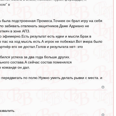
ком" в
а была подстроенная Промеса.Точнее он брал игру на себя
ало забивать.отвлекать защитников.Даже Адриано не
етмяч в зоне АПЗ.
то эфимерно.Есть результат есть идеи и мысли.Брак в
 пас на ход мысль есть.А игрок не побежал.Вот вчера было
ртнёр его не достал.Голов и результата нет- это
бился успеха за два года больше других.
ьного состава.А сейчас состав поменялся
о команде он дал.
ч передвигать по полю.Нужно уметь делать рывки с места. и
азвалить.