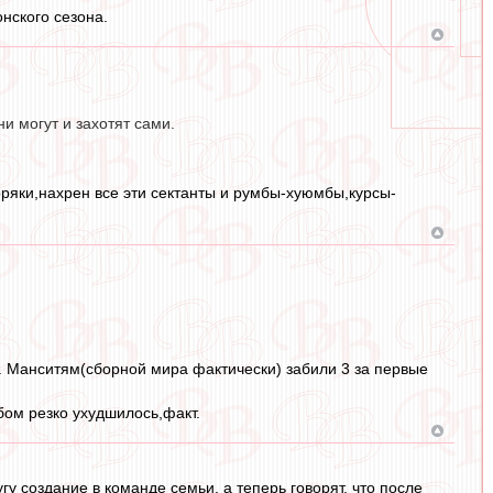
нского сезона.
и могут и захотят сами.
оряки,нахрен все эти сектанты и румбы-хуюмбы,курсы-
.. Манситям(сборной мира фактически) забили 3 за первые
бом резко ухудшилось,факт.
 создание в команде семьи, а теперь говорят, что после