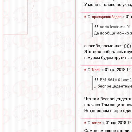
У меня в голове не укл
#
прапорщик 3адoв
» 01 
mario lemieux » 01
Да вообще можно же
спасибо,посмеялся )))))
Это типа собрались в к
шмурсы будем крутить ш
#
Край
» 01 окт 2018 12
BM1964 » 01 окт 2
.. беспрецедентные 
Что там беспрецендентн
полчаса.Там защита не
Нет,перелом в игре один
#
rotten
» 01 окт 2018 12
Самое смешное это лице