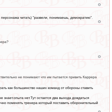
л персонажа читать) "развели, понимаешь, демократию".
рера?
ствительно не понимают что им пытается привить Каррера
рать как большинство наших команд от обороны ставить
е знает.опыта нет.Тут остается два выхода дождаться
ечно поменять тренера который поставить оборонительный