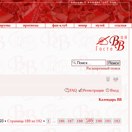
орумы
прогнозы
фан-клуб
юмор
музей
ссылки
Расширенный поиск
FAQ
Регистрация
Вход
Календарь ВВ
189
93 •
Страница
189
из
192
•
1
...
186
187
188
190
191
192