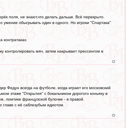
ёк поля, не знают,что делать дальше. Всё перекрыто.
умение обыгрывать один в одного. Но игроки "Спартака"
а контратаках.
ку контролировать мяч, затем накрывает прессингом в
ер Федун всегда на футболе, когда играет его московский
дьмом этаже "Открытия" с бокальчиком дорогого коньяку в
м, ломтике французской булочке - в правой.
 главе с её саблезубым идиотом.