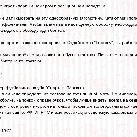
ся играть первым номером в позиционном нападении.
 матч смотреть на эту однообразную тягомотину. Катают мяч попер
 эффективны. Чтобы взламывать насыщенную оборону, необходимо 
ладают, в обводку идти боятся.
гре против закрытых соперников. Отдайте мяч "Ростову", сыграйте н
т мяч поперёк поля,а ловит автобусы в контрах. Позволяет соперни
 быстрые контратаки.
22
ер футбольного клуба "Спартак" (Москва).
, в смысле определения состава на тот или иной матч. Но миллиард
йсболке, на тонкой оправе очков, чтобы лучше видеть, всегда на се
дом с осетровой икоркой на тонком, покрытом вологодским маслице
ит канюшню, РФПЛ, РФС и всю российскую судейскую камарилью во
!
 13:22