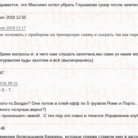
адывается, что Массимо хотел убрать Глушакова сразу после чемпио
окт 2018 12:50
 окт 2018 12:17
 положить с прибором на тренерскую схему и сыграть так как парн
убрике матросы и: а чего нам слушать капитана,мы сами ух какие м
турвалом куды захотим и всё (высморкались)
:47
018, 09:31
0 - 7..
ого-то,Богдан? Они потом в плей-офф по 5 грузили Роме и Порто.
много получше,верно?)
 произошел--зимой...С тех пор это говно и тянется.Управление клу
:46
мерие болельщиков Карреры, которые сперва ставили ему в заслугу