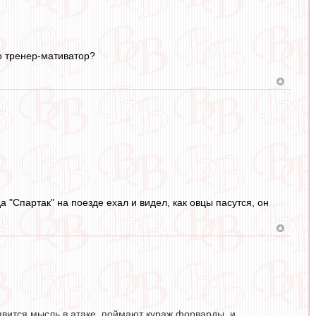
то тренер-мативатор?
 "Спартак" на поезде ехал и видел, как овцы пасутся, он
явится мысль в атаке, поймают кураж форварды, и