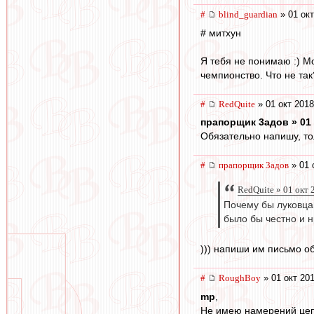
#
blind_guardian
» 01 окт
# митхун
Я тебя не понимаю :) М
чемпионство. Что не так
#
RedQuite
» 01 окт 2018
прапорщик 3адoв » 01 
Обязательно напишу, тол
#
прапорщик 3адoв
» 01 
RedQuite » 01 окт 
Почему бы луковца
было бы честно и н
))) напиши им письмо об
#
RoughBoy
» 01 окт 201
mp
,
Не имею намерений цеп