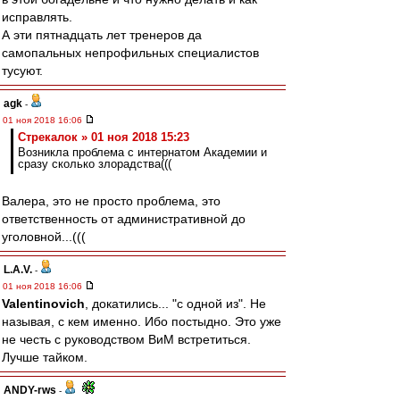
исправлять.
А эти пятнадцать лет тренеров да
самопальных непрофильных специалистов
тусуют.
agk
-
01 ноя 2018 16:06
Стрекалок » 01 ноя 2018 15:23
Возникла проблема с интернатом Академии и
сразу сколько злорадства(((
Валера, это не просто проблема, это
ответственность от административной до
уголовной...(((
L.А.V.
-
01 ноя 2018 16:06
Valentinovich
, докатились... "с одной из". Не
называя, с кем именно. Ибо постыдно. Это уже
не честь с руководством ВиМ встретиться.
Лучше тайком.
ANDY-rws
-