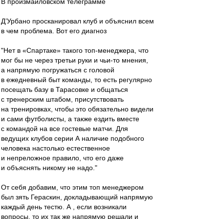
В произмайловском телеграмме
Д’Урбано просканировал клуб и объяснил всем
в чем проблема. Вот его диагноз
"Нет в «Спартаке» такого топ-менеджера, что
мог бы не через третьи руки и чьи-то мнения,
а напрямую погружаться с головой
в ежедневный быт команды, то есть регулярно
посещать базу в Тарасовке и общаться
с тренерским штабом, присутствовать
на тренировках, чтобы это обязательно видели
и сами футболисты, а также ездить вместе
с командой на все гостевые матчи. Для
ведущих клубов серии А наличие подобного
человека настолько естественное
и непреложное правило, что его даже
и объяснять никому не надо."
От себя добавим, что этим топ менеджером
был зять Гераскин, докладывающий напрямую
каждый день тестю. А , если возникали
вопросы, то их так же напрямую решали и