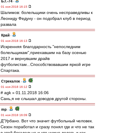
Б.Г.-74
-
01 ноя 2018 16:15
Шалимов: болельщики очень несправедливы к
Леониду Федуну - он подобрал клуб в период
развала
Край
-
01 ноя 2018 16:13
Искренняя благодарность "непоследним
болельщикам",приехавшим на базу осенью
2017 и вернувшим драйв
футболистам...Способствовавшим яркой игре
Спартака.
Стрекалок
-
01 ноя 2018 16:12
# agk » 01.11.2018 16:06
Сань,я не слышал доводов другой стороны.
mp
-
01 ноя 2018 16:09
Д"Урбано. Вот что значит футбольный человек.
Сезон поработал и сразу понял где и что не так
в этой богадельне и что нужно делать и как