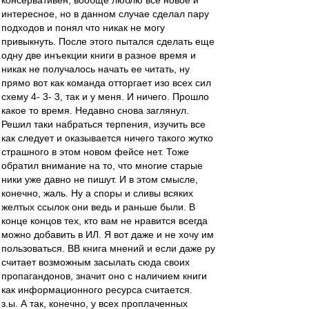
консервативен, вообще люблю все новое и
интересное, но в данном случае сделал пару
подходов и понял что никак не могу
привыкнуть. После этого пытался сделать еще
одну две инъекции книги в разное время и
никак не получалось начать ее читать, ну
прямо вот как команда отторгает изо всех сил
схему 4- 3- 3, так и у меня. И ничего. Прошло
какое то время. Недавно снова заглянул.
Решил таки набраться терпения, изучить все
как следует и оказывается ничего такого жутко
страшного в этом новом фейсе нет. Тоже
обратил внимание на то, что многие старые
ники уже давно не пишут. И в этом смысле,
конечно, жаль. Ну а споры и сливы всяких
желтых ссылок они ведь и раньше были. В
конце концов тех, кто вам не нравится всегда
можно добавить в ИЛ. Я вот даже и не хочу им
пользоваться. ВВ книга мнений и если даже ру
считает возможным засылать сюда своих
пропагандонов, значит оно с наличием книги
как информационного ресурса считается.
з.ы. А так, конечно, у всех проплаченных