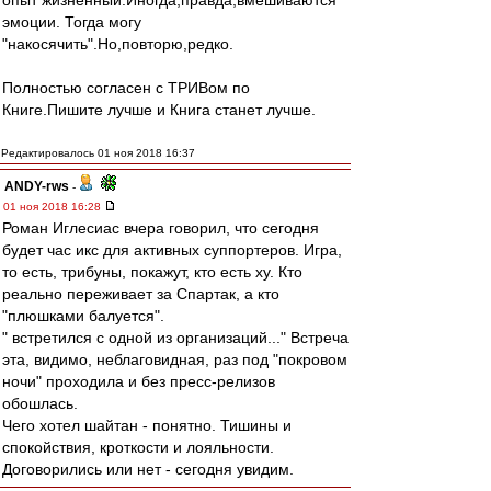
опыт жизненный.Иногда,правда,вмешиваются
эмоции. Тогда могу
"накосячить".Но,повторю,редко.
Полностью согласен с ТРИВом по
Книге.Пишите лучше и Книга станет лучше.
Редактировалось 01 ноя 2018 16:37
ANDY-rws
-
01 ноя 2018 16:28
Роман Иглесиас вчера говорил, что сегодня
будет час икс для активных суппортеров. Игра,
то есть, трибуны, покажут, кто есть ху. Кто
реально переживает за Спартак, а кто
"плюшками балуется".
" встретился с одной из организаций..." Встреча
эта, видимо, неблаговидная, раз под "покровом
ночи" проходила и без пресс-релизов
обошлась.
Чего хотел шайтан - понятно. Тишины и
спокойствия, кроткости и лояльности.
Договорились или нет - сегодня увидим.