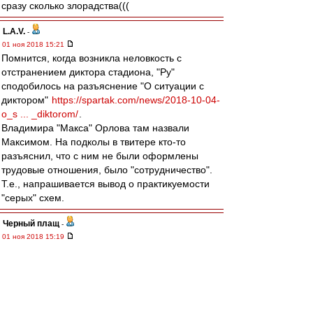
сразу сколько злорадства(((
L.А.V.
-
01 ноя 2018 15:21
Помнится, когда возникла неловкость с
отстранением диктора стадиона, "Ру"
сподобилось на разъяснение "О ситуации с
диктором"
https://spartak.com/news/2018-10-04-
o_s ... _diktorom/
.
Владимира "Макса" Орлова там назвали
Максимом. На подколы в твитере кто-то
разъяснил, что с ним не были оформлены
трудовые отношения, было "сотрудничество".
Т.е., напрашивается вывод о практикуемости
"серых" схем.
Черный плащ
-
01 ноя 2018 15:19
Чувствую, благодаря менеджменту Спартаку, у
PwC еще не один новый кейс появится)
ЗЫ: кста, в самой структуре Лукойла тоже
бывали неурядицы с конторами, которые