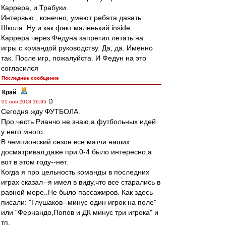
Каррера, и Трабуки.
Интервью , конечно, умеют ребята давать.
Школа. Ну и как факт маленький inside:
Каррера через Федуна запретил летать на
игры с командой руководству. Да, да. Именно
так. После игр, пожалуйста. И Федун на это
согласился
Последнее сообщение
Край
-
01 ноя 2018 16:35
Сегодня жду ФУТБОЛА.
Про честь Рианчо не знаю,а футбольных идей
у него много.
В чемпионский сезон все матчи наших
досматривал,даже при 0-4 было интересно,а
вот в этом году--нет.
Когда я про цельность команды в последних
играх сказал--я имел в виду,что все старались в
равной мере..Не было пассажиров. Как здесь
писали: "Глушаков--минус один игрок на поле"
или "Фернандо,Попов и ДК минус три игрока" и
тп.