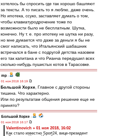
хотелось бы спросить где так хорошо башляют
за тексты. А то писать то я люблю, даже очень.
Но ипотека, ссуко, заставляет думать о том,
чтобы клавиатуродрочение тоже по
возможности было не бесплатным. Шутка,
конечно. Ну т. е. про ипотеку не шутка ни разу,
но мне думается что даже за деньги я бы не
смог написать, что Итальянский шабашник
встречался в бане с подругой детства назовем
его так капитана и что Рианча передушил всех
сколько-нибудь пушистых котов в Тарасовке.
mp
-
01 ноя 2018 16:19
Большой Хорхе
, Главное с другой стороны
тишина. Что характерно.
Или по результатам общения решение еще не
принято?
Большой Хорхе
-
01 ноя 2018 16:17
Valentinovich » 01 ноя 2018, 16:02
Как стало известно Sport24, вице-президент