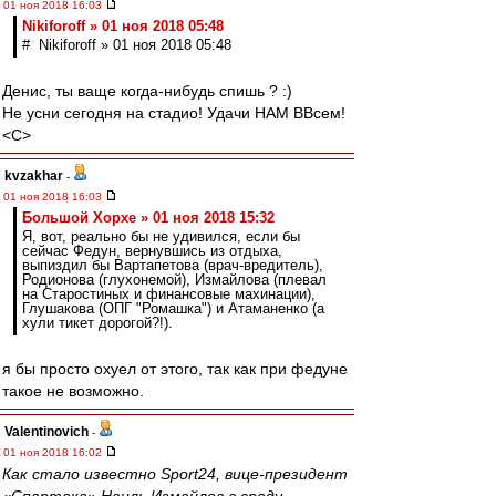
01 ноя 2018 16:03
Nikiforoff » 01 ноя 2018 05:48
# Nikiforoff » 01 ноя 2018 05:48
Денис, ты ваще когда-нибудь спишь ? :)
Не усни сегодня на стадио! Удачи НАМ ВВсем!
<C>
kvzakhar
-
01 ноя 2018 16:03
Большой Хорхе » 01 ноя 2018 15:32
Я, вот, реально бы не удивился, если бы
сейчас Федун, вернувшись из отдыха,
выпиздил бы Вартапетова (врач-вредитель),
Родионова (глухонемой), Измайлова (плевал
на Старостиных и финансовые махинации),
Глушакова (ОПГ "Ромашка") и Атаманенко (а
хули тикет дорогой?!).
я бы просто охуел от этого, так как при федуне
такое не возможно.
Valentinovich
-
01 ноя 2018 16:02
Как стало известно Sport24, вице-президент