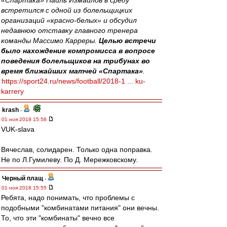
«Спартака» Наиль Измайлов в среду
встретился с одной из болельщицких
организаций «красно-белых» и обсудил
недавнюю отставку главного тренера
команды Массимо Карреры.
Целью встречи
было нахождение компромисса в вопросе
поведения болельщиков на трибунах во
время ближайших матчей «Спартака»
.
https://sport24.ru/news/football/2018-1 ... ku-
karrery
krash
-
01 ноя 2018 15:58
VUK-slava
Вячеслав, солидарен. Только одна поправка.
Не по Л.Гумилеву. По Д. Мережковскому.
Черный плащ
-
01 ноя 2018 15:55
Ребята, надо понимать, что проблемы с
подобными "комбинатами питания" они вечны.
То, что эти "комбинаты" вечно все