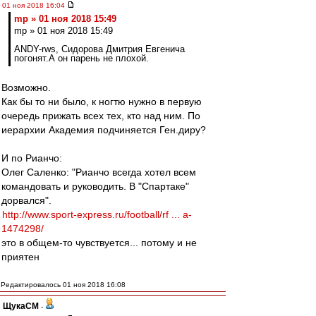
01 ноя 2018 16:04
mp » 01 ноя 2018 15:49
mp » 01 ноя 2018 15:49
ANDY-rws, Сидорова Дмитрия Евгенича
погонят.А он парень не плохой.
Возможно.
Как бы то ни было, к ногтю нужно в первую
очередь прижать всех тех, кто над ним. По
иерархии Академия подчиняется Ген.диру?
И по Рианчо:
Олег Саленко: "Рианчо всегда хотел всем
командовать и руководить. В "Спартаке"
дорвался".
http://www.sport-express.ru/football/rf ... a-
1474298/
это в общем-то чувствуется... потому и не
приятен
Редактировалось 01 ноя 2018 16:08
ЩукаСМ
-