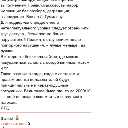
выполнением Правил,массовость- набор
желающих без разбора, деградация,
вырождение. Все по Л. Гумилеву.
Для поддержки определенного
интеллектуального уровня следует ограничить
круг доступа , безжалостно банить
нарушителей Правил, с отлучением после
повторного нарушения. « лучше меньше , да
лучше».
В интернете без числа сайтов, где можно
покуражиться всласть с оскорблениями, матом
и т.п.
Такое возможно тогда, когда с ластиком и
правом оценки пользователей будут
принципиальные и неравнодушные
сотрудники. Ведь такое было где- то до 2009/10
г.г.. ещё не поздно вспомнить и вернуться к
истокам.
ЯТД.
Stemid
-
01 ноя 2018 15:38