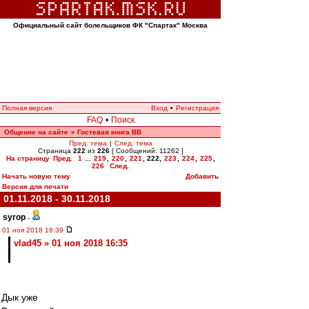
Официальный сайт болельщиков ФК "Спартак" Москва
Полная версия
Вход
•
Регистрация
FAQ
•
Поиск
Общение на сайте
Гостевая книга ВВ
»
Пред. тема
|
След. тема
Страница
222
из
226
[ Сообщений: 11262 ]
На страницу
Пред.
1
...
219
,
220
,
221
,
222
,
223
,
224
,
225
,
226
След.
Начать новую тему
Добавить
Версия для печати
01.11.2018 - 30.11.2018
syrop
-
01 ноя 2018 16:39
vlad45 » 01 ноя 2018 16:35
Дык уже