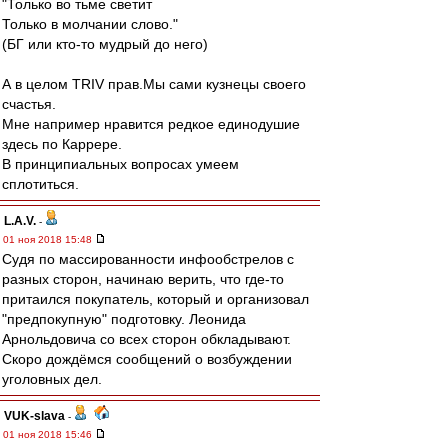
"Только во тьме светит
Только в молчании слово."
(БГ или кто-то мудрый до него)
А в целом TRIV прав.Мы сами кузнецы своего
счастья.
Мне например нравится редкое единодушие
здесь по Каррере.
В принципиальных вопросах умеем
сплотиться.
L.А.V.
-
01 ноя 2018 15:48
Судя по массированности инфообстрелов с
разных сторон, начинаю верить, что где-то
притаился покупатель, который и организовал
"предпокупную" подготовку. Леонида
Арнольдовича со всех сторон обкладывают.
Скоро дождёмся сообщений о возбуждении
уголовных дел.
VUK-slava
-
01 ноя 2018 15:46