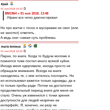
Край
-
01 ноя 2018 16:23
BM1964 » 01 ноя 2018, 13:48
..Убрано все четко диагностировал
Но про матчи с тосно и мусорками не смог (или
не захотел) ответить..
А ведь они--самая суть проблемы.
mario lemieux
-
01 ноя 2018 16:20
Парни, по книге. Когда то будучи моложе я
помнится тоже постил много всякой хуйни.
Иногда меня одергивали, иногда просто не
обращали внимания. Всегда на книге
находились те, с кем хотелось поспорить. Но
ил использовал кажется только однажды, да и
то только пробы ради. Потом на достаточно
продолжительный период книги для меня не
стало. Очень уж изменился с точки зрения
доступности для людей незрячих ее
интерфейс. Я, конечно, ни разу не