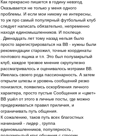
Как прекрасно пишется в годину невзгод.
Оказывается не только у меня одного
проблемы. И если мои никому не интересны,
то уж про самый популярный футбольный клуб
следует написать обязательно, непременно
находя единомышленников. И похлеще.
. Двенадцать лет тому назад нельзя было
просто зарегистрироваться на ВВ - нужны были
рекомендации старожил, точные координаты
почтового ящика и т.п. Это был полузакрытый
клуб, каждое трезвое мнение скрупулезно
рассматривалось и оценивалось мэтрами ВВ.
Имелась своего рода пассионарность. А затем
открыли шлюзы и уровень сообщений резко
понизился, появились оскорбления личного
характера, просто пустые Сообщения и «цвет»
ВВ ушёл от этого в личные посты, где можно
придерживаться правил приличия, и
ограничивать путь общения.
К сожалению, таков путь всех благостных
начинаний - лидер , группа
единомышленников, популярность ,
полузакрытый круг общения с строгим