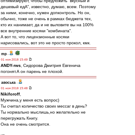
оптимизируют, чтобы предложить "вкусный и
дешевый едА", известно, думаю, всем. Поэтому
за ними, конечно, нужен допконтроль. Но он,
обычно, тоже не очень в рамках бюджета тех,
кто их нанимает, да и не выловите вы на 100%
все внутренние косяки "комбината".
А вот то, что лицензионные косяки
нарисовались, вот это не просто прокол, кмк.
mp
-
01 ноя 2018 15:49
ANDY-rws
, Сидорова Дмитрия Евгенича
погонят.А он парень не плохой.
авоська
-
01 ноя 2018 15:48
Nikiforoff
,
Мужчина,у меня есть вопрос)
Ты считал количество своих мессаг в день?
Ты нормально мыслишь,но желательно не
перегружать Книгу.
Она не очень смотрится.