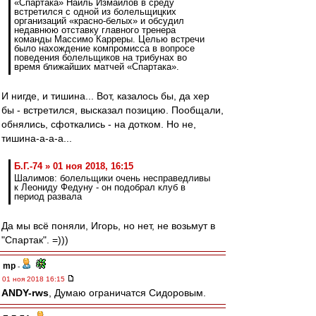
«Спартака» Наиль Измайлов в среду
встретился с одной из болельщицких
организаций «красно-белых» и обсудил
недавнюю отставку главного тренера
команды Массимо Карреры. Целью встречи
было нахождение компромисса в вопросе
поведения болельщиков на трибунах во
время ближайших матчей «Спартака».
И нигде, и тишина... Вот, казалось бы, да хер
бы - встретился, высказал позицию. Пообщали,
обнялись, сфоткались - на дотком. Но не,
тишина-а-а-а...
Б.Г.-74 » 01 ноя 2018, 16:15
Шалимов: болельщики очень несправедливы
к Леониду Федуну - он подобрал клуб в
период развала
Да мы всё поняли, Игорь, но нет, не возьмут в
"Спартак". =)))
mp
-
01 ноя 2018 16:15
ANDY-rws
, Думаю ограничатся Сидоровым.