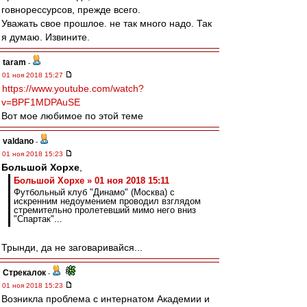
говнорессурсов, прежде всего.
Уважать свое прошлое. не так много надо. Так
я думаю. Извините.
taram
-
01 ноя 2018 15:27
https://www.youtube.com/watch?
v=BPF1MDPAuSE
Вот мое любимое по этой теме
valdano
-
01 ноя 2018 15:23
Большой Хорхе
,
Большой Хорхе » 01 ноя 2018 15:11
Футбольный клуб "Динамо" (Москва) с
искренним недоумением проводил взглядом
стремительно пролетевший мимо него вниз
"Спартак"...
Трынди, да не заговаривайся...
Стрекалок
-
01 ноя 2018 15:23
Возникла проблема с интернатом Академии и