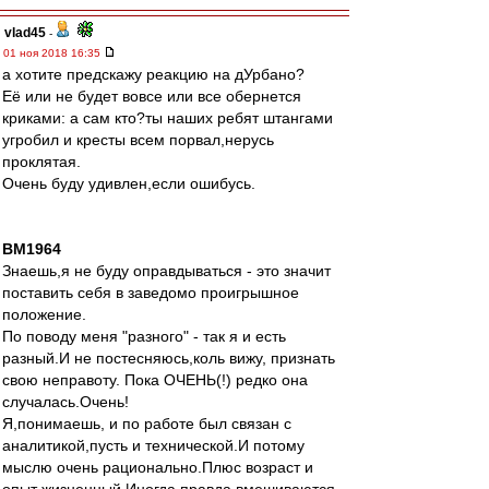
vlad45
-
01 ноя 2018 16:35
а хотите предскажу реакцию на дУрбано?
Её или не будет вовсе или все обернется
криками: а сам кто?ты наших ребят штангами
угробил и кресты всем порвал,нерусь
проклятая.
Очень буду удивлен,если ошибусь.
BM1964
Знаешь,я не буду оправдываться - это значит
поставить себя в заведомо проигрышное
положение.
По поводу меня "разного" - так я и есть
разный.И не постесняюсь,коль вижу, признать
свою неправоту. Пока ОЧЕНЬ(!) редко она
случалась.Очень!
Я,понимаешь, и по работе был связан с
аналитикой,пусть и технической.И потому
мыслю очень рационально.Плюс возраст и