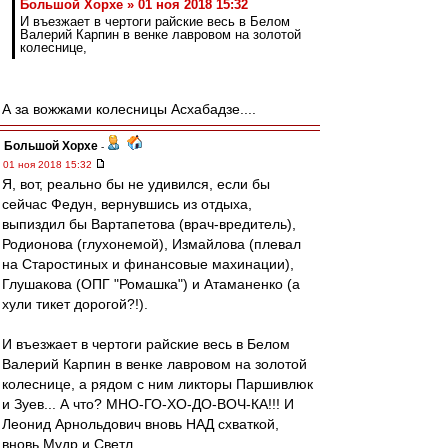
Большой Хорхе » 01 ноя 2018 15:32
И въезжает в чертоги райские весь в Белом
Валерий Карпин в венке лавровом на золотой
колеснице,
А за вожжами колесницы Асхабадзе....
Большой Хорхе
-
01 ноя 2018 15:32
Я, вот, реально бы не удивился, если бы
сейчас Федун, вернувшись из отдыха,
выпиздил бы Вартапетова (врач-вредитель),
Родионова (глухонемой), Измайлова (плевал
на Старостиных и финансовые махинации),
Глушакова (ОПГ "Ромашка") и Атаманенко (а
хули тикет дорогой?!).
И въезжает в чертоги райские весь в Белом
Валерий Карпин в венке лавровом на золотой
колеснице, а рядом с ним ликторы Паршивлюк
и Зуев... А что? МНО-ГО-ХО-ДО-ВОЧ-КА!!! И
Леонид Арнольдович вновь НАД схваткой,
вновь Мудр и Светл...