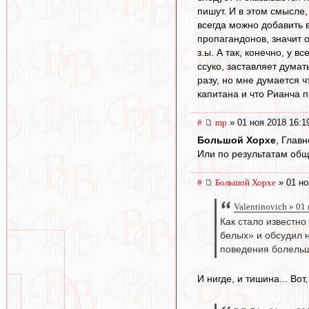
пишут. И в этом смысле,
всегда можно добавить 
пропагандонов, значит 
з.ы. А так, конечно, у 
ссуко, заставляет думат
разу, но мне думается ч
капитана и что Рианча 
#
mp
» 01 ноя 2018 16:1
Большой Хорхе
, Глав
Или по результатам об
#
Большой Хорхе
» 01 но
Valentinovich » 01
Как стало известно
белых» и обсудил 
поведения болельщ
И нигде, и тишина... Во