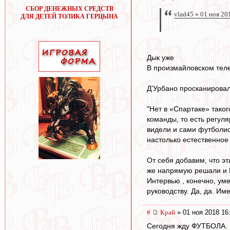
СБОР ДЕНЕЖНЫХ СРЕДСТВ
vlad45 » 01 ноя 20
ДЛЯ ДЕТЕЙ ТОЛИКА ГЕРЦЫНА
Дык уже
В произмайловском тел
Д’Урбано просканировал
"Нет в «Спартаке» таког
команды, то есть регул
видели и сами футболис
настолько естественное
От себя добавим, что э
же напрямую решали и К
Интервью , конечно, уме
руководству. Да, да. Им
#
Край
» 01 ноя 2018 16
Сегодня жду ФУТБОЛА.