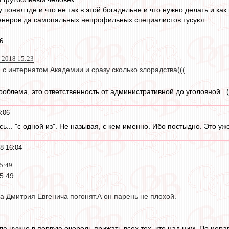
 понял где и что не так в этой богадельне и что нужно делать и как
ренеров да самопальных непрофильных специалистов тусуют.
6
 2018 15:23
с интернатом Академии и сразу сколько злорадства(((
роблема, это ответственность от административной до уголовной...(
:06
сь... "с одной из". Не называя, с кем именно. Ибо постыдно. Это у
8 16:04
5:49
5:49
а Дмитрия Евгенича погонят.А он парень не плохой.
гтю нужно в первую очередь прижать всех тех, кто над ним. По ие