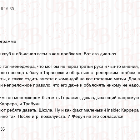
18 16:35
еграмме
 клуб и объяснил всем в чем проблема. Вот его диагноз
о топ-менеджера, что мог бы не через третьи руки и чьи-то мнени
ярно посещать базу в Тарасовке и общаться с тренерским штабом, п
ты, а также ездить вместе с командой на все гостевые матчи. Для
 и непреложное правило, что его даже и объяснять никому не надо.
тим топ менеджером был зять Гераскин, докладывающий напрямую ка
аррера, и Трабуки.
ют ребята давать. Школа. Ну и как факт маленький inside: Каррера
енно так. После игр, пожалуйста. И Федун на это согласился
:35