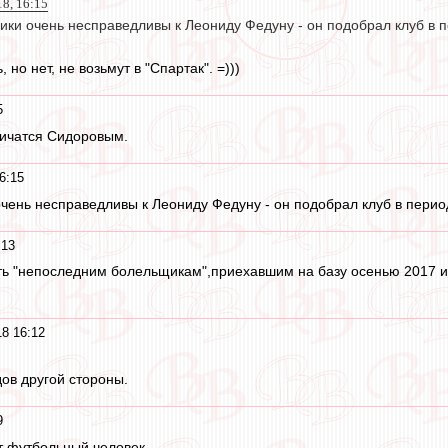
18, 16:15
ки очень несправедливы к Леониду Федуну - он подобрал клуб в 
 но нет, не возьмут в "Спартак". =)))
5
ничатся Сидоровым.
6:15
ень несправедливы к Леониду Федуну - он подобрал клуб в перио
:13
ть "непоследним болельщикам",приехавшим на базу осенью 2017 
18 16:12
ов другой стороны.
9
ит футбольный человек.