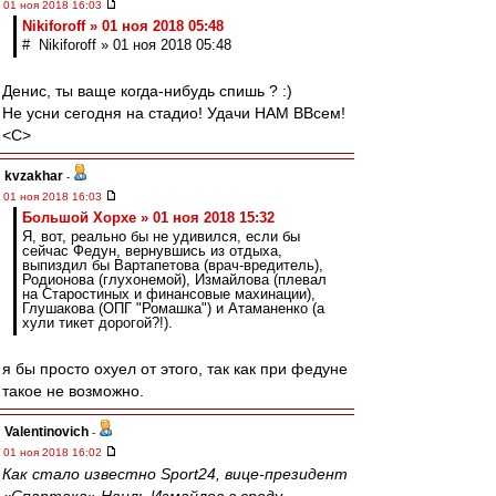
01 ноя 2018 16:03
Nikiforoff » 01 ноя 2018 05:48
# Nikiforoff » 01 ноя 2018 05:48
Денис, ты ваще когда-нибудь спишь ? :)
Не усни сегодня на стадио! Удачи НАМ ВВсем!
<C>
kvzakhar
-
01 ноя 2018 16:03
Большой Хорхе » 01 ноя 2018 15:32
Я, вот, реально бы не удивился, если бы
сейчас Федун, вернувшись из отдыха,
выпиздил бы Вартапетова (врач-вредитель),
Родионова (глухонемой), Измайлова (плевал
на Старостиных и финансовые махинации),
Глушакова (ОПГ "Ромашка") и Атаманенко (а
хули тикет дорогой?!).
я бы просто охуел от этого, так как при федуне
такое не возможно.
Valentinovich
-
01 ноя 2018 16:02
Как стало известно Sport24, вице-президент