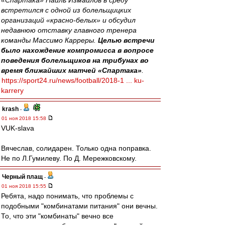
«Спартака» Наиль Измайлов в среду
встретился с одной из болельщицких
организаций «красно-белых» и обсудил
недавнюю отставку главного тренера
команды Массимо Карреры.
Целью встречи
было нахождение компромисса в вопросе
поведения болельщиков на трибунах во
время ближайших матчей «Спартака»
.
https://sport24.ru/news/football/2018-1 ... ku-
karrery
krash
-
01 ноя 2018 15:58
VUK-slava
Вячеслав, солидарен. Только одна поправка.
Не по Л.Гумилеву. По Д. Мережковскому.
Черный плащ
-
01 ноя 2018 15:55
Ребята, надо понимать, что проблемы с
подобными "комбинатами питания" они вечны.
То, что эти "комбинаты" вечно все