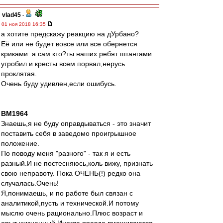
vlad45
-
01 ноя 2018 16:35
а хотите предскажу реакцию на дУрбано?
Её или не будет вовсе или все обернется
криками: а сам кто?ты наших ребят штангами
угробил и кресты всем порвал,нерусь
проклятая.
Очень буду удивлен,если ошибусь.
BM1964
Знаешь,я не буду оправдываться - это значит
поставить себя в заведомо проигрышное
положение.
По поводу меня "разного" - так я и есть
разный.И не постесняюсь,коль вижу, признать
свою неправоту. Пока ОЧЕНЬ(!) редко она
случалась.Очень!
Я,понимаешь, и по работе был связан с
аналитикой,пусть и технической.И потому
мыслю очень рационально.Плюс возраст и