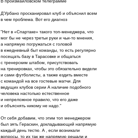
В произмайловском телеграмме
Д’Урбано просканировал клуб и объяснил всем
в чем проблема. Вот его диагноз
"Нет в «Спартаке» такого топ-менеджера, что
мог бы не через третьи руки и чьи-то мнения,
а напрямую погружаться с головой
в ежедневный быт команды, то есть регулярно
посещать базу в Тарасовке и общаться
с тренерским штабом, присутствовать
на тренировках, чтобы это обязательно видели
и сами футболисты, а также ездить вместе
с командой на все гостевые матчи. Для
ведущих клубов серии А наличие подобного
человека настолько естественное
и непреложное правило, что его даже
и объяснять никому не надо."
От себя добавим, что этим топ менеджером
был зять Гераскин, докладывающий напрямую
каждый день тестю. А , если возникали
вопросы, то их так же напрямую решали и