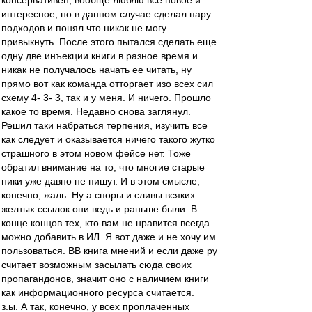
консервативен, вообще люблю все новое и
интересное, но в данном случае сделал пару
подходов и понял что никак не могу
привыкнуть. После этого пытался сделать еще
одну две инъекции книги в разное время и
никак не получалось начать ее читать, ну
прямо вот как команда отторгает изо всех сил
схему 4- 3- 3, так и у меня. И ничего. Прошло
какое то время. Недавно снова заглянул.
Решил таки набраться терпения, изучить все
как следует и оказывается ничего такого жутко
страшного в этом новом фейсе нет. Тоже
обратил внимание на то, что многие старые
ники уже давно не пишут. И в этом смысле,
конечно, жаль. Ну а споры и сливы всяких
желтых ссылок они ведь и раньше были. В
конце концов тех, кто вам не нравится всегда
можно добавить в ИЛ. Я вот даже и не хочу им
пользоваться. ВВ книга мнений и если даже ру
считает возможным засылать сюда своих
пропагандонов, значит оно с наличием книги
как информационного ресурса считается.
з.ы. А так, конечно, у всех проплаченных