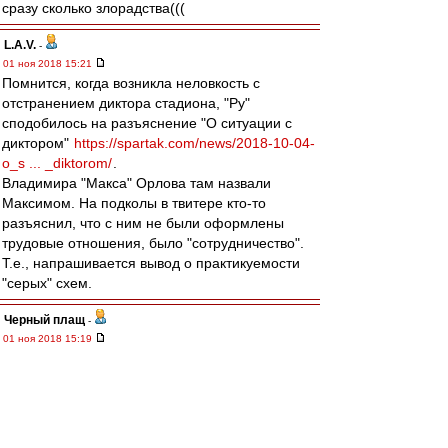
сразу сколько злорадства(((
L.А.V.
-
01 ноя 2018 15:21
Помнится, когда возникла неловкость с
отстранением диктора стадиона, "Ру"
сподобилось на разъяснение "О ситуации с
диктором"
https://spartak.com/news/2018-10-04-
o_s ... _diktorom/
.
Владимира "Макса" Орлова там назвали
Максимом. На подколы в твитере кто-то
разъяснил, что с ним не были оформлены
трудовые отношения, было "сотрудничество".
Т.е., напрашивается вывод о практикуемости
"серых" схем.
Черный плащ
-
01 ноя 2018 15:19
Чувствую, благодаря менеджменту Спартаку, у
PwC еще не один новый кейс появится)
ЗЫ: кста, в самой структуре Лукойла тоже
бывали неурядицы с конторами, которые