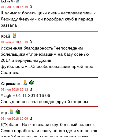
Б.Г.-74
-
01 ноя 2018 16:15
Шалимов: болельщики очень несправедливы к
Леониду Федуну - он подобрал клуб в период
развала
Край
-
01 ноя 2018 16:13
Искренняя благодарность "непоследним
болельщикам",приехавшим на базу осенью
2017 и вернувшим драйв
футболистам...Способствовавшим яркой игре
Спартака.
Стрекалок
-
01 ноя 2018 16:12
# agk » 01.11.2018 16:06
Сань,я не слышал доводов другой стороны.
mp
-
01 ноя 2018 16:09
Д"Урбано. Вот что значит футбольный человек.
Сезон поработал и сразу понял где и что не так
в этой богадельне и что нужно делать и как