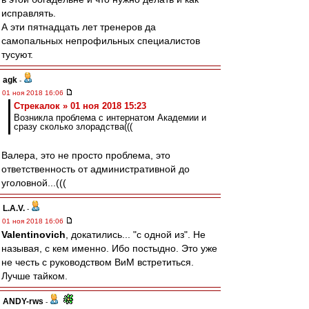
исправлять.
А эти пятнадцать лет тренеров да
самопальных непрофильных специалистов
тусуют.
agk
-
01 ноя 2018 16:06
Стрекалок » 01 ноя 2018 15:23
Возникла проблема с интернатом Академии и
сразу сколько злорадства(((
Валера, это не просто проблема, это
ответственность от административной до
уголовной...(((
L.А.V.
-
01 ноя 2018 16:06
Valentinovich
, докатились... "с одной из". Не
называя, с кем именно. Ибо постыдно. Это уже
не честь с руководством ВиМ встретиться.
Лучше тайком.
ANDY-rws
-