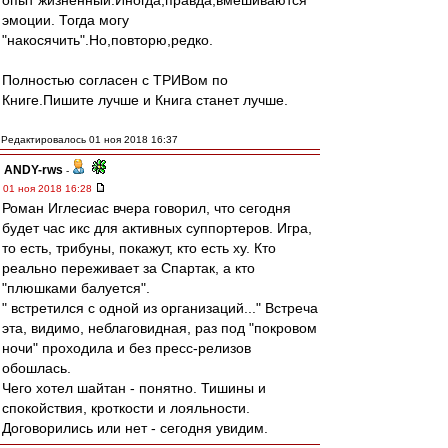
опыт жизненный.Иногда,правда,вмешиваются
эмоции. Тогда могу
"накосячить".Но,повторю,редко.
Полностью согласен с ТРИВом по
Книге.Пишите лучше и Книга станет лучше.
Редактировалось 01 ноя 2018 16:37
ANDY-rws
-
01 ноя 2018 16:28
Роман Иглесиас вчера говорил, что сегодня
будет час икс для активных суппортеров. Игра,
то есть, трибуны, покажут, кто есть ху. Кто
реально переживает за Спартак, а кто
"плюшками балуется".
" встретился с одной из организаций..." Встреча
эта, видимо, неблаговидная, раз под "покровом
ночи" проходила и без пресс-релизов
обошлась.
Чего хотел шайтан - понятно. Тишины и
спокойствия, кроткости и лояльности.
Договорились или нет - сегодня увидим.