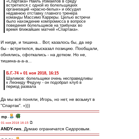
«Спартака» Наиль Измайлов в среду
встретился с одной из болельщицких
организаций «красно-белых» и обсудил
недавнюю отставку главного тренера
команды Массимо Карреры. Целью встречи
было нахождение компромисса в вопросе
поведения болельщиков на трибунах во
время ближайших матчей «Спартака».
И нигде, и тишина... Вот, казалось бы, да хер
бы - встретился, высказал позицию. Пообщали,
обнялись, сфоткались - на дотком. Но не,
тишина-а-а-а...
Б.Г.-74 » 01 ноя 2018, 16:15
Шалимов: болельщики очень несправедливы
к Леониду Федуну - он подобрал клуб в
период развала
Да мы всё поняли, Игорь, но нет, не возьмут в
"Спартак". =)))
mp
-
01 ноя 2018 16:15
ANDY-rws
, Думаю ограничатся Сидоровым.