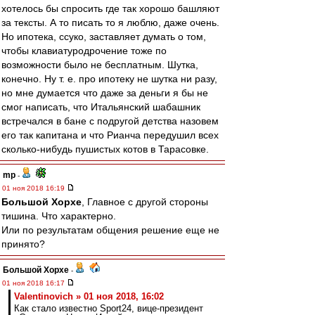
хотелось бы спросить где так хорошо башляют
за тексты. А то писать то я люблю, даже очень.
Но ипотека, ссуко, заставляет думать о том,
чтобы клавиатуродрочение тоже по
возможности было не бесплатным. Шутка,
конечно. Ну т. е. про ипотеку не шутка ни разу,
но мне думается что даже за деньги я бы не
смог написать, что Итальянский шабашник
встречался в бане с подругой детства назовем
его так капитана и что Рианча передушил всех
сколько-нибудь пушистых котов в Тарасовке.
mp
-
01 ноя 2018 16:19
Большой Хорхе
, Главное с другой стороны
тишина. Что характерно.
Или по результатам общения решение еще не
принято?
Большой Хорхе
-
01 ноя 2018 16:17
Valentinovich » 01 ноя 2018, 16:02
Как стало известно Sport24, вице-президент