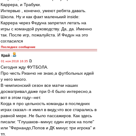
Каррера, и Трабуки.
Интервью , конечно, умеют ребята давать.
Школа. Ну и как факт маленький inside:
Каррера через Федуна запретил летать на
игры с командой руководству. Да, да. Именно
так. После игр, пожалуйста. И Федун на это
согласился
Последнее сообщение
Край
-
01 ноя 2018 16:35
Сегодня жду ФУТБОЛА.
Про честь Рианчо не знаю,а футбольных идей
у него много.
В чемпионский сезон все матчи наших
досматривал,даже при 0-4 было интересно,а
вот в этом году--нет.
Когда я про цельность команды в последних
играх сказал--я имел в виду,что все старались в
равной мере..Не было пассажиров. Как здесь
писали: "Глушаков--минус один игрок на поле"
или "Фернандо,Попов и ДК минус три игрока" и
тп.