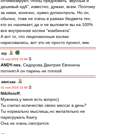
оптимизируют, чтобы предложить "вкусный и
дешевый едА", известно, думаю, всем. Поэтому
за ними, конечно, нужен допконтроль. Но он,
обычно, тоже не очень в рамках бюджета тех,
кто их нанимает, да и не выловите вы на 100%
все внутренние косяки "комбината".
А вот то, что лицензионные косяки
нарисовались, вот это не просто прокол, кмк.
mp
-
01 ноя 2018 15:49
ANDY-rws
, Сидорова Дмитрия Евгенича
погонят.А он парень не плохой.
авоська
-
01 ноя 2018 15:48
Nikiforoff
,
Мужчина,у меня есть вопрос)
Ты считал количество своих мессаг в день?
Ты нормально мыслишь,но желательно не
перегружать Книгу.
Она не очень смотрится.