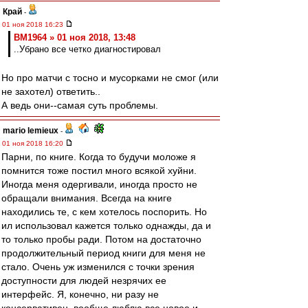
Край
-
01 ноя 2018 16:23
BM1964 » 01 ноя 2018, 13:48
..Убрано все четко диагностировал
Но про матчи с тосно и мусорками не смог (или
не захотел) ответить..
А ведь они--самая суть проблемы.
mario lemieux
-
01 ноя 2018 16:20
Парни, по книге. Когда то будучи моложе я
помнится тоже постил много всякой хуйни.
Иногда меня одергивали, иногда просто не
обращали внимания. Всегда на книге
находились те, с кем хотелось поспорить. Но
ил использовал кажется только однажды, да и
то только пробы ради. Потом на достаточно
продолжительный период книги для меня не
стало. Очень уж изменился с точки зрения
доступности для людей незрячих ее
интерфейс. Я, конечно, ни разу не