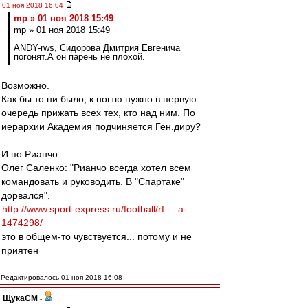
01 ноя 2018 16:04
mp » 01 ноя 2018 15:49
mp » 01 ноя 2018 15:49
ANDY-rws, Сидорова Дмитрия Евгенича
погонят.А он парень не плохой.
Возможно.
Как бы то ни было, к ногтю нужно в первую
очередь прижать всех тех, кто над ним. По
иерархии Академия подчиняется Ген.диру?
И по Рианчо:
Олег Саленко: "Рианчо всегда хотел всем
командовать и руководить. В "Спартаке"
дорвался".
http://www.sport-express.ru/football/rf ... a-
1474298/
это в общем-то чувствуется... потому и не
приятен
Редактировалось 01 ноя 2018 16:08
ЩукаСМ
-