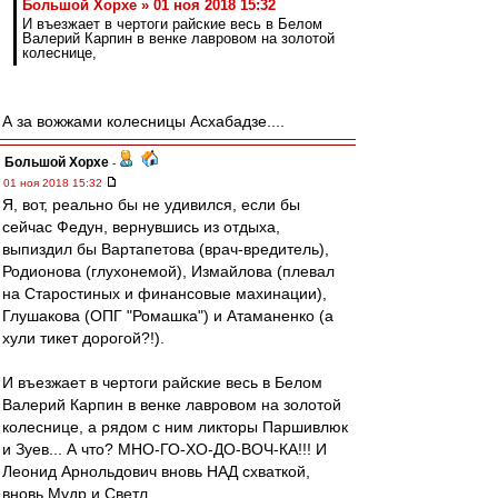
Большой Хорхе » 01 ноя 2018 15:32
И въезжает в чертоги райские весь в Белом
Валерий Карпин в венке лавровом на золотой
колеснице,
А за вожжами колесницы Асхабадзе....
Большой Хорхе
-
01 ноя 2018 15:32
Я, вот, реально бы не удивился, если бы
сейчас Федун, вернувшись из отдыха,
выпиздил бы Вартапетова (врач-вредитель),
Родионова (глухонемой), Измайлова (плевал
на Старостиных и финансовые махинации),
Глушакова (ОПГ "Ромашка") и Атаманенко (а
хули тикет дорогой?!).
И въезжает в чертоги райские весь в Белом
Валерий Карпин в венке лавровом на золотой
колеснице, а рядом с ним ликторы Паршивлюк
и Зуев... А что? МНО-ГО-ХО-ДО-ВОЧ-КА!!! И
Леонид Арнольдович вновь НАД схваткой,
вновь Мудр и Светл...