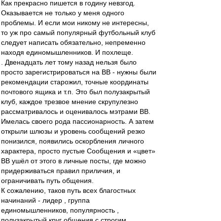
Как прекрасно пишется в годину невзгод.
Оказывается не только у меня одного
проблемы. И если мои никому не интересны,
то уж про самый популярный футбольный клуб
следует написать обязательно, непременно
находя единомышленников. И похлеще.
. Двенадцать лет тому назад нельзя было
просто зарегистрироваться на ВВ - нужны были
рекомендации старожил, точные координаты
почтового ящика и т.п. Это был полузакрытый
клуб, каждое трезвое мнение скрупулезно
рассматривалось и оценивалось мэтрами ВВ.
Имелась своего рода пассионарность. А затем
открыли шлюзы и уровень сообщений резко
понизился, появились оскорбления личного
характера, просто пустые Сообщения и «цвет»
ВВ ушёл от этого в личные посты, где можно
придерживаться правил приличия, и
ограничивать путь общения.
К сожалению, таков путь всех благостных
начинаний - лидер , группа
единомышленников, популярность ,
полузакрытый круг общения с строгим