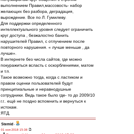
выполнением Правил,массовость- набор
желающих без разбора, деградация,
вырождение. Все по Л. Гумилеву.
Для поддержки определенного
интеллектуального уровня следует ограничить
круг доступа , безжалостно банить
нарушителей Правил, с отлучением после
повторного нарушения. « лучше меньше , да
лучше».
В интернете без числа сайтов, где можно
покуражиться всласть с оскорблениями, матом
и т.п.
Такое возможно тогда, когда с ластиком и
правом оценки пользователей будут
принципиальные и неравнодушные
сотрудники. Ведь такое было где- то до 2009/10
г.г.. ещё не поздно вспомнить и вернуться к
истокам.
ЯТД.
Stemid
-
01 ноя 2018 15:38