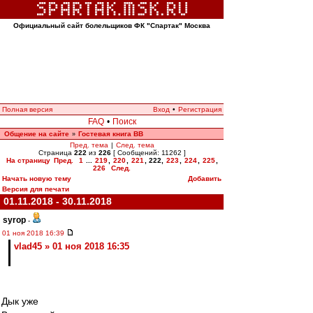
Официальный сайт болельщиков ФК "Спартак" Москва
Полная версия
Вход
•
Регистрация
FAQ
•
Поиск
Общение на сайте
Гостевая книга ВВ
»
Пред. тема
|
След. тема
Страница
222
из
226
[ Сообщений: 11262 ]
На страницу
Пред.
1
...
219
,
220
,
221
,
222
,
223
,
224
,
225
,
226
След.
Начать новую тему
Добавить
Версия для печати
01.11.2018 - 30.11.2018
syrop
-
01 ноя 2018 16:39
vlad45 » 01 ноя 2018 16:35
Дык уже