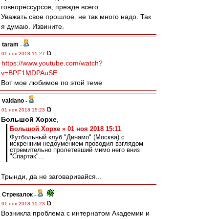
говнорессурсов, прежде всего.
Уважать свое прошлое. не так много надо. Так
я думаю. Извините.
taram
-
01 ноя 2018 15:27
https://www.youtube.com/watch?
v=BPF1MDPAuSE
Вот мое любимое по этой теме
valdano
-
01 ноя 2018 15:23
Большой Хорхе
,
Большой Хорхе » 01 ноя 2018 15:11
Футбольный клуб "Динамо" (Москва) с
искренним недоумением проводил взглядом
стремительно пролетевший мимо него вниз
"Спартак"...
Трынди, да не заговаривайся...
Стрекалок
-
01 ноя 2018 15:23
Возникла проблема с интернатом Академии и