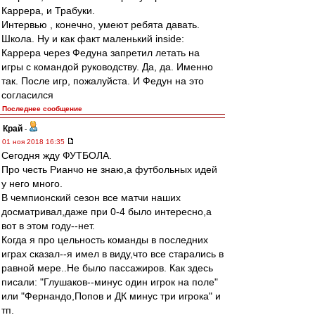
Каррера, и Трабуки.
Интервью , конечно, умеют ребята давать.
Школа. Ну и как факт маленький inside:
Каррера через Федуна запретил летать на
игры с командой руководству. Да, да. Именно
так. После игр, пожалуйста. И Федун на это
согласился
Последнее сообщение
Край
-
01 ноя 2018 16:35
Сегодня жду ФУТБОЛА.
Про честь Рианчо не знаю,а футбольных идей
у него много.
В чемпионский сезон все матчи наших
досматривал,даже при 0-4 было интересно,а
вот в этом году--нет.
Когда я про цельность команды в последних
играх сказал--я имел в виду,что все старались в
равной мере..Не было пассажиров. Как здесь
писали: "Глушаков--минус один игрок на поле"
или "Фернандо,Попов и ДК минус три игрока" и
тп.