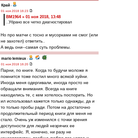
Край
-
01 ноя 2018 16:23
BM1964 » 01 ноя 2018, 13:48
..Убрано все четко диагностировал
Но про матчи с тосно и мусорками не смог (или
не захотел) ответить..
А ведь они--самая суть проблемы.
mario lemieux
-
01 ноя 2018 16:20
Парни, по книге. Когда то будучи моложе я
помнится тоже постил много всякой хуйни.
Иногда меня одергивали, иногда просто не
обращали внимания. Всегда на книге
находились те, с кем хотелось поспорить. Но
ил использовал кажется только однажды, да и
то только пробы ради. Потом на достаточно
продолжительный период книги для меня не
стало. Очень уж изменился с точки зрения
доступности для людей незрячих ее
интерфейс. Я, конечно, ни разу не