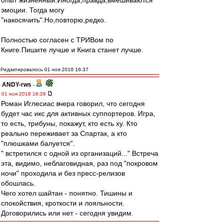
опыт жизненный.Иногда,правда,вмешиваются
эмоции. Тогда могу
"накосячить".Но,повторю,редко.
Полностью согласен с ТРИВом по
Книге.Пишите лучше и Книга станет лучше.
Редактировалось 01 ноя 2018 16:37
ANDY-rws
-
01 ноя 2018 16:28
Роман Иглесиас вчера говорил, что сегодня
будет час икс для активных суппортеров. Игра,
то есть, трибуны, покажут, кто есть ху. Кто
реально переживает за Спартак, а кто
"плюшками балуется".
" встретился с одной из организаций..." Встреча
эта, видимо, неблаговидная, раз под "покровом
ночи" проходила и без пресс-релизов
обошлась.
Чего хотел шайтан - понятно. Тишины и
спокойствия, кроткости и лояльности.
Договорились или нет - сегодня увидим.