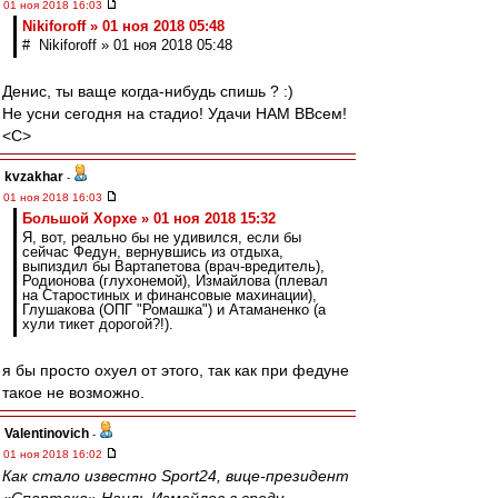
01 ноя 2018 16:03
Nikiforoff » 01 ноя 2018 05:48
# Nikiforoff » 01 ноя 2018 05:48
Денис, ты ваще когда-нибудь спишь ? :)
Не усни сегодня на стадио! Удачи НАМ ВВсем!
<C>
kvzakhar
-
01 ноя 2018 16:03
Большой Хорхе » 01 ноя 2018 15:32
Я, вот, реально бы не удивился, если бы
сейчас Федун, вернувшись из отдыха,
выпиздил бы Вартапетова (врач-вредитель),
Родионова (глухонемой), Измайлова (плевал
на Старостиных и финансовые махинации),
Глушакова (ОПГ "Ромашка") и Атаманенко (а
хули тикет дорогой?!).
я бы просто охуел от этого, так как при федуне
такое не возможно.
Valentinovich
-
01 ноя 2018 16:02
Как стало известно Sport24, вице-президент