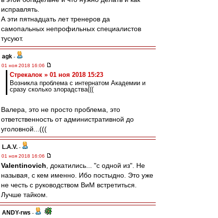
исправлять.
А эти пятнадцать лет тренеров да
самопальных непрофильных специалистов
тусуют.
agk
-
01 ноя 2018 16:06
Стрекалок » 01 ноя 2018 15:23
Возникла проблема с интернатом Академии и
сразу сколько злорадства(((
Валера, это не просто проблема, это
ответственность от административной до
уголовной...(((
L.А.V.
-
01 ноя 2018 16:06
Valentinovich
, докатились... "с одной из". Не
называя, с кем именно. Ибо постыдно. Это уже
не честь с руководством ВиМ встретиться.
Лучше тайком.
ANDY-rws
-