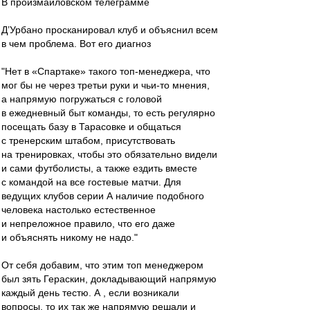
В произмайловском телеграмме
Д’Урбано просканировал клуб и объяснил всем
в чем проблема. Вот его диагноз
"Нет в «Спартаке» такого топ-менеджера, что
мог бы не через третьи руки и чьи-то мнения,
а напрямую погружаться с головой
в ежедневный быт команды, то есть регулярно
посещать базу в Тарасовке и общаться
с тренерским штабом, присутствовать
на тренировках, чтобы это обязательно видели
и сами футболисты, а также ездить вместе
с командой на все гостевые матчи. Для
ведущих клубов серии А наличие подобного
человека настолько естественное
и непреложное правило, что его даже
и объяснять никому не надо."
От себя добавим, что этим топ менеджером
был зять Гераскин, докладывающий напрямую
каждый день тестю. А , если возникали
вопросы, то их так же напрямую решали и