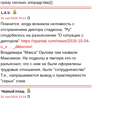
сразу сколько злорадства(((
L.А.V.
-
01 ноя 2018 15:21
Помнится, когда возникла неловкость с
отстранением диктора стадиона, "Ру"
сподобилось на разъяснение "О ситуации с
диктором"
https://spartak.com/news/2018-10-04-
o_s ... _diktorom/
.
Владимира "Макса" Орлова там назвали
Максимом. На подколы в твитере кто-то
разъяснил, что с ним не были оформлены
трудовые отношения, было "сотрудничество".
Т.е., напрашивается вывод о практикуемости
"серых" схем.
Черный плащ
-
01 ноя 2018 15:19
Чувствую, благодаря менеджменту Спартаку, у
PwC еще не один новый кейс появится)
ЗЫ: кста, в самой структуре Лукойла тоже
бывали неурядицы с конторами, которые