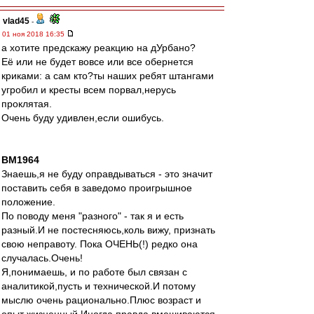
vlad45
-
01 ноя 2018 16:35
а хотите предскажу реакцию на дУрбано?
Её или не будет вовсе или все обернется
криками: а сам кто?ты наших ребят штангами
угробил и кресты всем порвал,нерусь
проклятая.
Очень буду удивлен,если ошибусь.
BM1964
Знаешь,я не буду оправдываться - это значит
поставить себя в заведомо проигрышное
положение.
По поводу меня "разного" - так я и есть
разный.И не постесняюсь,коль вижу, признать
свою неправоту. Пока ОЧЕНЬ(!) редко она
случалась.Очень!
Я,понимаешь, и по работе был связан с
аналитикой,пусть и технической.И потому
мыслю очень рационально.Плюс возраст и