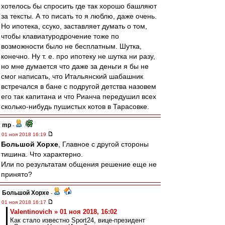
хотелось бы спросить где так хорошо башляют
за тексты. А то писать то я люблю, даже очень.
Но ипотека, ссуко, заставляет думать о том,
чтобы клавиатуродрочение тоже по
возможности было не бесплатным. Шутка,
конечно. Ну т. е. про ипотеку не шутка ни разу,
но мне думается что даже за деньги я бы не
смог написать, что Итальянский шабашник
встречался в бане с подругой детства назовем
его так капитана и что Рианча передушил всех
сколько-нибудь пушистых котов в Тарасовке.
mp
-
01 ноя 2018 16:19
Большой Хорхе
, Главное с другой стороны
тишина. Что характерно.
Или по результатам общения решение еще не
принято?
Большой Хорхе
-
01 ноя 2018 16:17
Valentinovich » 01 ноя 2018, 16:02
Как стало известно Sport24, вице-президент