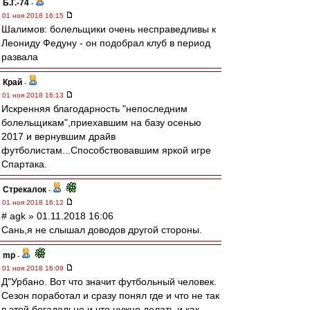
Б.Г.-74
-
01 ноя 2018 16:15
Шалимов: болельщики очень несправедливы к
Леониду Федуну - он подобрал клуб в период
развала
Край
-
01 ноя 2018 16:13
Искренняя благодарность "непоследним
болельщикам",приехавшим на базу осенью
2017 и вернувшим драйв
футболистам...Способствовавшим яркой игре
Спартака.
Стрекалок
-
01 ноя 2018 16:12
# agk » 01.11.2018 16:06
Сань,я не слышал доводов другой стороны.
mp
-
01 ноя 2018 16:09
Д"Урбано. Вот что значит футбольный человек.
Сезон поработал и сразу понял где и что не так
в этой богадельне и что нужно делать и как