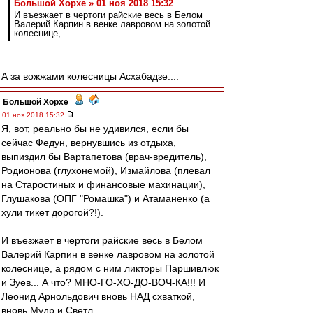
Большой Хорхе » 01 ноя 2018 15:32
И въезжает в чертоги райские весь в Белом
Валерий Карпин в венке лавровом на золотой
колеснице,
А за вожжами колесницы Асхабадзе....
Большой Хорхе
-
01 ноя 2018 15:32
Я, вот, реально бы не удивился, если бы
сейчас Федун, вернувшись из отдыха,
выпиздил бы Вартапетова (врач-вредитель),
Родионова (глухонемой), Измайлова (плевал
на Старостиных и финансовые махинации),
Глушакова (ОПГ "Ромашка") и Атаманенко (а
хули тикет дорогой?!).
И въезжает в чертоги райские весь в Белом
Валерий Карпин в венке лавровом на золотой
колеснице, а рядом с ним ликторы Паршивлюк
и Зуев... А что? МНО-ГО-ХО-ДО-ВОЧ-КА!!! И
Леонид Арнольдович вновь НАД схваткой,
вновь Мудр и Светл...