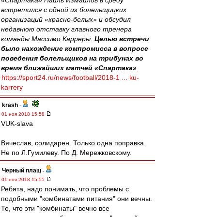
«Спартака» Наиль Измайлов в среду
встретился с одной из болельщицких
организаций «красно-белых» и обсудил
недавнюю отставку главного тренера
команды Массимо Карреры.
Целью встречи
было нахождение компромисса в вопросе
поведения болельщиков на трибунах во
время ближайших матчей «Спартака»
.
https://sport24.ru/news/football/2018-1 ... ku-
karrery
krash
-
01 ноя 2018 15:58
VUK-slava
Вячеслав, солидарен. Только одна поправка.
Не по Л.Гумилеву. По Д. Мережковскому.
Черный плащ
-
01 ноя 2018 15:55
Ребята, надо понимать, что проблемы с
подобными "комбинатами питания" они вечны.
То, что эти "комбинаты" вечно все