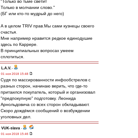
"Только во тьме светит
Только в молчании слово."
(БГ или кто-то мудрый до него)
А в целом TRIV прав.Мы сами кузнецы своего
счастья.
Мне например нравится редкое единодушие
здесь по Каррере.
В принципиальных вопросах умеем
сплотиться.
L.А.V.
-
01 ноя 2018 15:48
Судя по массированности инфообстрелов с
разных сторон, начинаю верить, что где-то
притаился покупатель, который и организовал
"предпокупную" подготовку. Леонида
Арнольдовича со всех сторон обкладывают.
Скоро дождёмся сообщений о возбуждении
уголовных дел.
VUK-slava
-
01 ноя 2018 15:46