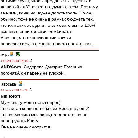
оптимизируют, чтобы предложить "вкусный и
дешевый едА", известно, думаю, всем. Поэтому
за ними, конечно, нужен допконтроль. Но он,
обычно, тоже не очень в рамках бюджета тех,
кто их нанимает, да и не выловите вы на 100%
все внутренние косяки "комбината".
А вот то, что лицензионные косяки
нарисовались, вот это не просто прокол, кмк.
mp
-
01 ноя 2018 15:49
ANDY-rws
, Сидорова Дмитрия Евгенича
погонят.А он парень не плохой.
авоська
-
01 ноя 2018 15:48
Nikiforoff
,
Мужчина,у меня есть вопрос)
Ты считал количество своих мессаг в день?
Ты нормально мыслишь,но желательно не
перегружать Книгу.
Она не очень смотрится.