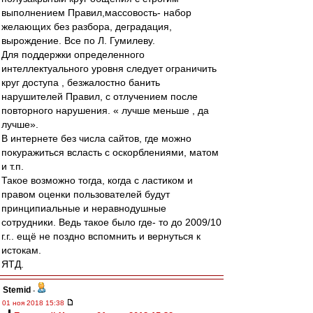
выполнением Правил,массовость- набор
желающих без разбора, деградация,
вырождение. Все по Л. Гумилеву.
Для поддержки определенного
интеллектуального уровня следует ограничить
круг доступа , безжалостно банить
нарушителей Правил, с отлучением после
повторного нарушения. « лучше меньше , да
лучше».
В интернете без числа сайтов, где можно
покуражиться всласть с оскорблениями, матом
и т.п.
Такое возможно тогда, когда с ластиком и
правом оценки пользователей будут
принципиальные и неравнодушные
сотрудники. Ведь такое было где- то до 2009/10
г.г.. ещё не поздно вспомнить и вернуться к
истокам.
ЯТД.
Stemid
-
01 ноя 2018 15:38