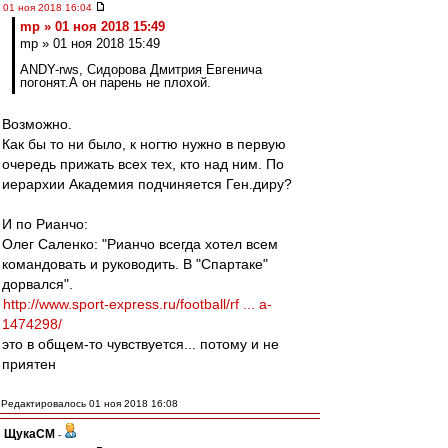
01 ноя 2018 16:04
mp » 01 ноя 2018 15:49
mp » 01 ноя 2018 15:49
ANDY-rws, Сидорова Дмитрия Евгенича
погонят.А он парень не плохой.
Возможно.
Как бы то ни было, к ногтю нужно в первую
очередь прижать всех тех, кто над ним. По
иерархии Академия подчиняется Ген.диру?
И по Рианчо:
Олег Саленко: "Рианчо всегда хотел всем
командовать и руководить. В "Спартаке"
дорвался".
http://www.sport-express.ru/football/rf ... a-
1474298/
это в общем-то чувствуется... потому и не
приятен
Редактировалось 01 ноя 2018 16:08
ЩукаСМ
-