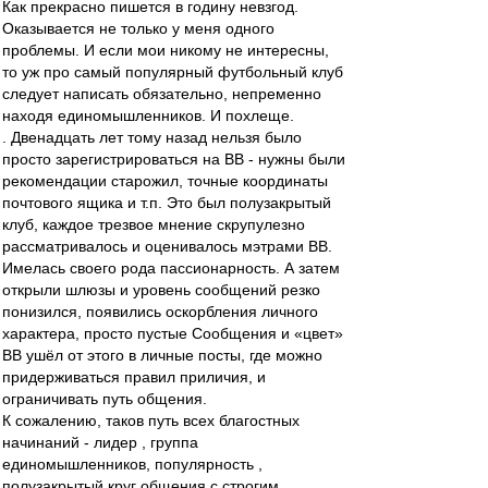
Как прекрасно пишется в годину невзгод.
Оказывается не только у меня одного
проблемы. И если мои никому не интересны,
то уж про самый популярный футбольный клуб
следует написать обязательно, непременно
находя единомышленников. И похлеще.
. Двенадцать лет тому назад нельзя было
просто зарегистрироваться на ВВ - нужны были
рекомендации старожил, точные координаты
почтового ящика и т.п. Это был полузакрытый
клуб, каждое трезвое мнение скрупулезно
рассматривалось и оценивалось мэтрами ВВ.
Имелась своего рода пассионарность. А затем
открыли шлюзы и уровень сообщений резко
понизился, появились оскорбления личного
характера, просто пустые Сообщения и «цвет»
ВВ ушёл от этого в личные посты, где можно
придерживаться правил приличия, и
ограничивать путь общения.
К сожалению, таков путь всех благостных
начинаний - лидер , группа
единомышленников, популярность ,
полузакрытый круг общения с строгим