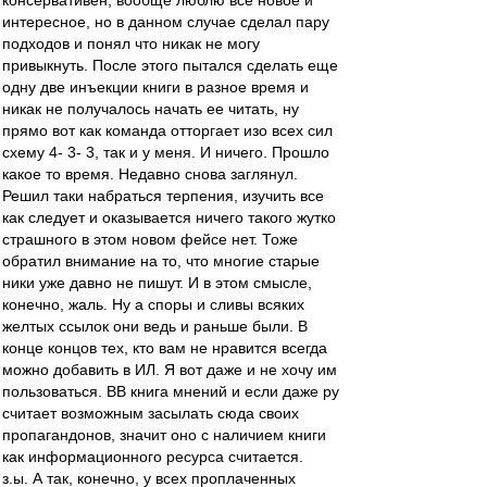
консервативен, вообще люблю все новое и
интересное, но в данном случае сделал пару
подходов и понял что никак не могу
привыкнуть. После этого пытался сделать еще
одну две инъекции книги в разное время и
никак не получалось начать ее читать, ну
прямо вот как команда отторгает изо всех сил
схему 4- 3- 3, так и у меня. И ничего. Прошло
какое то время. Недавно снова заглянул.
Решил таки набраться терпения, изучить все
как следует и оказывается ничего такого жутко
страшного в этом новом фейсе нет. Тоже
обратил внимание на то, что многие старые
ники уже давно не пишут. И в этом смысле,
конечно, жаль. Ну а споры и сливы всяких
желтых ссылок они ведь и раньше были. В
конце концов тех, кто вам не нравится всегда
можно добавить в ИЛ. Я вот даже и не хочу им
пользоваться. ВВ книга мнений и если даже ру
считает возможным засылать сюда своих
пропагандонов, значит оно с наличием книги
как информационного ресурса считается.
з.ы. А так, конечно, у всех проплаченных