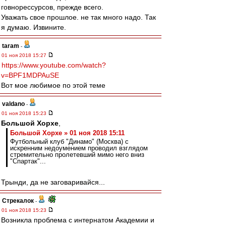
говнорессурсов, прежде всего.
Уважать свое прошлое. не так много надо. Так
я думаю. Извините.
taram
-
01 ноя 2018 15:27
https://www.youtube.com/watch?
v=BPF1MDPAuSE
Вот мое любимое по этой теме
valdano
-
01 ноя 2018 15:23
Большой Хорхе
,
Большой Хорхе » 01 ноя 2018 15:11
Футбольный клуб "Динамо" (Москва) с
искренним недоумением проводил взглядом
стремительно пролетевший мимо него вниз
"Спартак"...
Трынди, да не заговаривайся...
Стрекалок
-
01 ноя 2018 15:23
Возникла проблема с интернатом Академии и