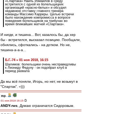
«Спартака» Наиль Измайлов в среду
встретился с одной из болельщицких
организаций «красно-белых» и обсудил
недавнюю отставку главного тренера
команды Массимо Карреры. Целью встречи
было нахождение компромисса в вопросе
поведения болельщиков на трибунах во
время ближайших матчей «Спартака».
И нигде, и тишина... Вот, казалось бы, да хер
бы - встретился, высказал позицию. Пообщали,
обнялись, сфоткались - на дотком. Но не,
тишина-а-а-а...
Б.Г.-74 » 01 ноя 2018, 16:15
Шалимов: болельщики очень несправедливы
к Леониду Федуну - он подобрал клуб в
период развала
Да мы всё поняли, Игорь, но нет, не возьмут в
"Спартак". =)))
mp
-
01 ноя 2018 16:15
ANDY-rws
, Думаю ограничатся Сидоровым.