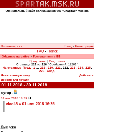
Официальный сайт болельщиков ФК "Спартак" Москва
Полная версия
Вход
•
Регистрация
FAQ
•
Поиск
Общение на сайте
Гостевая книга ВВ
»
Пред. тема
|
След. тема
Страница
222
из
226
[ Сообщений: 11262 ]
На страницу
Пред.
1
...
219
,
220
,
221
,
222
,
223
,
224
,
225
,
226
След.
Начать новую тему
Добавить
Версия для печати
01.11.2018 - 30.11.2018
syrop
-
01 ноя 2018 16:39
vlad45 » 01 ноя 2018 16:35
Дык уже