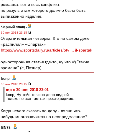
ромашка. вот и весь конфликт.
по результатам которого должно было быть
выпизженно изделие.
Черный плащ
-
30 ноя 2018 23:15
Отвратительная четверка. Кто на самом деле
«распилил» «Спартак»
https://www.sportsdaily.ru/articles/otv ... il-spartak
односторонняя статья где-то, ну что ж) "такие
времена" (с, Познер)
konp
-
30 ноя 2018 23:15
mp » 30 ноя 2018 23:01
konp, Ну тебе-то ясно дело видней.
Только не все там так просто,видимо.
Когда нечего сказать по делу - ляпни что-
нибудь многозначительно неопределенное?
BN78
-