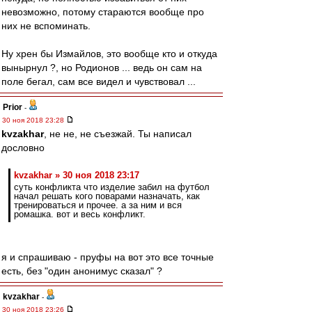
невозможно, потому стараются вообще про
них не вспоминать.
Ну хрен бы Измайлов, это вообще кто и откуда
вынырнул ?, но Родионов ... ведь он сам на
поле бегал, сам все видел и чувствовал ...
Prior
-
30 ноя 2018 23:28
kvzakhar
, не не, не съезжай. Ты написал
дословно
kvzakhar » 30 ноя 2018 23:17
суть конфликта что изделие забил на футбол
начал решать кого поварами назначать, как
тренироваться и прочее. а за ним и вся
ромашка. вот и весь конфликт.
я и спрашиваю - пруфы на вот это все точные
есть, без "один анонимус сказал" ?
kvzakhar
-
30 ноя 2018 23:26