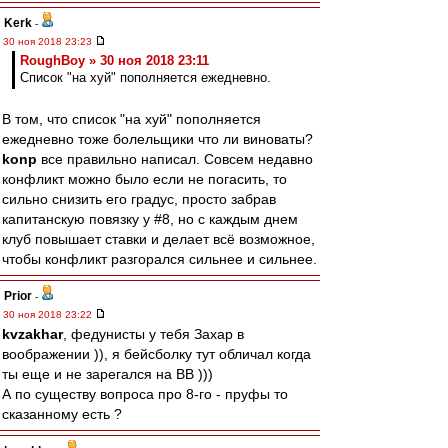
Kerk
-
30 ноя 2018 23:23
RoughBoy » 30 ноя 2018 23:11
Список "на хуй" пополняется ежедневно.
В том, что список "на хуй" пополняется
ежедневно тоже болельщики что ли виноваты?
konp
все правильно написал. Совсем недавно
конфликт можно было если не погасить, то
сильно снизить его градус, просто забрав
капитанскую повязку у #8, но с каждым днем
клуб повышает ставки и делает всё возможное,
чтобы конфликт разгорался сильнее и сильнее.
Prior
-
30 ноя 2018 23:22
kvzakhar
, федунисты у тебя Захар в
воображении )), я бейсболку тут обличал когда
ты еще и не зарегался на ВВ )))
А по существу вопроса про 8-го - пруфы то
сказанному есть ?