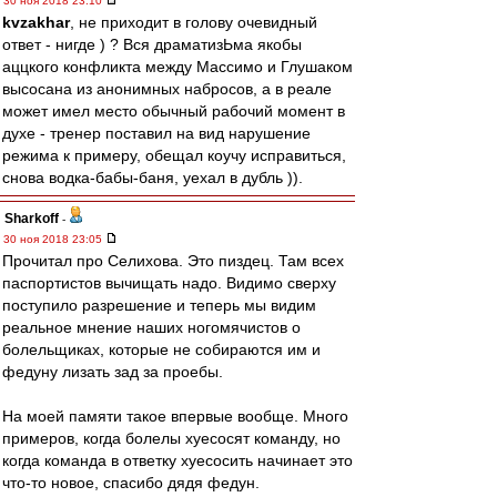
30 ноя 2018 23:10
kvzakhar
, не приходит в голову очевидный
ответ - нигде ) ? Вся драматизЬма якобы
аццкого конфликта между Массимо и Глушаком
высосана из анонимных набросов, а в реале
может имел место обычный рабочий момент в
духе - тренер поставил на вид нарушение
режима к примеру, обещал коучу исправиться,
снова водка-бабы-баня, уехал в дубль )).
Sharkoff
-
30 ноя 2018 23:05
Прочитал про Селихова. Это пиздец. Там всех
паспортистов вычищать надо. Видимо сверху
поступило разрешение и теперь мы видим
реальное мнение наших ногомячистов о
болельщиках, которые не собираются им и
федуну лизать зад за проебы.
На моей памяти такое впервые вообще. Много
примеров, когда болелы хуесосят команду, но
когда команда в ответку хуесосить начинает это
что-то новое, спасибо дядя федун.