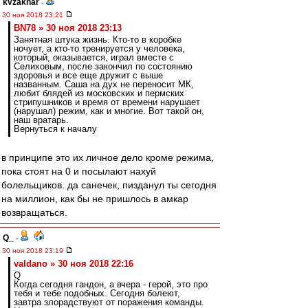
kvzakhar
-
30 ноя 2018 23:21
BN78 » 30 ноя 2018 23:13
Занятная штука жизнь. Кто-то в коробке
ночует, а кто-то тренируется у человека,
который, оказывается, играл вместе с
Селиховым, после закончил по состоянию
здоровья и все еще дружит с выше
названным. Саша на дух не переносит МК,
любит блядей из московских и пермских
стрипушников и время от времени нарушает
(нарушал) режим, как и многие. Вот такой он,
наш вратарь.
Вернуться к началу
в принципе это их личное дело кроме режима,
пока стоят на 0 и посылают нахуй
болельщиков. да санечек, пизданул ты сегодня
на миллион, как бы не пришлось в амкар
возвращаться.
Q_
-
30 ноя 2018 23:19
valdano » 30 ноя 2018 22:16
Q
Когда сегодня гандон, а вчера - герой, это про
тебя и тебе подобных. Сегодня болеют,
завтра злорадствуют от поражения команды.