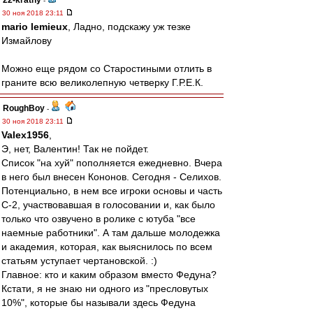
22-kratny
-
30 ноя 2018 23:11
mario lemieux
, Ладно, подскажу уж тезке
Измайлову
Можно еще рядом со Старостиными отлить в
граните всю великолепную четверку Г.Р.Е.К.
RoughBoy
-
30 ноя 2018 23:11
Valex1956
,
Э, нет, Валентин! Так не пойдет.
Список "на хуй" пополняется ежедневно. Вчера
в него был внесен Кононов. Сегодня - Селихов.
Потенциально, в нем все игроки основы и часть
С-2, участвовавшая в голосовании и, как было
только что озвучено в ролике с ютуба "все
наемные работники". А там дальше молодежка
и академия, которая, как выяснилось по всем
статьям уступает чертановской. :)
Главное: кто и каким образом вместо Федуна?
Кстати, я не знаю ни одного из "пресловутых
10%", которые бы называли здесь Федуна