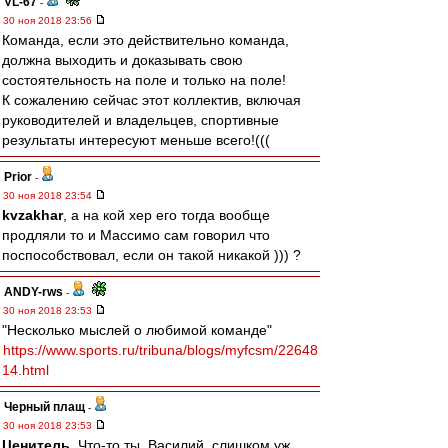
VL-67
-
30 ноя 2018 23:56
Команда, если это действительно команда,
должна выходить и доказывать свою
состоятельность на поле и только на поле!
К сожалению сейчас этот коллектив, включая
руководителей и владельцев, спортивные
результаты интересуют меньше всего!(((
Prior
-
30 ноя 2018 23:54
kvzakhar
, а на кой хер его тогда вообще
продляли то и Массимо сам говорил что
поспособствовал, если он такой никакой ))) ?
ANDY-rws
-
30 ноя 2018 23:53
"Несколько мыслей о любимой команде"
https://www.sports.ru/tribuna/blogs/myfcsm/22648
14.html
Черный плащ
-
30 ноя 2018 23:53
Ценитель
, Что-то ты, Василий, слишком уж