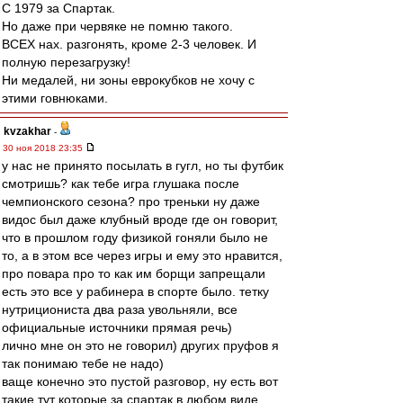
С 1979 за Спартак.
Но даже при червяке не помню такого.
ВСЕХ нах. разгонять, кроме 2-3 человек. И
полную перезагрузку!
Ни медалей, ни зоны еврокубков не хочу с
этими говнюками.
kvzakhar
-
30 ноя 2018 23:35
у нас не принято посылать в гугл, но ты футбик
смотришь? как тебе игра глушака после
чемпионского сезона? про треньки ну даже
видос был даже клубный вроде где он говорит,
что в прошлом году физикой гоняли было не
то, а в этом все через игры и ему это нравится,
про повара про то как им борщи запрещали
есть это все у рабинера в спорте было. тетку
нутрициониста два раза увольняли, все
официальные источники прямая речь)
лично мне он это не говорил) других пруфов я
так понимаю тебе не надо)
ваще конечно это пустой разговор, ну есть вот
такие тут которые за спартак в любом виде