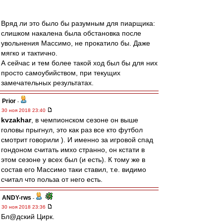
Вряд ли это было бы разумным для пиарщика:
слишком накалена была обстановка после
увольнения Массимо, не прокатило бы. Даже
мягко и тактично.
А сейчас и тем более такой ход был бы для них
просто самоубийством, при текущих
замечательных результатах.
Prior
-
30 ноя 2018 23:40
kvzakhar
, в чемпионском сезоне он выше
головы прыгнул, это как раз все кто футбол
смотрит говорили ). И именно за игровой спад
гондоном считать имхо странно, он кстати в
этом сезоне у всех был (и есть). К тому же в
состав его Массимо таки ставил, т.е. видимо
считал что польза от него есть.
ANDY-rws
-
30 ноя 2018 23:36
Бл@дский Цирк.