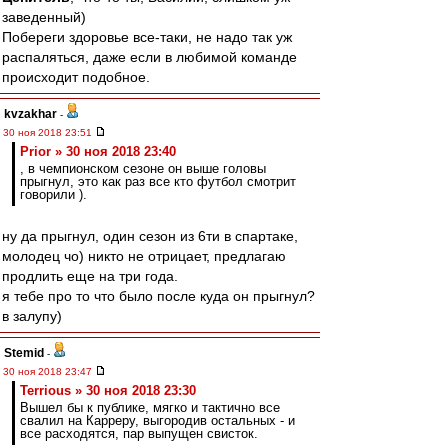
заведенный)
Побереги здоровье все-таки, не надо так уж
распаляться, даже если в любимой команде
происходит подобное.
kvzakhar
-
30 ноя 2018 23:51
Prior » 30 ноя 2018 23:40
, в чемпионском сезоне он выше головы
прыгнул, это как раз все кто футбол смотрит
говорили ).
ну да прыгнул, один сезон из 6ти в спартаке,
молодец чо) никто не отрицает, предлагаю
продлить еще на три года.
я тебе про то что было после куда он прыгнул?
в залупу)
Stemid
-
30 ноя 2018 23:47
Terrious » 30 ноя 2018 23:30
Вышел бы к публике, мягко и тактично все
свалил на Карреру, выгородив остальных - и
все расходятся, пар выпущен свисток.