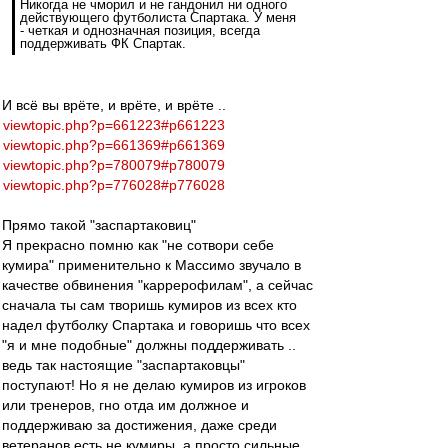
Никогда не чморил и не гандонил ни одного
действующего футболиста Спартака. У меня
- четкая и однозначная позиция, всегда
поддерживать ФК Спартак.
И всё вы врёте, и врёте, и врёте ..
viewtopic.php?p=661223#p661223
viewtopic.php?p=661369#p661369
viewtopic.php?p=780079#p780079
viewtopic.php?p=776028#p776028
Прямо такой "заспартаковиц"
Я прекрасно помню как "не сотвори себе
кумира" применительно к Массимо звучало в
качестве обвинения "каррерофилам", а сейчас
сначала ты сам творишь кумиров из всех кто
надел футболку Спартака и говоришь что всех
"я и мне подобные" должны поддерживать ..
ведь так настоящие "заспартаковцы"
поступают! Но я не делаю кумиров из игроков
или тренеров, гно отда им должное и
поддерживаю за достижения, даже среди
ветеранов есть не кумиры, а просто сильные,