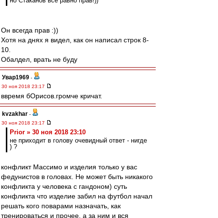
но Стаканов всё равно прав!))
Он всегда прав :))
Хотя на днях я видел, как он написал строк 8-
10.
Обалдел, врать не буду
Увар1969
-
30 ноя 2018 23:17
ввремя бОрисов.громче кричат.
kvzakhar
-
30 ноя 2018 23:17
Prior » 30 ноя 2018 23:10
не приходит в голову очевидный ответ - нигде
) ?
конфликт Массимо и изделия только у вас
федунистов в головах. Не может быть никакого
конфликта у человека с гандоном) суть
конфликта что изделие забил на футбол начал
решать кого поварами назначать, как
тренироваться и прочее. а за ним и вся