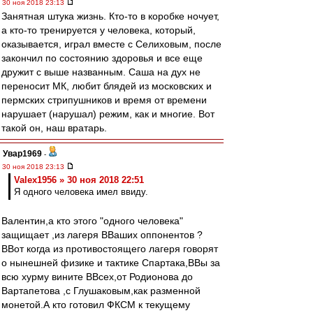
30 ноя 2018 23:13
Занятная штука жизнь. Кто-то в коробке ночует,
а кто-то тренируется у человека, который,
оказывается, играл вместе с Селиховым, после
закончил по состоянию здоровья и все еще
дружит с выше названным. Саша на дух не
переносит МК, любит блядей из московских и
пермских стрипушников и время от времени
нарушает (нарушал) режим, как и многие. Вот
такой он, наш вратарь.
Увар1969
-
30 ноя 2018 23:13
Valex1956 » 30 ноя 2018 22:51
Я одного человека имел ввиду.
Валентин,а кто этого "одного человека"
защищает ,из лагеря ВВаших оппонентов ?
ВВот когда из противостоящего лагеря говорят
о нынешней физике и тактике Спартака,ВВы за
всю хурму вините ВВсех,от Родионова до
Вартапетова ,с Глушаковым,как разменной
монетой.А кто готовил ФКСМ к текущему