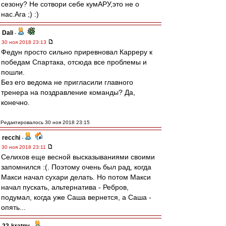
сезону? Не сотвори себе кумАРУ,это не о
нас.Ага ;) :)
Dali
-
30 ноя 2018 23:13
Федун просто сильно приревновал Карреру к
победам Спартака, отсюда все проблемы и
пошли.
Без его ведома не пригласили главного
тренера на поздравление команды? Да,
конечно.
Редактировалось 30 ноя 2018 23:15
recchi
-
30 ноя 2018 23:11
Селихов еще весной высказываниями своими
запомнился :(. Поэтому очень был рад, когда
Макси начал сухари делать. Но потом Макси
начал пускать, альтернатива - Ребров,
подумал, когда уже Саша вернется, а Саша -
опять...