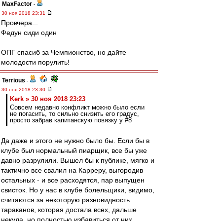
MaxFactor
-
30 ноя 2018 23:31
Провчера...
Федун сиди один
ОПГ спасиб за Чемпионство, но дайте
молодости порулить!
Terrious
-
30 ноя 2018 23:30
Kerk » 30 ноя 2018 23:23
Совсем недавно конфликт можно было если
не погасить, то сильно снизить его градус,
просто забрав капитанскую повязку у #8
Да даже и этого не нужно было бы. Если бы в
клубе был нормальный пиарщик, все бы уже
давно разрулили. Вышел бы к публике, мягко и
тактично все свалил на Карреру, выгородив
остальных - и все расходятся, пар выпущен
свисток. Но у нас в клубе болельщики, видимо,
считаются за некоторую разновидность
тараканов, которая достала всех, дальше
некуда, но полностью избавиться от них