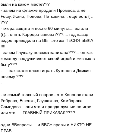
были на каком месте???
- зачем на флажке продали Промеса, а не
Рошу, Жано, Попова, Петковича... ещё есть ( ...
???
- вчера защита и после 60 минуты.... встали
(((... опять Каррера виноват???.... год назад
видео приводили на ВВ - это же ПЕСНЯ БЫЛА
!!!!!
- зачем Глушаку повязка капитана???... он как
команду воодушивляет своей игрой и жизнью в
быту???
- .... как стали плохо играть Кутепов и Джикия...
почему ???
- ...
- м самый гоавный вопрос - это Кононов ставит
Реброва, Ешенко, Глушакова, Комбарова....
Самедова... они что и правда лучшие по игре
или это..... ГЛАВНЫЙ ПРИКАЗАЛ????...
одни ВВопросы.... и ВВСе правы и НИКТО НЕ
ПРАВ.........