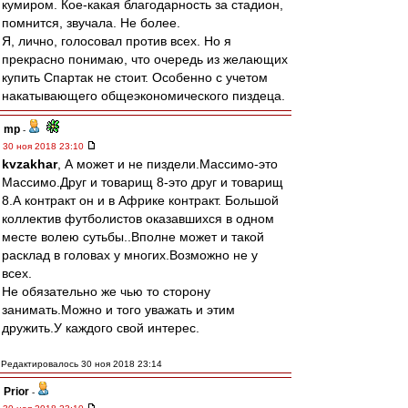
кумиром. Кое-какая благодарность за стадион,
помнится, звучала. Не более.
Я, лично, голосовал против всех. Но я
прекрасно понимаю, что очередь из желающих
купить Спартак не стоит. Особенно с учетом
накатывающего общеэкономического пиздеца.
mp
-
30 ноя 2018 23:10
kvzakhar
, А может и не пиздели.Массимо-это
Массимо.Друг и товарищ 8-это друг и товарищ
8.А контракт он и в Африке контракт. Большой
коллектив футболистов оказавшихся в одном
месте волею сутьбы..Вполне может и такой
расклад в головах у многих.Возможно не у
всех.
Не обязательно же чью то сторону
занимать.Можно и того уважать и этим
дружить.У каждого свой интерес.
Редактировалось 30 ноя 2018 23:14
Prior
-