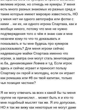
великие игроки, но отнюдь не кумиры. У меня
есть много разных знакомых из разных сред и
такие которые имеют мировую известность, НО
у меня нет ни одного автографа или фотки с
ними .. ни их, ни одного игрока Спартака, как и
вообще никого, потому что мне не нужно
подтверждения того о чём я знаю сам и мне
незачем кому-то что-то доказывать и
показывать и ты мне будешь про кумиров
рассказывать? Для меня игроки сейчас
надевающие майки Спартака именно что
игроки, а завтра они могут стать зенитовцами
ю.ба, динамовцами Ловчев и т.д. Если игрок
здесь и сейчас играет и приносит пользу
Спартаку он герой и молодец, если он играет
как ромашка или #8 он твой капитан, только
чья позиция честнее?
Я не могу отвечать за всех к какой бы ты меня
группе не причислил .. может быть я и кто-то
мне подобный мыслят так же. Я это допускаю,
НО я так же вижу как некоторые не могут даже