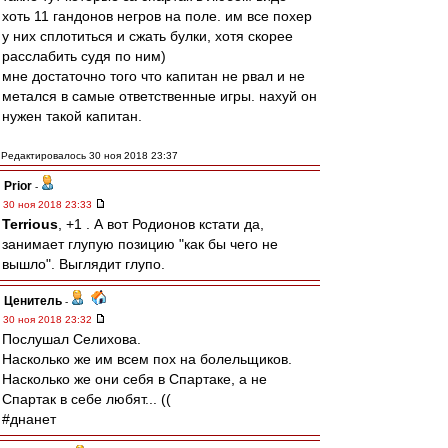
хоть 11 гандонов негров на поле. им все похер
у них сплотиться и сжать булки, хотя скорее
расслабить судя по ним)
мне достаточно того что капитан не рвал и не
метался в самые ответственные игры. нахуй он
нужен такой капитан.
Редактировалось 30 ноя 2018 23:37
Prior
-
30 ноя 2018 23:33
Terrious
, +1 . А вот Родионов кстати да,
занимает глупую позицию "как бы чего не
вышло". Выглядит глупо.
Ценитель
-
30 ноя 2018 23:32
Послушал Селихова.
Насколько же им всем пох на болельщиков.
Насколько же они себя в Спартаке, а не
Спартак в себе любят... ((
#днанет