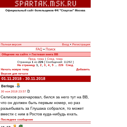
Официальный сайт болельщиков ФК "Спартак" Москва
Полная версия
Вход
•
Регистрация
FAQ
•
Поиск
Общение на сайте
Гостевая книга ВВ
»
Пред. тема
|
След. тема
Страница
1
из
226
[ Сообщений: 11262 ]
На страницу
1
,
2
,
3
,
4
,
5
...
226
След.
Начать новую тему
Добавить
Версия для печати
01.11.2018 - 30.11.2018
Berloga
-
30 ноя 2018 23:57
Селихов разочаровал, бился за него тут на ВВ,
что он должен быть первым номер, но раз
разьебывать за Глушака собрался, то может
вмести с ним в Ростов куда-нибудь ехать.
Последнее сообщение