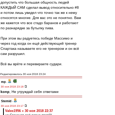
допустить что большая общность людей
КАЖДЫЙ САМ сделал вывод относительно #8
и потом лишь увидел что точно так же к нему
относятся многие. Для вас это не понятно. Вам
же кажется что все стадо баранов и работают
по разнарядке за бутылку пива.
При этом вы радуетесь победе Массимо и
через год когда он ещё действующий тренер
Спартака называете его не тренером и он всё
сам разрушил.
Всё вы врёте и перевираете судари.
Редактировалось 30 ноя 2018 23:24
mp
-
30 ноя 2018 23:18
konp
, Не утруждай себя ответами
Stemid
-
30 ноя 2018 23:17
Valex1956 » 30 ноя 2018 22:37