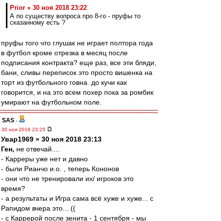
Prior » 30 ноя 2018 23:22
А по существу вопроса про 8-го - пруфы то
сказанному есть ?
пруфы того что глушак не играет полтора года
в футбол кроме отрезка в месяц после
подписания контракта? еще раз, все эти бляди,
бани, сливы переписок это просто вишенка на
торт из футбольного говна. до кучи как
говорится, и на это всем похер пока за ромбик
умирают на футбольном поле.
SAS
-
30 ноя 2018 23:25
Увар1969 » 30 ноя 2018 23:13
Ген,
не отвечай....
- Карреры уже нет и давно
- были Рианчо и.о. , теперь Кононов
- они что не тренировали их/ игроков это
время?
- а результаты и Игра сама всё хуже и хуже... с
Рапидом вчера это... ((
- c Каррерой после зенита - 1 сентября - мы