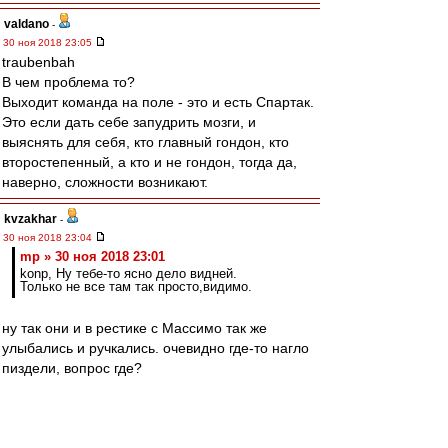
valdano
-
30 ноя 2018 23:05
traubenbah
В чем проблема то?
Выходит команда на поле - это и есть Спартак.
Это если дать себе запудрить мозги, и
выяснять для себя, кто главный гондон, кто
второстепенный, а кто и не гондон, тогда да,
наверно, сложности возникают.
kvzakhar
-
30 ноя 2018 23:04
mp » 30 ноя 2018 23:01
konp, Ну тебе-то ясно дело видней.
Только не все там так просто,видимо.
ну так они и в рестике с Массимо так же
улыбались и ручкались. очевидно где-то нагло
пиздели, вопрос где?
mp
-
30 ноя 2018 23:01
konp
, Ну тебе-то ясно дело видней.