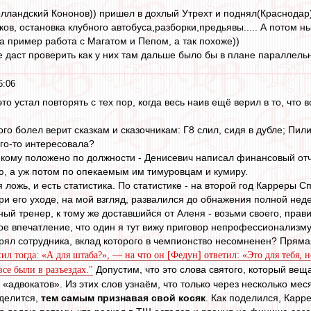
голландский Кононов)) пришел в дохлый Утрехт и поднял(Краснодар
в, остановка клубного автобуса,разборки,предьявы..... А потом н
а пример работа с Магатом и Пепом, а так похоже))
 даст проверить как у них там дальше было бы в плане параллельн
5:06
Я это устал повторять с тех пор, когда весь наив ещё верил в то, чт
ого болел верит сказкам и сказочникам: Г8 слил, сидя в дубле; Пили
го-то интересовала?
, кому положено по должности - Денисевич написал финансовый отч
ю, а уж потом по опекаемым им тимуровцам и кумиру.
ая ложь, и есть статистика. По статистике - на второй год Карреры С
при его уходе, на мой взгляд, развалился до обнажения полной не
ный тренер, к тому же доставшийся от Аленя - возьми своего, прав
кое впечатление, что один я тут вижу приговор непрофессионализму
рял сотрудника, вклад которого в чемпионство несомненен? Прямая
сил тогда: «А для штаба?», — на что он [Федун] ответил: «Это для тебя,
Допустим, что это слова святого, который веща
все были в разъездах."
«адвокатов». Из этих слов узнаём, что только через несколько ме
 делится,
тем самым признавая свой косяк
. Как поделился, Карре