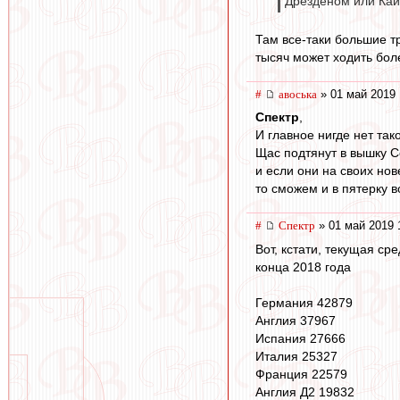
Дрезденом или Кай
Там все-таки большие т
тысяч может ходить бол
#
авоська
» 01 май 2019 
Спектр
,
И главное нигде нет так
Щас подтянут в вышку С
и если они на своих нов
то сможем и в пятерку в
#
Спектр
» 01 май 2019 
Вот, кстати, текущая ср
конца 2018 года
Германия 42879
Англия 37967
Испания 27666
Италия 25327
Франция 22579
Англия Д2 19832