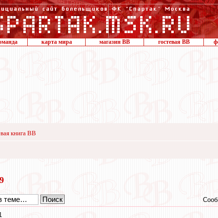
оманда
карта мира
магазин ВВ
гостевая ВВ
ф
вая книга ВВ
19
Сооб
1