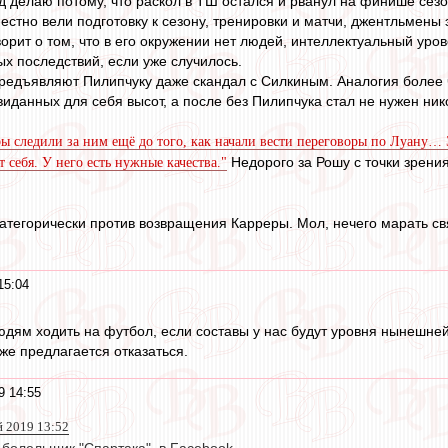
д делаю потому, что раскол в ТШ остался и рванул на финише сезо
естно вели подготовку к сезону, тренировки и матчи, джентльмены 
рит о том, что в его окружении нет людей, интеллектуальный уров
ых последствий, если уже случилось.
редъявляют Пилипчуку даже скандал с Силкиным. Аналогия более ч
виданных для себя высот, а после без Пилипчука стал не нужен ни
ы следили за ним ещё до того, как начали вести переговоры по Луану…
Недорого за Рошу с точки зрения
 себя. У него есть нужные качества."
атегорически против возвращения Карреры. Мол, нечего марать свя
15:04
людям ходить на футбол, если составы у нас будут уровня нынешне
оже предлагается отказаться.
9 14:55
й 2019 13:52