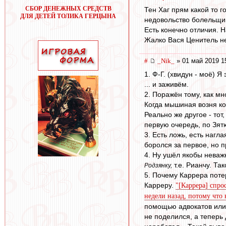
СБОР ДЕНЕЖНЫХ СРЕДСТВ
Тен Хаг прям какой то 
ДЛЯ ДЕТЕЙ ТОЛИКА ГЕРЦЫНА
недовольство болельщико
Есть конечно отличия. Н
Жалко Вася Ценитель не
#
_Nik_
» 01 май 2019 1
1. Ф-Г. (хвидун - моё) 
... и заживём.
2. Поражён тому, как мн
Когда мышиная возня ко
Реально же другое - тот
первую очередь, по Зят
3. Есть ложь, есть нагл
боролся за первое, но 
4. Ну ушёл якобы неваж
т.е. Рианчу. Та
Родзянку,
5. Почему Каррера поте
Карреру.
"[Каррера] спро
недели назад, потому что 
помощью адвокатов или 
не поделился, а теперь