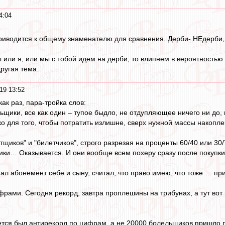
4:04
приводится к общему знаменателю для сравнения. Дерби- НЕдерби, 
.
или я, или мы с тобой идем на дерби, то влипнем в вероятностью в 0
ругая тема.
19 13:52
как раз, пара-тройка слов:
щики, все как один – тупое быдло, не отдупляющее ничего ни до, 
о для того, чтобы потратить излишне, сверх нужной массы накопл
тщиков" и "билетчиков", строго разрезая на проценты 60/40 или 30
ики… Оказывается. И они вообще всем похеру сразу после покупки
упал абонемент себе и сыну, считал, что право имею, что тоже … пр
рами. Сегодня рекорд, завтра проплешины на трибунах, а тут вот н
тся был антирекорд по цифрам, а не 20000 болельщиков пришло п