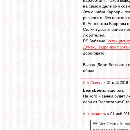
наработал». Такой выво
на самом деле они совм
Эта ошибка Карреры гово
разрешить без негативн
6. Апологеты Карреры п
Силкин достиг ранее не
любителей.
PS.Забавно.
"селекционер
Думаю, Педро ещё проявит
дороговато.
Вывод. Даже Борзыкин к
образ.
#
Спектр
» 01 май 2019 
bearsbeets
, еще раз.
На кого и зачем будет 
если от "госпиталити" т
#
Ценитель
» 01 май 201
Alex Green » 01 ма