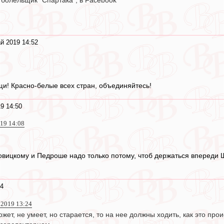
 болельщик "Спартака", в Facebook
й 2019 14:52
и! Красно-белые всех стран, объединяйтесь!
9 14:50
019 14:08
овицкому и Педроше надо только потому, чтоб держаться впереди 
34
й 2019 13:24
жет, не умеет, но старается, то на нее должны ходить, как это пр