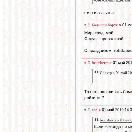
Александр Щеглов,
г е н и а л ь н о
#
Большой Хорхе
» 01 ма
Мир, труд, май!
Федун - проваливай!
С праздником, тоВВарищ
#
bearsbeets
» 01 май 201
Спектр » 01 май 2
То есть наваливать Лом
рейтинге?
#
ecd
» 01 май 2019 14:
bearsbeets » 01 ма
Если команда не мо