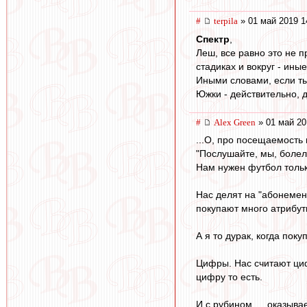
#
terpila
» 01 май 2019 1
Спектр
,
Леш, все равно это не 
стадиках и вокруг - иные
Иными словами, если ты 
Южки - действительно, д
#
Alex Green
» 01 май 20
...О, про посещаемость 
"Послушайте, мы, болель
Нам нужен футбол тольк
Нас делят на "абонемен
покупают много атрибут
А я то дурак, когда пок
Цифры. Нас считают циф
цифру то есть.
И с рубином … оказывае