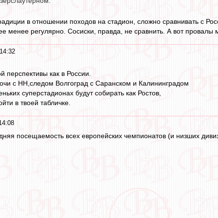
зерслаутерном.
радиции в отношении походов на стадион, сложно сравнивать с Рос
ее менее регулярно. Сосиски, правда, не сравнить. А вот провалы 
14:32
ой перспективы как в России.
очи с НН,следом Волгоград с Саранском и Калининградом
еньких суперстадионах будут собирать как Ростов,
ойти в твоей табличке.
14:08
едняя посещаемость всех европейских чемпионатов (и низших дивиз