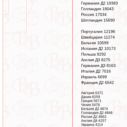
Германия Д2 19383
Голландия 18043
Россия 17034
Шотландия 15690
Португалия 12196
Швейцария 11274
Бельгия 10599
Испания Д2 10173
Польша 8292
Англия Д3 8275
Германия Д3 8163
Италия Д2 7016
Израиль 6699
Франция Д2 6542
Австрия 6371
Дания 6259
Греция 5671
Чехия 5478
Бельгия Д2 4874
Голландия Д2 4848
Россия Д2 4663
Англия Д4 4257
Украина 4114