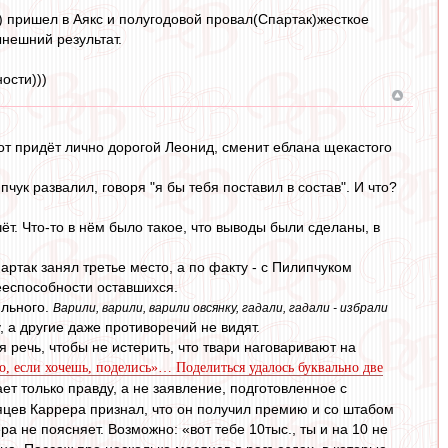
) пришел в Аякс и полугодовой провал(Спартак)жесткое
ынешний результат.
ости)))
о вот придёт лично дорогой Леонид, сменит еблана щекастого
пчук развалил, говоря "я бы тебя поставил в состав". И что?
ёт. Что-то в нём было такое, что выводы были сделаны, в
партак занял третье место, а по факту - с Пилипчуком
дееспособности оставшихся.
ильного.
Варили, варили, варили овсянку, гадали, гадали - избрали
, а другие даже противоречий не видят.
 речь, чтобы не истерить, что твари наговаривают на
 но, если хочешь, поделись»… Поделиться удалось буквально две
ет только правду, а не заявление, подготовленное с
сяцев Каррера признал, что он получил премию и со штабом
ра не поясняет. Возможно: «вот тебе 10тыс., ты и на 10 не