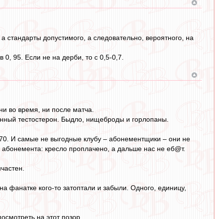
а стандарты допустимого, а следовательно, вероятного, на
, 95. Если не на дерби, то с 0,5-0,7.
ни во время, ни после матча.
енный тестостерон. Быдло, нищеброды и горлопаны.
/70. И самые не выгодные клубу – абонементщики – они не
 абонемента: кресло проплачено, а дальше нас не еб@т.
ичастен.
а фанатке кого-то затоптали и забыли. Одного, единицу,
осмотреть на этот позор.