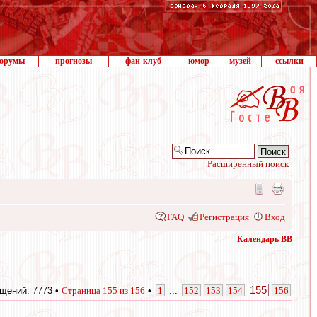
орумы
прогнозы
фан-клуб
юмор
музей
ссылки
Расширенный поиск
FAQ
Регистрация
Вход
Календарь ВВ
155
щений: 7773 •
Страница
155
из
156
•
1
...
152
153
154
156