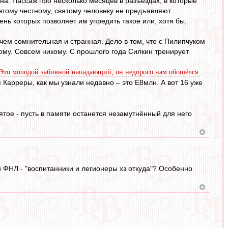
на. Пассаж про несколько месяцев в разъездах, в которые
этому честному, святому человеку не предъявляют.
ень которых позволяет им упредить такое или, хотя бы,
ем сомнительная и странная. Дело в том, что с Пилипчуком
кому. Совсем никому. С прошлого года Силкин тренирует
 Это молодой забивной нападающий, он недорого нам обошёлся.
 Карреры, как мы узнали недавно – это E8млн. А вот 16 уже
тое - пусть в памяти останется незамутнённый для него
й ФНЛ - "воспитанники и легионеры хз откуда"? Особенно