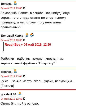
Berloga
-
04 май 2019 13:06
Ломовицкий опять в основе, кто-нибудь еще
верит, что его туда ставят по спортивному
принципу, а не потому что у него агент
правильный?
Большой Хорхе
-
04 май 2019 13:05
RoughBoy » 04 май 2019, 12:30
Фабрики - рабочим, землю - крестьянам,
вертикальный футбол - "Спартаку"!
japonec
-
04 май 2019 13:04
ну че... за 4-е место. скол!.. удачи, верующим...
(без зла)
greshnik80
-
04 май 2019 12:58
Опять блатной в основе.