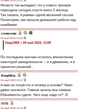
04 май 2019 13:21
Нечасто так выпадает, что у нового тренера
пересдача сегодня,спустя всего 2 месяца.
Так сказать, в рамках одной весенней сессии.
Посмотрим, как прошла домашняя работа над
ошибками.
словесник
-
04 май 2019 13:18
Увар1969 » 04 май 2019, 13:08
По последним матчам осталось впечатление
некоторой замедленности -- и в движении, и в
принятии решений...
RoughBoy
-
04 май 2019 13:17
А вам не похуй кто и почему в основе? Чемп
давно кончился. Говном залиты все озимые.
Ебанименты сдали. Чего еще надо-то? :D
VVT5
-
04 май 2019 13:14