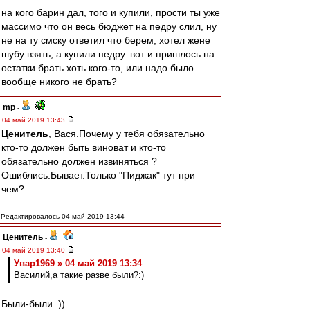
на кого барин дал, того и купили, прости ты уже
массимо что он весь бюджет на педру слил, ну
не на ту смску ответил что берем, хотел жене
шубу взять, а купили педру. вот и пришлось на
остатки брать хоть кого-то, или надо было
вообще никого не брать?
mp
-
04 май 2019 13:43
Ценитель
, Вася.Почему у тебя обязательно
кто-то должен быть виноват и кто-то
обязательно должен извиняться ?
Ошиблись.Бывает.Только "Пиджак" тут при
чем?
Редактировалось 04 май 2019 13:44
Ценитель
-
04 май 2019 13:40
Увар1969 » 04 май 2019 13:34
Василий,а такие разве были?:)
Были-были. ))