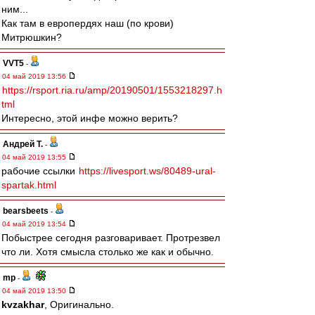
ним...
Как там в европердях наш (по крови)
Митрюшкин?
VVT5
-
04 май 2019 13:56
https://rsport.ria.ru/amp/20190501/1553218297.h
tml
Интересно, этой инфе можно верить?
Андрей Т.
-
04 май 2019 13:55
рабочие ссылки
https://livesport.ws/80489-ural-
spartak.html
bearsbeets
-
04 май 2019 13:54
Побыстрее сегодня разговаривает. Протрезвел
что ли. Хотя смысла столько же как и обычно.
mp
-
04 май 2019 13:50
kvzakhar
, Оригинально.