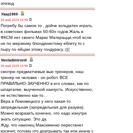
эпизод
Увар1969
-
04 май 2019 14:09
Погребу бы самое то , дойче зольдатен играть,
в советских фильмах 50-60х годов.Жаль в
ФКСМ нет своего Марко Матерацци,чтоб если
не по мерзкому блондинистому еблету,то с
пыру по яйцам этому гондурасу.:(((
Nevladimirovi4
-
04 май 2019 13:59
смотрю предматчевые вью тренеров, наш
тренер не человек - он робот. ВСЕ
ПРАВИЛЬНО-ЗАУЧЕННО в его словах, как по
шпаргалке, выученной наизусть. Искусственно,
не естественно как-то...
Вера в Ломовицкого у него какая-то
запредельная (запредельная для разума).
Можно возразить конечно, что надо изнутри
знать ситуацию. Это да.
Жду, что наконец Максименко перестанет
косячит, потому что доигрывать так или иначе с