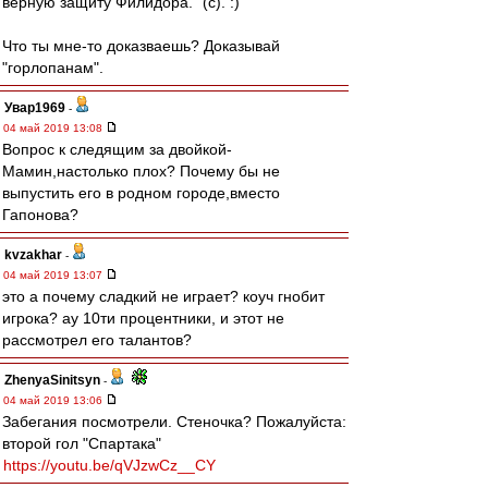
верную защиту Филидора." (c). :)
Что ты мне-то доказваешь? Доказывай
"горлопанам".
Увар1969
-
04 май 2019 13:08
Вопрос к следящим за двойкой-
Мамин,настолько плох? Почему бы не
выпустить его в родном городе,вместо
Гапонова?
kvzakhar
-
04 май 2019 13:07
это а почему сладкий не играет? коуч гнобит
игрока? ау 10ти процентники, и этот не
рассмотрел его талантов?
ZhenyaSinitsyn
-
04 май 2019 13:06
Забегания посмотрели. Стеночка? Пожалуйста:
второй гол "Спартака"
https://youtu.be/qVJzwCz__CY