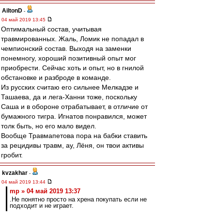
AiltonD
-
04 май 2019 13:45
Оптимальный состав, учитывая
травмированных. Жаль, Ломик не попадал в
чемпионский состав. Выходя на заменки
понемногу, хороший позитивный опыт мог
приобрести. Сейчас хоть и опыт, но в гнилой
обстановке и разброде в команде.
Из русских считаю его сильнее Мелкадзе и
Ташаева, да и лега-Ханни тоже, поскольку
Саша и в обороне отрабатывает, в отличие от
бумажного тигра. Игнатов понравился, может
толк быть, но его мало видел.
Вообще Травмапетова пора на бабки ставить
за рецидивы травм, ау, Лёня, он твои активы
гробит.
kvzakhar
-
04 май 2019 13:44
mp » 04 май 2019 13:37
.Не понятно просто на хрена покупать если не
подходит и не играет.