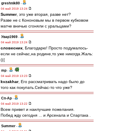
greshnik80
-
04 май 2019 13:24
Summer
, это уже вторая, разве нет?
Разве не с Кононовым мы в первом кубковом
матче вничью сгоняли с уральцами?
Увар1969
-
04 май 2019 13:24
словесник
, Благодарю! Просто подумалось-
если не сейчас,на родине,то уже никогда.Жаль:
(((
mp
-
04 май 2019 13:23
kvzakhar
, Его рассматривать надо было до
того как покупать.Сейчас-то что уже?
Сп-Ар
-
04 май 2019 13:22
Всем привет и наилучшие пожелания.
Побед жду сегодня ... и Арсенала и Спартака .
Summer
-