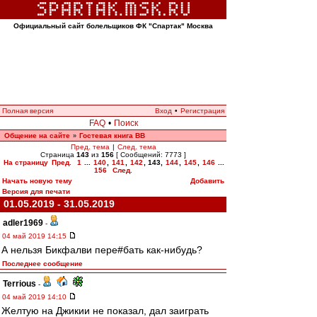
Официальный сайт болельщиков ФК "Спартак" Москва
Полная версия
Вход
•
Регистрация
FAQ
•
Поиск
Общение на сайте
Гостевая книга ВВ
»
Пред. тема
|
След. тема
Страница
143
из
156
[ Сообщений: 7773 ]
На страницу
Пред.
1
...
140
,
141
,
142
,
143
,
144
,
145
,
146
...
156
След.
Начать новую тему
Добавить
Версия для печати
01.05.2019 - 31.05.2019
adler1969
-
04 май 2019 14:15
А нельзя Бикфалви пере#бать как-нибудь?
Последнее сообщение
Terrious
-
04 май 2019 14:10
Желтую на Джикии не показал, дал заиграть