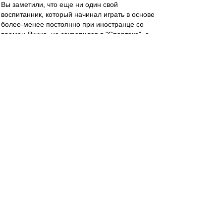
Вы заметили, что еще ни один свой
воспитанник, который начинал играть в основе
более-менее постоянно при иностранце со
времен Якина, не закрепился в "Спартаке", а
пылит теперь в какой-нибудь нижне-средней
команде? Думаю, такая же судьба ждет и
Ломовицкого с Рассказовым. Очень уж они
ниочемные.
SAS
-
04 май 2019 12:52
Стал известен стартовый состав красно-белых
в выездном матче 27-го тура чемпионата
России против «Урала». Встреча начнётся в
14:00 по Москве.
«Спартак»: Максименко, Ещенко, Гапонов,
Джикия (к), Айртон, Зобнин, Гулиев, Фернандо,
Мельгарехо, Зе Луиш, Ломовицкий.
Запасные: Поплевченков, Терешкин, Мамин,
Комбаров, Глушаков, Умяров, Игнатов,
Глушенков, Ташаев, Ханни, Мелкадзе.