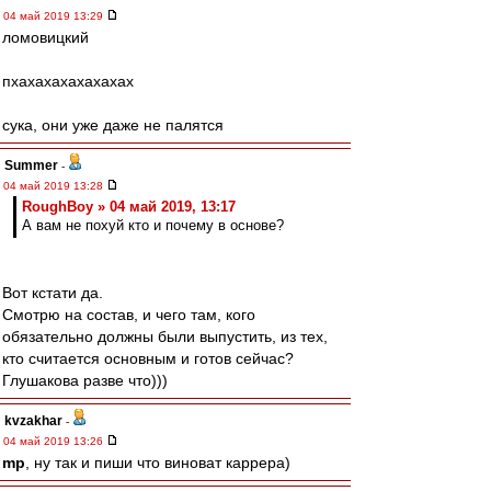
04 май 2019 13:29
ломовицкий
пхахахахахахахах
сука, они уже даже не палятся
Summer
-
04 май 2019 13:28
RoughBoy » 04 май 2019, 13:17
А вам не похуй кто и почему в основе?
Вот кстати да.
Смотрю на состав, и чего там, кого
обязательно должны были выпустить, из тех,
кто считается основным и готов сейчас?
Глушакова разве что)))
kvzakhar
-
04 май 2019 13:26
mp
, ну так и пиши что виноват каррера)