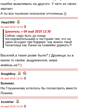
ошибки вываливать на другого. У него их своих
хватает.
А ты все пылинки опахалом отгоняешь.))
Увар1969
-
04 май 2019 13:34
Ценитель » 04 май 2019 13:30
Сейчас надо быть до конца
последовательными и честными тем, кто на
гавно исходил при Каррере "как можно такой
Талантище как Ханни на скамейке держать?!
Василий,а такие разве были?:) Дружище,ты в
каком то своём ,выдуманном, мире
живёшь,не?:)
RoughBoy
-
04 май 2019 13:33
Summer
,
На Глушенкова хотелось бы посмотреть вместо
Ломика.
kvzakhar
-
04 май 2019 13:32