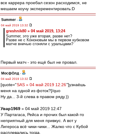
все каррера проебал сезон расходимся, не
мешаем коучу эксперементировать:D
Summer
-
04 май 2019 13:32
greshnik80 » 04 май 2019, 13:24
Summer, это уже вторая, разве нет?
Разве не с Кононовым мы в первом кубковом
матче вничью сгоняли с уральцами?
Первый матч - это ещё был не провал.
МосфОлд
-
04 май 2019 13:32
[quote="
SAS » 04 май 2019 12:26
"]узнаёшь
меня на одной из фоток?[/quo
Ну да... 3-й слева в правом ряду.))
Увар1969
» 04 май 2019 12:47
У Партагаса, Рейса и прочих был какой-то
неприятный для меня привкус. А вот у
Лигероса всё чики-чики... Жалко что с Кубой
расплевались тогда.