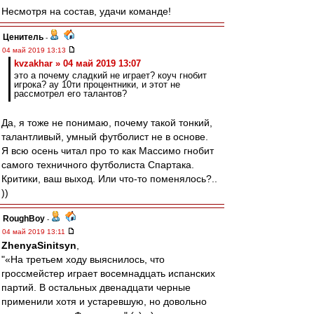
Несмотря на состав, удачи команде!
Ценитель
-
04 май 2019 13:13
kvzakhar » 04 май 2019 13:07
это а почему сладкий не играет? коуч гнобит
игрока? ау 10ти процентники, и этот не
рассмотрел его талантов?
Да, я тоже не понимаю, почему такой тонкий,
талантливый, умный футболист не в основе.
Я всю осень читал про то как Массимо гнобит
самого техничного футболиста Спартака.
Критики, ваш выход. Или что-то поменялось?..
))
RoughBoy
-
04 май 2019 13:11
ZhenyaSinitsyn
,
"«На третьем ходу выяснилось, что
гроссмейстер играет восемнадцать испанских
партий. В остальных двенадцати черные
применили хотя и устаревшую, но довольно