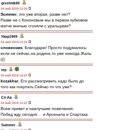
greshnik80
-
04 май 2019 13:24
Summer
, это уже вторая, разве нет?
Разве не с Кононовым мы в первом кубковом
матче вничью сгоняли с уральцами?
Увар1969
-
04 май 2019 13:24
словесник
, Благодарю! Просто подумалось-
если не сейчас,на родине,то уже никогда.Жаль:
(((
mp
-
04 май 2019 13:23
kvzakhar
, Его рассматривать надо было до
того как покупать.Сейчас-то что уже?
Сп-Ар
-
04 май 2019 13:22
Всем привет и наилучшие пожелания.
Побед жду сегодня ... и Арсенала и Спартака .
Summer
-