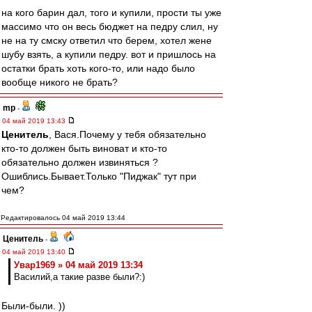
на кого барин дал, того и купили, прости ты уже
массимо что он весь бюджет на педру слил, ну
не на ту смску ответил что берем, хотел жене
шубу взять, а купили педру. вот и пришлось на
остатки брать хоть кого-то, или надо было
вообще никого не брать?
mp
-
04 май 2019 13:43
Ценитель
, Вася.Почему у тебя обязательно
кто-то должен быть виноват и кто-то
обязательно должен извиняться ?
Ошиблись.Бывает.Только "Пиджак" тут при
чем?
Редактировалось 04 май 2019 13:44
Ценитель
-
04 май 2019 13:40
Увар1969 » 04 май 2019 13:34
Василий,а такие разве были?:)
Были-были. ))