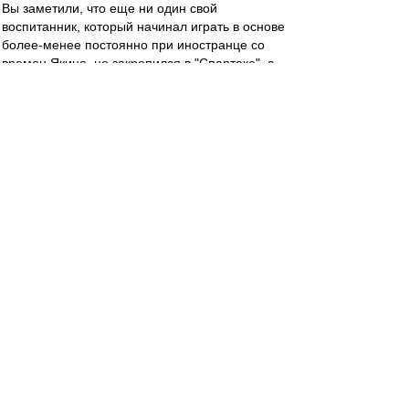
Вы заметили, что еще ни один свой
воспитанник, который начинал играть в основе
более-менее постоянно при иностранце со
времен Якина, не закрепился в "Спартаке", а
пылит теперь в какой-нибудь нижне-средней
команде? Думаю, такая же судьба ждет и
Ломовицкого с Рассказовым. Очень уж они
ниочемные.
SAS
-
04 май 2019 12:52
Стал известен стартовый состав красно-белых
в выездном матче 27-го тура чемпионата
России против «Урала». Встреча начнётся в
14:00 по Москве.
«Спартак»: Максименко, Ещенко, Гапонов,
Джикия (к), Айртон, Зобнин, Гулиев, Фернандо,
Мельгарехо, Зе Луиш, Ломовицкий.
Запасные: Поплевченков, Терешкин, Мамин,
Комбаров, Глушаков, Умяров, Игнатов,
Глушенков, Ташаев, Ханни, Мелкадзе.