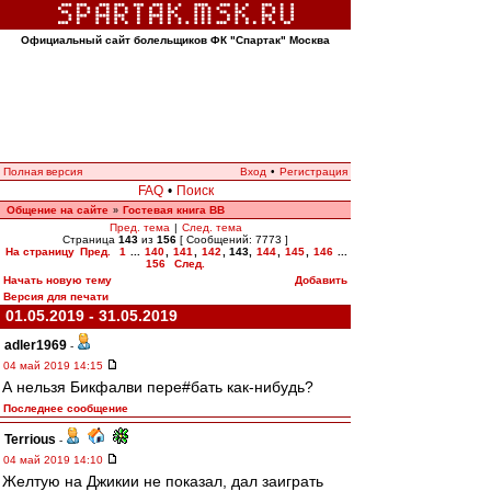
Официальный сайт болельщиков ФК "Спартак" Москва
Полная версия
Вход
•
Регистрация
FAQ
•
Поиск
Общение на сайте
Гостевая книга ВВ
»
Пред. тема
|
След. тема
Страница
143
из
156
[ Сообщений: 7773 ]
На страницу
Пред.
1
...
140
,
141
,
142
,
143
,
144
,
145
,
146
...
156
След.
Начать новую тему
Добавить
Версия для печати
01.05.2019 - 31.05.2019
adler1969
-
04 май 2019 14:15
А нельзя Бикфалви пере#бать как-нибудь?
Последнее сообщение
Terrious
-
04 май 2019 14:10
Желтую на Джикии не показал, дал заиграть