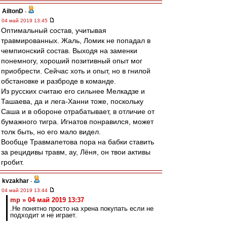
AiltonD
-
04 май 2019 13:45
Оптимальный состав, учитывая
травмированных. Жаль, Ломик не попадал в
чемпионский состав. Выходя на заменки
понемногу, хороший позитивный опыт мог
приобрести. Сейчас хоть и опыт, но в гнилой
обстановке и разброде в команде.
Из русских считаю его сильнее Мелкадзе и
Ташаева, да и лега-Ханни тоже, поскольку
Саша и в обороне отрабатывает, в отличие от
бумажного тигра. Игнатов понравился, может
толк быть, но его мало видел.
Вообще Травмапетова пора на бабки ставить
за рецидивы травм, ау, Лёня, он твои активы
гробит.
kvzakhar
-
04 май 2019 13:44
mp » 04 май 2019 13:37
.Не понятно просто на хрена покупать если не
подходит и не играет.