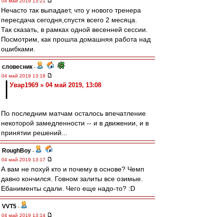
04 май 2019 13:21
Нечасто так выпадает, что у нового тренера
пересдача сегодня,спустя всего 2 месяца.
Так сказать, в рамках одной весенней сессии.
Посмотрим, как прошла домашняя работа над
ошибками.
словесник
-
04 май 2019 13:18
Увар1969 » 04 май 2019, 13:08
По последним матчам осталось впечатление
некоторой замедленности -- и в движении, и в
принятии решений...
RoughBoy
-
04 май 2019 13:17
А вам не похуй кто и почему в основе? Чемп
давно кончился. Говном залиты все озимые.
Ебанименты сдали. Чего еще надо-то? :D
VVT5
-
04 май 2019 13:14