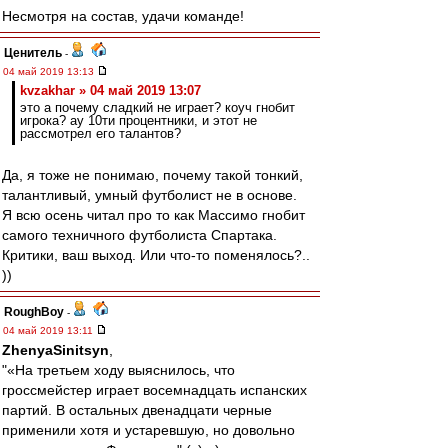
Несмотря на состав, удачи команде!
Ценитель
-
04 май 2019 13:13
kvzakhar » 04 май 2019 13:07
это а почему сладкий не играет? коуч гнобит
игрока? ау 10ти процентники, и этот не
рассмотрел его талантов?
Да, я тоже не понимаю, почему такой тонкий,
талантливый, умный футболист не в основе.
Я всю осень читал про то как Массимо гнобит
самого техничного футболиста Спартака.
Критики, ваш выход. Или что-то поменялось?..
))
RoughBoy
-
04 май 2019 13:11
ZhenyaSinitsyn
,
"«На третьем ходу выяснилось, что
гроссмейстер играет восемнадцать испанских
партий. В остальных двенадцати черные
применили хотя и устаревшую, но довольно