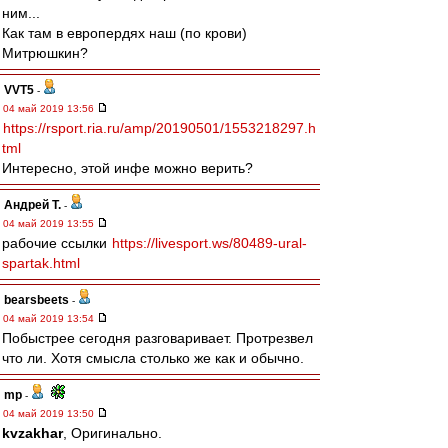
ним...
Как там в европердях наш (по крови)
Митрюшкин?
VVT5
-
04 май 2019 13:56
https://rsport.ria.ru/amp/20190501/1553218297.h
tml
Интересно, этой инфе можно верить?
Андрей Т.
-
04 май 2019 13:55
рабочие ссылки
https://livesport.ws/80489-ural-
spartak.html
bearsbeets
-
04 май 2019 13:54
Побыстрее сегодня разговаривает. Протрезвел
что ли. Хотя смысла столько же как и обычно.
mp
-
04 май 2019 13:50
kvzakhar
, Оригинально.