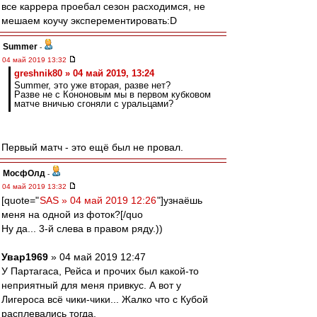
все каррера проебал сезон расходимся, не
мешаем коучу эксперементировать:D
Summer
-
04 май 2019 13:32
greshnik80 » 04 май 2019, 13:24
Summer, это уже вторая, разве нет?
Разве не с Кононовым мы в первом кубковом
матче вничью сгоняли с уральцами?
Первый матч - это ещё был не провал.
МосфОлд
-
04 май 2019 13:32
[quote="
SAS » 04 май 2019 12:26
"]узнаёшь
меня на одной из фоток?[/quo
Ну да... 3-й слева в правом ряду.))
Увар1969
» 04 май 2019 12:47
У Партагаса, Рейса и прочих был какой-то
неприятный для меня привкус. А вот у
Лигероса всё чики-чики... Жалко что с Кубой
расплевались тогда.