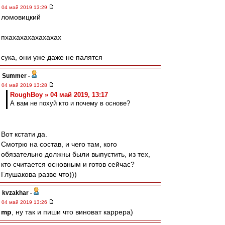
04 май 2019 13:29
ломовицкий
пхахахахахахахах
сука, они уже даже не палятся
Summer
-
04 май 2019 13:28
RoughBoy » 04 май 2019, 13:17
А вам не похуй кто и почему в основе?
Вот кстати да.
Смотрю на состав, и чего там, кого
обязательно должны были выпустить, из тех,
кто считается основным и готов сейчас?
Глушакова разве что)))
kvzakhar
-
04 май 2019 13:26
mp
, ну так и пиши что виноват каррера)