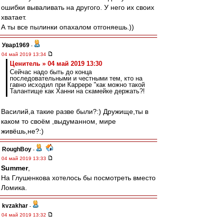
ошибки вываливать на другого. У него их своих
хватает.
А ты все пылинки опахалом отгоняешь.))
Увар1969
-
04 май 2019 13:34
Ценитель » 04 май 2019 13:30
Сейчас надо быть до конца
последовательными и честными тем, кто на
гавно исходил при Каррере "как можно такой
Талантище как Ханни на скамейке держать?!
Василий,а такие разве были?:) Дружище,ты в
каком то своём ,выдуманном, мире
живёшь,не?:)
RoughBoy
-
04 май 2019 13:33
Summer
,
На Глушенкова хотелось бы посмотреть вместо
Ломика.
kvzakhar
-
04 май 2019 13:32