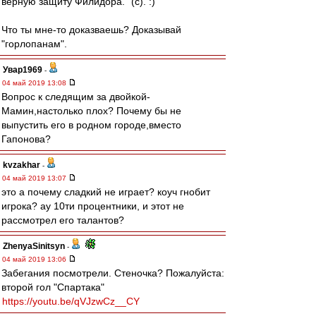
верную защиту Филидора." (c). :)
Что ты мне-то доказваешь? Доказывай
"горлопанам".
Увар1969
-
04 май 2019 13:08
Вопрос к следящим за двойкой-
Мамин,настолько плох? Почему бы не
выпустить его в родном городе,вместо
Гапонова?
kvzakhar
-
04 май 2019 13:07
это а почему сладкий не играет? коуч гнобит
игрока? ау 10ти процентники, и этот не
рассмотрел его талантов?
ZhenyaSinitsyn
-
04 май 2019 13:06
Забегания посмотрели. Стеночка? Пожалуйста:
второй гол "Спартака"
https://youtu.be/qVJzwCz__CY