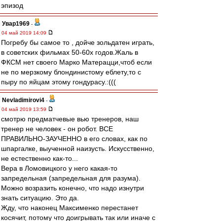
эпизод
Увар1969
-
04 май 2019 14:09
Погребу бы самое то , дойче зольдатен играть,
в советских фильмах 50-60х годов.Жаль в
ФКСМ нет своего Марко Матерацци,чтоб если
не по мерзкому блондинистому еблету,то с
пыру по яйцам этому гондурасу.:(((
Nevladimirovi4
-
04 май 2019 13:59
смотрю предматчевые вью тренеров, наш
тренер не человек - он робот. ВСЕ
ПРАВИЛЬНО-ЗАУЧЕННО в его словах, как по
шпаргалке, выученной наизусть. Искусственно,
не естественно как-то...
Вера в Ломовицкого у него какая-то
запредельная (запредельная для разума).
Можно возразить конечно, что надо изнутри
знать ситуацию. Это да.
Жду, что наконец Максименко перестанет
косячит, потому что доигрывать так или иначе с