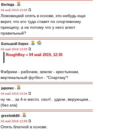
Berloga
-
04 май 2019 13:06
Ломовицкий опять в основе, кто-нибудь еще
верит, что его туда ставят по спортивному
принципу, а не потому что у него агент
правильный?
Большой Хорхе
-
04 май 2019 13:05
RoughBoy » 04 май 2019, 12:30
Фабрики - рабочим, землю - крестьянам,
вертикальный футбол - "Спартаку"!
japonec
-
04 май 2019 13:04
ну че... за 4-е место. скол!.. удачи, верующим...
(без зла)
greshnik80
-
04 май 2019 12:58
Опять блатной в основе.