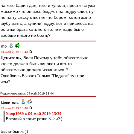
на кого барин дал, того и купили, прости ты уже
массимо что он весь бюджет на педру слил, ну
не на ту смску ответил что берем, хотел жене
шубу взять, а купили педру. вот и пришлось на
остатки брать хоть кого-то, или надо было
вообще никого не брать?
mp
-
04 май 2019 13:43
Ценитель
, Вася.Почему у тебя обязательно
кто-то должен быть виноват и кто-то
обязательно должен извиняться ?
Ошиблись.Бывает.Только "Пиджак" тут при
чем?
Редактировалось 04 май 2019 13:44
Ценитель
-
04 май 2019 13:40
Увар1969 » 04 май 2019 13:34
Василий,а такие разве были?:)
Были-были. ))