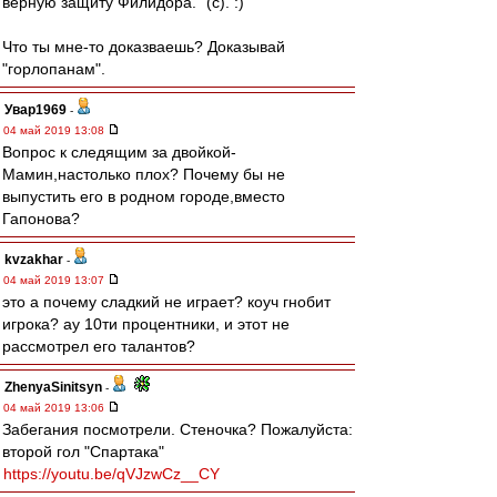
верную защиту Филидора." (c). :)
Что ты мне-то доказваешь? Доказывай
"горлопанам".
Увар1969
-
04 май 2019 13:08
Вопрос к следящим за двойкой-
Мамин,настолько плох? Почему бы не
выпустить его в родном городе,вместо
Гапонова?
kvzakhar
-
04 май 2019 13:07
это а почему сладкий не играет? коуч гнобит
игрока? ау 10ти процентники, и этот не
рассмотрел его талантов?
ZhenyaSinitsyn
-
04 май 2019 13:06
Забегания посмотрели. Стеночка? Пожалуйста:
второй гол "Спартака"
https://youtu.be/qVJzwCz__CY