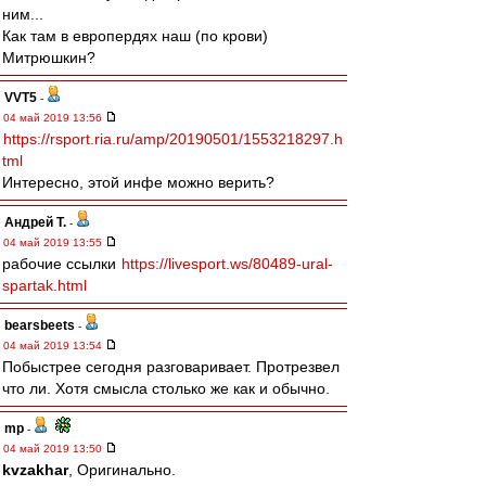
ним...
Как там в европердях наш (по крови)
Митрюшкин?
VVT5
-
04 май 2019 13:56
https://rsport.ria.ru/amp/20190501/1553218297.h
tml
Интересно, этой инфе можно верить?
Андрей Т.
-
04 май 2019 13:55
рабочие ссылки
https://livesport.ws/80489-ural-
spartak.html
bearsbeets
-
04 май 2019 13:54
Побыстрее сегодня разговаривает. Протрезвел
что ли. Хотя смысла столько же как и обычно.
mp
-
04 май 2019 13:50
kvzakhar
, Оригинально.