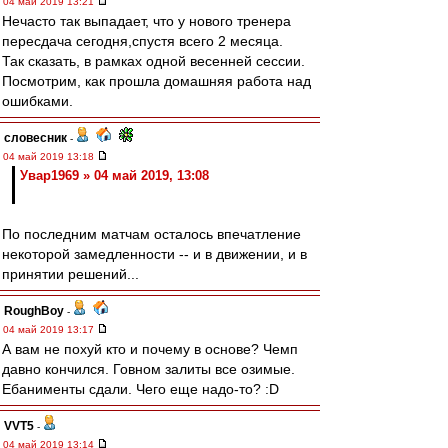
04 май 2019 13:21
Нечасто так выпадает, что у нового тренера
пересдача сегодня,спустя всего 2 месяца.
Так сказать, в рамках одной весенней сессии.
Посмотрим, как прошла домашняя работа над
ошибками.
словесник
-
04 май 2019 13:18
Увар1969 » 04 май 2019, 13:08
По последним матчам осталось впечатление
некоторой замедленности -- и в движении, и в
принятии решений...
RoughBoy
-
04 май 2019 13:17
А вам не похуй кто и почему в основе? Чемп
давно кончился. Говном залиты все озимые.
Ебанименты сдали. Чего еще надо-то? :D
VVT5
-
04 май 2019 13:14