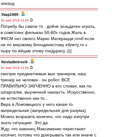
эпизод
Увар1969
-
04 май 2019 14:09
Погребу бы самое то , дойче зольдатен играть,
в советских фильмах 50-60х годов.Жаль в
ФКСМ нет своего Марко Матерацци,чтоб если
не по мерзкому блондинистому еблету,то с
пыру по яйцам этому гондурасу.:(((
Nevladimirovi4
-
04 май 2019 13:59
смотрю предматчевые вью тренеров, наш
тренер не человек - он робот. ВСЕ
ПРАВИЛЬНО-ЗАУЧЕННО в его словах, как по
шпаргалке, выученной наизусть. Искусственно,
не естественно как-то...
Вера в Ломовицкого у него какая-то
запредельная (запредельная для разума).
Можно возразить конечно, что надо изнутри
знать ситуацию. Это да.
Жду, что наконец Максименко перестанет
косячит, потому что доигрывать так или иначе с