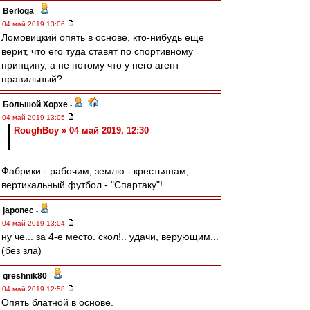
Berloga
-
04 май 2019 13:06
Ломовицкий опять в основе, кто-нибудь еще
верит, что его туда ставят по спортивному
принципу, а не потому что у него агент
правильный?
Большой Хорхе
-
04 май 2019 13:05
RoughBoy » 04 май 2019, 12:30
Фабрики - рабочим, землю - крестьянам,
вертикальный футбол - "Спартаку"!
japonec
-
04 май 2019 13:04
ну че... за 4-е место. скол!.. удачи, верующим...
(без зла)
greshnik80
-
04 май 2019 12:58
Опять блатной в основе.