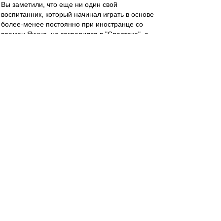
Вы заметили, что еще ни один свой
воспитанник, который начинал играть в основе
более-менее постоянно при иностранце со
времен Якина, не закрепился в "Спартаке", а
пылит теперь в какой-нибудь нижне-средней
команде? Думаю, такая же судьба ждет и
Ломовицкого с Рассказовым. Очень уж они
ниочемные.
SAS
-
04 май 2019 12:52
Стал известен стартовый состав красно-белых
в выездном матче 27-го тура чемпионата
России против «Урала». Встреча начнётся в
14:00 по Москве.
«Спартак»: Максименко, Ещенко, Гапонов,
Джикия (к), Айртон, Зобнин, Гулиев, Фернандо,
Мельгарехо, Зе Луиш, Ломовицкий.
Запасные: Поплевченков, Терешкин, Мамин,
Комбаров, Глушаков, Умяров, Игнатов,
Глушенков, Ташаев, Ханни, Мелкадзе.