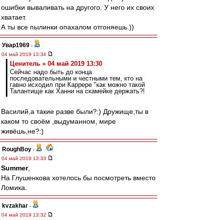
ошибки вываливать на другого. У него их своих
хватает.
А ты все пылинки опахалом отгоняешь.))
Увар1969
-
04 май 2019 13:34
Ценитель » 04 май 2019 13:30
Сейчас надо быть до конца
последовательными и честными тем, кто на
гавно исходил при Каррере "как можно такой
Талантище как Ханни на скамейке держать?!
Василий,а такие разве были?:) Дружище,ты в
каком то своём ,выдуманном, мире
живёшь,не?:)
RoughBoy
-
04 май 2019 13:33
Summer
,
На Глушенкова хотелось бы посмотреть вместо
Ломика.
kvzakhar
-
04 май 2019 13:32