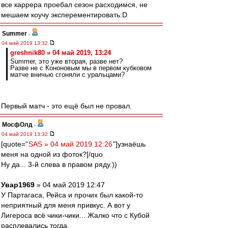
все каррера проебал сезон расходимся, не
мешаем коучу эксперементировать:D
Summer
-
04 май 2019 13:32
greshnik80 » 04 май 2019, 13:24
Summer, это уже вторая, разве нет?
Разве не с Кононовым мы в первом кубковом
матче вничью сгоняли с уральцами?
Первый матч - это ещё был не провал.
МосфОлд
-
04 май 2019 13:32
[quote="
SAS » 04 май 2019 12:26
"]узнаёшь
меня на одной из фоток?[/quo
Ну да... 3-й слева в правом ряду.))
Увар1969
» 04 май 2019 12:47
У Партагаса, Рейса и прочих был какой-то
неприятный для меня привкус. А вот у
Лигероса всё чики-чики... Жалко что с Кубой
расплевались тогда.