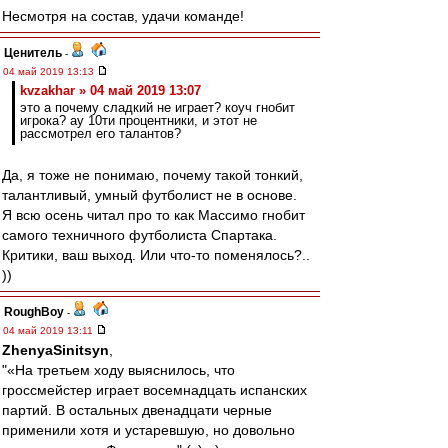
Несмотря на состав, удачи команде!
Ценитель
-
04 май 2019 13:13
kvzakhar » 04 май 2019 13:07
это а почему сладкий не играет? коуч гнобит
игрока? ау 10ти процентники, и этот не
рассмотрел его талантов?
Да, я тоже не понимаю, почему такой тонкий,
талантливый, умный футболист не в основе.
Я всю осень читал про то как Массимо гнобит
самого техничного футболиста Спартака.
Критики, ваш выход. Или что-то поменялось?..
))
RoughBoy
-
04 май 2019 13:11
ZhenyaSinitsyn
,
"«На третьем ходу выяснилось, что
гроссмейстер играет восемнадцать испанских
партий. В остальных двенадцати черные
применили хотя и устаревшую, но довольно