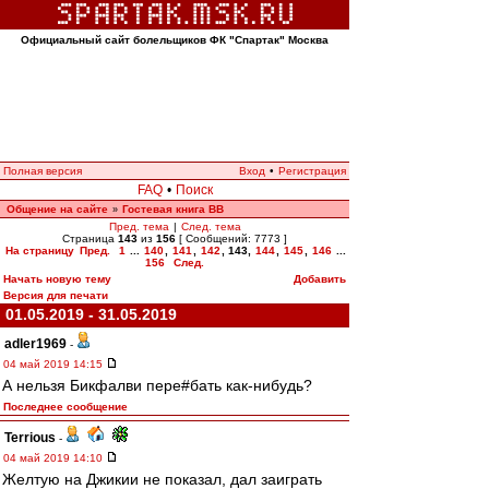
Официальный сайт болельщиков ФК "Спартак" Москва
Полная версия
Вход
•
Регистрация
FAQ
•
Поиск
Общение на сайте
Гостевая книга ВВ
»
Пред. тема
|
След. тема
Страница
143
из
156
[ Сообщений: 7773 ]
На страницу
Пред.
1
...
140
,
141
,
142
,
143
,
144
,
145
,
146
...
156
След.
Начать новую тему
Добавить
Версия для печати
01.05.2019 - 31.05.2019
adler1969
-
04 май 2019 14:15
А нельзя Бикфалви пере#бать как-нибудь?
Последнее сообщение
Terrious
-
04 май 2019 14:10
Желтую на Джикии не показал, дал заиграть