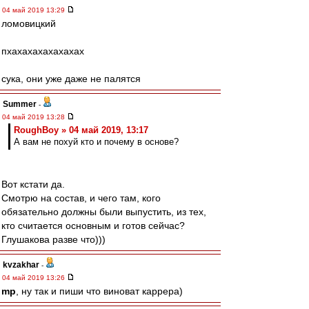
04 май 2019 13:29
ломовицкий
пхахахахахахахах
сука, они уже даже не палятся
Summer
-
04 май 2019 13:28
RoughBoy » 04 май 2019, 13:17
А вам не похуй кто и почему в основе?
Вот кстати да.
Смотрю на состав, и чего там, кого
обязательно должны были выпустить, из тех,
кто считается основным и готов сейчас?
Глушакова разве что)))
kvzakhar
-
04 май 2019 13:26
mp
, ну так и пиши что виноват каррера)