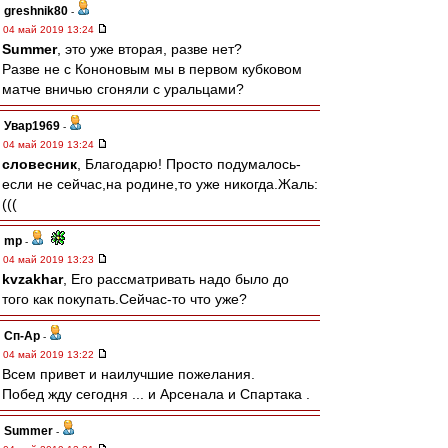
greshnik80
-
04 май 2019 13:24
Summer
, это уже вторая, разве нет?
Разве не с Кононовым мы в первом кубковом
матче вничью сгоняли с уральцами?
Увар1969
-
04 май 2019 13:24
словесник
, Благодарю! Просто подумалось-
если не сейчас,на родине,то уже никогда.Жаль:
(((
mp
-
04 май 2019 13:23
kvzakhar
, Его рассматривать надо было до
того как покупать.Сейчас-то что уже?
Сп-Ар
-
04 май 2019 13:22
Всем привет и наилучшие пожелания.
Побед жду сегодня ... и Арсенала и Спартака .
Summer
-