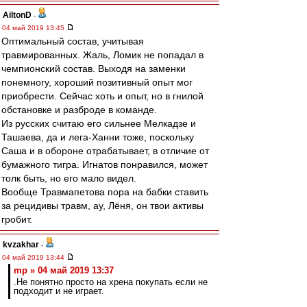
AiltonD
-
04 май 2019 13:45
Оптимальный состав, учитывая
травмированных. Жаль, Ломик не попадал в
чемпионский состав. Выходя на заменки
понемногу, хороший позитивный опыт мог
приобрести. Сейчас хоть и опыт, но в гнилой
обстановке и разброде в команде.
Из русских считаю его сильнее Мелкадзе и
Ташаева, да и лега-Ханни тоже, поскольку
Саша и в обороне отрабатывает, в отличие от
бумажного тигра. Игнатов понравился, может
толк быть, но его мало видел.
Вообще Травмапетова пора на бабки ставить
за рецидивы травм, ау, Лёня, он твои активы
гробит.
kvzakhar
-
04 май 2019 13:44
mp » 04 май 2019 13:37
.Не понятно просто на хрена покупать если не
подходит и не играет.