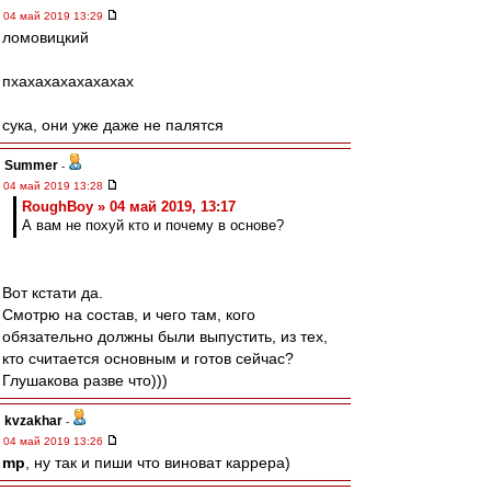
04 май 2019 13:29
ломовицкий
пхахахахахахахах
сука, они уже даже не палятся
Summer
-
04 май 2019 13:28
RoughBoy » 04 май 2019, 13:17
А вам не похуй кто и почему в основе?
Вот кстати да.
Смотрю на состав, и чего там, кого
обязательно должны были выпустить, из тех,
кто считается основным и готов сейчас?
Глушакова разве что)))
kvzakhar
-
04 май 2019 13:26
mp
, ну так и пиши что виноват каррера)