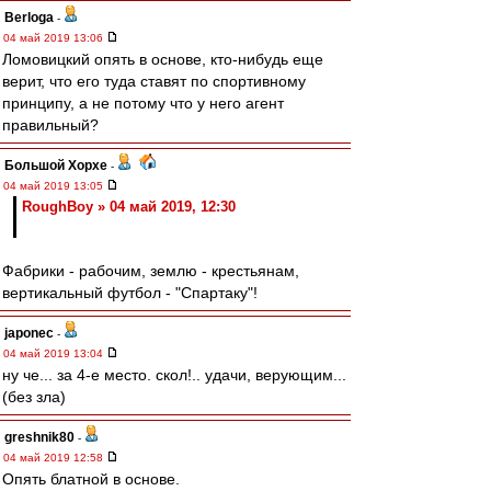
Berloga
-
04 май 2019 13:06
Ломовицкий опять в основе, кто-нибудь еще
верит, что его туда ставят по спортивному
принципу, а не потому что у него агент
правильный?
Большой Хорхе
-
04 май 2019 13:05
RoughBoy » 04 май 2019, 12:30
Фабрики - рабочим, землю - крестьянам,
вертикальный футбол - "Спартаку"!
japonec
-
04 май 2019 13:04
ну че... за 4-е место. скол!.. удачи, верующим...
(без зла)
greshnik80
-
04 май 2019 12:58
Опять блатной в основе.