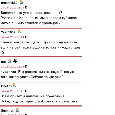
greshnik80
-
04 май 2019 13:24
Summer
, это уже вторая, разве нет?
Разве не с Кононовым мы в первом кубковом
матче вничью сгоняли с уральцами?
Увар1969
-
04 май 2019 13:24
словесник
, Благодарю! Просто подумалось-
если не сейчас,на родине,то уже никогда.Жаль:
(((
mp
-
04 май 2019 13:23
kvzakhar
, Его рассматривать надо было до
того как покупать.Сейчас-то что уже?
Сп-Ар
-
04 май 2019 13:22
Всем привет и наилучшие пожелания.
Побед жду сегодня ... и Арсенала и Спартака .
Summer
-