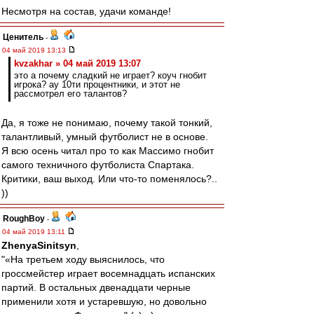
Несмотря на состав, удачи команде!
Ценитель
-
04 май 2019 13:13
kvzakhar » 04 май 2019 13:07
это а почему сладкий не играет? коуч гнобит
игрока? ау 10ти процентники, и этот не
рассмотрел его талантов?
Да, я тоже не понимаю, почему такой тонкий,
талантливый, умный футболист не в основе.
Я всю осень читал про то как Массимо гнобит
самого техничного футболиста Спартака.
Критики, ваш выход. Или что-то поменялось?..
))
RoughBoy
-
04 май 2019 13:11
ZhenyaSinitsyn
,
"«На третьем ходу выяснилось, что
гроссмейстер играет восемнадцать испанских
партий. В остальных двенадцати черные
применили хотя и устаревшую, но довольно