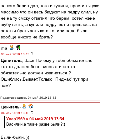
на кого барин дал, того и купили, прости ты уже
массимо что он весь бюджет на педру слил, ну
не на ту смску ответил что берем, хотел жене
шубу взять, а купили педру. вот и пришлось на
остатки брать хоть кого-то, или надо было
вообще никого не брать?
mp
-
04 май 2019 13:43
Ценитель
, Вася.Почему у тебя обязательно
кто-то должен быть виноват и кто-то
обязательно должен извиняться ?
Ошиблись.Бывает.Только "Пиджак" тут при
чем?
Редактировалось 04 май 2019 13:44
Ценитель
-
04 май 2019 13:40
Увар1969 » 04 май 2019 13:34
Василий,а такие разве были?:)
Были-были. ))