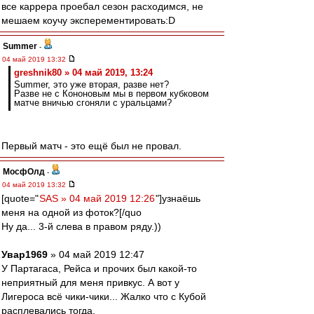
все каррера проебал сезон расходимся, не
мешаем коучу эксперементировать:D
Summer
-
04 май 2019 13:32
greshnik80 » 04 май 2019, 13:24
Summer, это уже вторая, разве нет?
Разве не с Кононовым мы в первом кубковом
матче вничью сгоняли с уральцами?
Первый матч - это ещё был не провал.
МосфОлд
-
04 май 2019 13:32
[quote="
SAS » 04 май 2019 12:26
"]узнаёшь
меня на одной из фоток?[/quo
Ну да... 3-й слева в правом ряду.))
Увар1969
» 04 май 2019 12:47
У Партагаса, Рейса и прочих был какой-то
неприятный для меня привкус. А вот у
Лигероса всё чики-чики... Жалко что с Кубой
расплевались тогда.