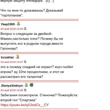
верную защиту Филидора." (c). :)
Что ты мне-то доказваешь? Доказывай
"горлопанам".
Увар1969
-
04 май 2019 13:08
Вопрос к следящим за двойкой-
Мамин,настолько плох? Почему бы не
выпустить его в родном городе,вместо
Гапонова?
kvzakhar
-
04 май 2019 13:07
это а почему сладкий не играет? коуч гнобит
игрока? ау 10ти процентники, и этот не
рассмотрел его талантов?
ZhenyaSinitsyn
-
04 май 2019 13:06
Забегания посмотрели. Стеночка? Пожалуйста:
второй гол "Спартака"
https://youtu.be/qVJzwCz__CY