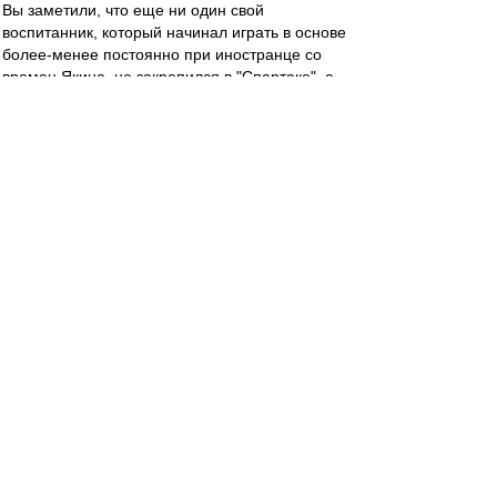
Вы заметили, что еще ни один свой
воспитанник, который начинал играть в основе
более-менее постоянно при иностранце со
времен Якина, не закрепился в "Спартаке", а
пылит теперь в какой-нибудь нижне-средней
команде? Думаю, такая же судьба ждет и
Ломовицкого с Рассказовым. Очень уж они
ниочемные.
SAS
-
04 май 2019 12:52
Стал известен стартовый состав красно-белых
в выездном матче 27-го тура чемпионата
России против «Урала». Встреча начнётся в
14:00 по Москве.
«Спартак»: Максименко, Ещенко, Гапонов,
Джикия (к), Айртон, Зобнин, Гулиев, Фернандо,
Мельгарехо, Зе Луиш, Ломовицкий.
Запасные: Поплевченков, Терешкин, Мамин,
Комбаров, Глушаков, Умяров, Игнатов,
Глушенков, Ташаев, Ханни, Мелкадзе.