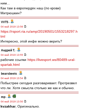
ним...
Как там в европердях наш (по крови)
Митрюшкин?
VVT5
-
04 май 2019 13:56
https://rsport.ria.ru/amp/20190501/1553218297.h
tml
Интересно, этой инфе можно верить?
Андрей Т.
-
04 май 2019 13:55
рабочие ссылки
https://livesport.ws/80489-ural-
spartak.html
bearsbeets
-
04 май 2019 13:54
Побыстрее сегодня разговаривает. Протрезвел
что ли. Хотя смысла столько же как и обычно.
mp
-
04 май 2019 13:50
kvzakhar
, Оригинально.