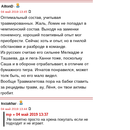
AiltonD
-
04 май 2019 13:45
Оптимальный состав, учитывая
травмированных. Жаль, Ломик не попадал в
чемпионский состав. Выходя на заменки
понемногу, хороший позитивный опыт мог
приобрести. Сейчас хоть и опыт, но в гнилой
обстановке и разброде в команде.
Из русских считаю его сильнее Мелкадзе и
Ташаева, да и лега-Ханни тоже, поскольку
Саша и в обороне отрабатывает, в отличие от
бумажного тигра. Игнатов понравился, может
толк быть, но его мало видел.
Вообще Травмапетова пора на бабки ставить
за рецидивы травм, ау, Лёня, он твои активы
гробит.
kvzakhar
-
04 май 2019 13:44
mp » 04 май 2019 13:37
.Не понятно просто на хрена покупать если не
подходит и не играет.