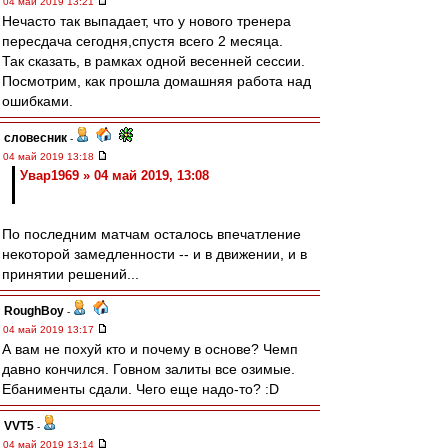
04 май 2019 13:21
Нечасто так выпадает, что у нового тренера
пересдача сегодня,спустя всего 2 месяца.
Так сказать, в рамках одной весенней сессии.
Посмотрим, как прошла домашняя работа над
ошибками.
словесник
-
04 май 2019 13:18
Увар1969 » 04 май 2019, 13:08
По последним матчам осталось впечатление
некоторой замедленности -- и в движении, и в
принятии решений...
RoughBoy
-
04 май 2019 13:17
А вам не похуй кто и почему в основе? Чемп
давно кончился. Говном залиты все озимые.
Ебанименты сдали. Чего еще надо-то? :D
VVT5
-
04 май 2019 13:14