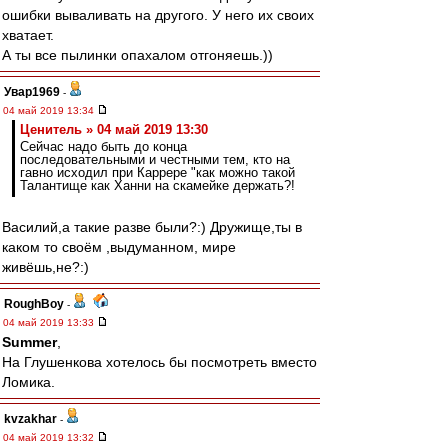
ошибки вываливать на другого. У него их своих
хватает.
А ты все пылинки опахалом отгоняешь.))
Увар1969
-
04 май 2019 13:34
Ценитель » 04 май 2019 13:30
Сейчас надо быть до конца
последовательными и честными тем, кто на
гавно исходил при Каррере "как можно такой
Талантище как Ханни на скамейке держать?!
Василий,а такие разве были?:) Дружище,ты в
каком то своём ,выдуманном, мире
живёшь,не?:)
RoughBoy
-
04 май 2019 13:33
Summer
,
На Глушенкова хотелось бы посмотреть вместо
Ломика.
kvzakhar
-
04 май 2019 13:32