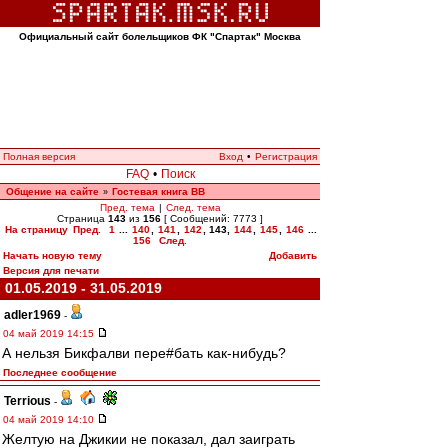
Официальный сайт болельщиков ФК "Спартак" Москва
Полная версия
Вход
•
Регистрация
FAQ
•
Поиск
Общение на сайте
Гостевая книга ВВ
»
Пред. тема
|
След. тема
Страница
143
из
156
[ Сообщений: 7773 ]
На страницу
Пред.
1
...
140
,
141
,
142
,
143
,
144
,
145
,
146
...
156
След.
Начать новую тему
Добавить
Версия для печати
01.05.2019 - 31.05.2019
adler1969
-
04 май 2019 14:15
А нельзя Бикфалви пере#бать как-нибудь?
Последнее сообщение
Terrious
-
04 май 2019 14:10
Желтую на Джикии не показал, дал заиграть