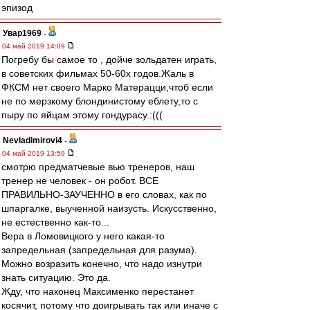
эпизод
Увар1969
-
04 май 2019 14:09
Погребу бы самое то , дойче зольдатен играть,
в советских фильмах 50-60х годов.Жаль в
ФКСМ нет своего Марко Матерацци,чтоб если
не по мерзкому блондинистому еблету,то с
пыру по яйцам этому гондурасу.:(((
Nevladimirovi4
-
04 май 2019 13:59
смотрю предматчевые вью тренеров, наш
тренер не человек - он робот. ВСЕ
ПРАВИЛЬНО-ЗАУЧЕННО в его словах, как по
шпаргалке, выученной наизусть. Искусственно,
не естественно как-то...
Вера в Ломовицкого у него какая-то
запредельная (запредельная для разума).
Можно возразить конечно, что надо изнутри
знать ситуацию. Это да.
Жду, что наконец Максименко перестанет
косячит, потому что доигрывать так или иначе с