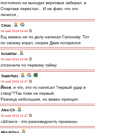
постоянно на выходах верховые забирал, в
Спартаке перестал... И не факт, что это
лечится...
Cmac
-
04 май 2019 14:48
Ещ кажись не по делу напихал Гапонову. Тот
по своему играл, скорее Джик потерялся
kvzakhar
-
04 май 2019 14:48
отскочили по первому тайму.
Superfuzz
-
04 май 2019 14:47
Йося
, и что, кто-то написал "первый удар в
створ"?Так тоже не первый.
Разница небольшая, но важен принцип.
Alex-Ch
-
04 май 2019 14:47
«Штанга - это разновидность промаха»
МосфОлд
-