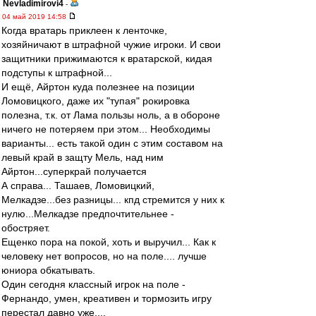
Nevladimirovi4
-
04 май 2019 14:58
Когда вратарь приклеен к ленточке,
хозяйничают в штрафной чужие игроки. И свои
защитники прижимаются к вратарской, кидая
подступы к штрафной...
И ещё, Айртон куда полезнее на позиции
Ломовицкого, даже их "тупая" рокировка
полезна, т.к. от Лама пользы ноль, а в обороне
ничего не потеряем при этом... Необходимы
варианты... есть такой один с этим составом на
левый край в защту Мель, над ним
Айртон...суперкрай получается
А справа... Ташаев, Ломовицкий,
Мелкадзе...без разницы... кпд стремится у них к
нулю...Мелкадзе предпочтительнее -
обостряет.
Ещенко пора на покой, хоть и выручил... Как к
человеку нет вопросов, но на поле.... лучше
юниора обкатывать.
Один сегодня классный игрок на поле -
Фернандо, умен, креативен и тормозить игру
перестал давно уже....