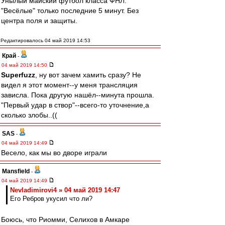
Унылый майский футбол класса ФНЛ.
"Весёлые" только последние 5 минут. Без
центра поля и защиты.
Редактировалось 04 май 2019 14:53
Край
-
04 май 2019 14:50
Superfuzz
, ну вот зачем хамить сразу? Не
видел я этот момент--у меня трансляция
зависла. Пока другую нашёл--минута прошла.
"Первый удар в створ"--всего-то уточнение,а
сколько злобы..((
SAS
-
04 май 2019 14:49
Весело, как мы во дворе играли
Mansfield
-
04 май 2019 14:49
Nevladimirovi4 » 04 май 2019 14:47
Его Ребров укусил что ли?
Боюсь, что Риомми, Селихов в Амкаре