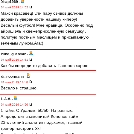
Увар1969
-
04 май 2019 14:52
Макси красавец! Эти пару сэйвов должны
добавить уверенности нашему киперу!
Весёлый футбол! Мне нравица. Особенно под
айриш эль и свежеприсоленную сёмгушку ,
политую постным маслицем и присыпанную
зелёным лучком.Ага:)
blind_guardian
-
04 май 2019 14:51
Как бы впереди то добавить. Гапонов хорош.
dr. noormann
-
04 май 2019 14:50
Весело и страшно.
L.А.V.
-
04 май 2019 14:50
1 тайм. С Уралом. 50/50. На равных.
А предстоит знаменитый Кононов-тайм.
23-х летний аналитик подскажет, главный
тренер настроит. Ух!