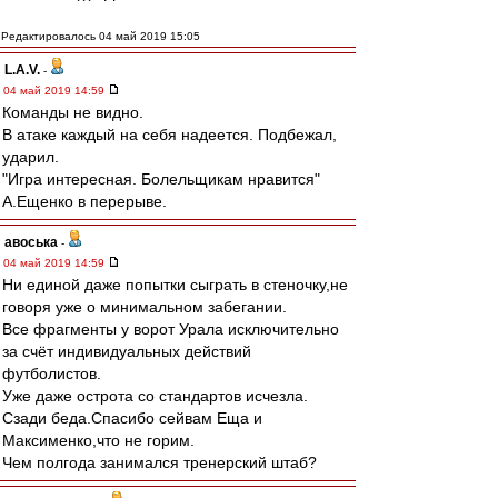
Редактировалось 04 май 2019 15:05
L.А.V.
-
04 май 2019 14:59
Команды не видно.
В атаке каждый на себя надеется. Подбежал,
ударил.
"Игра интересная. Болельщикам нравится"
А.Ещенко в перерыве.
авоська
-
04 май 2019 14:59
Ни единой даже попытки сыграть в стеночку,не
говоря уже о минимальном забегании.
Все фрагменты у ворот Урала исключительно
за счёт индивидуальных действий
футболистов.
Уже даже острота со стандартов исчезла.
Сзади беда.Спасибо сейвам Еща и
Максименко,что не горим.
Чем полгода занимался тренерский штаб?