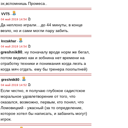
эх,вспомнишь Промеса..
VVT5
-
04 май 2019 14:54
Да неплохо играли....до 44 минуты, в конце
везло, но и сами могли пару забить.
kvzakhar
-
04 май 2019 14:54
greshnik80
, ну поначалу вроде норм же бегал,
потом видимо как и зобнина нет времени на
отработку техники и понимания когда лезть а
когда мяч отдать. ему бы тренера поопытней)
greshnik80
-
04 май 2019 14:52
Если честно, я получаю глубокое садистское
моральное удовлетворение от того, что
оказался, возможно, первым, кто понял, что
Ломовицкий - ужасный (за то определение,
которое хотел бы написать, и забанить могут)
игрок.