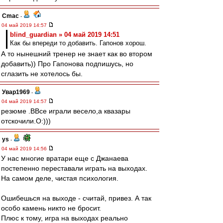
Cmac
-
04 май 2019 14:57
blind_guardian » 04 май 2019 14:51
Как бы впереди то добавить. Гапонов хорош.
А то нынешний тренер не знает как во втором
добавить)) Про Гапонова подпишусь, но
сглазить не хотелось бы.
Увар1969
-
04 май 2019 14:57
резюме .ВВсе играли весело,а квазары
отскочили.О:)))
ys
-
04 май 2019 14:56
У нас многие вратари еще с Джанаева
постепенно переставали играть на выходах.
На самом деле, чистая психология.
Ошибешься на выходе - считай, привез. А так
особо камень никто не бросит.
Плюс к тому, игра на выходах реально