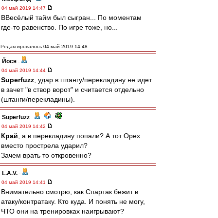
04 май 2019 14:47
ВВесёлый тайм был сыгран... По моментам
где-то равенство. По игре тоже, но...
Редактировалось 04 май 2019 14:48
Йося
-
04 май 2019 14:44
Superfuzz
, удар в штангу/перекладину не идет
в зачет "в створ ворот" и считается отдельно
(штанги/перекладины).
Superfuzz
-
04 май 2019 14:42
Край
, а в перекладину попали? А тот Орех
вместо прострела ударил?
Зачем врать то откровенно?
L.А.V.
-
04 май 2019 14:41
Внимательно смотрю, как Спартак бежит в
атаку/контратаку. Кто куда. И понять не могу,
ЧТО они на тренировках наигрывают?