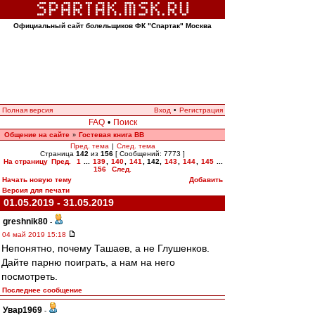
Официальный сайт болельщиков ФК "Спартак" Москва
Полная версия
Вход
•
Регистрация
FAQ
•
Поиск
Общение на сайте
Гостевая книга ВВ
»
Пред. тема
|
След. тема
Страница
142
из
156
[ Сообщений: 7773 ]
На страницу
Пред.
1
...
139
,
140
,
141
,
142
,
143
,
144
,
145
...
156
След.
Начать новую тему
Добавить
Версия для печати
01.05.2019 - 31.05.2019
greshnik80
-
04 май 2019 15:18
Непонятно, почему Ташаев, а не Глушенков.
Дайте парню поиграть, а нам на него
посмотреть.
Последнее сообщение
Увар1969
-