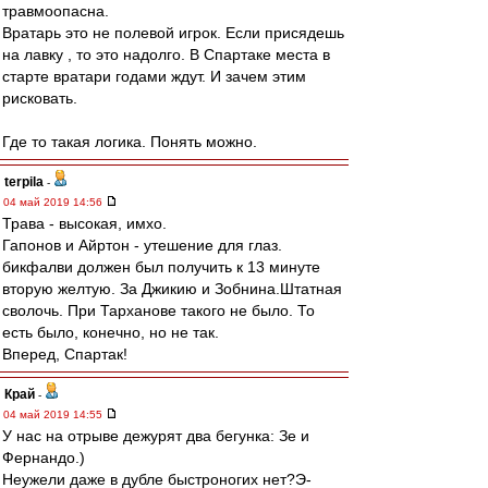
травмоопасна.
Вратарь это не полевой игрок. Если присядешь
на лавку , то это надолго. В Спартаке места в
старте вратари годами ждут. И зачем этим
рисковать.
Где то такая логика. Понять можно.
terpila
-
04 май 2019 14:56
Трава - высокая, имхо.
Гапонов и Айртон - утешение для глаз.
бикфалви должен был получить к 13 минуте
вторую желтую. За Джикию и Зобнина.Штатная
сволочь. При Тарханове такого не было. То
есть было, конечно, но не так.
Вперед, Спартак!
Край
-
04 май 2019 14:55
У нас на отрыве дежурят два бегунка: Зе и
Фернандо.)
Неужели даже в дубле быстроногих нет?Э-