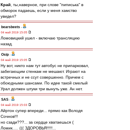
Край
, ты,наверное, при слове "пиписька" в
обморок падаешь, если у меня хамство
увидел?
bearsbeets
-
04 май 2019 15:05
Ломовицкий ушел - включаю трансляцию
назад.
Osip
-
04 май 2019 15:05
Ну вот, никто нам тут автобус не припарковал,
забегающим стенкам не мешают. Играют на
встречных и не ссут совершенно. Причем с
обоюдными шансами. По идее такой смелый
Урал должен штуки три вынуть уже. Ан нет.
SAS
-
04 май 2019 15:03
Айртон супер впереди... прямо как Володя
Сочнов!!!
но сзади???... за сердце хватаешься (
Ломик..... ((( ЗДОРОВЬЯ!!!!!...