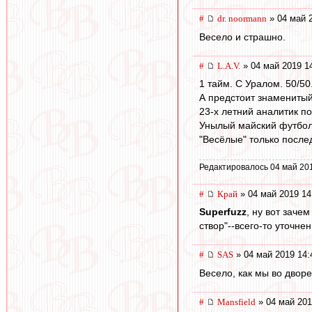
#
dr. noormann
» 04 май 
Весело и страшно.
#
L.А.V.
» 04 май 2019 1
1 тайм. С Уралом. 50/50
А предстоит знаменитый
23-х летний аналитик по
Унылый майский футбол
"Весёлые" только после
Редактировалось 04 май 20
#
Край
» 04 май 2019 14
Superfuzz
, ну вот заче
створ"--всего-то уточнен
#
SAS
» 04 май 2019 14:
Весело, как мы во дворе
#
Mansfield
» 04 май 201