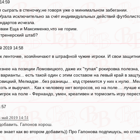
14:59
 сыграть в стеночку,не говоря уже о минимальном забегании.
Урала исключительно за счёт индивидуальных действий футболисто
андартов исчезла.
вам Еща и Максименко,что не горим.
 тренерский штаб?
й 2019 14:58
 к ленточке, хозяйничают в штрафной чужие игроки. И свои защитни
знее на позиции Ломовицкого, даже их "тупая" рокировка полезна, 
варианты... есть такой один с этим составом на левый край в защт
овицкий, Мелкадзе...без разницы... кпд стремится у них к нулю...М
оть и выручил... Как к человеку нет вопросов, но на поле.... лучше
грок на поле - Фернандо, умен, креативен и тормозить игру перест
:57
4 май 2019 14:51
добавить. Гапонов хорош.
 знает как во втором добавить)) Про Гапонова подпишусь, но сглаз