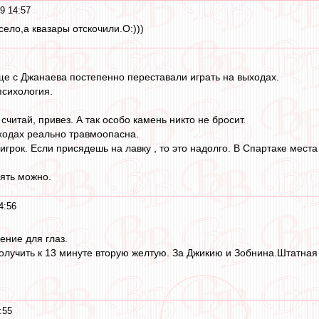
9 14:57
ело,а квазары отскочили.О:)))
ще с Джанаева постепенно переставали играть на выходах.
психология.
читай, привез. А так особо камень никто не бросит.
ыходах реально травмоопасна.
игрок. Если присядешь на лавку , то это надолго. В Спартаке места
нять можно.
4:56
ение для глаз.
лучить к 13 минуте вторую желтую. За Джикию и Зобнина.Штатная с
:55