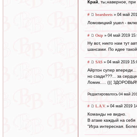
Край
, ты,наверное, при
#
bearsbeets
» 04 май 201
Ломовицкий ушел - вкл
#
Osip
» 04 май 2019 15:
Ну вот, никто нам тут 
шансами. По идее такой
#
SAS
» 04 май 2019 15:
Айртон супер впереди...
но сзади???... за сердц
Ломик..... ((( ЗДОРОВЬЯ!!!
Редактировалось 04 май 20
#
L.А.V.
» 04 май 2019 1
Команды не видно.
В атаке каждый на себя
"Игра интересная. Боле