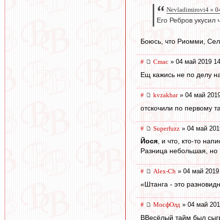
Nevladimirovi4 » 0
Его Ребров укусил 
Боюсь, что Риомми, Сели
#
Cmac
» 04 май 2019 14
Ещ кажись не по делу н
#
kvzakhar
» 04 май 2019
отскочили по первому т
#
Superfuzz
» 04 май 201
Йося
, и что, кто-то на
Разница небольшая, но 
#
Alex-Ch
» 04 май 2019
«Штанга - это разновид
#
МосфОлд
» 04 май 201
ВВесёлый тайм был сыгра