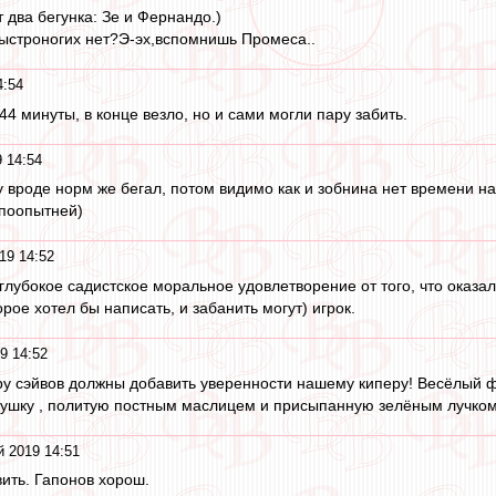
 два бегунка: Зе и Фернандо.)
ыстроногих нет?Э-эх,вспомнишь Промеса..
4:54
 44 минуты, в конце везло, но и сами могли пару забить.
 14:54
у вроде норм же бегал, потом видимо как и зобнина нет времени на
 поопытней)
19 14:52
глубокое садистское моральное удовлетворение от того, что оказа
орое хотел бы написать, и забанить могут) игрок.
9 14:52
ру сэйвов должны добавить уверенности нашему киперу! Весёлый 
ушку , политую постным маслицем и присыпанную зелёным лучком.
й 2019 14:51
вить. Гапонов хорош.