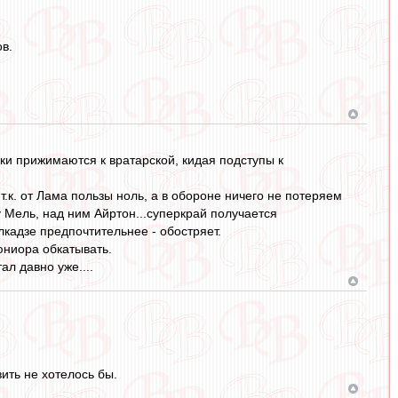
в.
ки прижимаются к вратарской, кидая подступы к
т.к. от Лама пользы ноль, а в обороне ничего не потеряем
у Мель, над ним Айртон...суперкрай получается
елкадзе предпочтительнее - обостряет.
 юниора обкатывать.
ал давно уже....
ить не хотелось бы.