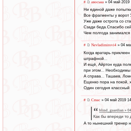
#
авоська
» 04 май 2019 
Ни единой даже попытки
Все фрагменты у ворот 
Уже даже острота со ст
Сзади беда.Спасибо сей
Чем полгода занимался
#
Nevladimirovi4
» 04 ма
Когда вратарь приклеен
штрафной...
И ещё, Айртон куда поле
при этом... Необходимы 
А справа... Ташаев, Лом
Ещенко пора на покой, х
Один сегодня классный и
#
Cmac
» 04 май 2019 14
blind_guardian » 0
Как бы впереди то 
А то нынешний тренер не