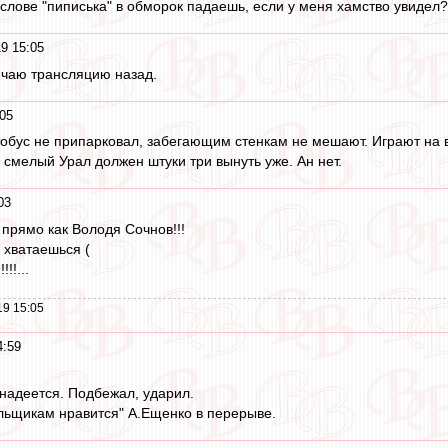
 слове "пиписька" в обморок падаешь, если у меня хамство увидел?
9 15:05
ючаю трансляцию назад.
05
автобус не припарковал, забегающим стенкам не мешают. Играют на
 смелый Урал должен штуки три вынуть уже. Ан нет.
03
 прямо как Володя Сочнов!!!
е хватаешься (
!!...
19 15:05
4:59
 надеется. Подбежал, ударил.
льщикам нравится" А.Ещенко в перерыве.