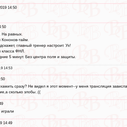
2019 14:50
4:50
. На равных.
 Кононов-тайм.
дскажет, главный тренер настроит. Ух!
 класса ФНЛ.
дние 5 минут. Без центра поля и защиты.
19 14:53
:50
м хамить сразу? Не видел я этот момент--у меня трансляция завис
ие,а сколько злобы..((
49
 играли
9 14:49