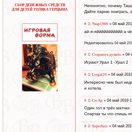
СБОР ДЕНЕЖНЫХ СРЕДСТВ
Непонятно, почему Таша
ДЛЯ ДЕТЕЙ ТОЛИКА ГЕРЦЫНА
Дайте парню поиграть, а
#
Увар1969
» 04 май 201
ай-я-яййййййййййй а чё
Редактировалось 04 май 20
#
Стараюсь думать
» 04 
Играют Урал 1 -Урал 2
#
Lorgal26
» 04 май 2019
Интересно чем был недо
и хотела.
#
Сп-Ар
» 04 май 2019 1
Один гол в трёх матчах .
Спартак ты что спишь чт
#
Superfuzz
» 04 май 201