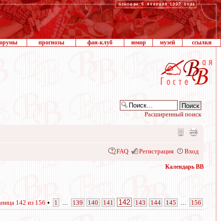
орумы
прогнозы
фан-клуб
юмор
музей
ссылки
Расширенный поиск
FAQ
Регистрация
Вход
Календарь ВВ
142
аница
142
из
156
•
1
...
139
140
141
143
144
145
...
156