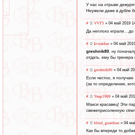
У нас на отрыве дежурят
Неужели даже в дубле б
#
VVT5
» 04 май 2019 1
Да неплохо играли....до
#
kvzakhar
» 04 май 2019
greshnik80
, ну поначал
отдать. ему бы тренера
#
greshnik80
» 04 май 20
Если честно, я получаю 
(за то определение, кот
#
Увар1969
» 04 май 201
Макси красавец! Эти па
свежеприсоленную сёмг
#
blind_guardian
» 04 ма
Как бы впереди то доба