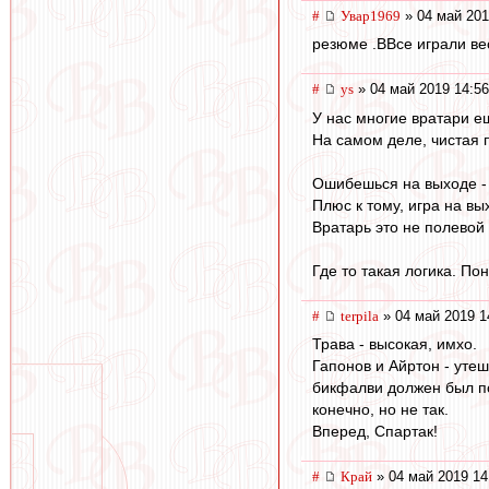
#
Увар1969
» 04 май 201
резюме .ВВсе играли вес
#
ys
» 04 май 2019 14:56
У нас многие вратари е
На самом деле, чистая 
Ошибешься на выходе - с
Плюс к тому, игра на в
Вратарь это не полевой 
Где то такая логика. По
#
terpila
» 04 май 2019 1
Трава - высокая, имхо.
Гапонов и Айртон - утеш
бикфалви должен был по
конечно, но не так.
Вперед, Спартак!
#
Край
» 04 май 2019 14