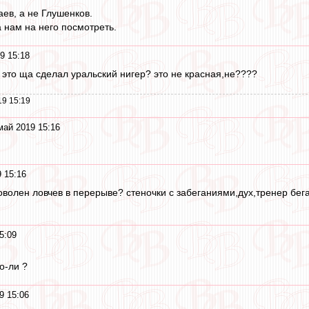
ев, а не Глушенков.
 нам на него посмотреть.
9 15:18
 это ща сделал уральский нигер? это не красная,не????
19 15:19
май 2019 15:16
 15:16
волен ловчев в перерыве? стеночки с забеганиями,дух,тренер бегае
5:09
о-ли ?
9 15:06