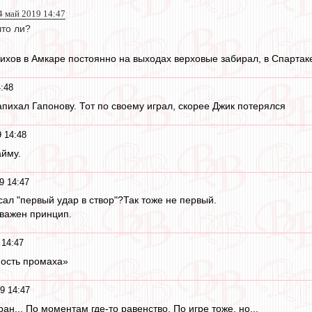
4 май 2019 14:47
что ли?
хов в Амкаре постоянно на выходах верховые забирал, в Спартаке п
:48
апихал Гапонову. Тот по своему играл, скорее Джик потерялся
 14:48
айму.
9 14:47
писал "первый удар в створ"?Так тоже не первый.
важен принцип.
 14:47
ность промаха»
9 14:47
н... По моментам где-то равенство. По игре тоже, но...