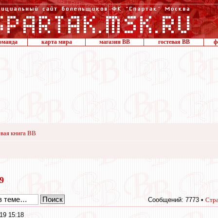
оманда
карта мира
магазин ВВ
гостевая ВВ
ф
вая книга ВВ
19
Сообщений: 7773 •
Стр
19 15:18