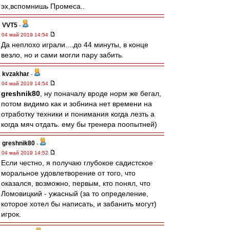
эх,вспомнишь Промеса..
VVT5
-
04 май 2019 14:54
Да неплохо играли....до 44 минуты, в конце
везло, но и сами могли пару забить.
kvzakhar
-
04 май 2019 14:54
greshnik80
, ну поначалу вроде норм же бегал,
потом видимо как и зобнина нет времени на
отработку техники и понимания когда лезть а
когда мяч отдать. ему бы тренера поопытней)
greshnik80
-
04 май 2019 14:52
Если честно, я получаю глубокое садистское
моральное удовлетворение от того, что
оказался, возможно, первым, кто понял, что
Ломовицкий - ужасный (за то определение,
которое хотел бы написать, и забанить могут)
игрок.