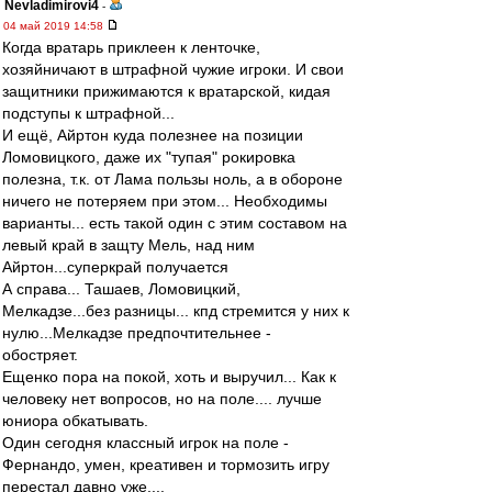
Nevladimirovi4
-
04 май 2019 14:58
Когда вратарь приклеен к ленточке,
хозяйничают в штрафной чужие игроки. И свои
защитники прижимаются к вратарской, кидая
подступы к штрафной...
И ещё, Айртон куда полезнее на позиции
Ломовицкого, даже их "тупая" рокировка
полезна, т.к. от Лама пользы ноль, а в обороне
ничего не потеряем при этом... Необходимы
варианты... есть такой один с этим составом на
левый край в защту Мель, над ним
Айртон...суперкрай получается
А справа... Ташаев, Ломовицкий,
Мелкадзе...без разницы... кпд стремится у них к
нулю...Мелкадзе предпочтительнее -
обостряет.
Ещенко пора на покой, хоть и выручил... Как к
человеку нет вопросов, но на поле.... лучше
юниора обкатывать.
Один сегодня классный игрок на поле -
Фернандо, умен, креативен и тормозить игру
перестал давно уже....