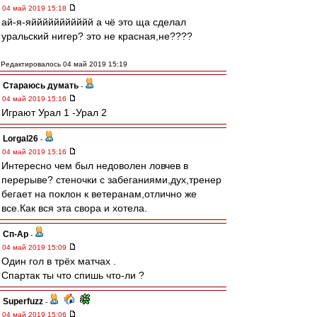
04 май 2019 15:18
ай-я-яййййййййййй а чё это ща сделал
уральский нигер? это не красная,не????
Редактировалось 04 май 2019 15:19
Стараюсь думать
-
04 май 2019 15:16
Играют Урал 1 -Урал 2
Lorgal26
-
04 май 2019 15:16
Интересно чем был недоволен ловчев в
перерыве? стеночки с забеганиями,дух,тренер
бегает на поклон к ветеранам,отлично же
все.Как вся эта свора и хотела.
Сп-Ар
-
04 май 2019 15:09
Один гол в трёх матчах .
Спартак ты что спишь что-ли ?
Superfuzz
-
04 май 2019 15:06