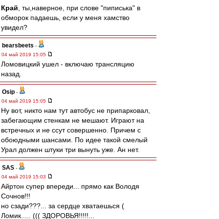
Край
, ты,наверное, при слове "пиписька" в
обморок падаешь, если у меня хамство
увидел?
bearsbeets
-
04 май 2019 15:05
Ломовицкий ушел - включаю трансляцию
назад.
Osip
-
04 май 2019 15:05
Ну вот, никто нам тут автобус не припарковал,
забегающим стенкам не мешают. Играют на
встречных и не ссут совершенно. Причем с
обоюдными шансами. По идее такой смелый
Урал должен штуки три вынуть уже. Ан нет.
SAS
-
04 май 2019 15:03
Айртон супер впереди... прямо как Володя
Сочнов!!!
но сзади???... за сердце хватаешься (
Ломик..... ((( ЗДОРОВЬЯ!!!!!...