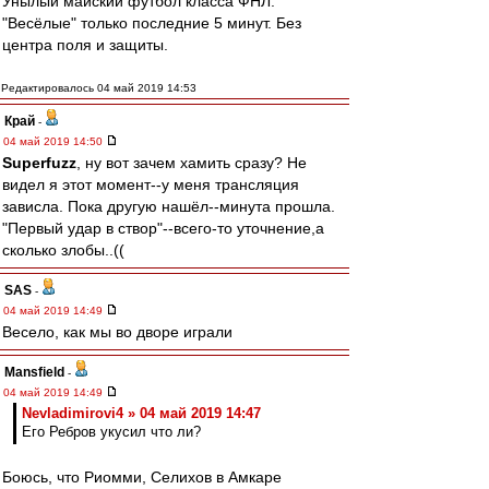
Унылый майский футбол класса ФНЛ.
"Весёлые" только последние 5 минут. Без
центра поля и защиты.
Редактировалось 04 май 2019 14:53
Край
-
04 май 2019 14:50
Superfuzz
, ну вот зачем хамить сразу? Не
видел я этот момент--у меня трансляция
зависла. Пока другую нашёл--минута прошла.
"Первый удар в створ"--всего-то уточнение,а
сколько злобы..((
SAS
-
04 май 2019 14:49
Весело, как мы во дворе играли
Mansfield
-
04 май 2019 14:49
Nevladimirovi4 » 04 май 2019 14:47
Его Ребров укусил что ли?
Боюсь, что Риомми, Селихов в Амкаре