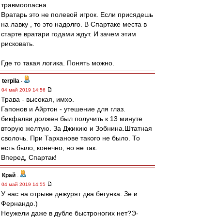
травмоопасна.
Вратарь это не полевой игрок. Если присядешь
на лавку , то это надолго. В Спартаке места в
старте вратари годами ждут. И зачем этим
рисковать.
Где то такая логика. Понять можно.
terpila
-
04 май 2019 14:56
Трава - высокая, имхо.
Гапонов и Айртон - утешение для глаз.
бикфалви должен был получить к 13 минуте
вторую желтую. За Джикию и Зобнина.Штатная
сволочь. При Тарханове такого не было. То
есть было, конечно, но не так.
Вперед, Спартак!
Край
-
04 май 2019 14:55
У нас на отрыве дежурят два бегунка: Зе и
Фернандо.)
Неужели даже в дубле быстроногих нет?Э-