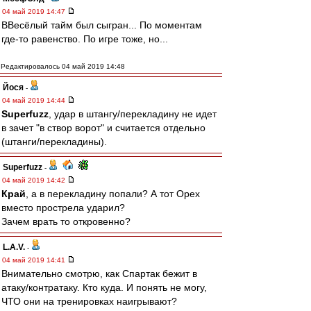
04 май 2019 14:47
ВВесёлый тайм был сыгран... По моментам
где-то равенство. По игре тоже, но...
Редактировалось 04 май 2019 14:48
Йося
-
04 май 2019 14:44
Superfuzz
, удар в штангу/перекладину не идет
в зачет "в створ ворот" и считается отдельно
(штанги/перекладины).
Superfuzz
-
04 май 2019 14:42
Край
, а в перекладину попали? А тот Орех
вместо прострела ударил?
Зачем врать то откровенно?
L.А.V.
-
04 май 2019 14:41
Внимательно смотрю, как Спартак бежит в
атаку/контратаку. Кто куда. И понять не могу,
ЧТО они на тренировках наигрывают?