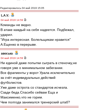
Редактировалось 04 май 2019 15:05
L.А.V.
-
04 май 2019 14:59
Команды не видно.
В атаке каждый на себя надеется. Подбежал,
ударил.
"Игра интересная. Болельщикам нравится"
А.Ещенко в перерыве.
авоська
-
04 май 2019 14:59
Ни единой даже попытки сыграть в стеночку,не
говоря уже о минимальном забегании.
Все фрагменты у ворот Урала исключительно
за счёт индивидуальных действий
футболистов.
Уже даже острота со стандартов исчезла.
Сзади беда.Спасибо сейвам Еща и
Максименко,что не горим.
Чем полгода занимался тренерский штаб?