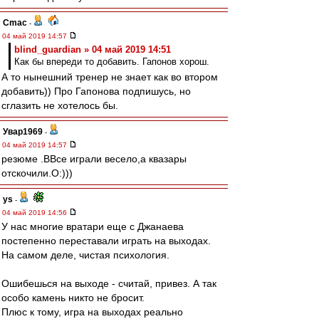
Cmac
-
04 май 2019 14:57
blind_guardian » 04 май 2019 14:51
Как бы впереди то добавить. Гапонов хорош.
А то нынешний тренер не знает как во втором
добавить)) Про Гапонова подпишусь, но
сглазить не хотелось бы.
Увар1969
-
04 май 2019 14:57
резюме .ВВсе играли весело,а квазары
отскочили.О:)))
ys
-
04 май 2019 14:56
У нас многие вратари еще с Джанаева
постепенно переставали играть на выходах.
На самом деле, чистая психология.
Ошибешься на выходе - считай, привез. А так
особо камень никто не бросит.
Плюс к тому, игра на выходах реально