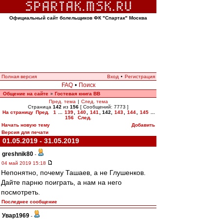
Официальный сайт болельщиков ФК "Спартак" Москва
Полная версия
Вход
•
Регистрация
FAQ
•
Поиск
Общение на сайте
Гостевая книга ВВ
»
Пред. тема
|
След. тема
Страница
142
из
156
[ Сообщений: 7773 ]
На страницу
Пред.
1
...
139
,
140
,
141
,
142
,
143
,
144
,
145
...
156
След.
Начать новую тему
Добавить
Версия для печати
01.05.2019 - 31.05.2019
greshnik80
-
04 май 2019 15:18
Непонятно, почему Ташаев, а не Глушенков.
Дайте парню поиграть, а нам на него
посмотреть.
Последнее сообщение
Увар1969
-