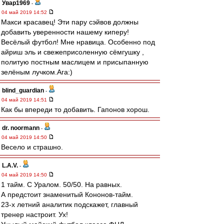
Увар1969
-
04 май 2019 14:52
Макси красавец! Эти пару сэйвов должны
добавить уверенности нашему киперу!
Весёлый футбол! Мне нравица. Особенно под
айриш эль и свежеприсоленную сёмгушку ,
политую постным маслицем и присыпанную
зелёным лучком.Ага:)
blind_guardian
-
04 май 2019 14:51
Как бы впереди то добавить. Гапонов хорош.
dr. noormann
-
04 май 2019 14:50
Весело и страшно.
L.А.V.
-
04 май 2019 14:50
1 тайм. С Уралом. 50/50. На равных.
А предстоит знаменитый Кононов-тайм.
23-х летний аналитик подскажет, главный
тренер настроит. Ух!