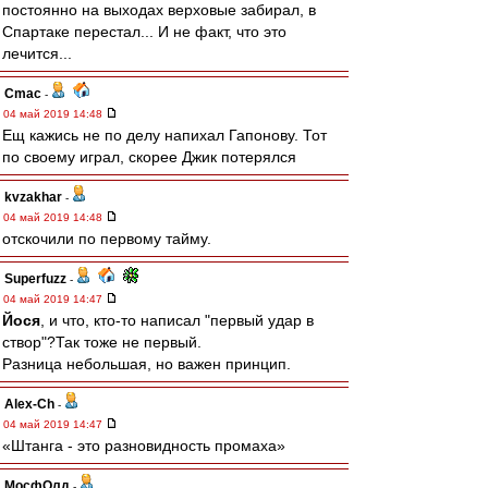
постоянно на выходах верховые забирал, в
Спартаке перестал... И не факт, что это
лечится...
Cmac
-
04 май 2019 14:48
Ещ кажись не по делу напихал Гапонову. Тот
по своему играл, скорее Джик потерялся
kvzakhar
-
04 май 2019 14:48
отскочили по первому тайму.
Superfuzz
-
04 май 2019 14:47
Йося
, и что, кто-то написал "первый удар в
створ"?Так тоже не первый.
Разница небольшая, но важен принцип.
Alex-Ch
-
04 май 2019 14:47
«Штанга - это разновидность промаха»
МосфОлд
-