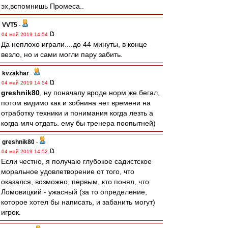
эх,вспомнишь Промеса..
VVT5
-
04 май 2019 14:54
Да неплохо играли....до 44 минуты, в конце
везло, но и сами могли пару забить.
kvzakhar
-
04 май 2019 14:54
greshnik80
, ну поначалу вроде норм же бегал,
потом видимо как и зобнина нет времени на
отработку техники и понимания когда лезть а
когда мяч отдать. ему бы тренера поопытней)
greshnik80
-
04 май 2019 14:52
Если честно, я получаю глубокое садистское
моральное удовлетворение от того, что
оказался, возможно, первым, кто понял, что
Ломовицкий - ужасный (за то определение,
которое хотел бы написать, и забанить могут)
игрок.