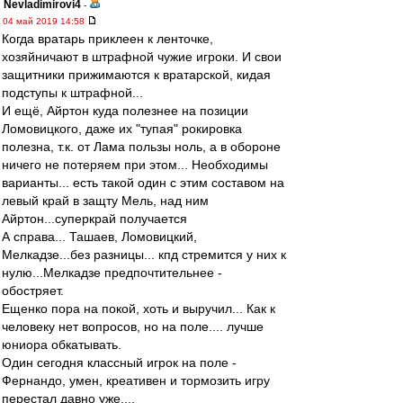
Nevladimirovi4
-
04 май 2019 14:58
Когда вратарь приклеен к ленточке,
хозяйничают в штрафной чужие игроки. И свои
защитники прижимаются к вратарской, кидая
подступы к штрафной...
И ещё, Айртон куда полезнее на позиции
Ломовицкого, даже их "тупая" рокировка
полезна, т.к. от Лама пользы ноль, а в обороне
ничего не потеряем при этом... Необходимы
варианты... есть такой один с этим составом на
левый край в защту Мель, над ним
Айртон...суперкрай получается
А справа... Ташаев, Ломовицкий,
Мелкадзе...без разницы... кпд стремится у них к
нулю...Мелкадзе предпочтительнее -
обостряет.
Ещенко пора на покой, хоть и выручил... Как к
человеку нет вопросов, но на поле.... лучше
юниора обкатывать.
Один сегодня классный игрок на поле -
Фернандо, умен, креативен и тормозить игру
перестал давно уже....