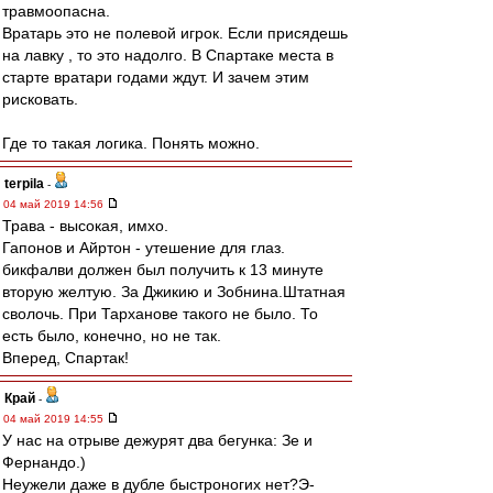
травмоопасна.
Вратарь это не полевой игрок. Если присядешь
на лавку , то это надолго. В Спартаке места в
старте вратари годами ждут. И зачем этим
рисковать.
Где то такая логика. Понять можно.
terpila
-
04 май 2019 14:56
Трава - высокая, имхо.
Гапонов и Айртон - утешение для глаз.
бикфалви должен был получить к 13 минуте
вторую желтую. За Джикию и Зобнина.Штатная
сволочь. При Тарханове такого не было. То
есть было, конечно, но не так.
Вперед, Спартак!
Край
-
04 май 2019 14:55
У нас на отрыве дежурят два бегунка: Зе и
Фернандо.)
Неужели даже в дубле быстроногих нет?Э-