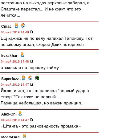
постоянно на выходах верховые забирал, в
Спартаке перестал... И не факт, что это
лечится...
Cmac
-
04 май 2019 14:48
Ещ кажись не по делу напихал Гапонову. Тот
по своему играл, скорее Джик потерялся
kvzakhar
-
04 май 2019 14:48
отскочили по первому тайму.
Superfuzz
-
04 май 2019 14:47
Йося
, и что, кто-то написал "первый удар в
створ"?Так тоже не первый.
Разница небольшая, но важен принцип.
Alex-Ch
-
04 май 2019 14:47
«Штанга - это разновидность промаха»
МосфОлд
-