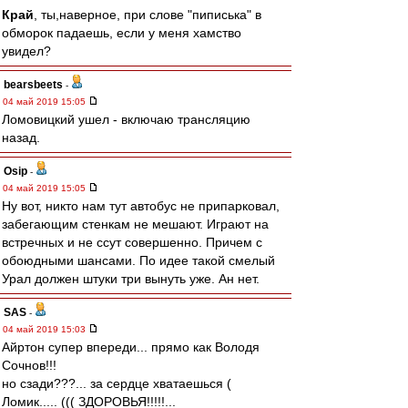
Край
, ты,наверное, при слове "пиписька" в
обморок падаешь, если у меня хамство
увидел?
bearsbeets
-
04 май 2019 15:05
Ломовицкий ушел - включаю трансляцию
назад.
Osip
-
04 май 2019 15:05
Ну вот, никто нам тут автобус не припарковал,
забегающим стенкам не мешают. Играют на
встречных и не ссут совершенно. Причем с
обоюдными шансами. По идее такой смелый
Урал должен штуки три вынуть уже. Ан нет.
SAS
-
04 май 2019 15:03
Айртон супер впереди... прямо как Володя
Сочнов!!!
но сзади???... за сердце хватаешься (
Ломик..... ((( ЗДОРОВЬЯ!!!!!...