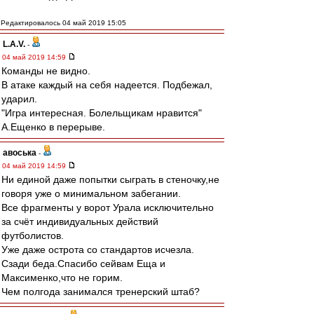
Редактировалось 04 май 2019 15:05
L.А.V.
-
04 май 2019 14:59
Команды не видно.
В атаке каждый на себя надеется. Подбежал,
ударил.
"Игра интересная. Болельщикам нравится"
А.Ещенко в перерыве.
авоська
-
04 май 2019 14:59
Ни единой даже попытки сыграть в стеночку,не
говоря уже о минимальном забегании.
Все фрагменты у ворот Урала исключительно
за счёт индивидуальных действий
футболистов.
Уже даже острота со стандартов исчезла.
Сзади беда.Спасибо сейвам Еща и
Максименко,что не горим.
Чем полгода занимался тренерский штаб?