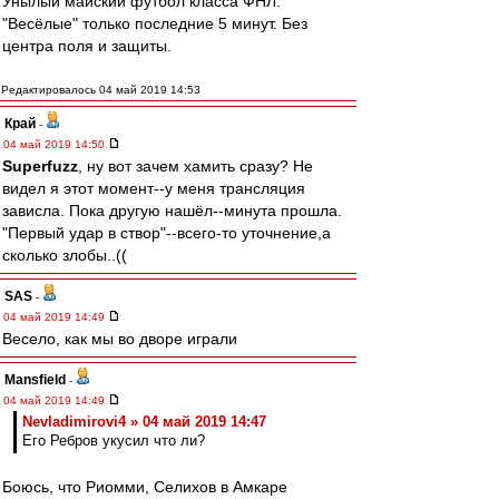
Унылый майский футбол класса ФНЛ.
"Весёлые" только последние 5 минут. Без
центра поля и защиты.
Редактировалось 04 май 2019 14:53
Край
-
04 май 2019 14:50
Superfuzz
, ну вот зачем хамить сразу? Не
видел я этот момент--у меня трансляция
зависла. Пока другую нашёл--минута прошла.
"Первый удар в створ"--всего-то уточнение,а
сколько злобы..((
SAS
-
04 май 2019 14:49
Весело, как мы во дворе играли
Mansfield
-
04 май 2019 14:49
Nevladimirovi4 » 04 май 2019 14:47
Его Ребров укусил что ли?
Боюсь, что Риомми, Селихов в Амкаре