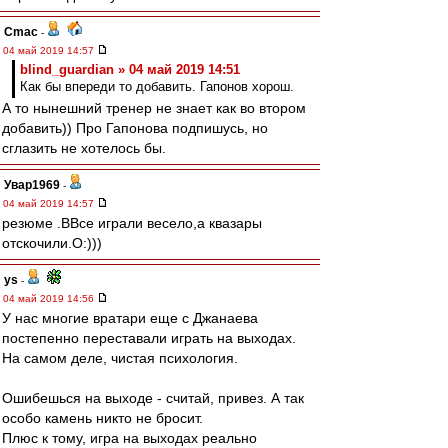
Cmac
-
04 май 2019 14:57
blind_guardian » 04 май 2019 14:51
Как бы впереди то добавить. Гапонов хорош.
А то нынешний тренер не знает как во втором
добавить)) Про Гапонова подпишусь, но
сглазить не хотелось бы.
Увар1969
-
04 май 2019 14:57
резюме .ВВсе играли весело,а квазары
отскочили.О:)))
ys
-
04 май 2019 14:56
У нас многие вратари еще с Джанаева
постепенно переставали играть на выходах.
На самом деле, чистая психология.
Ошибешься на выходе - считай, привез. А так
особо камень никто не бросит.
Плюс к тому, игра на выходах реально