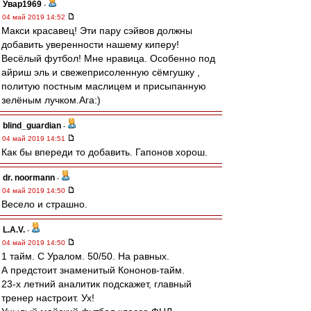
Увар1969
-
04 май 2019 14:52
Макси красавец! Эти пару сэйвов должны
добавить уверенности нашему киперу!
Весёлый футбол! Мне нравица. Особенно под
айриш эль и свежеприсоленную сёмгушку ,
политую постным маслицем и присыпанную
зелёным лучком.Ага:)
blind_guardian
-
04 май 2019 14:51
Как бы впереди то добавить. Гапонов хорош.
dr. noormann
-
04 май 2019 14:50
Весело и страшно.
L.А.V.
-
04 май 2019 14:50
1 тайм. С Уралом. 50/50. На равных.
А предстоит знаменитый Кононов-тайм.
23-х летний аналитик подскажет, главный
тренер настроит. Ух!