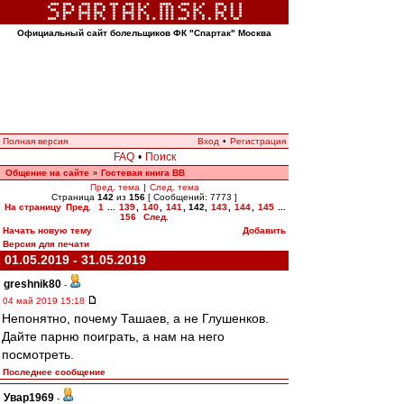
Официальный сайт болельщиков ФК "Спартак" Москва
Полная версия
Вход
•
Регистрация
FAQ
•
Поиск
Общение на сайте
Гостевая книга ВВ
»
Пред. тема
|
След. тема
Страница
142
из
156
[ Сообщений: 7773 ]
На страницу
Пред.
1
...
139
,
140
,
141
,
142
,
143
,
144
,
145
...
156
След.
Начать новую тему
Добавить
Версия для печати
01.05.2019 - 31.05.2019
greshnik80
-
04 май 2019 15:18
Непонятно, почему Ташаев, а не Глушенков.
Дайте парню поиграть, а нам на него
посмотреть.
Последнее сообщение
Увар1969
-