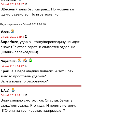
04 май 2019 14:47
ВВесёлый тайм был сыгран... По моментам
где-то равенство. По игре тоже, но...
Редактировалось 04 май 2019 14:48
Йося
-
04 май 2019 14:44
Superfuzz
, удар в штангу/перекладину не идет
в зачет "в створ ворот" и считается отдельно
(штанги/перекладины).
Superfuzz
-
04 май 2019 14:42
Край
, а в перекладину попали? А тот Орех
вместо прострела ударил?
Зачем врать то откровенно?
L.А.V.
-
04 май 2019 14:41
Внимательно смотрю, как Спартак бежит в
атаку/контратаку. Кто куда. И понять не могу,
ЧТО они на тренировках наигрывают?