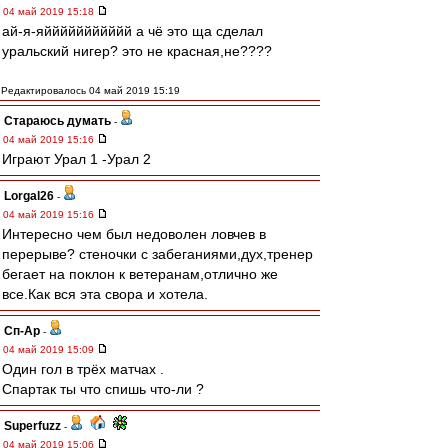
04 май 2019 15:18
ай-я-яййййййййййй а чё это ща сделал
уральский нигер? это не красная,не????
Редактировалось 04 май 2019 15:19
Стараюсь думать
-
04 май 2019 15:16
Играют Урал 1 -Урал 2
Lorgal26
-
04 май 2019 15:16
Интересно чем был недоволен ловчев в
перерыве? стеночки с забеганиями,дух,тренер
бегает на поклон к ветеранам,отлично же
все.Как вся эта свора и хотела.
Сп-Ар
-
04 май 2019 15:09
Один гол в трёх матчах .
Спартак ты что спишь что-ли ?
Superfuzz
-
04 май 2019 15:06