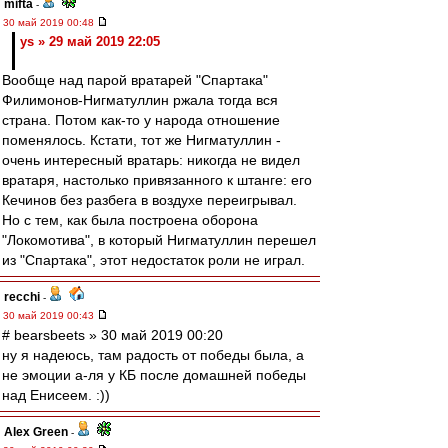
mifta
-
30 май 2019 00:48
ys » 29 май 2019 22:05
Вообще над парой вратарей "Спартака"
Филимонов-Нигматуллин ржала тогда вся
страна. Потом как-то у народа отношение
поменялось. Кстати, тот же Нигматуллин -
очень интересный вратарь: никогда не видел
вратаря, настолько привязанного к штанге: его
Кечинов без разбега в воздухе переигрывал.
Но с тем, как была построена оборона
"Локомотива", в который Нигматуллин перешел
из "Спартака", этот недостаток роли не играл.
recchi
-
30 май 2019 00:43
# bearsbeets » 30 май 2019 00:20
ну я надеюсь, там радость от победы была, а
не эмоции а-ля у КБ после домашней победы
над Енисеем. :))
Alex Green
-