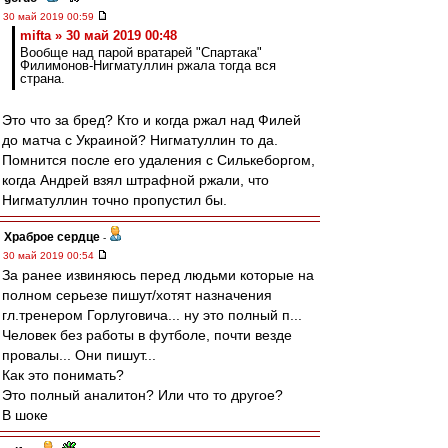
30 май 2019 00:59
mifta » 30 май 2019 00:48
Вообще над парой вратарей "Спартака"
Филимонов-Нигматуллин ржала тогда вся
страна.
Это что за бред? Кто и когда ржал над Филей
до матча с Украиной? Нигматуллин то да.
Помнится после его удаления с Силькеборгом,
когда Андрей взял штрафной ржали, что
Нигматуллин точно пропустил бы.
Храброе сердце
-
30 май 2019 00:54
За ранее извиняюсь перед людьми которые на
полном серьезе пишут/хотят назначения
гл.тренером Горлуговича... ну это полный п...
Человек без работы в футболе, почти везде
провалы... Они пишут...
Как это понимать?
Это полный аналитон? Или что то другое?
В шоке