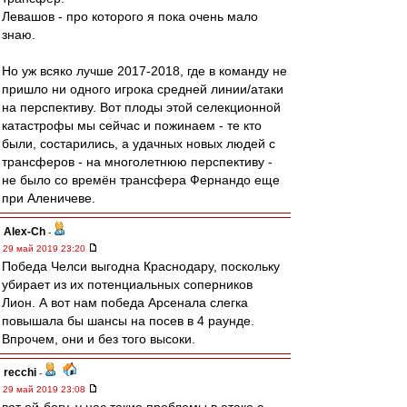
Левашов - про которого я пока очень мало
знаю.
Но уж всяко лучше 2017-2018, где в команду не
пришло ни одного игрока средней линии/атаки
на перспективу. Вот плоды этой селекционной
катастрофы мы сейчас и пожинаем - те кто
были, состарились, а удачных новых людей с
трансферов - на многолетнюю перспективу -
не было со времён трансфера Фернандо еще
при Аленичеве.
Alex-Ch
-
29 май 2019 23:20
Победа Челси выгодна Краснодару, поскольку
убирает из их потенциальных соперников
Лион. А вот нам победа Арсенала слегка
повышала бы шансы на посев в 4 раунде.
Впрочем, они и без того высоки.
recchi
-
29 май 2019 23:08