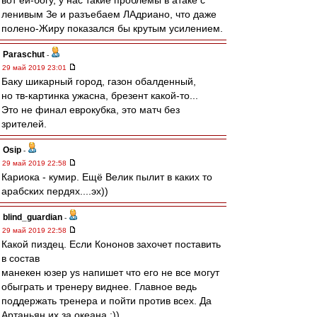
вот ей-богу, у нас такие проблемы в атаке с
ленивым Зе и разъебаем ЛАдриано, что даже
полено-Жиру показался бы крутым усилением.
Paraschut
-
29 май 2019 23:01
Баку шикарный город, газон обалденный,
но тв-картинка ужасна, брезент какой-то...
Это не финал еврокубка, это матч без
зрителей.
Osip
-
29 май 2019 22:58
Кариока - кумир. Ещё Велик пылит в каких то
арабских пердях....эх))
blind_guardian
-
29 май 2019 22:58
Какой пиздец. Если Кононов захочет поставить
в состав
манекен юзер ys напишет что его не все могут
обыграть и тренеру виднее. Главное ведь
поддержать тренера и пойти против всех. Да
Артаньян их за океана :))