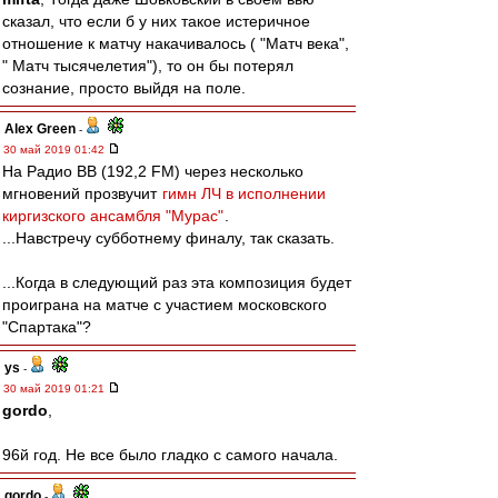
сказал, что если б у них такое истеричное
отношение к матчу накачивалось ( "Матч века",
" Матч тысячелетия"), то он бы потерял
сознание, просто выйдя на поле.
Alex Green
-
30 май 2019 01:42
На Радио ВВ (192,2 FM) через несколько
мгновений прозвучит
гимн ЛЧ в исполнении
киргизского ансамбля "Мурас"
.
...Навстречу субботнему финалу, так сказать.
...Когда в следующий раз эта композиция будет
проиграна на матче с участием московского
"Спартака"?
ys
-
30 май 2019 01:21
gordo
,
96й год. Не все было гладко с самого начала.
gordo
-