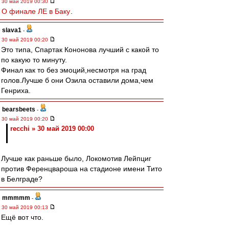
30 май 2019 00:30
О финале ЛЕ в Баку
.
slava1
-
30 май 2019 00:20
Это типа, Спартак Кононова лучший с какой то
по какую то минуту.
Финал как то без эмоций,несмотря на град
голов.Лучше б они Озила оставили дома,чем
Генриха.
bearsbeets
-
30 май 2019 00:20
recchi » 30 май 2019 00:00
Лучше как раньше было, Локомотив Лейпциг
против Ференцвароша на стадионе имени Тито
в Белграде?
mmmmm
-
30 май 2019 00:13
Ещё вот что.