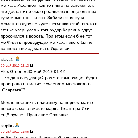
матча с Украиной, как-то никто не вспоминал,
что достаточно было реализовать еще один из
кучи моментов - и все. Забили же из кучи
моментов дуру не хуже шевченковской: кто-то в
стенке увернулся и говноудар Карпина вдруг
просочился в ворота. При этом если б не тот
же Филя в предыдущих матчах, никого бы не
волновал исход матча с Украиной.
slava1
-
30 май 2019 02:13
Alex Green » 30 май 2019 01:42
...Когда в следующий раз эта композиция будет
проиграна на матче с участием московского
"Спартака"?
Можно поставить пластинку на первом матче
нового сезона вместо марша Блантера.Или
ещё лучше ,,Прошание Славянки"
terpila
-
30 май 2019 01:56
mifta
, Тогда даже Шовковский в своем вью