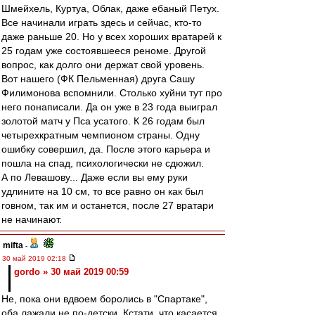
Шмейхель, Куртуа, Облак, даже ебаный Петух.
Все начинали играть здесь и сейчас, кто-то
даже раньше 20. Но у всех хороших вратарей к
25 годам уже состоявшееся реноме. Другой
вопрос, как долго они держат свой уровень.
Вот нашего (ФК Пельменная) друга Сашу
Филимонова вспомнили. Столько хуйни тут про
него понаписали. Да он уже в 23 года выиграл
золотой матч у Пса усатого. К 26 годам был
четырехкратным чемпионом страны. Одну
ошибку совершил, да. После этого карьера и
пошла на спад, психологически не сдюжил.
А по Левашову... Даже если вы ему руки
удлините на 10 см, то все равно он как был
говном, так им и останется, после 27 вратари
не начинают.
mifta
-
30 май 2019 02:18
gordo » 30 май 2019 00:59
Не, пока они вдвоем боролись в "Спартаке",
оба лажали не по-детски. Кстати, что касается