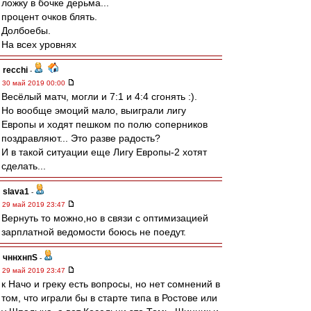
ложку в бочке дерьма...
процент очков блять.
Долбоебы.
На всех уровнях
recchi
-
30 май 2019 00:00
Весёлый матч, могли и 7:1 и 4:4 сгонять :).
Но вообще эмоций мало, выиграли лигу
Европы и ходят пешком по полю соперников
поздравляют... Это разве радость?
И в такой ситуации еще Лигу Европы-2 хотят
сделать...
slava1
-
29 май 2019 23:47
Вернуть то можно,но в связи с оптимизацией
зарплатной ведомости боюсь не поедут.
чннхнпS
-
29 май 2019 23:47
к Начо и греку есть вопросы, но нет сомнений в
том, что играли бы в старте типа в Ростове или