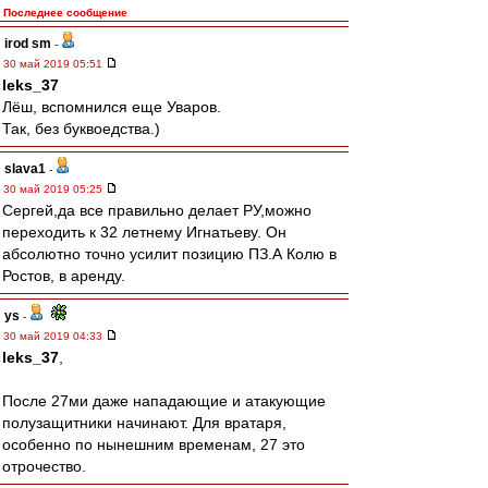
Последнее сообщение
irod sm
-
30 май 2019 05:51
leks_37
Лёш, вспомнился еще Уваров.
Так, без буквоедства.)
slava1
-
30 май 2019 05:25
Сергей,да все правильно делает РУ,можно
переходить к 32 летнему Игнатьеву. Он
абсолютно точно усилит позицию ПЗ.А Колю в
Ростов, в аренду.
ys
-
30 май 2019 04:33
leks_37
,
После 27ми даже нападающие и атакующие
полузащитники начинают. Для вратаря,
особенно по нынешним временам, 27 это
отрочество.