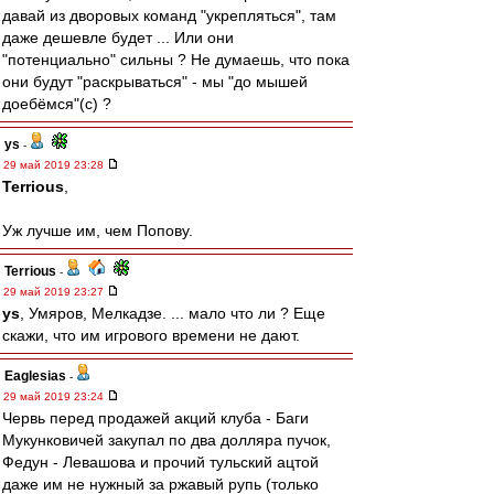
давай из дворовых команд "укрепляться", там
даже дешевле будет ... Или они
"потенциально" сильны ? Не думаешь, что пока
они будут "раскрываться" - мы "до мышей
доебёмся"(с) ?
ys
-
29 май 2019 23:28
Terrious
,
Уж лучше им, чем Попову.
Terrious
-
29 май 2019 23:27
ys
, Умяров, Мелкадзе. ... мало что ли ? Еще
скажи, что им игрового времени не дают.
Eaglesias
-
29 май 2019 23:24
Червь перед продажей акций клуба - Баги
Мукунковичей закупал по два долляра пучок,
Федун - Левашова и прочий тульский ацтой
даже им не нужный за ржавый рупь (только