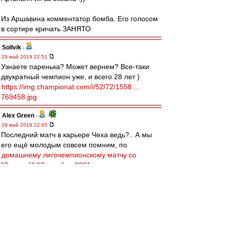
Из Аршавина комментатор бомба. Его голосом
в сортире кричать ЗАНЯТО
Sollvik
-
29 май 2019 22:51
Узнаете паренька? Может вернем? Все-таки
двукратный чемпион уже, и всего 28 лет )
https://img.championat.com/i/52/72/1558 ...
769458.jpg
Alex Green
-
29 май 2019 22:45
Последний матч в карьере Чеха ведь?.. А мы
его ещё молодым совсем помним, по
домашнему лигочемпионскому матчу со
"Спартой" 23 октября 2001 года
...
slava1
-
29 май 2019 22:42
77-ой это прекрасное прошлое.
У нас сейчас есть кандидаты на Роль Николая
Петровича,Константина Ивановича,Андрея