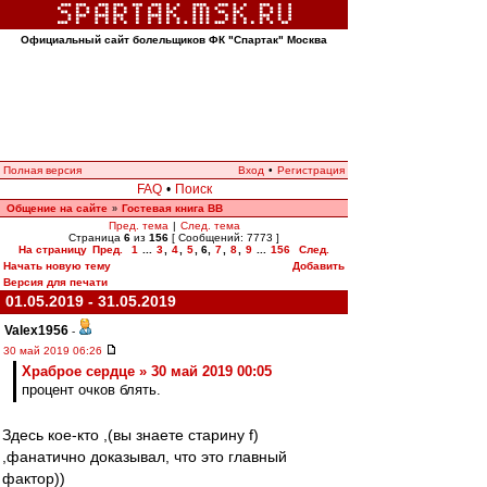
Официальный сайт болельщиков ФК "Спартак" Москва
Полная версия
Вход
•
Регистрация
FAQ
•
Поиск
Общение на сайте
Гостевая книга ВВ
»
Пред. тема
|
След. тема
Страница
6
из
156
[ Сообщений: 7773 ]
На страницу
Пред.
1
...
3
,
4
,
5
,
6
,
7
,
8
,
9
...
156
След.
Начать новую тему
Добавить
Версия для печати
01.05.2019 - 31.05.2019
Valex1956
-
30 май 2019 06:26
Храброе сердце » 30 май 2019 00:05
процент очков блять.
Здесь кое-кто ,(вы знаете старину f)
,фанатично доказывал, что это главный
фактор))