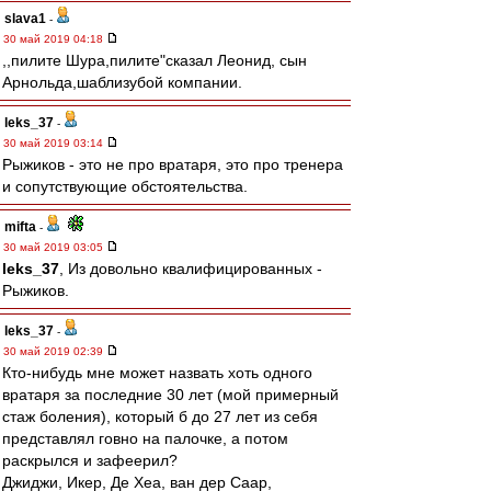
slava1
-
30 май 2019 04:18
,,пилите Шура,пилите"сказал Леонид, сын
Арнольда,шаблизубой компании.
leks_37
-
30 май 2019 03:14
Рыжиков - это не про вратаря, это про тренера
и сопутствующие обстоятельства.
mifta
-
30 май 2019 03:05
leks_37
, Из довольно квалифицированных -
Рыжиков.
leks_37
-
30 май 2019 02:39
Кто-нибудь мне может назвать хоть одного
вратаря за последние 30 лет (мой примерный
стаж боления), который б до 27 лет из себя
представлял говно на палочке, а потом
раскрылся и зафеерил?
Джиджи, Икер, Де Хеа, ван дер Саар,