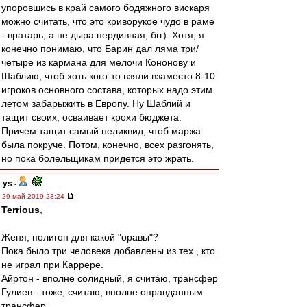
упоровшись в край самого бодяжного вискаря
можно считать, что это криворукое чудо в раме
- вратарь, а не дыра пердивная, бгг). Хотя, я
конечно понимаю, что Барин дал ляма три/
четыре из кармана для мелочи Кононову и
Шаблию, чтоб хоть кого-то взяли взаместо 8-10
игроков основного состава, которых надо этим
летом забарыжить в Европу. Ну Шаблий и
тащит своих, осваивает крохи бюджета.
Причем тащит самый неликвид, чтоб маржа
была покруче. Потом, конечно, всех разгонять,
но пока болельщикам придется это жрать.
ys
-
29 май 2019 23:24
Terrious
,
Женя, полигон для какой "оравы"?
Пока было три человека добавлены из тех , кто
не играл при Каррере.
Айртон - вполне солидный, я считаю, трансфер
Гулиев - тоже, считаю, вполне оправданным
трансфер.