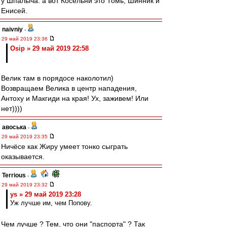
у Шпалыча. а вот Косельни это Томь, Шинник и
Енисей.
naivniy
-
29 май 2019 23:36
Osip » 29 май 2019 22:58
Велик там в порядосе наколотил)
Возвращаем Велика в центр нападения,
Антоху и Макгиди на края! Ух, заживем! Или
нет))))
авоська
-
29 май 2019 23:35
Ничёсе как Жиру умеет тонко сыграть
оказывается.
Terrious
-
29 май 2019 23:32
ys » 29 май 2019 23:28
Уж лучше им, чем Попову.
Чем лучше ? Тем, что они "паспорта" ? Так