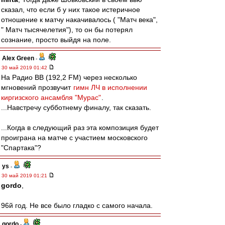
сказал, что если б у них такое истеричное
отношение к матчу накачивалось ( "Матч века",
" Матч тысячелетия"), то он бы потерял
сознание, просто выйдя на поле.
Alex Green
-
30 май 2019 01:42
На Радио ВВ (192,2 FM) через несколько
мгновений прозвучит
гимн ЛЧ в исполнении
киргизского ансамбля "Мурас"
.
...Навстречу субботнему финалу, так сказать.
...Когда в следующий раз эта композиция будет
проиграна на матче с участием московского
"Спартака"?
ys
-
30 май 2019 01:21
gordo
,
96й год. Не все было гладко с самого начала.
gordo
-