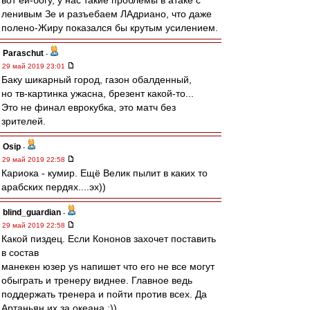
вот ей-богу, у нас такие проблемы в атаке с
ленивым Зе и разъебаем ЛАдриано, что даже
полено-Жиру показался бы крутым усилением.
Paraschut
-
29 май 2019 23:01
Баку шикарный город, газон обалденный,
но тв-картинка ужасна, брезент какой-то...
Это не финал еврокубка, это матч без
зрителей.
Osip
-
29 май 2019 22:58
Кариока - кумир. Ещё Велик пылит в каких то
арабских пердях....эх))
blind_guardian
-
29 май 2019 22:58
Какой пиздец. Если Кононов захочет поставить
в состав
манекен юзер ys напишет что его не все могут
обыграть и тренеру виднее. Главное ведь
поддержать тренера и пойти против всех. Да
Артаньян их за океана :))