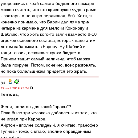
упоровшись в край самого бодяжного вискаря
можно считать, что это криворукое чудо в раме
- вратарь, а не дыра пердивная, бгг). Хотя, я
конечно понимаю, что Барин дал ляма три/
четыре из кармана для мелочи Кононову и
Шаблию, чтоб хоть кого-то взяли взаместо 8-10
игроков основного состава, которых надо этим
летом забарыжить в Европу. Ну Шаблий и
тащит своих, осваивает крохи бюджета.
Причем тащит самый неликвид, чтоб маржа
была покруче. Потом, конечно, всех разгонять,
но пока болельщикам придется это жрать.
ys
-
29 май 2019 23:24
Terrious
,
Женя, полигон для какой "оравы"?
Пока было три человека добавлены из тех , кто
не играл при Каррере.
Айртон - вполне солидный, я считаю, трансфер
Гулиев - тоже, считаю, вполне оправданным
трансфер.