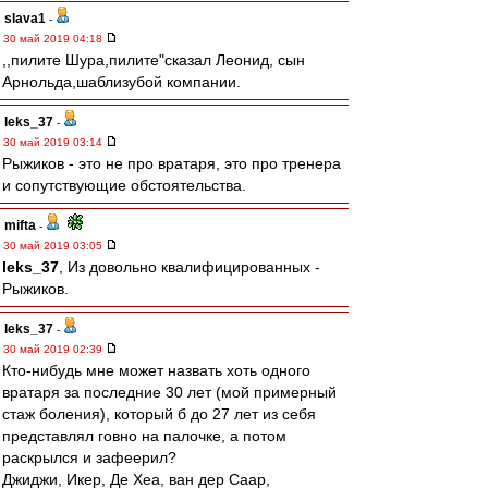
slava1
-
30 май 2019 04:18
,,пилите Шура,пилите"сказал Леонид, сын
Арнольда,шаблизубой компании.
leks_37
-
30 май 2019 03:14
Рыжиков - это не про вратаря, это про тренера
и сопутствующие обстоятельства.
mifta
-
30 май 2019 03:05
leks_37
, Из довольно квалифицированных -
Рыжиков.
leks_37
-
30 май 2019 02:39
Кто-нибудь мне может назвать хоть одного
вратаря за последние 30 лет (мой примерный
стаж боления), который б до 27 лет из себя
представлял говно на палочке, а потом
раскрылся и зафеерил?
Джиджи, Икер, Де Хеа, ван дер Саар,