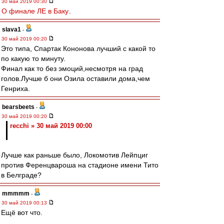
30 май 2019 00:30
О финале ЛЕ в Баку
.
slava1
-
30 май 2019 00:20
Это типа, Спартак Кононова лучший с какой то
по какую то минуту.
Финал как то без эмоций,несмотря на град
голов.Лучше б они Озила оставили дома,чем
Генриха.
bearsbeets
-
30 май 2019 00:20
recchi » 30 май 2019 00:00
Лучше как раньше было, Локомотив Лейпциг
против Ференцвароша на стадионе имени Тито
в Белграде?
mmmmm
-
30 май 2019 00:13
Ещё вот что.