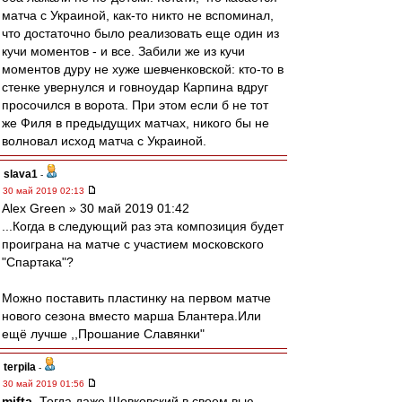
матча с Украиной, как-то никто не вспоминал,
что достаточно было реализовать еще один из
кучи моментов - и все. Забили же из кучи
моментов дуру не хуже шевченковской: кто-то в
стенке увернулся и говноудар Карпина вдруг
просочился в ворота. При этом если б не тот
же Филя в предыдущих матчах, никого бы не
волновал исход матча с Украиной.
slava1
-
30 май 2019 02:13
Alex Green » 30 май 2019 01:42
...Когда в следующий раз эта композиция будет
проиграна на матче с участием московского
"Спартака"?
Можно поставить пластинку на первом матче
нового сезона вместо марша Блантера.Или
ещё лучше ,,Прошание Славянки"
terpila
-
30 май 2019 01:56
mifta
, Тогда даже Шовковский в своем вью