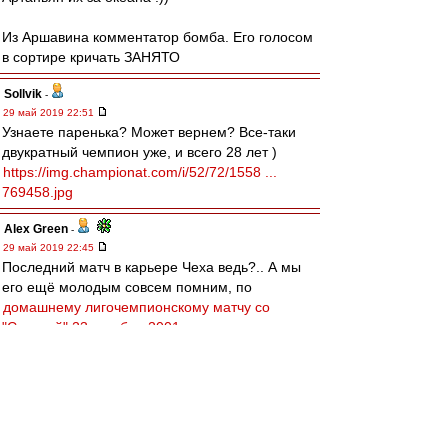
Из Аршавина комментатор бомба. Его голосом
в сортире кричать ЗАНЯТО
Sollvik
-
29 май 2019 22:51
Узнаете паренька? Может вернем? Все-таки
двукратный чемпион уже, и всего 28 лет )
https://img.championat.com/i/52/72/1558 ...
769458.jpg
Alex Green
-
29 май 2019 22:45
Последний матч в карьере Чеха ведь?.. А мы
его ещё молодым совсем помним, по
домашнему лигочемпионскому матчу со
"Спартой" 23 октября 2001 года
...
slava1
-
29 май 2019 22:42
77-ой это прекрасное прошлое.
У нас сейчас есть кандидаты на Роль Николая
Петровича,Константина Ивановича,Андрея