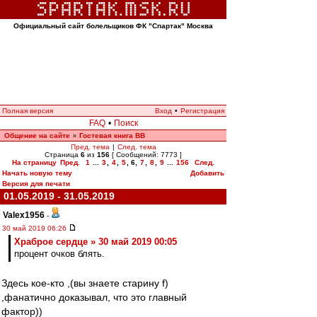
Официальный сайт болельщиков ФК "Спартак" Москва
Полная версия
Вход
•
Регистрация
FAQ
•
Поиск
Общение на сайте
Гостевая книга ВВ
»
Пред. тема
|
След. тема
Страница
6
из
156
[ Сообщений: 7773 ]
На страницу
Пред.
1
...
3
,
4
,
5
,
6
,
7
,
8
,
9
...
156
След.
Начать новую тему
Добавить
Версия для печати
01.05.2019 - 31.05.2019
Valex1956
-
30 май 2019 06:26
Храброе сердце » 30 май 2019 00:05
процент очков блять.
Здесь кое-кто ,(вы знаете старину f)
,фанатично доказывал, что это главный
фактор))