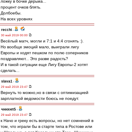
ложку в бочке дерьма...
процент очков блять.
Долбоебы.
На всех уровнях
recchi
-
30 май 2019 00:00
Весёлый матч, могли и 7:1 и 4:4 сгонять :).
Но вообще эмоций мало, выиграли лигу
Европы и ходят пешком по полю соперников
поздравляют... Это разве радость?
И в такой ситуации еще Лигу Европы-2 хотят
сделать...
slava1
-
29 май 2019 23:47
Вернуть то можно,но в связи с оптимизацией
зарплатной ведомости боюсь не поедут.
чннхнпS
-
29 май 2019 23:47
к Начо и греку есть вопросы, но нет сомнений в
том, что играли бы в старте типа в Ростове или