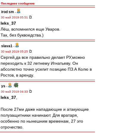
Последнее сообщение
irod sm
-
30 май 2019 05:51
leks_37
Лёш, вспомнился еще Уваров.
Так, без буквоедства.)
slava1
-
30 май 2019 05:25
Сергей,да все правильно делает РУ,можно
переходить к 32 летнему Игнатьеву. Он
абсолютно точно усилит позицию ПЗ.А Колю в
Ростов, в аренду.
ys
-
30 май 2019 04:33
leks_37
,
После 27ми даже нападающие и атакующие
полузащитники начинают. Для вратаря,
особенно по нынешним временам, 27 это
отрочество.