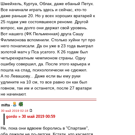
Шмейхель, Куртуа, Облак, даже ебаный Петух.
Все начинали играть здесь и сейчас, кто-то
даже раньше 20. Но у всех хороших вратарей к
25 годам уже состоявшееся реноме. Другой
вопрос, как долго они держат свой уровень.
Вот нашего (ФК Пельменная) друга Сашу
Филимонова вспомнили. Столько хуйни тут про
него понаписали. Да он уже в 23 года выиграл
золотой матч у Пса усатого. К 26 годам был
четырехкратным чемпионом страны. Одну
ошибку совершил, да. После этого карьера и
пошла на спад, психологически не сдюжил.
А по Левашову... Даже если вы ему руки
удлините на 10 см, то все равно он как был
говном, так им и останется, после 27 вратари
не начинают.
mifta
-
30 май 2019 02:18
gordo » 30 май 2019 00:59
Не, пока они вдвоем боролись в "Спартаке",
оба лажали не по-детски. Кстати, что касается