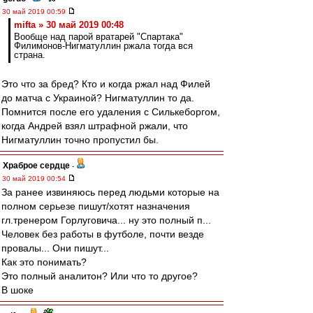
30 май 2019 00:59
mifta » 30 май 2019 00:48
Вообще над парой вратарей "Спартака"
Филимонов-Нигматуллин ржала тогда вся
страна.
Это что за бред? Кто и когда ржал над Филей
до матча с Украиной? Нигматуллин то да.
Помнится после его удаления с Силькеборгом,
когда Андрей взял штрафной ржали, что
Нигматуллин точно пропустил бы.
Храброе сердце
-
30 май 2019 00:54
За ранее извиняюсь перед людьми которые на
полном серьезе пишут/хотят назначения
гл.тренером Горлуговича... ну это полный п...
Человек без работы в футболе, почти везде
провалы... Они пишут...
Как это понимать?
Это полный аналитон? Или что то другое?
В шоке