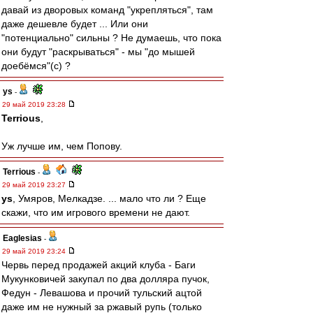
давай из дворовых команд "укрепляться", там
даже дешевле будет ... Или они
"потенциально" сильны ? Не думаешь, что пока
они будут "раскрываться" - мы "до мышей
доебёмся"(с) ?
ys
-
29 май 2019 23:28
Terrious
,
Уж лучше им, чем Попову.
Terrious
-
29 май 2019 23:27
ys
, Умяров, Мелкадзе. ... мало что ли ? Еще
скажи, что им игрового времени не дают.
Eaglesias
-
29 май 2019 23:24
Червь перед продажей акций клуба - Баги
Мукунковичей закупал по два долляра пучок,
Федун - Левашова и прочий тульский ацтой
даже им не нужный за ржавый рупь (только