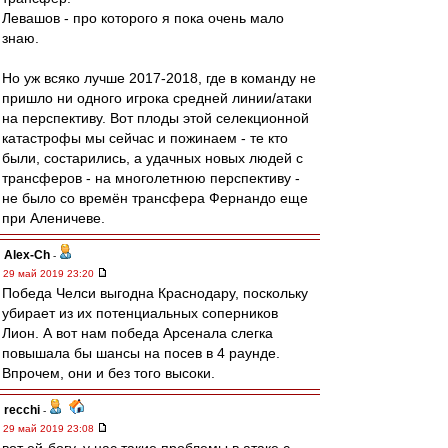
Левашов - про которого я пока очень мало
знаю.
Но уж всяко лучше 2017-2018, где в команду не
пришло ни одного игрока средней линии/атаки
на перспективу. Вот плоды этой селекционной
катастрофы мы сейчас и пожинаем - те кто
были, состарились, а удачных новых людей с
трансферов - на многолетнюю перспективу -
не было со времён трансфера Фернандо еще
при Аленичеве.
Alex-Ch
-
29 май 2019 23:20
Победа Челси выгодна Краснодару, поскольку
убирает из их потенциальных соперников
Лион. А вот нам победа Арсенала слегка
повышала бы шансы на посев в 4 раунде.
Впрочем, они и без того высоки.
recchi
-
29 май 2019 23:08