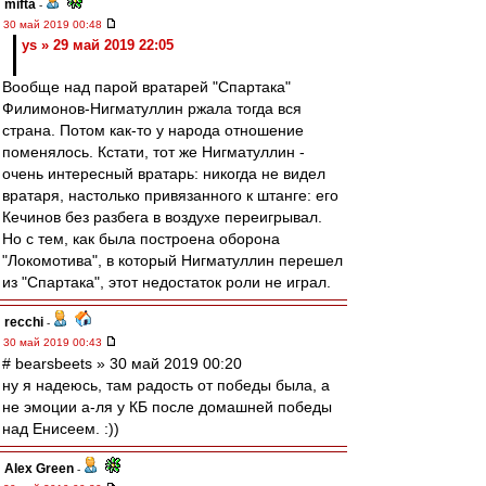
mifta
-
30 май 2019 00:48
ys » 29 май 2019 22:05
Вообще над парой вратарей "Спартака"
Филимонов-Нигматуллин ржала тогда вся
страна. Потом как-то у народа отношение
поменялось. Кстати, тот же Нигматуллин -
очень интересный вратарь: никогда не видел
вратаря, настолько привязанного к штанге: его
Кечинов без разбега в воздухе переигрывал.
Но с тем, как была построена оборона
"Локомотива", в который Нигматуллин перешел
из "Спартака", этот недостаток роли не играл.
recchi
-
30 май 2019 00:43
# bearsbeets » 30 май 2019 00:20
ну я надеюсь, там радость от победы была, а
не эмоции а-ля у КБ после домашней победы
над Енисеем. :))
Alex Green
-