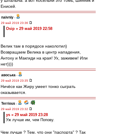
у Шпалыча. а вот Косельни это Томь, Шинник и
Енисей.
naivniy
-
29 май 2019 23:36
Osip » 29 май 2019 22:58
Велик там в порядосе наколотил)
Возвращаем Велика в центр нападения,
Антоху и Макгиди на края! Ух, заживем! Или
нет))))
авоська
-
29 май 2019 23:35
Ничёсе как Жиру умеет тонко сыграть
оказывается.
Terrious
-
29 май 2019 23:32
ys » 29 май 2019 23:28
Уж лучше им, чем Попову.
Чем лучше ? Тем, что они "паспорта" ? Так