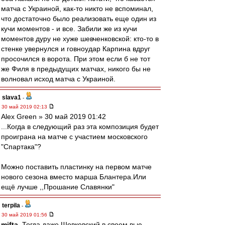
матча с Украиной, как-то никто не вспоминал,
что достаточно было реализовать еще один из
кучи моментов - и все. Забили же из кучи
моментов дуру не хуже шевченковской: кто-то в
стенке увернулся и говноудар Карпина вдруг
просочился в ворота. При этом если б не тот
же Филя в предыдущих матчах, никого бы не
волновал исход матча с Украиной.
slava1
-
30 май 2019 02:13
Alex Green » 30 май 2019 01:42
...Когда в следующий раз эта композиция будет
проиграна на матче с участием московского
"Спартака"?
Можно поставить пластинку на первом матче
нового сезона вместо марша Блантера.Или
ещё лучше ,,Прошание Славянки"
terpila
-
30 май 2019 01:56
mifta
, Тогда даже Шовковский в своем вью