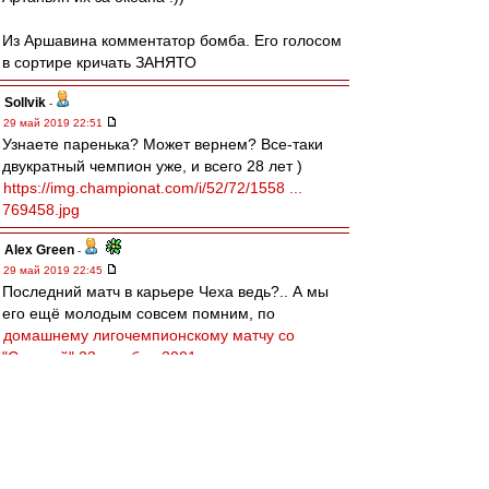
Из Аршавина комментатор бомба. Его голосом
в сортире кричать ЗАНЯТО
Sollvik
-
29 май 2019 22:51
Узнаете паренька? Может вернем? Все-таки
двукратный чемпион уже, и всего 28 лет )
https://img.championat.com/i/52/72/1558 ...
769458.jpg
Alex Green
-
29 май 2019 22:45
Последний матч в карьере Чеха ведь?.. А мы
его ещё молодым совсем помним, по
домашнему лигочемпионскому матчу со
"Спартой" 23 октября 2001 года
...
slava1
-
29 май 2019 22:42
77-ой это прекрасное прошлое.
У нас сейчас есть кандидаты на Роль Николая
Петровича,Константина Ивановича,Андрея