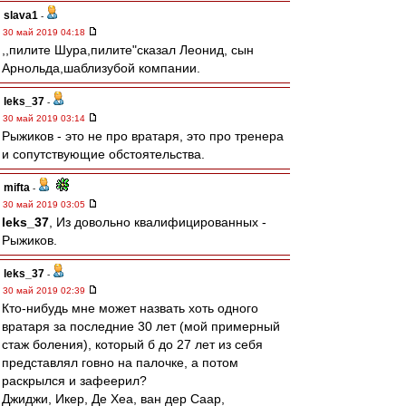
slava1
-
30 май 2019 04:18
,,пилите Шура,пилите"сказал Леонид, сын
Арнольда,шаблизубой компании.
leks_37
-
30 май 2019 03:14
Рыжиков - это не про вратаря, это про тренера
и сопутствующие обстоятельства.
mifta
-
30 май 2019 03:05
leks_37
, Из довольно квалифицированных -
Рыжиков.
leks_37
-
30 май 2019 02:39
Кто-нибудь мне может назвать хоть одного
вратаря за последние 30 лет (мой примерный
стаж боления), который б до 27 лет из себя
представлял говно на палочке, а потом
раскрылся и зафеерил?
Джиджи, Икер, Де Хеа, ван дер Саар,