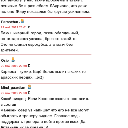
вот ей-богу, у нас такие проблемы в атаке с
ленивым Зе и разъебаем ЛАдриано, что даже
полено-Жиру показался бы крутым усилением.
Paraschut
-
29 май 2019 23:01
Баку шикарный город, газон обалденный,
но тв-картинка ужасна, брезент какой-то...
Это не финал еврокубка, это матч без
зрителей.
Osip
-
29 май 2019 22:58
Кариока - кумир. Ещё Велик пылит в каких то
арабских пердях....эх))
blind_guardian
-
29 май 2019 22:58
Какой пиздец. Если Кононов захочет поставить
в состав
манекен юзер ys напишет что его не все могут
обыграть и тренеру виднее. Главное ведь
поддержать тренера и пойти против всех. Да
Артаньян их за океана :))