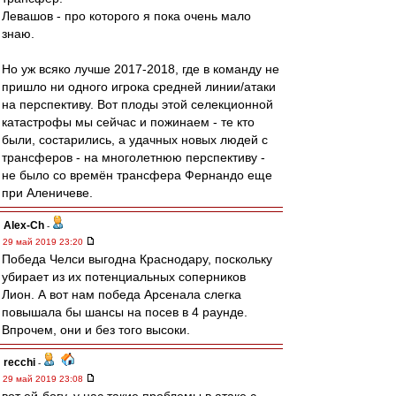
Левашов - про которого я пока очень мало
знаю.
Но уж всяко лучше 2017-2018, где в команду не
пришло ни одного игрока средней линии/атаки
на перспективу. Вот плоды этой селекционной
катастрофы мы сейчас и пожинаем - те кто
были, состарились, а удачных новых людей с
трансферов - на многолетнюю перспективу -
не было со времён трансфера Фернандо еще
при Аленичеве.
Alex-Ch
-
29 май 2019 23:20
Победа Челси выгодна Краснодару, поскольку
убирает из их потенциальных соперников
Лион. А вот нам победа Арсенала слегка
повышала бы шансы на посев в 4 раунде.
Впрочем, они и без того высоки.
recchi
-
29 май 2019 23:08