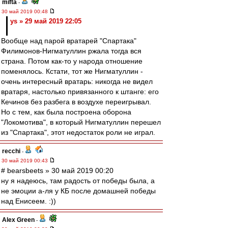
mifta
-
30 май 2019 00:48
ys » 29 май 2019 22:05
Вообще над парой вратарей "Спартака"
Филимонов-Нигматуллин ржала тогда вся
страна. Потом как-то у народа отношение
поменялось. Кстати, тот же Нигматуллин -
очень интересный вратарь: никогда не видел
вратаря, настолько привязанного к штанге: его
Кечинов без разбега в воздухе переигрывал.
Но с тем, как была построена оборона
"Локомотива", в который Нигматуллин перешел
из "Спартака", этот недостаток роли не играл.
recchi
-
30 май 2019 00:43
# bearsbeets » 30 май 2019 00:20
ну я надеюсь, там радость от победы была, а
не эмоции а-ля у КБ после домашней победы
над Енисеем. :))
Alex Green
-