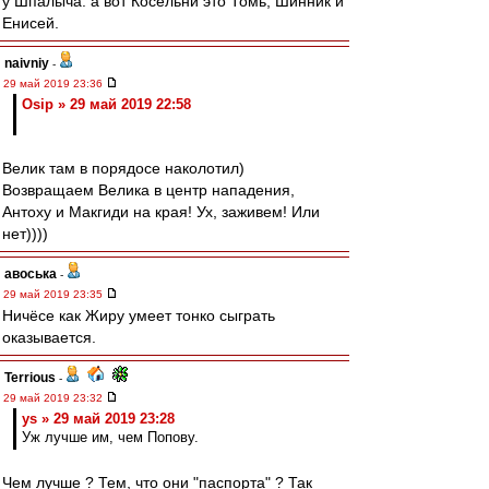
у Шпалыча. а вот Косельни это Томь, Шинник и
Енисей.
naivniy
-
29 май 2019 23:36
Osip » 29 май 2019 22:58
Велик там в порядосе наколотил)
Возвращаем Велика в центр нападения,
Антоху и Макгиди на края! Ух, заживем! Или
нет))))
авоська
-
29 май 2019 23:35
Ничёсе как Жиру умеет тонко сыграть
оказывается.
Terrious
-
29 май 2019 23:32
ys » 29 май 2019 23:28
Уж лучше им, чем Попову.
Чем лучше ? Тем, что они "паспорта" ? Так