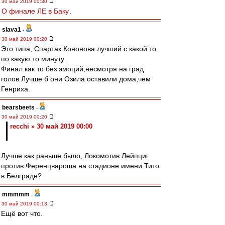
30 май 2019 00:30
О финале ЛЕ в Баку
.
slava1
-
30 май 2019 00:20
Это типа, Спартак Кононова лучший с какой то
по какую то минуту.
Финал как то без эмоций,несмотря на град
голов.Лучше б они Озила оставили дома,чем
Генриха.
bearsbeets
-
30 май 2019 00:20
recchi » 30 май 2019 00:00
Лучше как раньше было, Локомотив Лейпциг
против Ференцвароша на стадионе имени Тито
в Белграде?
mmmmm
-
30 май 2019 00:13
Ещё вот что.