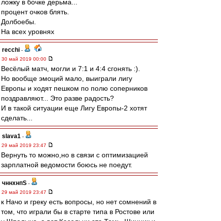
ложку в бочке дерьма...
процент очков блять.
Долбоебы.
На всех уровнях
recchi
-
30 май 2019 00:00
Весёлый матч, могли и 7:1 и 4:4 сгонять :).
Но вообще эмоций мало, выиграли лигу
Европы и ходят пешком по полю соперников
поздравляют... Это разве радость?
И в такой ситуации еще Лигу Европы-2 хотят
сделать...
slava1
-
29 май 2019 23:47
Вернуть то можно,но в связи с оптимизацией
зарплатной ведомости боюсь не поедут.
чннхнпS
-
29 май 2019 23:47
к Начо и греку есть вопросы, но нет сомнений в
том, что играли бы в старте типа в Ростове или