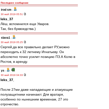
Последнее сообщение
irod sm
-
30 май 2019 05:51
leks_37
Лёш, вспомнился еще Уваров.
Так, без буквоедства.)
slava1
-
30 май 2019 05:25
Сергей,да все правильно делает РУ,можно
переходить к 32 летнему Игнатьеву. Он
абсолютно точно усилит позицию ПЗ.А Колю в
Ростов, в аренду.
ys
-
30 май 2019 04:33
leks_37
,
После 27ми даже нападающие и атакующие
полузащитники начинают. Для вратаря,
особенно по нынешним временам, 27 это
отрочество.