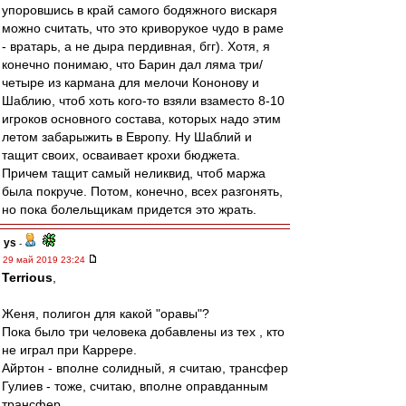
упоровшись в край самого бодяжного вискаря
можно считать, что это криворукое чудо в раме
- вратарь, а не дыра пердивная, бгг). Хотя, я
конечно понимаю, что Барин дал ляма три/
четыре из кармана для мелочи Кононову и
Шаблию, чтоб хоть кого-то взяли взаместо 8-10
игроков основного состава, которых надо этим
летом забарыжить в Европу. Ну Шаблий и
тащит своих, осваивает крохи бюджета.
Причем тащит самый неликвид, чтоб маржа
была покруче. Потом, конечно, всех разгонять,
но пока болельщикам придется это жрать.
ys
-
29 май 2019 23:24
Terrious
,
Женя, полигон для какой "оравы"?
Пока было три человека добавлены из тех , кто
не играл при Каррере.
Айртон - вполне солидный, я считаю, трансфер
Гулиев - тоже, считаю, вполне оправданным
трансфер.