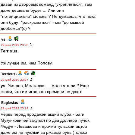
давай из дворовых команд "укрепляться", там
даже дешевле будет ... Или они
"потенциально" сильны ? Не думаешь, что пока
они будут "раскрываться" - мы "до мышей
доебёмся"(с) ?
ys
-
29 май 2019 23:28
Terrious
,
Уж лучше им, чем Попову.
Terrious
-
29 май 2019 23:27
ys
, Умяров, Мелкадзе. ... мало что ли ? Еще
скажи, что им игрового времени не дают.
Eaglesias
-
29 май 2019 23:24
Червь перед продажей акций клуба - Баги
Мукунковичей закупал по два долляра пучок,
Федун - Левашова и прочий тульский ацтой
даже им не нужный за ржавый рупь (только