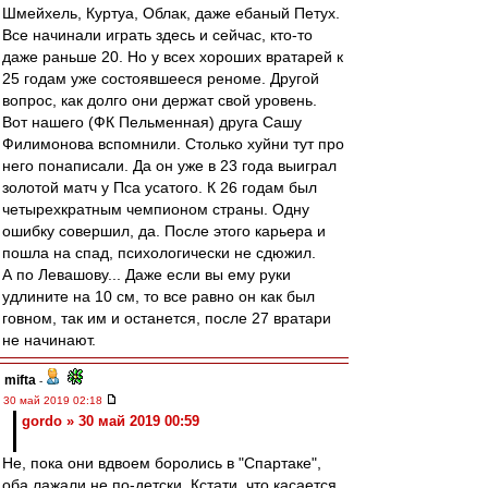
Шмейхель, Куртуа, Облак, даже ебаный Петух.
Все начинали играть здесь и сейчас, кто-то
даже раньше 20. Но у всех хороших вратарей к
25 годам уже состоявшееся реноме. Другой
вопрос, как долго они держат свой уровень.
Вот нашего (ФК Пельменная) друга Сашу
Филимонова вспомнили. Столько хуйни тут про
него понаписали. Да он уже в 23 года выиграл
золотой матч у Пса усатого. К 26 годам был
четырехкратным чемпионом страны. Одну
ошибку совершил, да. После этого карьера и
пошла на спад, психологически не сдюжил.
А по Левашову... Даже если вы ему руки
удлините на 10 см, то все равно он как был
говном, так им и останется, после 27 вратари
не начинают.
mifta
-
30 май 2019 02:18
gordo » 30 май 2019 00:59
Не, пока они вдвоем боролись в "Спартаке",
оба лажали не по-детски. Кстати, что касается