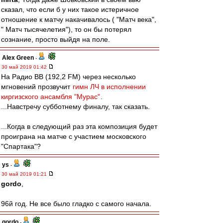
сказал, что если б у них такое истеричное
отношение к матчу накачивалось ( "Матч века",
" Матч тысячелетия"), то он бы потерял
сознание, просто выйдя на поле.
Alex Green
-
30 май 2019 01:42
На Радио ВВ (192,2 FM) через несколько
мгновений прозвучит
гимн ЛЧ в исполнении
киргизского ансамбля "Мурас"
.
...Навстречу субботнему финалу, так сказать.
...Когда в следующий раз эта композиция будет
проиграна на матче с участием московского
"Спартака"?
ys
-
30 май 2019 01:21
gordo
,
96й год. Не все было гладко с самого начала.
gordo
-