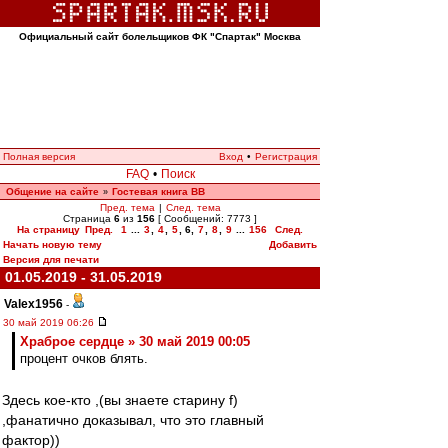
Официальный сайт болельщиков ФК "Спартак" Москва
Полная версия
Вход
•
Регистрация
FAQ
•
Поиск
Общение на сайте
Гостевая книга ВВ
»
Пред. тема
|
След. тема
Страница
6
из
156
[ Сообщений: 7773 ]
На страницу
Пред.
1
...
3
,
4
,
5
,
6
,
7
,
8
,
9
...
156
След.
Начать новую тему
Добавить
Версия для печати
01.05.2019 - 31.05.2019
Valex1956
-
30 май 2019 06:26
Храброе сердце » 30 май 2019 00:05
процент очков блять.
Здесь кое-кто ,(вы знаете старину f)
,фанатично доказывал, что это главный
фактор))