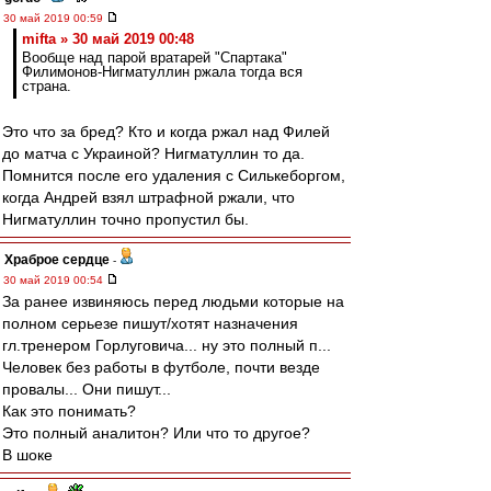
30 май 2019 00:59
mifta » 30 май 2019 00:48
Вообще над парой вратарей "Спартака"
Филимонов-Нигматуллин ржала тогда вся
страна.
Это что за бред? Кто и когда ржал над Филей
до матча с Украиной? Нигматуллин то да.
Помнится после его удаления с Силькеборгом,
когда Андрей взял штрафной ржали, что
Нигматуллин точно пропустил бы.
Храброе сердце
-
30 май 2019 00:54
За ранее извиняюсь перед людьми которые на
полном серьезе пишут/хотят назначения
гл.тренером Горлуговича... ну это полный п...
Человек без работы в футболе, почти везде
провалы... Они пишут...
Как это понимать?
Это полный аналитон? Или что то другое?
В шоке