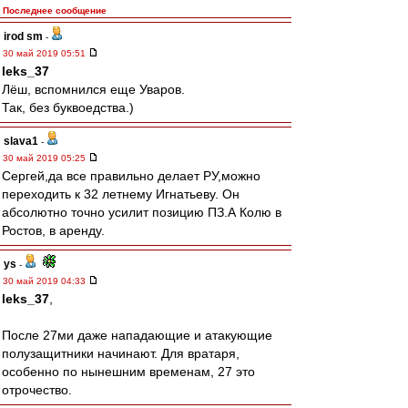
Последнее сообщение
irod sm
-
30 май 2019 05:51
leks_37
Лёш, вспомнился еще Уваров.
Так, без буквоедства.)
slava1
-
30 май 2019 05:25
Сергей,да все правильно делает РУ,можно
переходить к 32 летнему Игнатьеву. Он
абсолютно точно усилит позицию ПЗ.А Колю в
Ростов, в аренду.
ys
-
30 май 2019 04:33
leks_37
,
После 27ми даже нападающие и атакующие
полузащитники начинают. Для вратаря,
особенно по нынешним временам, 27 это
отрочество.