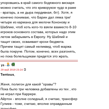
упоровшись в край самого бодяжного вискаря
можно считать, что это криворукое чудо в раме
- вратарь, а не дыра пердивная, бгг). Хотя, я
конечно понимаю, что Барин дал ляма три/
четыре из кармана для мелочи Кононову и
Шаблию, чтоб хоть кого-то взяли взаместо 8-10
игроков основного состава, которых надо этим
летом забарыжить в Европу. Ну Шаблий и
тащит своих, осваивает крохи бюджета.
Причем тащит самый неликвид, чтоб маржа
была покруче. Потом, конечно, всех разгонять,
но пока болельщикам придется это жрать.
ys
-
29 май 2019 23:24
Terrious
,
Женя, полигон для какой "оравы"?
Пока было три человека добавлены из тех , кто
не играл при Каррере.
Айртон - вполне солидный, я считаю, трансфер
Гулиев - тоже, считаю, вполне оправданным
трансфер.