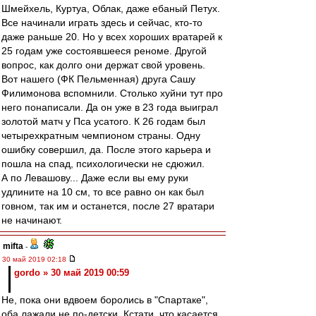
Шмейхель, Куртуа, Облак, даже ебаный Петух.
Все начинали играть здесь и сейчас, кто-то
даже раньше 20. Но у всех хороших вратарей к
25 годам уже состоявшееся реноме. Другой
вопрос, как долго они держат свой уровень.
Вот нашего (ФК Пельменная) друга Сашу
Филимонова вспомнили. Столько хуйни тут про
него понаписали. Да он уже в 23 года выиграл
золотой матч у Пса усатого. К 26 годам был
четырехкратным чемпионом страны. Одну
ошибку совершил, да. После этого карьера и
пошла на спад, психологически не сдюжил.
А по Левашову... Даже если вы ему руки
удлините на 10 см, то все равно он как был
говном, так им и останется, после 27 вратари
не начинают.
mifta
-
30 май 2019 02:18
gordo » 30 май 2019 00:59
Не, пока они вдвоем боролись в "Спартаке",
оба лажали не по-детски. Кстати, что касается