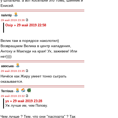
у Шпалыча. а вот Косельни это Томь, Шинник и
Енисей.
naivniy
-
29 май 2019 23:36
Osip » 29 май 2019 22:58
Велик там в порядосе наколотил)
Возвращаем Велика в центр нападения,
Антоху и Макгиди на края! Ух, заживем! Или
нет))))
авоська
-
29 май 2019 23:35
Ничёсе как Жиру умеет тонко сыграть
оказывается.
Terrious
-
29 май 2019 23:32
ys » 29 май 2019 23:28
Уж лучше им, чем Попову.
Чем лучше ? Тем, что они "паспорта" ? Так