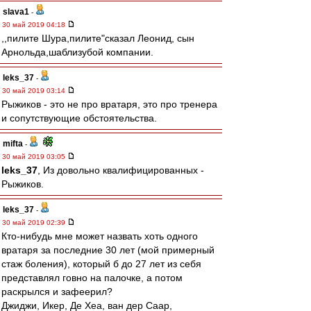
slava1
-
30 май 2019 04:18
,,пилите Шура,пилите"сказал Леонид, сын
Арнольда,шаблизубой компании.
leks_37
-
30 май 2019 03:14
Рыжиков - это не про вратаря, это про тренера
и сопутствующие обстоятельства.
mifta
-
30 май 2019 03:05
leks_37
, Из довольно квалифицированных -
Рыжиков.
leks_37
-
30 май 2019 02:39
Кто-нибудь мне может назвать хоть одного
вратаря за последние 30 лет (мой примерный
стаж боления), который б до 27 лет из себя
представлял говно на палочке, а потом
раскрылся и зафеерил?
Джиджи, Икер, Де Хеа, ван дер Саар,