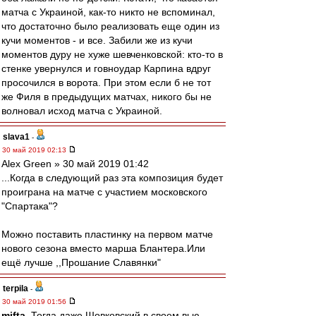
матча с Украиной, как-то никто не вспоминал,
что достаточно было реализовать еще один из
кучи моментов - и все. Забили же из кучи
моментов дуру не хуже шевченковской: кто-то в
стенке увернулся и говноудар Карпина вдруг
просочился в ворота. При этом если б не тот
же Филя в предыдущих матчах, никого бы не
волновал исход матча с Украиной.
slava1
-
30 май 2019 02:13
Alex Green » 30 май 2019 01:42
...Когда в следующий раз эта композиция будет
проиграна на матче с участием московского
"Спартака"?
Можно поставить пластинку на первом матче
нового сезона вместо марша Блантера.Или
ещё лучше ,,Прошание Славянки"
terpila
-
30 май 2019 01:56
mifta
, Тогда даже Шовковский в своем вью