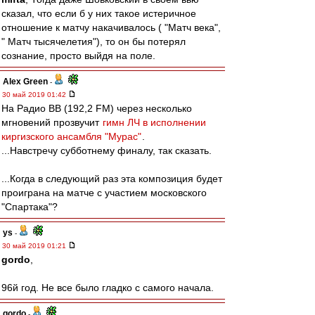
сказал, что если б у них такое истеричное
отношение к матчу накачивалось ( "Матч века",
" Матч тысячелетия"), то он бы потерял
сознание, просто выйдя на поле.
Alex Green
-
30 май 2019 01:42
На Радио ВВ (192,2 FM) через несколько
мгновений прозвучит
гимн ЛЧ в исполнении
киргизского ансамбля "Мурас"
.
...Навстречу субботнему финалу, так сказать.
...Когда в следующий раз эта композиция будет
проиграна на матче с участием московского
"Спартака"?
ys
-
30 май 2019 01:21
gordo
,
96й год. Не все было гладко с самого начала.
gordo
-