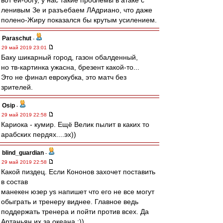
вот ей-богу, у нас такие проблемы в атаке с
ленивым Зе и разъебаем ЛАдриано, что даже
полено-Жиру показался бы крутым усилением.
Paraschut
-
29 май 2019 23:01
Баку шикарный город, газон обалденный,
но тв-картинка ужасна, брезент какой-то...
Это не финал еврокубка, это матч без
зрителей.
Osip
-
29 май 2019 22:58
Кариока - кумир. Ещё Велик пылит в каких то
арабских пердях....эх))
blind_guardian
-
29 май 2019 22:58
Какой пиздец. Если Кононов захочет поставить
в состав
манекен юзер ys напишет что его не все могут
обыграть и тренеру виднее. Главное ведь
поддержать тренера и пойти против всех. Да
Артаньян их за океана :))