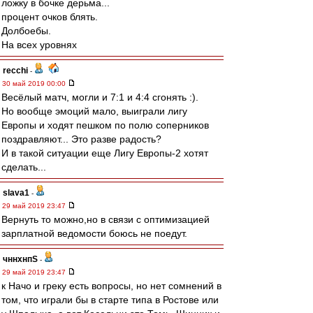
ложку в бочке дерьма...
процент очков блять.
Долбоебы.
На всех уровнях
recchi
-
30 май 2019 00:00
Весёлый матч, могли и 7:1 и 4:4 сгонять :).
Но вообще эмоций мало, выиграли лигу
Европы и ходят пешком по полю соперников
поздравляют... Это разве радость?
И в такой ситуации еще Лигу Европы-2 хотят
сделать...
slava1
-
29 май 2019 23:47
Вернуть то можно,но в связи с оптимизацией
зарплатной ведомости боюсь не поедут.
чннхнпS
-
29 май 2019 23:47
к Начо и греку есть вопросы, но нет сомнений в
том, что играли бы в старте типа в Ростове или