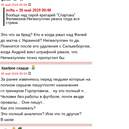
30 май 2019 00:59
mifta » 30 май 2019 00:48
Вообще над парой вратарей "Спартака"
Филимонов-Нигматуллин ржала тогда вся
страна.
Это что за бред? Кто и когда ржал над Филей
до матча с Украиной? Нигматуллин то да.
Помнится после его удаления с Силькеборгом,
когда Андрей взял штрафной ржали, что
Нигматуллин точно пропустил бы.
Храброе сердце
-
30 май 2019 00:54
За ранее извиняюсь перед людьми которые на
полном серьезе пишут/хотят назначения
гл.тренером Горлуговича... ну это полный п...
Человек без работы в футболе, почти везде
провалы... Они пишут...
Как это понимать?
Это полный аналитон? Или что то другое?
В шоке