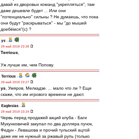
давай из дворовых команд "укрепляться", там
даже дешевле будет ... Или они
"потенциально" сильны ? Не думаешь, что пока
они будут "раскрываться" - мы "до мышей
доебёмся"(с) ?
ys
-
29 май 2019 23:28
Terrious
,
Уж лучше им, чем Попову.
Terrious
-
29 май 2019 23:27
ys
, Умяров, Мелкадзе. ... мало что ли ? Еще
скажи, что им игрового времени не дают.
Eaglesias
-
29 май 2019 23:24
Червь перед продажей акций клуба - Баги
Мукунковичей закупал по два долляра пучок,
Федун - Левашова и прочий тульский ацтой
даже им не нужный за ржавый рупь (только