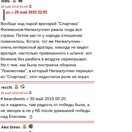
mifta
-
30 май 2019 00:48
ys » 29 май 2019 22:05
Вообще над парой вратарей "Спартака"
Филимонов-Нигматуллин ржала тогда вся
страна. Потом как-то у народа отношение
поменялось. Кстати, тот же Нигматуллин -
очень интересный вратарь: никогда не видел
вратаря, настолько привязанного к штанге: его
Кечинов без разбега в воздухе переигрывал.
Но с тем, как была построена оборона
"Локомотива", в который Нигматуллин перешел
из "Спартака", этот недостаток роли не играл.
recchi
-
30 май 2019 00:43
# bearsbeets » 30 май 2019 00:20
ну я надеюсь, там радость от победы была, а
не эмоции а-ля у КБ после домашней победы
над Енисеем. :))
Alex Green
-