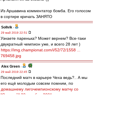
Из Аршавина комментатор бомба. Его голосом
в сортире кричать ЗАНЯТО
Sollvik
-
29 май 2019 22:51
Узнаете паренька? Может вернем? Все-таки
двукратный чемпион уже, и всего 28 лет )
https://img.championat.com/i/52/72/1558 ...
769458.jpg
Alex Green
-
29 май 2019 22:45
Последний матч в карьере Чеха ведь?.. А мы
его ещё молодым совсем помним, по
домашнему лигочемпионскому матчу со
"Спартой" 23 октября 2001 года
...
slava1
-
29 май 2019 22:42
77-ой это прекрасное прошлое.
У нас сейчас есть кандидаты на Роль Николая
Петровича,Константина Ивановича,Андрея