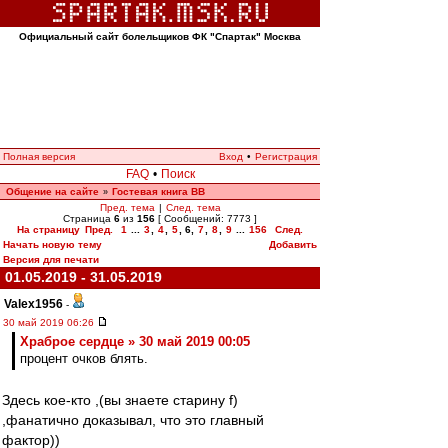
Официальный сайт болельщиков ФК "Спартак" Москва
Полная версия
Вход
•
Регистрация
FAQ
•
Поиск
Общение на сайте
Гостевая книга ВВ
»
Пред. тема
|
След. тема
Страница
6
из
156
[ Сообщений: 7773 ]
На страницу
Пред.
1
...
3
,
4
,
5
,
6
,
7
,
8
,
9
...
156
След.
Начать новую тему
Добавить
Версия для печати
01.05.2019 - 31.05.2019
Valex1956
-
30 май 2019 06:26
Храброе сердце » 30 май 2019 00:05
процент очков блять.
Здесь кое-кто ,(вы знаете старину f)
,фанатично доказывал, что это главный
фактор))