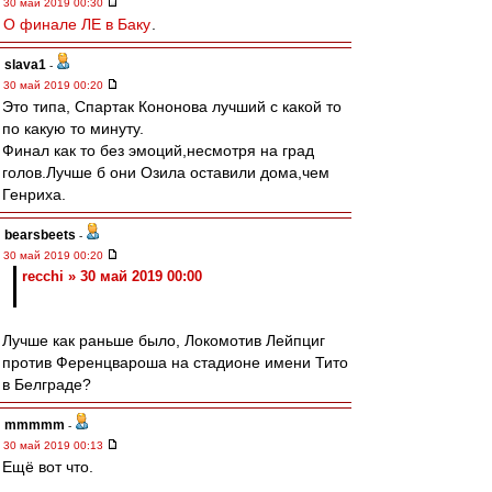
30 май 2019 00:30
О финале ЛЕ в Баку
.
slava1
-
30 май 2019 00:20
Это типа, Спартак Кононова лучший с какой то
по какую то минуту.
Финал как то без эмоций,несмотря на град
голов.Лучше б они Озила оставили дома,чем
Генриха.
bearsbeets
-
30 май 2019 00:20
recchi » 30 май 2019 00:00
Лучше как раньше было, Локомотив Лейпциг
против Ференцвароша на стадионе имени Тито
в Белграде?
mmmmm
-
30 май 2019 00:13
Ещё вот что.