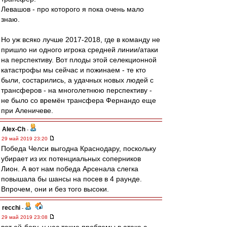
Левашов - про которого я пока очень мало
знаю.
Но уж всяко лучше 2017-2018, где в команду не
пришло ни одного игрока средней линии/атаки
на перспективу. Вот плоды этой селекционной
катастрофы мы сейчас и пожинаем - те кто
были, состарились, а удачных новых людей с
трансферов - на многолетнюю перспективу -
не было со времён трансфера Фернандо еще
при Аленичеве.
Alex-Ch
-
29 май 2019 23:20
Победа Челси выгодна Краснодару, поскольку
убирает из их потенциальных соперников
Лион. А вот нам победа Арсенала слегка
повышала бы шансы на посев в 4 раунде.
Впрочем, они и без того высоки.
recchi
-
29 май 2019 23:08