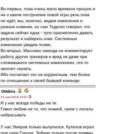
Во-первых, пока очень мало времени прошло и
ни о каком построении новой игры речь пока
не идёт, мы, конечно, видим изменения и
разные новинки, но сам Тедеско говорил, что
задача сейчас одна - тупо прагматично давать
результат и набирать очки. Системные
изменения увидим позже.
Во-вторых, Массимо никогда не комментирует
работу других тренеров и вряд ли даже при
сложившихся системных изменениях, что-то
захочет сказать.
Ибо посчитает это не корректным, тем более
по отношению к своей бывшей команде.
Olddima
-
01 ноя 2019 13:57
И у нас всегда победы не те.
Говно любим не то, что ложкой, прям с лопаты
набрасывать
У нас Умяров только вылупился, Кутепов играл
при царе Горохе, Зобнин только после травмы,