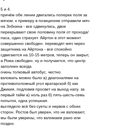
5 и 4.
причём обе линии двигались поперек поля за
мячом. к примеру в позиционке отправили мяч
на Зобнина - все сдвинулись, двое
перекрывают свою половину поля от прохода/
паса, один страхует. Айртон в этот момент
совершенно свободен. переводят мяч через
защитника на Айртона - все спокойно
сдвигаются на 10-15 метров, теперь он закрыт,
а Рома свободен. ну и получается, что центр
заполнен всегда.
очень толковый автобус, честно.
взломать можно было а) диагоналями на
противоположный угол вратарской б) как
Джикия, подловив просвет на выход напу. за
первый тайм а) ноль раз б) пять-шесть-семь
попыток, одна успешная.
выглядело всё без суеты и нервов с обоих
сторон. Ростов был уверен, что не взломают,
мы были уверены, что взломаем рано или
поздно.