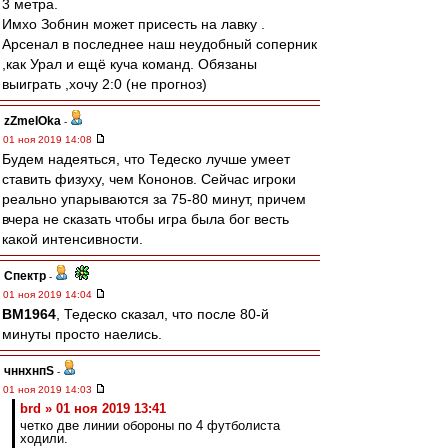
3 метра.
Имхо Зобнин может присесть на лавку .
Арсенал в последнее наш неудобный соперник
,как Урал и ещё куча команд. Обязаны
выиграть ,хочу 2:0 (не прогноз)
zZmeIOka
-
01 ноя 2019 14:08
Будем надеяться, что Тедеско лучше умеет
ставить физуху, чем Кононов. Сейчас игроки
реально упарываются за 75-80 минут, причем
вчера не сказать чтобы игра была бог весть
какой интенсивности.
Спектр
-
01 ноя 2019 14:04
BM1964
, Тедеско сказал, что после 80-й
минуты просто наелись.
чннхнпS
-
01 ноя 2019 14:03
brd » 01 ноя 2019 13:41
четко две линии обороны по 4 футболиста
ходили.