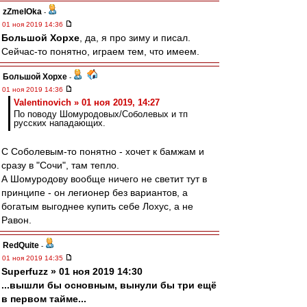
zZmeIOka
-
01 ноя 2019 14:36
Большой Хорхе
, да, я про зиму и писал.
Сейчас-то понятно, играем тем, что имеем.
Большой Хорхе
-
01 ноя 2019 14:36
Valentinovich » 01 ноя 2019, 14:27
По поводу Шомуродовых/Соболевых и тп
русских нападающих.
С Соболевым-то понятно - хочет к бамжам и
сразу в "Сочи", там тепло.
А Шомуродову вообще ничего не светит тут в
принципе - он легионер без вариантов, а
богатым выгоднее купить себе Лохус, а не
Равон.
RedQuite
-
01 ноя 2019 14:35
Superfuzz » 01 ноя 2019 14:30
...вышли бы основным, вынули бы три ещё
в первом тайме...