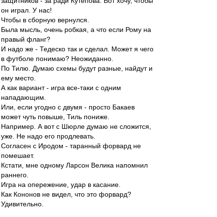
защитников - за ради Кутепова. Вот хочу, чтобы
он играл. У нас!
Чтобы в сборную вернулся.
Была мысль, очень робкая, а что если Рому на
правый фланг?
И надо же - Тедеско так и сделал. Может я чего
в футболе понимаю? Неожиданно.
По Тилю. Думаю схемы будут разные, найдут и
ему место.
А как вариант - игра все-таки с одним
нападающим.
Или, если угодно с двумя - просто Бакаев
может чуть повыше, Тиль пониже.
Например. А вот с Шюрле думаю не сложится,
уже. Не надо его продлевать.
Согласен с Иродом - таранный форвард не
помешает.
Кстати, мне одному Ларсон Велика напомнил
раннего.
Игра на опережение, удар в касание.
Как Кононов не видел, что это форвард?
Удивительно.