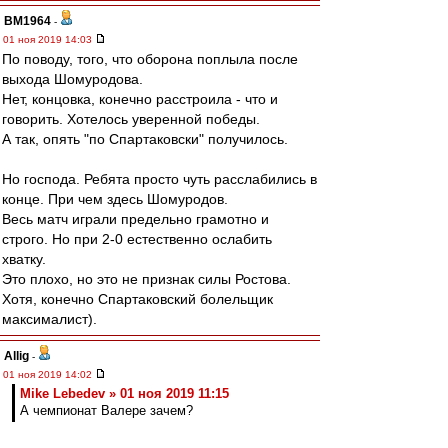
BM1964
-
01 ноя 2019 14:03
По поводу, того, что оборона поплыла после
выхода Шомуродова.
Нет, концовка, конечно расстроила - что и
говорить. Хотелось уверенной победы.
А так, опять "по Спартаковски" получилось.
Но господа. Ребята просто чуть расслабились в
конце. При чем здесь Шомуродов.
Весь матч играли предельно грамотно и
строго. Но при 2-0 естественно ослабить
хватку.
Это плохо, но это не признак силы Ростова.
Хотя, конечно Спартаковский болельщик
максималист).
Allig
-
01 ноя 2019 14:02
Mike Lebedev » 01 ноя 2019 11:15
А чемпионат Валере зачем?