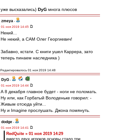
уже высказались)
DyG
многа плюсов
zmeya
-
01 ноя 2019 14:45
Некий...
Не некий, а САМ Олег Георгиевич!
Забавно, кстати. С книги ушел Каррера, зато
теперь пинаем наследника )
Редактировалось 01 ноя 2019 14:48
DyG
-
01 ноя 2019 14:44
А 8 декабря главное будет - ноги не поломать.
Ну или, как Горбатый Володеньке говорил: -
Живым отсюда уйти...
Ну и Imagine прослушать. Джона помянуть.
dodge
-
01 ноя 2019 14:41
RedQuite » 01 ноя 2019 14:29
вместо двух игроков основы стало три.