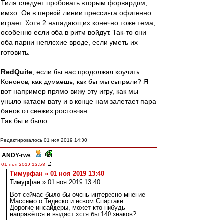
Тиля следует пробовать вторым форвардом,
имхо. Он в первой линии прессинга офигенно
играет. Хотя 2 нападающих конечно тоже тема,
особенно если оба в ритм войдут. Так-то они
оба парни неплохие вроде, если уметь их
готовить.
RedQuite
, если бы нас продолжал коучить
Кононов, как думаешь, как бы мы сыграли? Я
вот например прямо вижу эту игру, как мы
уныло катаем вату и в конце нам залетает пара
банок от свежих ростовчан.
Так бы и было.
Редактировалось 01 ноя 2019 14:00
ANDY-rws
-
01 ноя 2019 13:58
Тимурфан » 01 ноя 2019 13:40
Тимурфан » 01 ноя 2019 13:40
Вот сейчас было бы очень интересно мнение
Массимо о Тедеско и новом Спартаке.
Дорогие инсайдеры, может кто-нибудь
напряжётся и выдаст хотя бы 140 знаков?