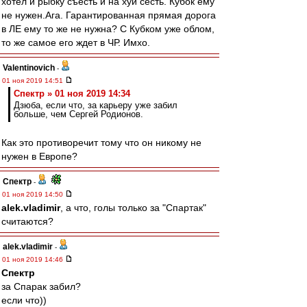
хотел и рыбку съесть и на хуй сесть. Кубок ему
не нужен.Ага. Гарантированная прямая дорога
в ЛЕ ему то же не нужна? С Кубком уже облом,
то же самое его ждет в ЧР. Имхо.
Valentinovich
-
01 ноя 2019 14:51
Спектр » 01 ноя 2019 14:34
Дзюба, если что, за карьеру уже забил
больше, чем Сергей Родионов.
Как это противоречит тому что он никому не
нужен в Европе?
Спектр
-
01 ноя 2019 14:50
alek.vladimir
, а что, голы только за "Спартак"
считаются?
alek.vladimir
-
01 ноя 2019 14:46
Спектр
за Спарак забил?
если что))