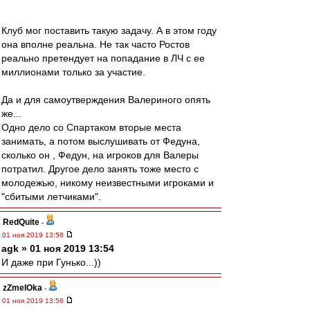
Клуб мог поставить такую задачу. А в этом году
она вполне реальна. Не так часто Ростов
реально претендует на попадание в ЛЧ с ее
миллионами только за участие.
Да и для самоутверждения Валериного опять
же...
Одно дело со Спартаком вторые места
занимать, а потом выслушивать от Федуна,
сколько он , Федун, на игроков для Валеры
потратил. Другое дело занять тоже место с
молодежью, никому неизвестными игроками и
"сбитыми летчиками".
RedQuite
-
01 ноя 2019 13:58
agk » 01 ноя 2019 13:54
И даже при Гунько...))
zZmeIOka
-
01 ноя 2019 13:58