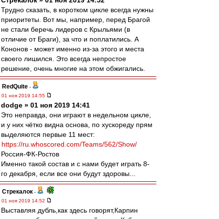
Стрекалок » 01 ноя 2019 14:52
Трудно сказать, в коротком цикле всегда нужны
приоритеты. Вот мы, например, перед Брагой
не стали беречь лидеров с Крыльями (в
отличие от Браги), за что и поплатились. А
Кононов - может именно из-за этого и места
своего лишился. Это всегда непростое
решение, очень многие на этом обжигались.
RedQuite
-
01 ноя 2019 14:55
dodge » 01 ноя 2019 14:41
Это неправда, они играют в недельном цикле,
и у них чётко видна основа, по хускореду прям
выделяются первые 11 мест:
https://ru.whoscored.com/Teams/562/Show/
Россия-ФК-Ростов
Именно такой состав и с нами будет играть 8-
го декабря, если все они будут здоровы...
Стрекалок
-
01 ноя 2019 14:52
Выставляя дубль,как здесь говорят,Карпин