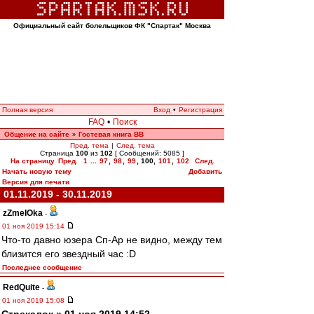
Официальный сайт болельщиков ФК "Спартак" Москва
Полная версия
Вход
•
Регистрация
FAQ
•
Поиск
Общение на сайте
Гостевая книга ВВ
»
Пред. тема
|
След. тема
Страница
100
из
102
[ Сообщений: 5085 ]
На страницу
Пред.
1
...
97
,
98
,
99
,
100
,
101
,
102
След.
Начать новую тему
Добавить
Версия для печати
01.11.2019 - 30.11.2019
zZmeIOka
-
01 ноя 2019 15:14
Что-то давно юзера Сп-Ар не видно, между тем
близится его звездный час :D
Последнее сообщение
RedQuite
-
01 ноя 2019 15:08