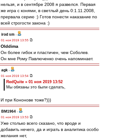
нельзя, и в сентябре 2008 я развелся. Первая
же игра с конями, в светлый день 0:1.11.2008,
прервала серию :) Готов понести наказание по
всей строгости закона :)
irod sm
-
01 ноя 2019 13:55
Olddima
Он более гибок и пластичен, чем Соболев.
Он мне Рому Павлюченко очень напоминает.
agk
-
01 ноя 2019 13:54
RedQuite » 01 ноя 2019 13:52
Мы обязаны это были сделать,
И при Кононове тоже?)))
BM1964
-
01 ноя 2019 13:53
Уже столько всего сказано, что вроде и
добавить нечего, да и играть в аналитика особо
желания нет,