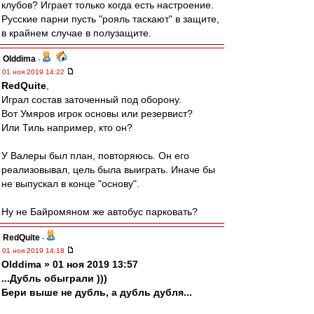
клубов? Играет только когда есть настроение.
Русские парни пусть "рояль таскают" в защите,
в крайнем случае в полузащите.
Olddima
-
01 ноя 2019 14:22
RedQuite
,
Играл состав заточенный под оборону.
Вот Умяров игрок основы или резервист?
Или Тиль например, кто он?
У Валеры был план, повторяюсь. Он его
реализовывал, цель была выиграть. Иначе бы
не выпускал в конце "основу".
Ну не Байромяном же автобус парковать?
RedQuite
-
01 ноя 2019 14:18
Olddima » 01 ноя 2019 13:57
...Дубль обыграли )))
Бери выше не дубль, а дубль дубля...