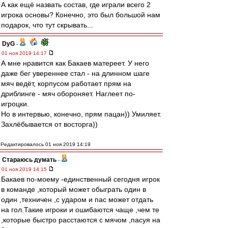
А как ещё назвать состав, где играли всего 2
игрока основы? Конечно, это был большой нам
подарок, что тут скрывать...
DyG
-
01 ноя 2019 14:17
А мне нравится как Бакаев матереет. У него
даже бег увереннее стал - на длинном шаге
мяч ведёт, корпусом работает прям на
дриблинге - мяч обороняет. Наглеет по-
игроцки.
Но в интервью, конечно, прям пацан)) Умиляет.
Захлёбывается от восторга))
Редактировалось 01 ноя 2019 14:19
Стараюсь думать
-
01 ноя 2019 14:15
Бакаев по-моему -единственный сегодня игрок
в команде ,который может обыграть один в
один ,техничен ,с ударом и пас может отдать
на гол.Такие игроки и ошибаются чаще ,чем те
,которые быстро расстаются с мячом ,пасуя на