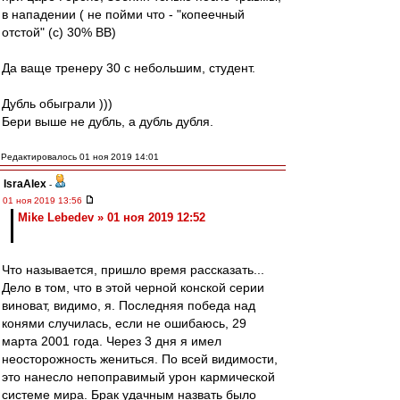
в нападении ( не пойми что - "копеечный
отстой" (с) 30% ВВ)
Да ваще тренеру 30 с небольшим, студент.
Дубль обыграли )))
Бери выше не дубль, а дубль дубля.
Редактировалось 01 ноя 2019 14:01
IsraAlex
-
01 ноя 2019 13:56
Mike Lebedev » 01 ноя 2019 12:52
Что называется, пришло время рассказать...
Дело в том, что в этой черной конской серии
виноват, видимо, я. Последняя победа над
конями случилась, если не ошибаюсь, 29
марта 2001 года. Через 3 дня я имел
неосторожность жениться. По всей видимости,
это нанесло непоправимый урон кармической
системе мира. Брак удачным назвать было