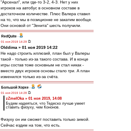
"Арсенал", или где-то 3-2, 4-3. Нет у них
игроков на автобус в основном составе в
достаточном количестве. Плюс Валера ставил
на то, что мы в позиционке не закатим вообще.
Они основой от "Зенита" шесть получили.
RedQuite
-
01 ноя 2019 14:29
Olddima » 01 ноя 2019 14:22
Не надо строить иллюзий, план был у Валеры
такой - только из-за такого состава. И в конце
игры состав тоже основным не стал никак -
вместо двух игроков основы стало три. А план
изменился только из-за счёта.
Большой Хорхе
-
01 ноя 2019 14:28
zZmeIOka » 01 ноя 2019, 14:08
Будем надеяться, что Тедеско лучше умеет
ставить физуху, чем Кононов.
Физуху он им сможет поставить только зимой.
Сейчас ездим на том, что есть.