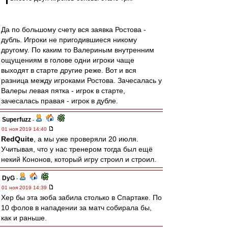
Да по большому счету вся заявка Ростова -
дубль. Игроки не пригодившиеся никому
другому. По каким то Валериным внутренним
ощущениям в голове одни игроки чаще
выходят в старте другие реже. Вот и вся
разница между игроками Ростова. Зачесалась у
Валеры левая пятка - игрок в старте,
зачесалась правая - игрок в дубле.
Superfuzz
-
01 ноя 2019 14:40
RedQuite
, а мы уже проверяли 20 июля.
Учитывая, что у нас тренером тогда был ещё
некий Кононов, который игру строил и строил.
DyG
-
01 ноя 2019 14:39
Хер бы эта зюба забила столько в Спартаке. По
10 фолов в нападении за матч собирала бы,
как и раньше.