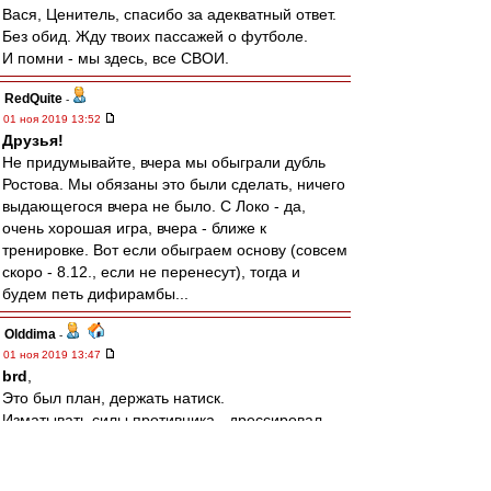
Вася, Ценитель, спасибо за адекватный ответ.
Без обид. Жду твоих пассажей о футболе.
И помни - мы здесь, все СВОИ.
RedQuite
-
01 ноя 2019 13:52
Друзья!
Не придумывайте, вчера мы обыграли дубль
Ростова. Мы обязаны это были сделать, ничего
выдающегося вчера не было. С Локо - да,
очень хорошая игра, вчера - ближе к
тренировке. Вот если обыграем основу (совсем
скоро - 8.12., если не перенесут), тогда и
будем петь дифирамбы...
Olddima
-
01 ноя 2019 13:47
brd
,
Это был план, держать натиск.
Изматывать силы противника - дрессировал
неделю.
Наши немного просели после выхода свежих