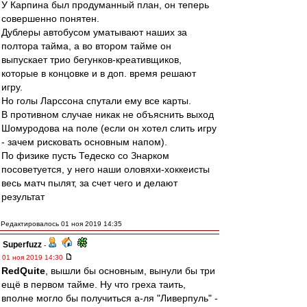
У Карпина был продуманный план, он теперь
совершенно понятен.
Дублеры автобусом уматывают наших за
полтора тайма, а во втором тайме он
выпускает трио бегунков-креативщиков,
которые в концовке и в доп. время решают
игру.
Но голы Ларссона спутали ему все карты.
В противном случае никак не объяснить выход
Шомуродова на поле (если он хотел слить игру
- зачем рисковать основным напом).
По физике пусть Тедеско со Знарком
посоветуется, у него наши оловяхи-хоккеисты
весь матч пылят, за счет чего и делают
результат
Редактировалось 01 ноя 2019 14:35
Superfuzz
-
01 ноя 2019 14:30
RedQuite
, вышли бы основным, вынули бы три
ещё в первом тайме. Ну что греха таить,
вполне могло бы получиться а-ля "Ливерпуль" -