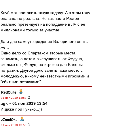
Клуб мог поставить такую задачу. А в этом году
она вполне реальна. Не так часто Ростов
реально претендует на попадание в ЛЧ с ее
миллионами только за участие.
Да и для самоутверждения Валериного опять
же...
Одно дело со Спартаком вторые места
занимать, а потом выслушивать от Федуна,
сколько он , Федун, на игроков для Валеры
потратил. Другое дело занять тоже место с
молодежью, никому неизвестными игроками и
"сбитыми летчиками".
RedQuite
-
01 ноя 2019 13:58
agk » 01 ноя 2019 13:54
И даже при Гунько...))
zZmeIOka
-
01 ноя 2019 13:58