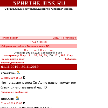
Официальный сайт болельщиков ФК "Спартак" Москва
Полная версия
Вход
•
Регистрация
FAQ
•
Поиск
Общение на сайте
Гостевая книга ВВ
»
Пред. тема
|
След. тема
Страница
100
из
102
[ Сообщений: 5085 ]
На страницу
Пред.
1
...
97
,
98
,
99
,
100
,
101
,
102
След.
Начать новую тему
Добавить
Версия для печати
01.11.2019 - 30.11.2019
zZmeIOka
-
01 ноя 2019 15:14
Что-то давно юзера Сп-Ар не видно, между тем
близится его звездный час :D
Последнее сообщение
RedQuite
-
01 ноя 2019 15:08