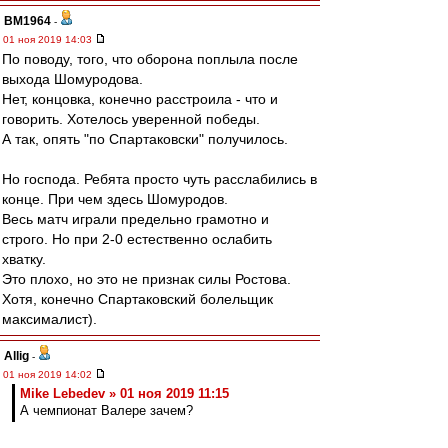
BM1964
-
01 ноя 2019 14:03
По поводу, того, что оборона поплыла после
выхода Шомуродова.
Нет, концовка, конечно расстроила - что и
говорить. Хотелось уверенной победы.
А так, опять "по Спартаковски" получилось.
Но господа. Ребята просто чуть расслабились в
конце. При чем здесь Шомуродов.
Весь матч играли предельно грамотно и
строго. Но при 2-0 естественно ослабить
хватку.
Это плохо, но это не признак силы Ростова.
Хотя, конечно Спартаковский болельщик
максималист).
Allig
-
01 ноя 2019 14:02
Mike Lebedev » 01 ноя 2019 11:15
А чемпионат Валере зачем?