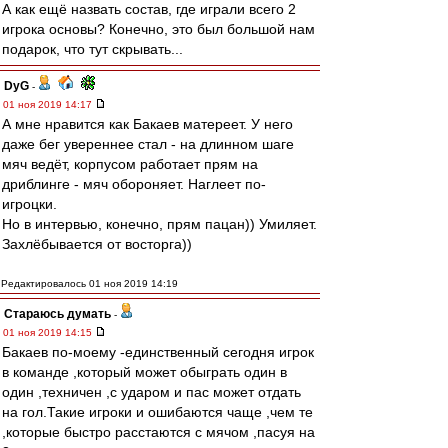
А как ещё назвать состав, где играли всего 2
игрока основы? Конечно, это был большой нам
подарок, что тут скрывать...
DyG
-
01 ноя 2019 14:17
А мне нравится как Бакаев матереет. У него
даже бег увереннее стал - на длинном шаге
мяч ведёт, корпусом работает прям на
дриблинге - мяч обороняет. Наглеет по-
игроцки.
Но в интервью, конечно, прям пацан)) Умиляет.
Захлёбывается от восторга))
Редактировалось 01 ноя 2019 14:19
Стараюсь думать
-
01 ноя 2019 14:15
Бакаев по-моему -единственный сегодня игрок
в команде ,который может обыграть один в
один ,техничен ,с ударом и пас может отдать
на гол.Такие игроки и ошибаются чаще ,чем те
,которые быстро расстаются с мячом ,пасуя на