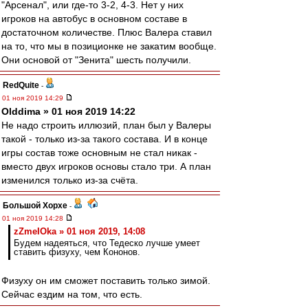
"Арсенал", или где-то 3-2, 4-3. Нет у них
игроков на автобус в основном составе в
достаточном количестве. Плюс Валера ставил
на то, что мы в позиционке не закатим вообще.
Они основой от "Зенита" шесть получили.
RedQuite
-
01 ноя 2019 14:29
Olddima » 01 ноя 2019 14:22
Не надо строить иллюзий, план был у Валеры
такой - только из-за такого состава. И в конце
игры состав тоже основным не стал никак -
вместо двух игроков основы стало три. А план
изменился только из-за счёта.
Большой Хорхе
-
01 ноя 2019 14:28
zZmeIOka » 01 ноя 2019, 14:08
Будем надеяться, что Тедеско лучше умеет
ставить физуху, чем Кононов.
Физуху он им сможет поставить только зимой.
Сейчас ездим на том, что есть.