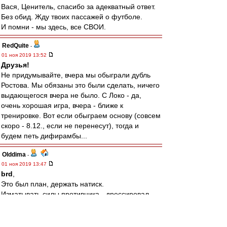
Вася, Ценитель, спасибо за адекватный ответ.
Без обид. Жду твоих пассажей о футболе.
И помни - мы здесь, все СВОИ.
RedQuite
-
01 ноя 2019 13:52
Друзья!
Не придумывайте, вчера мы обыграли дубль
Ростова. Мы обязаны это были сделать, ничего
выдающегося вчера не было. С Локо - да,
очень хорошая игра, вчера - ближе к
тренировке. Вот если обыграем основу (совсем
скоро - 8.12., если не перенесут), тогда и
будем петь дифирамбы...
Olddima
-
01 ноя 2019 13:47
brd
,
Это был план, держать натиск.
Изматывать силы противника - дрессировал
неделю.
Наши немного просели после выхода свежих