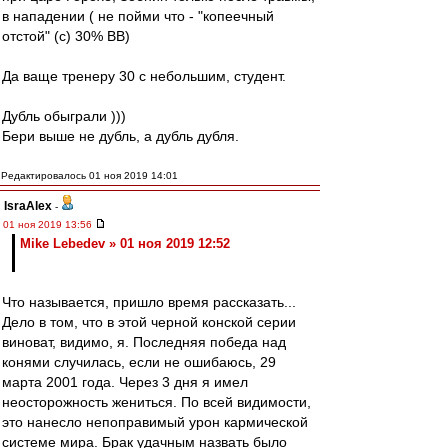
в нападении ( не пойми что - "копеечный
отстой" (с) 30% ВВ)
Да ваще тренеру 30 с небольшим, студент.
Дубль обыграли )))
Бери выше не дубль, а дубль дубля.
Редактировалось 01 ноя 2019 14:01
IsraAlex
-
01 ноя 2019 13:56
Mike Lebedev » 01 ноя 2019 12:52
Что называется, пришло время рассказать...
Дело в том, что в этой черной конской серии
виноват, видимо, я. Последняя победа над
конями случилась, если не ошибаюсь, 29
марта 2001 года. Через 3 дня я имел
неосторожность жениться. По всей видимости,
это нанесло непоправимый урон кармической
системе мира. Брак удачным назвать было