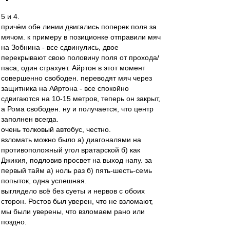
5 и 4.
причём обе линии двигались поперек поля за
мячом. к примеру в позиционке отправили мяч
на Зобнина - все сдвинулись, двое
перекрывают свою половину поля от прохода/
паса, один страхует. Айртон в этот момент
совершенно свободен. переводят мяч через
защитника на Айртона - все спокойно
сдвигаются на 10-15 метров, теперь он закрыт,
а Рома свободен. ну и получается, что центр
заполнен всегда.
очень толковый автобус, честно.
взломать можно было а) диагоналями на
противоположный угол вратарской б) как
Джикия, подловив просвет на выход напу. за
первый тайм а) ноль раз б) пять-шесть-семь
попыток, одна успешная.
выглядело всё без суеты и нервов с обоих
сторон. Ростов был уверен, что не взломают,
мы были уверены, что взломаем рано или
поздно.