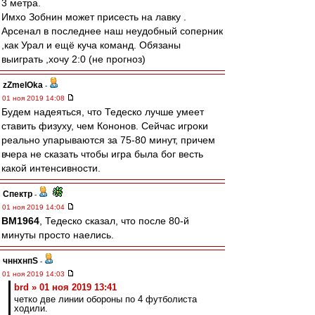
3 метра.
Имхо Зобнин может присесть на лавку .
Арсенал в последнее наш неудобный соперник
,как Урал и ещё куча команд. Обязаны
выиграть ,хочу 2:0 (не прогноз)
zZmeIOka
-
01 ноя 2019 14:08
Будем надеяться, что Тедеско лучше умеет
ставить физуху, чем Кононов. Сейчас игроки
реально упарываются за 75-80 минут, причем
вчера не сказать чтобы игра была бог весть
какой интенсивности.
Спектр
-
01 ноя 2019 14:04
BM1964
, Тедеско сказал, что после 80-й
минуты просто наелись.
чннхнпS
-
01 ноя 2019 14:03
brd » 01 ноя 2019 13:41
четко две линии обороны по 4 футболиста
ходили.