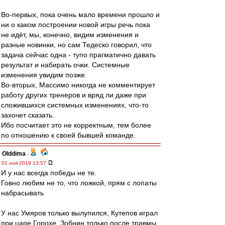
Во-первых, пока очень мало времени прошло и
ни о каком построении новой игры речь пока
не идёт, мы, конечно, видим изменения и
разные новинки, но сам Тедеско говорил, что
задача сейчас одна - тупо прагматично давать
результат и набирать очки. Системные
изменения увидим позже.
Во-вторых, Массимо никогда не комментирует
работу других тренеров и вряд ли даже при
сложившихся системных изменениях, что-то
захочет сказать.
Ибо посчитает это не корректным, тем более
по отношению к своей бывшей команде.
Olddima
-
01 ноя 2019 13:57
И у нас всегда победы не те.
Говно любим не то, что ложкой, прям с лопаты
набрасывать
У нас Умяров только вылупился, Кутепов играл
при царе Горохе, Зобнин только после травмы,