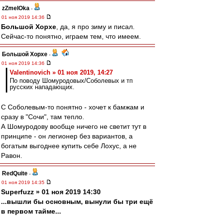
zZmeIOka
-
01 ноя 2019 14:36
Большой Хорхе
, да, я про зиму и писал.
Сейчас-то понятно, играем тем, что имеем.
Большой Хорхе
-
01 ноя 2019 14:36
Valentinovich » 01 ноя 2019, 14:27
По поводу Шомуродовых/Соболевых и тп
русских нападающих.
С Соболевым-то понятно - хочет к бамжам и
сразу в "Сочи", там тепло.
А Шомуродову вообще ничего не светит тут в
принципе - он легионер без вариантов, а
богатым выгоднее купить себе Лохус, а не
Равон.
RedQuite
-
01 ноя 2019 14:35
Superfuzz » 01 ноя 2019 14:30
...вышли бы основным, вынули бы три ещё
в первом тайме...