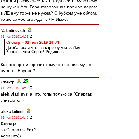
хотел и рыбку съесть и на хуй сесть. Кубок ему
не нужен.Ага. Гарантированная прямая дорога
в ЛЕ ему то же не нужна? С Кубком уже облом,
то же самое его ждет в ЧР. Имхо.
Valentinovich
-
01 ноя 2019 14:51
Спектр » 01 ноя 2019 14:34
Дзюба, если что, за карьеру уже забил
больше, чем Сергей Родионов.
Как это противоречит тому что он никому не
нужен в Европе?
Спектр
-
01 ноя 2019 14:50
alek.vladimir
, а что, голы только за "Спартак"
считаются?
alek.vladimir
-
01 ноя 2019 14:46
Спектр
за Спарак забил?
если что))