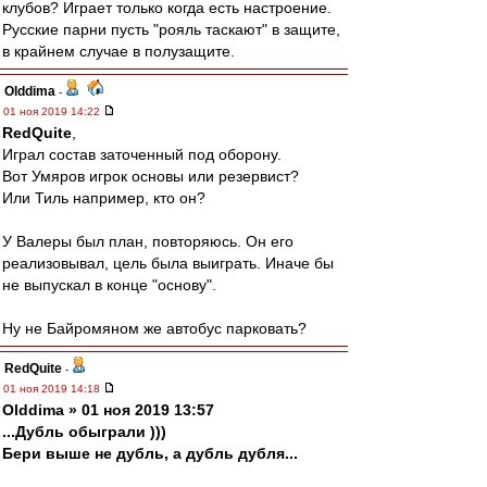
клубов? Играет только когда есть настроение.
Русские парни пусть "рояль таскают" в защите,
в крайнем случае в полузащите.
Olddima
-
01 ноя 2019 14:22
RedQuite
,
Играл состав заточенный под оборону.
Вот Умяров игрок основы или резервист?
Или Тиль например, кто он?
У Валеры был план, повторяюсь. Он его
реализовывал, цель была выиграть. Иначе бы
не выпускал в конце "основу".
Ну не Байромяном же автобус парковать?
RedQuite
-
01 ноя 2019 14:18
Olddima » 01 ноя 2019 13:57
...Дубль обыграли )))
Бери выше не дубль, а дубль дубля...