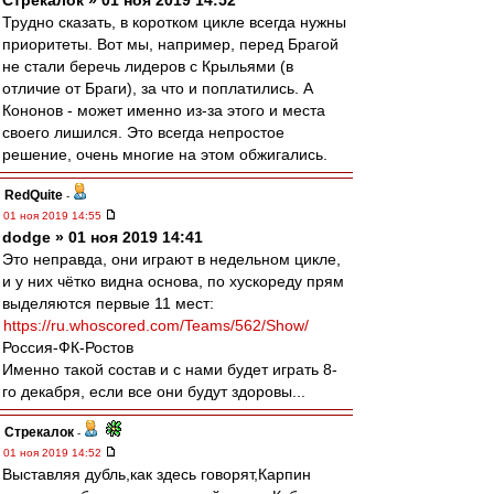
Стрекалок » 01 ноя 2019 14:52
Трудно сказать, в коротком цикле всегда нужны
приоритеты. Вот мы, например, перед Брагой
не стали беречь лидеров с Крыльями (в
отличие от Браги), за что и поплатились. А
Кононов - может именно из-за этого и места
своего лишился. Это всегда непростое
решение, очень многие на этом обжигались.
RedQuite
-
01 ноя 2019 14:55
dodge » 01 ноя 2019 14:41
Это неправда, они играют в недельном цикле,
и у них чётко видна основа, по хускореду прям
выделяются первые 11 мест:
https://ru.whoscored.com/Teams/562/Show/
Россия-ФК-Ростов
Именно такой состав и с нами будет играть 8-
го декабря, если все они будут здоровы...
Стрекалок
-
01 ноя 2019 14:52
Выставляя дубль,как здесь говорят,Карпин