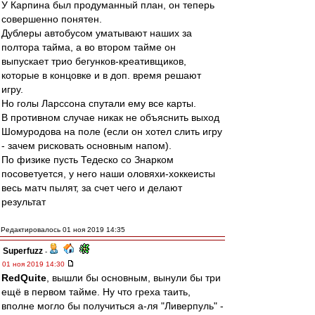
У Карпина был продуманный план, он теперь
совершенно понятен.
Дублеры автобусом уматывают наших за
полтора тайма, а во втором тайме он
выпускает трио бегунков-креативщиков,
которые в концовке и в доп. время решают
игру.
Но голы Ларссона спутали ему все карты.
В противном случае никак не объяснить выход
Шомуродова на поле (если он хотел слить игру
- зачем рисковать основным напом).
По физике пусть Тедеско со Знарком
посоветуется, у него наши оловяхи-хоккеисты
весь матч пылят, за счет чего и делают
результат
Редактировалось 01 ноя 2019 14:35
Superfuzz
-
01 ноя 2019 14:30
RedQuite
, вышли бы основным, вынули бы три
ещё в первом тайме. Ну что греха таить,
вполне могло бы получиться а-ля "Ливерпуль" -