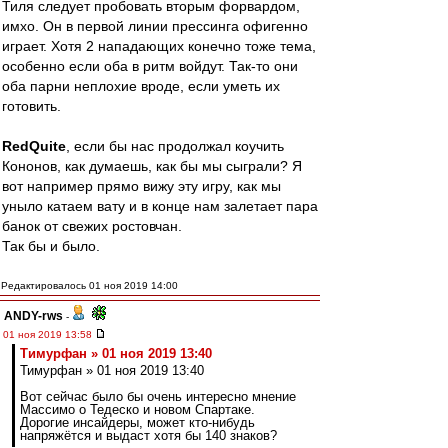
Тиля следует пробовать вторым форвардом,
имхо. Он в первой линии прессинга офигенно
играет. Хотя 2 нападающих конечно тоже тема,
особенно если оба в ритм войдут. Так-то они
оба парни неплохие вроде, если уметь их
готовить.
RedQuite
, если бы нас продолжал коучить
Кононов, как думаешь, как бы мы сыграли? Я
вот например прямо вижу эту игру, как мы
уныло катаем вату и в конце нам залетает пара
банок от свежих ростовчан.
Так бы и было.
Редактировалось 01 ноя 2019 14:00
ANDY-rws
-
01 ноя 2019 13:58
Тимурфан » 01 ноя 2019 13:40
Тимурфан » 01 ноя 2019 13:40
Вот сейчас было бы очень интересно мнение
Массимо о Тедеско и новом Спартаке.
Дорогие инсайдеры, может кто-нибудь
напряжётся и выдаст хотя бы 140 знаков?