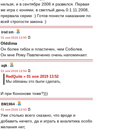
нельзя, и в сентябре 2008 я развелся. Первая
же игра с конями, в светлый день 0:1.11.2008,
прервала серию :) Готов понести наказание по
всей строгости закона :)
irod sm
-
01 ноя 2019 13:55
Olddima
Он более гибок и пластичен, чем Соболев.
Он мне Рому Павлюченко очень напоминает.
agk
-
01 ноя 2019 13:54
RedQuite » 01 ноя 2019 13:52
Мы обязаны это были сделать,
И при Кононове тоже?)))
BM1964
-
01 ноя 2019 13:53
Уже столько всего сказано, что вроде и
добавить нечего, да и играть в аналитика особо
желания нет,