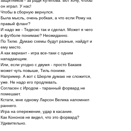
защитников - за ради Кутепова. Вот хочу, чтобы
он играл. У нас!
Чтобы в сборную вернулся.
Была мысль, очень робкая, а что если Рому на
правый фланг?
И надо же - Тедеско так и сделал. Может я чего
в футболе понимаю? Неожиданно.
По Тилю. Думаю схемы будут разные, найдут и
ему место.
А как вариант - игра все-таки с одним
нападающим.
Или, если угодно с двумя - просто Бакаев
может чуть повыше, Тиль пониже.
Например. А вот с Шюрле думаю не сложится,
уже. Не надо его продлевать.
Согласен с Иродом - таранный форвард не
помешает.
Кстати, мне одному Ларсон Велика напомнил
раннего.
Игра на опережение, удар в касание.
Как Кононов не видел, что это форвард?
Удивительно.