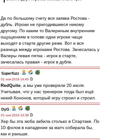
Да по большому счету вся заявка Ростова -
дубль. Игроки не пригодившиеся никому
другому. По каким то Валериным внутренним
ощущениям в голове одни игроки чаще
выходят в старте другие реже. Вот и вся
разница между игроками Ростова. Зачесалась у
Валеры левая пятка - игрок в старте,
зачесалась правая - игрок в дубле.
Superfuzz
-
01 ноя 2019 14:40
RedQuite
, а мы уже проверяли 20 июля.
Учитывая, что у нас тренером тогда был ещё
некий Кононов, который игру строил и строил.
DyG
-
01 ноя 2019 14:39
Хер бы эта зюба забила столько в Спартаке. По
10 фолов в нападении за матч собирала бы,
как и раньше.