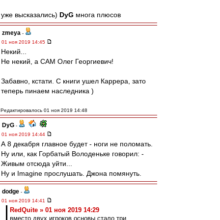
уже высказались)
DyG
многа плюсов
zmeya
-
01 ноя 2019 14:45
Некий...
Не некий, а САМ Олег Георгиевич!
Забавно, кстати. С книги ушел Каррера, зато
теперь пинаем наследника )
Редактировалось 01 ноя 2019 14:48
DyG
-
01 ноя 2019 14:44
А 8 декабря главное будет - ноги не поломать.
Ну или, как Горбатый Володеньке говорил: -
Живым отсюда уйти...
Ну и Imagine прослушать. Джона помянуть.
dodge
-
01 ноя 2019 14:41
RedQuite » 01 ноя 2019 14:29
вместо двух игроков основы стало три.