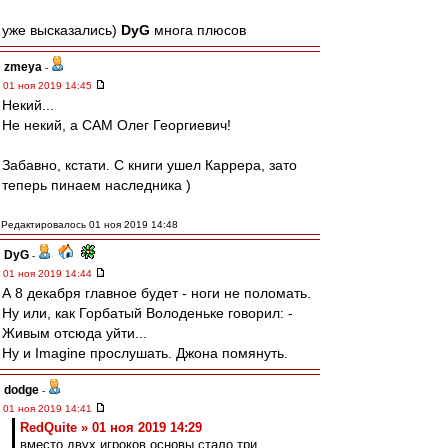
уже высказались)
DyG
многа плюсов
zmeya
-
01 ноя 2019 14:45
Некий...
Не некий, а САМ Олег Георгиевич!
Забавно, кстати. С книги ушел Каррера, зато
теперь пинаем наследника )
Редактировалось 01 ноя 2019 14:48
DyG
-
01 ноя 2019 14:44
А 8 декабря главное будет - ноги не поломать.
Ну или, как Горбатый Володеньке говорил: -
Живым отсюда уйти...
Ну и Imagine прослушать. Джона помянуть.
dodge
-
01 ноя 2019 14:41
RedQuite » 01 ноя 2019 14:29
вместо двух игроков основы стало три.