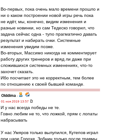
Во-первых, пока очень мало времени прошло и
ни о каком построении новой игры речь пока
не идёт, мы, конечно, видим изменения и
разные новинки, но сам Тедеско говорил, что
задача сейчас одна - тупо прагматично давать
результат и набирать очки. Системные
изменения увидим позже.
Во-вторых, Массимо никогда не комментирует
работу других тренеров и вряд ли даже при
сложившихся системных изменениях, что-то
захочет сказать.
Ибо посчитает это не корректным, тем более
по отношению к своей бывшей команде.
Olddima
-
01 ноя 2019 13:57
И у нас всегда победы не те.
Говно любим не то, что ложкой, прям с лопаты
набрасывать
У нас Умяров только вылупился, Кутепов играл
при царе Горохе, Зобнин только после травмы,