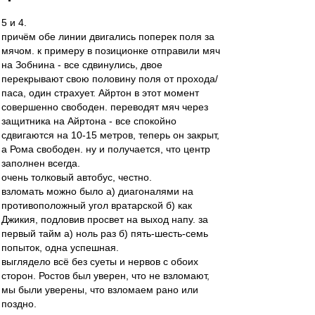
5 и 4.
причём обе линии двигались поперек поля за
мячом. к примеру в позиционке отправили мяч
на Зобнина - все сдвинулись, двое
перекрывают свою половину поля от прохода/
паса, один страхует. Айртон в этот момент
совершенно свободен. переводят мяч через
защитника на Айртона - все спокойно
сдвигаются на 10-15 метров, теперь он закрыт,
а Рома свободен. ну и получается, что центр
заполнен всегда.
очень толковый автобус, честно.
взломать можно было а) диагоналями на
противоположный угол вратарской б) как
Джикия, подловив просвет на выход напу. за
первый тайм а) ноль раз б) пять-шесть-семь
попыток, одна успешная.
выглядело всё без суеты и нервов с обоих
сторон. Ростов был уверен, что не взломают,
мы были уверены, что взломаем рано или
поздно.