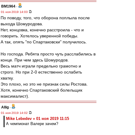
BM1964
-
01 ноя 2019 14:03
По поводу, того, что оборона поплыла после
выхода Шомуродова.
Нет, концовка, конечно расстроила - что и
говорить. Хотелось уверенной победы.
А так, опять "по Спартаковски" получилось.
Но господа. Ребята просто чуть расслабились в
конце. При чем здесь Шомуродов.
Весь матч играли предельно грамотно и
строго. Но при 2-0 естественно ослабить
хватку.
Это плохо, но это не признак силы Ростова.
Хотя, конечно Спартаковский болельщик
максималист).
Allig
-
01 ноя 2019 14:02
Mike Lebedev » 01 ноя 2019 11:15
А чемпионат Валере зачем?