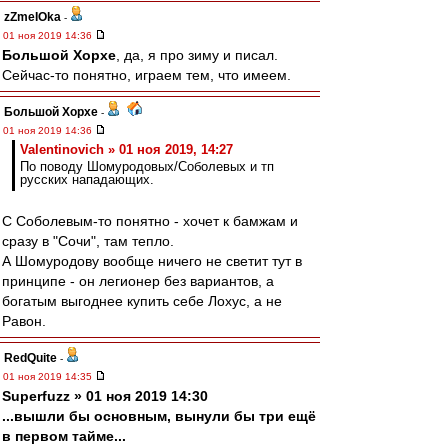
zZmeIOka
-
01 ноя 2019 14:36
Большой Хорхе
, да, я про зиму и писал.
Сейчас-то понятно, играем тем, что имеем.
Большой Хорхе
-
01 ноя 2019 14:36
Valentinovich » 01 ноя 2019, 14:27
По поводу Шомуродовых/Соболевых и тп
русских нападающих.
С Соболевым-то понятно - хочет к бамжам и
сразу в "Сочи", там тепло.
А Шомуродову вообще ничего не светит тут в
принципе - он легионер без вариантов, а
богатым выгоднее купить себе Лохус, а не
Равон.
RedQuite
-
01 ноя 2019 14:35
Superfuzz » 01 ноя 2019 14:30
...вышли бы основным, вынули бы три ещё
в первом тайме...