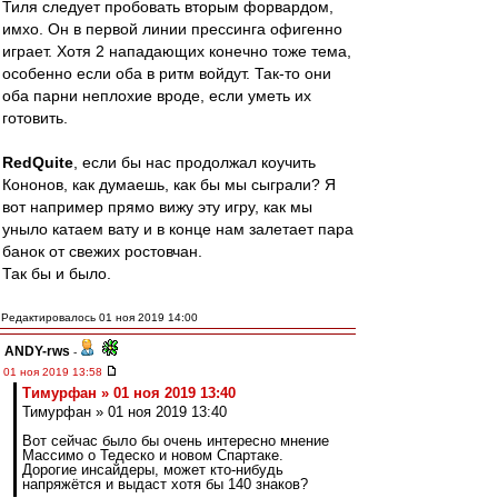
Тиля следует пробовать вторым форвардом,
имхо. Он в первой линии прессинга офигенно
играет. Хотя 2 нападающих конечно тоже тема,
особенно если оба в ритм войдут. Так-то они
оба парни неплохие вроде, если уметь их
готовить.
RedQuite
, если бы нас продолжал коучить
Кононов, как думаешь, как бы мы сыграли? Я
вот например прямо вижу эту игру, как мы
уныло катаем вату и в конце нам залетает пара
банок от свежих ростовчан.
Так бы и было.
Редактировалось 01 ноя 2019 14:00
ANDY-rws
-
01 ноя 2019 13:58
Тимурфан » 01 ноя 2019 13:40
Тимурфан » 01 ноя 2019 13:40
Вот сейчас было бы очень интересно мнение
Массимо о Тедеско и новом Спартаке.
Дорогие инсайдеры, может кто-нибудь
напряжётся и выдаст хотя бы 140 знаков?