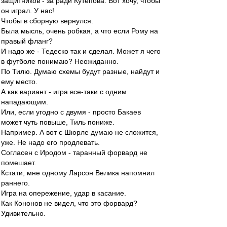
защитников - за ради Кутепова. Вот хочу, чтобы
он играл. У нас!
Чтобы в сборную вернулся.
Была мысль, очень робкая, а что если Рому на
правый фланг?
И надо же - Тедеско так и сделал. Может я чего
в футболе понимаю? Неожиданно.
По Тилю. Думаю схемы будут разные, найдут и
ему место.
А как вариант - игра все-таки с одним
нападающим.
Или, если угодно с двумя - просто Бакаев
может чуть повыше, Тиль пониже.
Например. А вот с Шюрле думаю не сложится,
уже. Не надо его продлевать.
Согласен с Иродом - таранный форвард не
помешает.
Кстати, мне одному Ларсон Велика напомнил
раннего.
Игра на опережение, удар в касание.
Как Кононов не видел, что это форвард?
Удивительно.