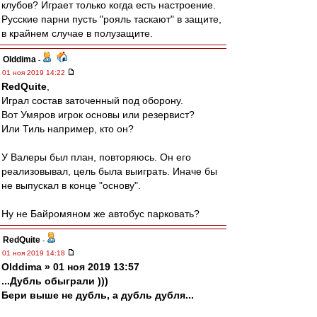
клубов? Играет только когда есть настроение.
Русские парни пусть "рояль таскают" в защите,
в крайнем случае в полузащите.
Olddima
-
01 ноя 2019 14:22
RedQuite
,
Играл состав заточенный под оборону.
Вот Умяров игрок основы или резервист?
Или Тиль например, кто он?
У Валеры был план, повторяюсь. Он его
реализовывал, цель была выиграть. Иначе бы
не выпускал в конце "основу".
Ну не Байромяном же автобус парковать?
RedQuite
-
01 ноя 2019 14:18
Olddima » 01 ноя 2019 13:57
...Дубль обыграли )))
Бери выше не дубль, а дубль дубля...