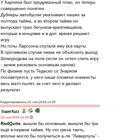
У Карпина был продуманный план, он теперь
совершенно понятен.
Дублеры автобусом уматывают наших за
полтора тайма, а во втором тайме он
выпускает трио бегунков-креативщиков,
которые в концовке и в доп. время решают
игру.
Но голы Ларссона спутали ему все карты.
В противном случае никак не объяснить выход
Шомуродова на поле (если он хотел слить игру
- зачем рисковать основным напом).
По физике пусть Тедеско со Знарком
посоветуется, у него наши оловяхи-хоккеисты
весь матч пылят, за счет чего и делают
результат
Редактировалось 01 ноя 2019 14:35
Superfuzz
-
01 ноя 2019 14:30
RedQuite
, вышли бы основным, вынули бы три
ещё в первом тайме. Ну что греха таить,
вполне могло бы получиться а-ля "Ливерпуль" -