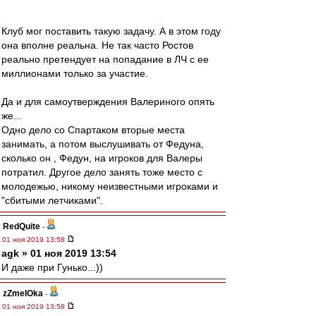
Клуб мог поставить такую задачу. А в этом году
она вполне реальна. Не так часто Ростов
реально претендует на попадание в ЛЧ с ее
миллионами только за участие.
Да и для самоутверждения Валериного опять
же...
Одно дело со Спартаком вторые места
занимать, а потом выслушивать от Федуна,
сколько он , Федун, на игроков для Валеры
потратил. Другое дело занять тоже место с
молодежью, никому неизвестными игроками и
"сбитыми летчиками".
RedQuite
-
01 ноя 2019 13:58
agk » 01 ноя 2019 13:54
И даже при Гунько...))
zZmeIOka
-
01 ноя 2019 13:58