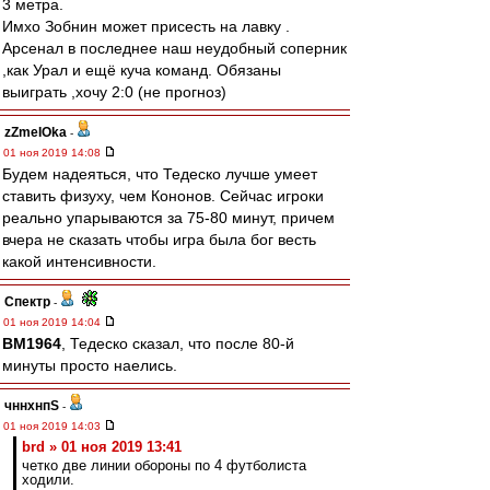
3 метра.
Имхо Зобнин может присесть на лавку .
Арсенал в последнее наш неудобный соперник
,как Урал и ещё куча команд. Обязаны
выиграть ,хочу 2:0 (не прогноз)
zZmeIOka
-
01 ноя 2019 14:08
Будем надеяться, что Тедеско лучше умеет
ставить физуху, чем Кононов. Сейчас игроки
реально упарываются за 75-80 минут, причем
вчера не сказать чтобы игра была бог весть
какой интенсивности.
Спектр
-
01 ноя 2019 14:04
BM1964
, Тедеско сказал, что после 80-й
минуты просто наелись.
чннхнпS
-
01 ноя 2019 14:03
brd » 01 ноя 2019 13:41
четко две линии обороны по 4 футболиста
ходили.