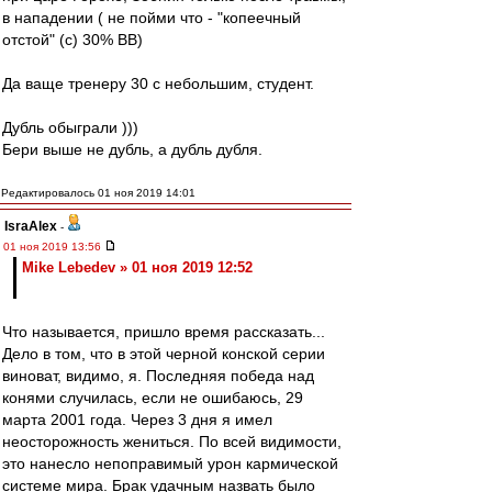
в нападении ( не пойми что - "копеечный
отстой" (с) 30% ВВ)
Да ваще тренеру 30 с небольшим, студент.
Дубль обыграли )))
Бери выше не дубль, а дубль дубля.
Редактировалось 01 ноя 2019 14:01
IsraAlex
-
01 ноя 2019 13:56
Mike Lebedev » 01 ноя 2019 12:52
Что называется, пришло время рассказать...
Дело в том, что в этой черной конской серии
виноват, видимо, я. Последняя победа над
конями случилась, если не ошибаюсь, 29
марта 2001 года. Через 3 дня я имел
неосторожность жениться. По всей видимости,
это нанесло непоправимый урон кармической
системе мира. Брак удачным назвать было