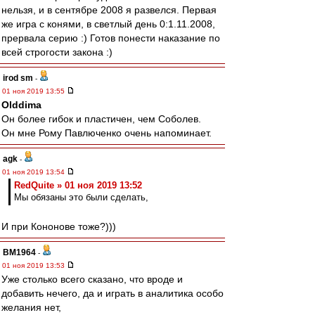
нельзя, и в сентябре 2008 я развелся. Первая
же игра с конями, в светлый день 0:1.11.2008,
прервала серию :) Готов понести наказание по
всей строгости закона :)
irod sm
-
01 ноя 2019 13:55
Olddima
Он более гибок и пластичен, чем Соболев.
Он мне Рому Павлюченко очень напоминает.
agk
-
01 ноя 2019 13:54
RedQuite » 01 ноя 2019 13:52
Мы обязаны это были сделать,
И при Кононове тоже?)))
BM1964
-
01 ноя 2019 13:53
Уже столько всего сказано, что вроде и
добавить нечего, да и играть в аналитика особо
желания нет,