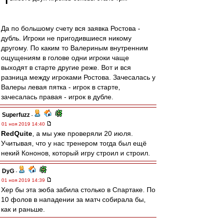
Да по большому счету вся заявка Ростова -
дубль. Игроки не пригодившиеся никому
другому. По каким то Валериным внутренним
ощущениям в голове одни игроки чаще
выходят в старте другие реже. Вот и вся
разница между игроками Ростова. Зачесалась у
Валеры левая пятка - игрок в старте,
зачесалась правая - игрок в дубле.
Superfuzz
-
01 ноя 2019 14:40
RedQuite
, а мы уже проверяли 20 июля.
Учитывая, что у нас тренером тогда был ещё
некий Кононов, который игру строил и строил.
DyG
-
01 ноя 2019 14:39
Хер бы эта зюба забила столько в Спартаке. По
10 фолов в нападении за матч собирала бы,
как и раньше.