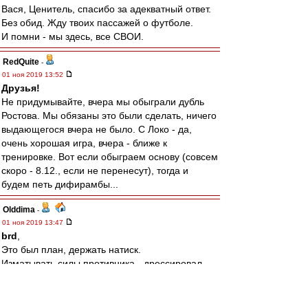
Вася, Ценитель, спасибо за адекватный ответ.
Без обид. Жду твоих пассажей о футболе.
И помни - мы здесь, все СВОИ.
RedQuite
-
01 ноя 2019 13:52
Друзья!
Не придумывайте, вчера мы обыграли дубль
Ростова. Мы обязаны это были сделать, ничего
выдающегося вчера не было. С Локо - да,
очень хорошая игра, вчера - ближе к
тренировке. Вот если обыграем основу (совсем
скоро - 8.12., если не перенесут), тогда и
будем петь дифирамбы...
Olddima
-
01 ноя 2019 13:47
brd
,
Это был план, держать натиск.
Изматывать силы противника - дрессировал
неделю.
Наши немного просели после выхода свежих