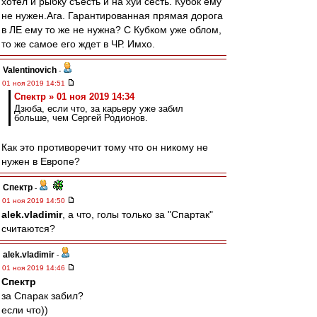
хотел и рыбку съесть и на хуй сесть. Кубок ему
не нужен.Ага. Гарантированная прямая дорога
в ЛЕ ему то же не нужна? С Кубком уже облом,
то же самое его ждет в ЧР. Имхо.
Valentinovich
-
01 ноя 2019 14:51
Спектр » 01 ноя 2019 14:34
Дзюба, если что, за карьеру уже забил
больше, чем Сергей Родионов.
Как это противоречит тому что он никому не
нужен в Европе?
Спектр
-
01 ноя 2019 14:50
alek.vladimir
, а что, голы только за "Спартак"
считаются?
alek.vladimir
-
01 ноя 2019 14:46
Спектр
за Спарак забил?
если что))