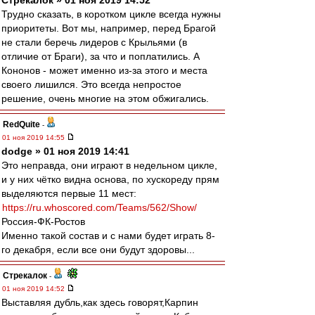
Стрекалок » 01 ноя 2019 14:52
Трудно сказать, в коротком цикле всегда нужны
приоритеты. Вот мы, например, перед Брагой
не стали беречь лидеров с Крыльями (в
отличие от Браги), за что и поплатились. А
Кононов - может именно из-за этого и места
своего лишился. Это всегда непростое
решение, очень многие на этом обжигались.
RedQuite
-
01 ноя 2019 14:55
dodge » 01 ноя 2019 14:41
Это неправда, они играют в недельном цикле,
и у них чётко видна основа, по хускореду прям
выделяются первые 11 мест:
https://ru.whoscored.com/Teams/562/Show/
Россия-ФК-Ростов
Именно такой состав и с нами будет играть 8-
го декабря, если все они будут здоровы...
Стрекалок
-
01 ноя 2019 14:52
Выставляя дубль,как здесь говорят,Карпин