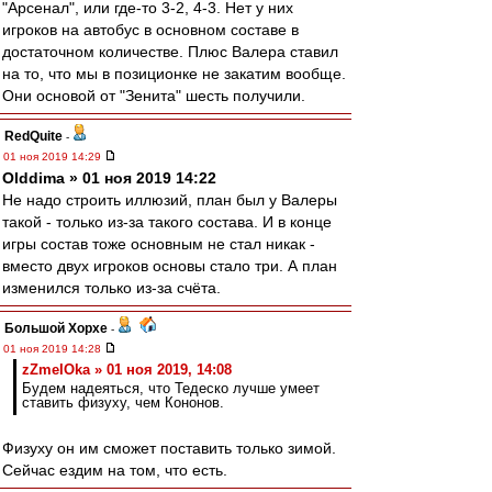
"Арсенал", или где-то 3-2, 4-3. Нет у них
игроков на автобус в основном составе в
достаточном количестве. Плюс Валера ставил
на то, что мы в позиционке не закатим вообще.
Они основой от "Зенита" шесть получили.
RedQuite
-
01 ноя 2019 14:29
Olddima » 01 ноя 2019 14:22
Не надо строить иллюзий, план был у Валеры
такой - только из-за такого состава. И в конце
игры состав тоже основным не стал никак -
вместо двух игроков основы стало три. А план
изменился только из-за счёта.
Большой Хорхе
-
01 ноя 2019 14:28
zZmeIOka » 01 ноя 2019, 14:08
Будем надеяться, что Тедеско лучше умеет
ставить физуху, чем Кононов.
Физуху он им сможет поставить только зимой.
Сейчас ездим на том, что есть.