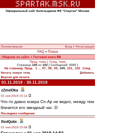
Официальный сайт болельщиков ФК "Спартак" Москва
Полная версия
Вход
•
Регистрация
FAQ
•
Поиск
Общение на сайте
Гостевая книга ВВ
»
Пред. тема
|
След. тема
Страница
100
из
102
[ Сообщений: 5085 ]
На страницу
Пред.
1
...
97
,
98
,
99
,
100
,
101
,
102
След.
Начать новую тему
Добавить
Версия для печати
01.11.2019 - 30.11.2019
zZmeIOka
-
01 ноя 2019 15:14
Что-то давно юзера Сп-Ар не видно, между тем
близится его звездный час :D
Последнее сообщение
RedQuite
-
01 ноя 2019 15:08