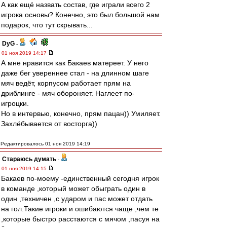
А как ещё назвать состав, где играли всего 2
игрока основы? Конечно, это был большой нам
подарок, что тут скрывать...
DyG
-
01 ноя 2019 14:17
А мне нравится как Бакаев матереет. У него
даже бег увереннее стал - на длинном шаге
мяч ведёт, корпусом работает прям на
дриблинге - мяч обороняет. Наглеет по-
игроцки.
Но в интервью, конечно, прям пацан)) Умиляет.
Захлёбывается от восторга))
Редактировалось 01 ноя 2019 14:19
Стараюсь думать
-
01 ноя 2019 14:15
Бакаев по-моему -единственный сегодня игрок
в команде ,который может обыграть один в
один ,техничен ,с ударом и пас может отдать
на гол.Такие игроки и ошибаются чаще ,чем те
,которые быстро расстаются с мячом ,пасуя на