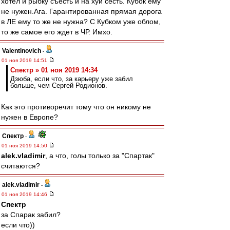
хотел и рыбку съесть и на хуй сесть. Кубок ему
не нужен.Ага. Гарантированная прямая дорога
в ЛЕ ему то же не нужна? С Кубком уже облом,
то же самое его ждет в ЧР. Имхо.
Valentinovich
-
01 ноя 2019 14:51
Спектр » 01 ноя 2019 14:34
Дзюба, если что, за карьеру уже забил
больше, чем Сергей Родионов.
Как это противоречит тому что он никому не
нужен в Европе?
Спектр
-
01 ноя 2019 14:50
alek.vladimir
, а что, голы только за "Спартак"
считаются?
alek.vladimir
-
01 ноя 2019 14:46
Спектр
за Спарак забил?
если что))