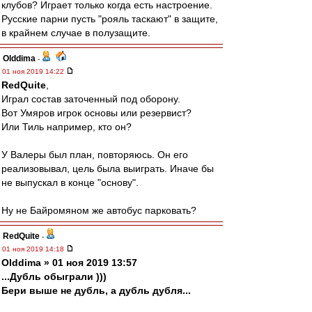
клубов? Играет только когда есть настроение.
Русские парни пусть "рояль таскают" в защите,
в крайнем случае в полузащите.
Olddima
-
01 ноя 2019 14:22
RedQuite
,
Играл состав заточенный под оборону.
Вот Умяров игрок основы или резервист?
Или Тиль например, кто он?
У Валеры был план, повторяюсь. Он его
реализовывал, цель была выиграть. Иначе бы
не выпускал в конце "основу".
Ну не Байромяном же автобус парковать?
RedQuite
-
01 ноя 2019 14:18
Olddima » 01 ноя 2019 13:57
...Дубль обыграли )))
Бери выше не дубль, а дубль дубля...