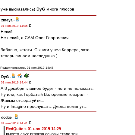
уже высказались)
DyG
многа плюсов
zmeya
-
01 ноя 2019 14:45
Некий...
Не некий, а САМ Олег Георгиевич!
Забавно, кстати. С книги ушел Каррера, зато
теперь пинаем наследника )
Редактировалось 01 ноя 2019 14:48
DyG
-
01 ноя 2019 14:44
А 8 декабря главное будет - ноги не поломать.
Ну или, как Горбатый Володеньке говорил: -
Живым отсюда уйти...
Ну и Imagine прослушать. Джона помянуть.
dodge
-
01 ноя 2019 14:41
RedQuite » 01 ноя 2019 14:29
вместо двух игроков основы стало три.