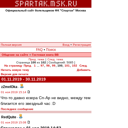
Официальный сайт болельщиков ФК "Спартак" Москва
Полная версия
Вход
•
Регистрация
FAQ
•
Поиск
Общение на сайте
Гостевая книга ВВ
»
Пред. тема
|
След. тема
Страница
100
из
102
[ Сообщений: 5085 ]
На страницу
Пред.
1
...
97
,
98
,
99
,
100
,
101
,
102
След.
Начать новую тему
Добавить
Версия для печати
01.11.2019 - 30.11.2019
zZmeIOka
-
01 ноя 2019 15:14
Что-то давно юзера Сп-Ар не видно, между тем
близится его звездный час :D
Последнее сообщение
RedQuite
-
01 ноя 2019 15:08