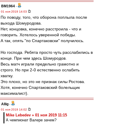
BM1964
-
01 ноя 2019 14:03
По поводу, того, что оборона поплыла после
выхода Шомуродова.
Нет, концовка, конечно расстроила - что и
говорить. Хотелось уверенной победы.
А так, опять "по Спартаковски" получилось.
Но господа. Ребята просто чуть расслабились в
конце. При чем здесь Шомуродов.
Весь матч играли предельно грамотно и
строго. Но при 2-0 естественно ослабить
хватку.
Это плохо, но это не признак силы Ростова.
Хотя, конечно Спартаковский болельщик
максималист).
Allig
-
01 ноя 2019 14:02
Mike Lebedev » 01 ноя 2019 11:15
А чемпионат Валере зачем?