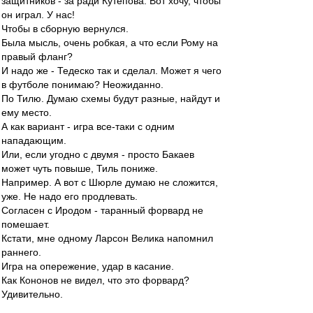
защитников - за ради Кутепова. Вот хочу, чтобы
он играл. У нас!
Чтобы в сборную вернулся.
Была мысль, очень робкая, а что если Рому на
правый фланг?
И надо же - Тедеско так и сделал. Может я чего
в футболе понимаю? Неожиданно.
По Тилю. Думаю схемы будут разные, найдут и
ему место.
А как вариант - игра все-таки с одним
нападающим.
Или, если угодно с двумя - просто Бакаев
может чуть повыше, Тиль пониже.
Например. А вот с Шюрле думаю не сложится,
уже. Не надо его продлевать.
Согласен с Иродом - таранный форвард не
помешает.
Кстати, мне одному Ларсон Велика напомнил
раннего.
Игра на опережение, удар в касание.
Как Кононов не видел, что это форвард?
Удивительно.