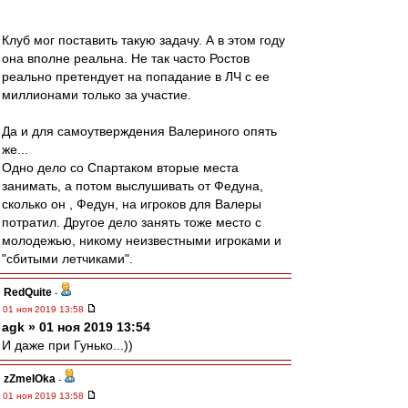
Клуб мог поставить такую задачу. А в этом году
она вполне реальна. Не так часто Ростов
реально претендует на попадание в ЛЧ с ее
миллионами только за участие.
Да и для самоутверждения Валериного опять
же...
Одно дело со Спартаком вторые места
занимать, а потом выслушивать от Федуна,
сколько он , Федун, на игроков для Валеры
потратил. Другое дело занять тоже место с
молодежью, никому неизвестными игроками и
"сбитыми летчиками".
RedQuite
-
01 ноя 2019 13:58
agk » 01 ноя 2019 13:54
И даже при Гунько...))
zZmeIOka
-
01 ноя 2019 13:58