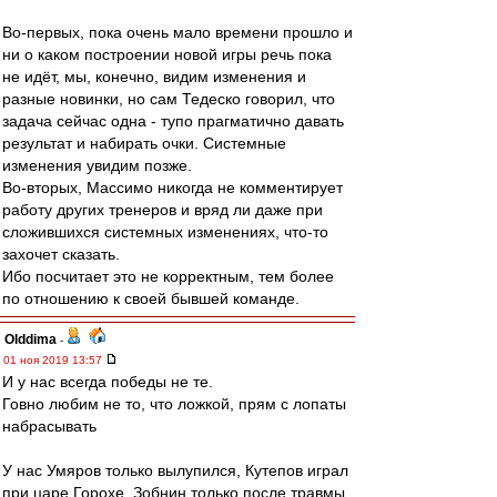
Во-первых, пока очень мало времени прошло и
ни о каком построении новой игры речь пока
не идёт, мы, конечно, видим изменения и
разные новинки, но сам Тедеско говорил, что
задача сейчас одна - тупо прагматично давать
результат и набирать очки. Системные
изменения увидим позже.
Во-вторых, Массимо никогда не комментирует
работу других тренеров и вряд ли даже при
сложившихся системных изменениях, что-то
захочет сказать.
Ибо посчитает это не корректным, тем более
по отношению к своей бывшей команде.
Olddima
-
01 ноя 2019 13:57
И у нас всегда победы не те.
Говно любим не то, что ложкой, прям с лопаты
набрасывать
У нас Умяров только вылупился, Кутепов играл
при царе Горохе, Зобнин только после травмы,