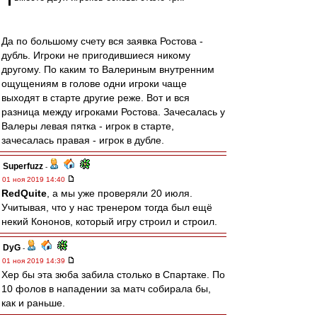
Да по большому счету вся заявка Ростова -
дубль. Игроки не пригодившиеся никому
другому. По каким то Валериным внутренним
ощущениям в голове одни игроки чаще
выходят в старте другие реже. Вот и вся
разница между игроками Ростова. Зачесалась у
Валеры левая пятка - игрок в старте,
зачесалась правая - игрок в дубле.
Superfuzz
-
01 ноя 2019 14:40
RedQuite
, а мы уже проверяли 20 июля.
Учитывая, что у нас тренером тогда был ещё
некий Кононов, который игру строил и строил.
DyG
-
01 ноя 2019 14:39
Хер бы эта зюба забила столько в Спартаке. По
10 фолов в нападении за матч собирала бы,
как и раньше.