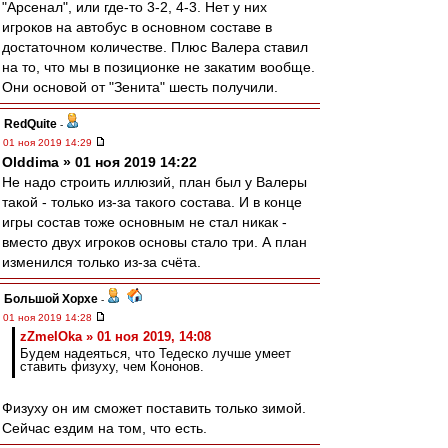
"Арсенал", или где-то 3-2, 4-3. Нет у них
игроков на автобус в основном составе в
достаточном количестве. Плюс Валера ставил
на то, что мы в позиционке не закатим вообще.
Они основой от "Зенита" шесть получили.
RedQuite
-
01 ноя 2019 14:29
Olddima » 01 ноя 2019 14:22
Не надо строить иллюзий, план был у Валеры
такой - только из-за такого состава. И в конце
игры состав тоже основным не стал никак -
вместо двух игроков основы стало три. А план
изменился только из-за счёта.
Большой Хорхе
-
01 ноя 2019 14:28
zZmeIOka » 01 ноя 2019, 14:08
Будем надеяться, что Тедеско лучше умеет
ставить физуху, чем Кононов.
Физуху он им сможет поставить только зимой.
Сейчас ездим на том, что есть.