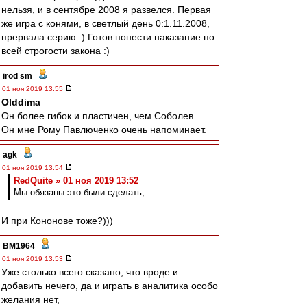
нельзя, и в сентябре 2008 я развелся. Первая
же игра с конями, в светлый день 0:1.11.2008,
прервала серию :) Готов понести наказание по
всей строгости закона :)
irod sm
-
01 ноя 2019 13:55
Olddima
Он более гибок и пластичен, чем Соболев.
Он мне Рому Павлюченко очень напоминает.
agk
-
01 ноя 2019 13:54
RedQuite » 01 ноя 2019 13:52
Мы обязаны это были сделать,
И при Кононове тоже?)))
BM1964
-
01 ноя 2019 13:53
Уже столько всего сказано, что вроде и
добавить нечего, да и играть в аналитика особо
желания нет,