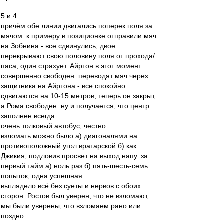
5 и 4.
причём обе линии двигались поперек поля за
мячом. к примеру в позиционке отправили мяч
на Зобнина - все сдвинулись, двое
перекрывают свою половину поля от прохода/
паса, один страхует. Айртон в этот момент
совершенно свободен. переводят мяч через
защитника на Айртона - все спокойно
сдвигаются на 10-15 метров, теперь он закрыт,
а Рома свободен. ну и получается, что центр
заполнен всегда.
очень толковый автобус, честно.
взломать можно было а) диагоналями на
противоположный угол вратарской б) как
Джикия, подловив просвет на выход напу. за
первый тайм а) ноль раз б) пять-шесть-семь
попыток, одна успешная.
выглядело всё без суеты и нервов с обоих
сторон. Ростов был уверен, что не взломают,
мы были уверены, что взломаем рано или
поздно.