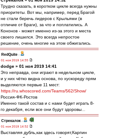
Стрекалок » 01 ноя 2019 14:52
Трудно сказать, в коротком цикле всегда нужны
приоритеты. Вот мы, например, перед Брагой
не стали беречь лидеров с Крыльями (в
отличие от Браги), за что и поплатились. А
Кононов - может именно из-за этого и места
своего лишился. Это всегда непростое
решение, очень многие на этом обжигались.
RedQuite
-
01 ноя 2019 14:55
dodge » 01 ноя 2019 14:41
Это неправда, они играют в недельном цикле,
и у них чётко видна основа, по хускореду прям
выделяются первые 11 мест:
https://ru.whoscored.com/Teams/562/Show/
Россия-ФК-Ростов
Именно такой состав и с нами будет играть 8-
го декабря, если все они будут здоровы...
Стрекалок
-
01 ноя 2019 14:52
Выставляя дубль,как здесь говорят,Карпин