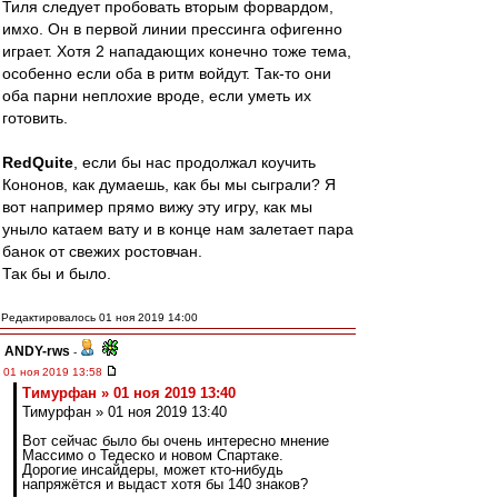
Тиля следует пробовать вторым форвардом,
имхо. Он в первой линии прессинга офигенно
играет. Хотя 2 нападающих конечно тоже тема,
особенно если оба в ритм войдут. Так-то они
оба парни неплохие вроде, если уметь их
готовить.
RedQuite
, если бы нас продолжал коучить
Кононов, как думаешь, как бы мы сыграли? Я
вот например прямо вижу эту игру, как мы
уныло катаем вату и в конце нам залетает пара
банок от свежих ростовчан.
Так бы и было.
Редактировалось 01 ноя 2019 14:00
ANDY-rws
-
01 ноя 2019 13:58
Тимурфан » 01 ноя 2019 13:40
Тимурфан » 01 ноя 2019 13:40
Вот сейчас было бы очень интересно мнение
Массимо о Тедеско и новом Спартаке.
Дорогие инсайдеры, может кто-нибудь
напряжётся и выдаст хотя бы 140 знаков?