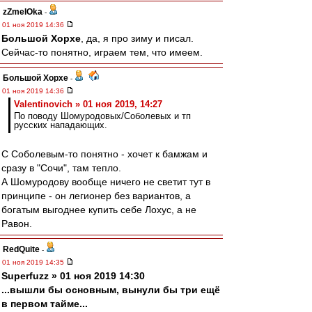
zZmeIOka
-
01 ноя 2019 14:36
Большой Хорхе
, да, я про зиму и писал.
Сейчас-то понятно, играем тем, что имеем.
Большой Хорхе
-
01 ноя 2019 14:36
Valentinovich » 01 ноя 2019, 14:27
По поводу Шомуродовых/Соболевых и тп
русских нападающих.
С Соболевым-то понятно - хочет к бамжам и
сразу в "Сочи", там тепло.
А Шомуродову вообще ничего не светит тут в
принципе - он легионер без вариантов, а
богатым выгоднее купить себе Лохус, а не
Равон.
RedQuite
-
01 ноя 2019 14:35
Superfuzz » 01 ноя 2019 14:30
...вышли бы основным, вынули бы три ещё
в первом тайме...