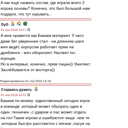
А как ещё назвать состав, где играли всего 2
игрока основы? Конечно, это был большой нам
подарок, что тут скрывать...
DyG
-
01 ноя 2019 14:17
А мне нравится как Бакаев матереет. У него
даже бег увереннее стал - на длинном шаге
мяч ведёт, корпусом работает прям на
дриблинге - мяч обороняет. Наглеет по-
игроцки.
Но в интервью, конечно, прям пацан)) Умиляет.
Захлёбывается от восторга))
Редактировалось 01 ноя 2019 14:19
Стараюсь думать
-
01 ноя 2019 14:15
Бакаев по-моему -единственный сегодня игрок
в команде ,который может обыграть один в
один ,техничен ,с ударом и пас может отдать
на гол.Такие игроки и ошибаются чаще ,чем те
,которые быстро расстаются с мячом ,пасуя на