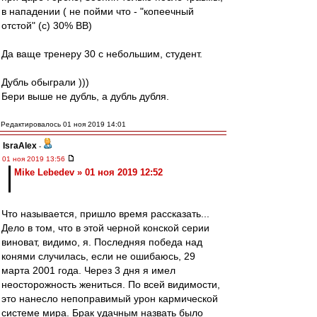
в нападении ( не пойми что - "копеечный
отстой" (с) 30% ВВ)
Да ваще тренеру 30 с небольшим, студент.
Дубль обыграли )))
Бери выше не дубль, а дубль дубля.
Редактировалось 01 ноя 2019 14:01
IsraAlex
-
01 ноя 2019 13:56
Mike Lebedev » 01 ноя 2019 12:52
Что называется, пришло время рассказать...
Дело в том, что в этой черной конской серии
виноват, видимо, я. Последняя победа над
конями случилась, если не ошибаюсь, 29
марта 2001 года. Через 3 дня я имел
неосторожность жениться. По всей видимости,
это нанесло непоправимый урон кармической
системе мира. Брак удачным назвать было