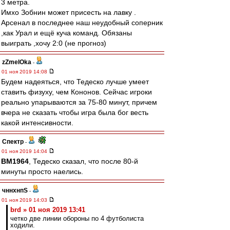
3 метра.
Имхо Зобнин может присесть на лавку .
Арсенал в последнее наш неудобный соперник
,как Урал и ещё куча команд. Обязаны
выиграть ,хочу 2:0 (не прогноз)
zZmeIOka
-
01 ноя 2019 14:08
Будем надеяться, что Тедеско лучше умеет
ставить физуху, чем Кононов. Сейчас игроки
реально упарываются за 75-80 минут, причем
вчера не сказать чтобы игра была бог весть
какой интенсивности.
Спектр
-
01 ноя 2019 14:04
BM1964
, Тедеско сказал, что после 80-й
минуты просто наелись.
чннхнпS
-
01 ноя 2019 14:03
brd » 01 ноя 2019 13:41
четко две линии обороны по 4 футболиста
ходили.