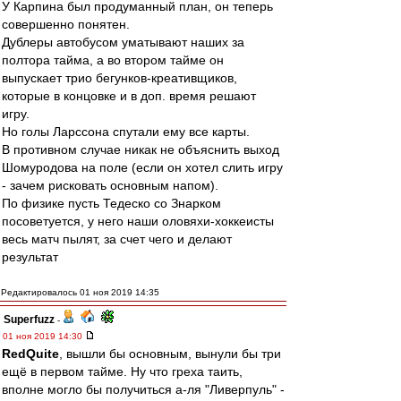
У Карпина был продуманный план, он теперь
совершенно понятен.
Дублеры автобусом уматывают наших за
полтора тайма, а во втором тайме он
выпускает трио бегунков-креативщиков,
которые в концовке и в доп. время решают
игру.
Но голы Ларссона спутали ему все карты.
В противном случае никак не объяснить выход
Шомуродова на поле (если он хотел слить игру
- зачем рисковать основным напом).
По физике пусть Тедеско со Знарком
посоветуется, у него наши оловяхи-хоккеисты
весь матч пылят, за счет чего и делают
результат
Редактировалось 01 ноя 2019 14:35
Superfuzz
-
01 ноя 2019 14:30
RedQuite
, вышли бы основным, вынули бы три
ещё в первом тайме. Ну что греха таить,
вполне могло бы получиться а-ля "Ливерпуль" -