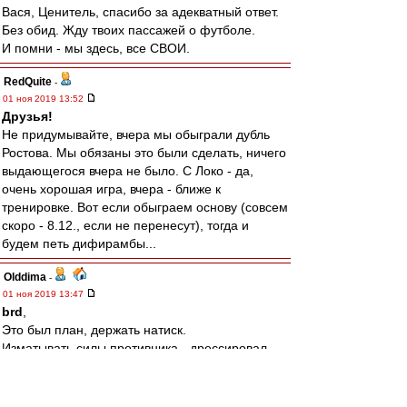
Вася, Ценитель, спасибо за адекватный ответ.
Без обид. Жду твоих пассажей о футболе.
И помни - мы здесь, все СВОИ.
RedQuite
-
01 ноя 2019 13:52
Друзья!
Не придумывайте, вчера мы обыграли дубль
Ростова. Мы обязаны это были сделать, ничего
выдающегося вчера не было. С Локо - да,
очень хорошая игра, вчера - ближе к
тренировке. Вот если обыграем основу (совсем
скоро - 8.12., если не перенесут), тогда и
будем петь дифирамбы...
Olddima
-
01 ноя 2019 13:47
brd
,
Это был план, держать натиск.
Изматывать силы противника - дрессировал
неделю.
Наши немного просели после выхода свежих