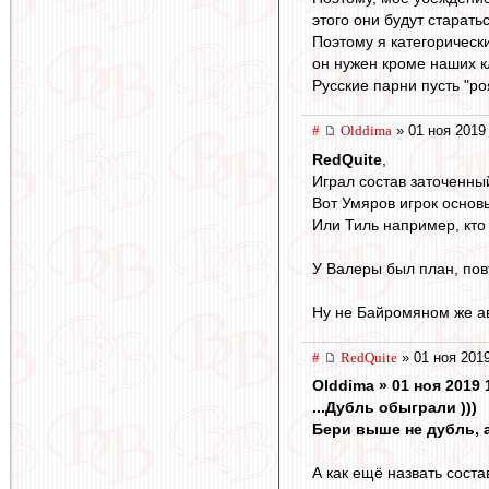
этого они будут старать
Поэтому я категорически
он нужен кроме наших кл
Русские парни пусть "ро
#
Olddima
» 01 ноя 2019
RedQuite
,
Играл состав заточенны
Вот Умяров игрок основ
Или Тиль например, кто
У Валеры был план, пов
Ну не Байромяном же а
#
RedQuite
» 01 ноя 2019
Olddima » 01 ноя 2019 
...Дубль обыграли )))
Бери выше не дубль, а
А как ещё назвать соста