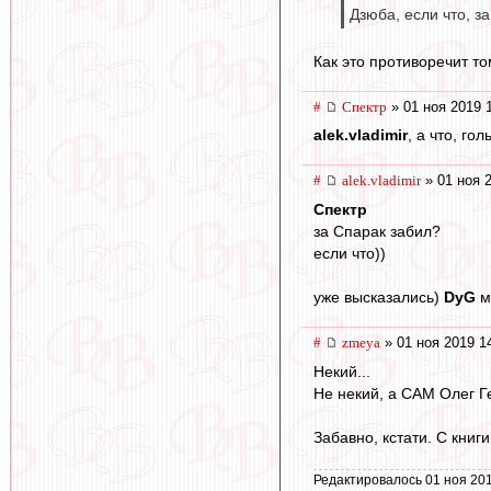
Дзюба, если что, з
Как это противоречит то
#
Спектр
» 01 ноя 2019 
alek.vladimir
, а что, го
#
alek.vladimir
» 01 ноя 
Спектр
за Спарак забил?
если что))
уже высказались)
DyG
м
#
zmeya
» 01 ноя 2019 1
Некий...
Не некий, а САМ Олег Г
Забавно, кстати. С книг
Редактировалось 01 ноя 201