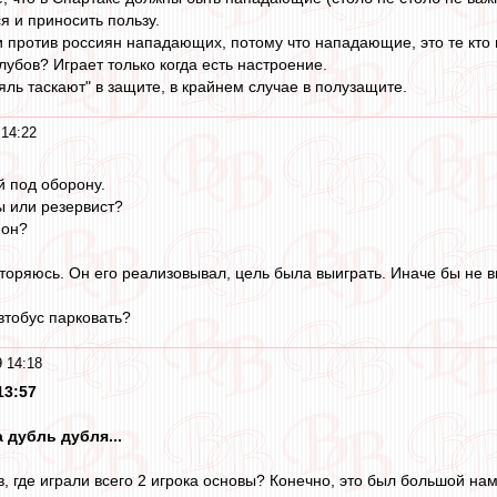
ся и приносить пользу.
 против россиян нападающих, потому что нападающие, это те кто п
убов? Играет только когда есть настроение.
яль таскают" в защите, в крайнем случае в полузащите.
 14:22
й под оборону.
ы или резервист?
 он?
торяюсь. Он его реализовывал, цель была выиграть. Иначе бы не вы
втобус парковать?
 14:18
13:57
 дубль дубля...
в, где играли всего 2 игрока основы? Конечно, это был большой нам 