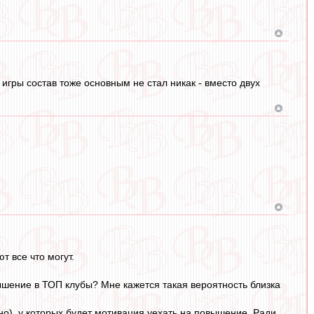
е игры состав тоже основным не стал никак - вместо двух
т все что могут.
вышение в ТОП клубы? Мне кажется такая вероятность близка
о), у которых будет мотивация уехать на повышение. Ради