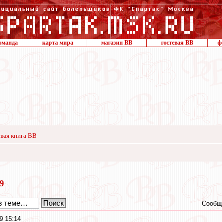
оманда
карта мира
магазин ВВ
гостевая ВВ
ф
вая книга ВВ
19
Сообщ
9 15:14