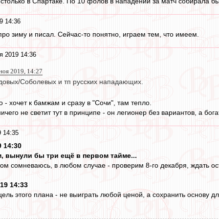
столько в Спартаке. По 10 фолов в нападении за матч собирала бы
9 14:36
 про зиму и писал. Сейчас-то понятно, играем тем, что имеем.
я 2019 14:36
 ноя 2019, 14:27
овых/Соболевых и тп русских нападающих.
- хочет к бамжам и сразу в "Сочи", там тепло.
его не светит тут в принципе - он легионер без вариантов, а бога
 14:35
9 14:30
, вынули бы три ещё в первом тайме...
том сомневаюсь, в любом случае - проверим 8-го декабря, ждать ос
19 14:33
цель этого плана - не выиграть любой ценой, а сохранить основу для