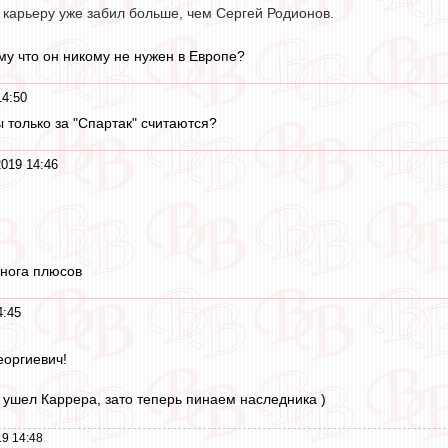
а карьеру уже забил больше, чем Сергей Родионов.
му что он никому не нужен в Европе?
14:50
лы только за "Спартак" считаются?
2019 14:46
нога плюсов
4:45
еоргиевич!
и ушел Каррера, зато теперь пинаем наследника )
9 14:48