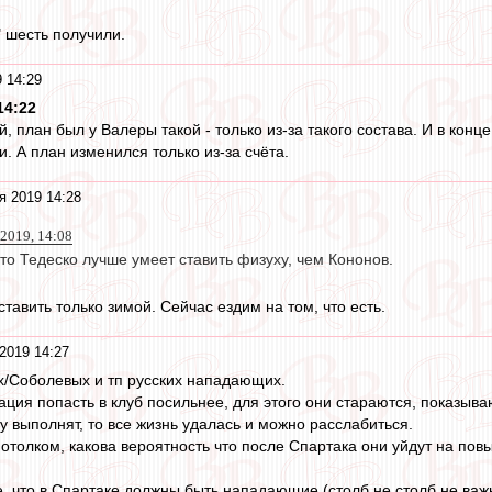
" шесть получили.
 14:29
14:22
, план был у Валеры такой - только из-за такого состава. И в конц
и. А план изменился только из-за счёта.
я 2019 14:28
2019, 14:08
то Тедеско лучше умеет ставить физуху, чем Кононов.
тавить только зимой. Сейчас ездим на том, что есть.
2019 14:27
/Соболевых и тп русских нападающих.
ация попасть в клуб посильнее, для этого они стараются, показываю
чу выполнят, то все жизнь удалась и можно расслабиться.
потолком, какова вероятность что после Спартака они уйдут на по
, что в Спартаке должны быть нападающие (столб не столб не важн