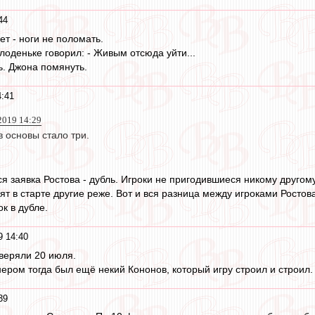
44
ет - ноги не поломать.
лоденьке говорил: - Живым отсюда уйти...
ь. Джона помянуть.
4:41
2019 14:29
в основы стало три.
ся заявка Ростова - дубль. Игроки не пригодившиеся никому друг
т в старте другие реже. Вот и вся разница между игроками Ростова.
ок в дубле.
9 14:40
оверяли 20 июля.
нером тогда был ещё некий Кононов, который игру строил и строил.
39