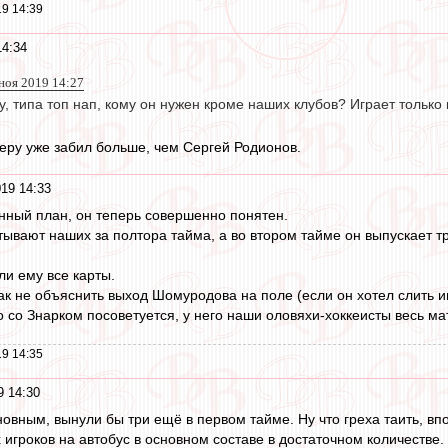
9 14:39
14:34
 ноя 2019 14:27
, типа топ нап, кому он нужен кроме наших клубов? Играет только 
ьеру уже забил больше, чем Сергей Родионов.
19 14:33
нный план, он теперь совершенно понятен.
ывают наших за полтора тайма, а во втором тайме он выпускает три
ли ему все карты.
ак не объяснить выход Шомуродова на поле (если он хотел слить и
 со Знарком посоветуется, у него наши оловяхи-хоккеисты весь мат
9 14:35
9 14:30
овным, вынули бы три ещё в первом тайме. Ну что греха таить, впо
них игроков на автобус в основном составе в достаточном количестве