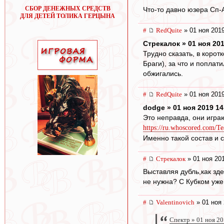
СБОР ДЕНЕЖНЫХ СРЕДСТВ
Что-то давно юзера Сп-А
ДЛЯ ДЕТЕЙ ТОЛИКА ГЕРЦЫНА
#
RedQuite
» 01 ноя 2019
Стрекалок » 01 ноя 201
Трудно сказать, в корот
Браги), за что и поплат
обжигались.
#
RedQuite
» 01 ноя 2019
dodge » 01 ноя 2019 14
Это неправда, они играю
https://ru.whoscored.com/T
Именно такой состав и с
#
Стрекалок
» 01 ноя 20
Выставляя дубль,как зде
не нужна? С Кубком уже 
#
Valentinovich
» 01 ноя 
Спектр » 01 ноя 20