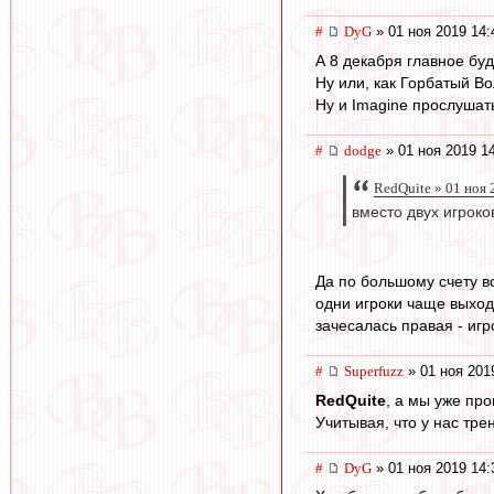
#
DyG
» 01 ноя 2019 14:
А 8 декабря главное буд
Ну или, как Горбатый Во
Ну и Imagine прослушат
#
dodge
» 01 ноя 2019 1
RedQuite » 01 ноя 
вместо двух игроко
Да по большому счету в
одни игроки чаще выходя
зачесалась правая - игр
#
Superfuzz
» 01 ноя 201
RedQuite
, а мы уже пр
Учитывая, что у нас тре
#
DyG
» 01 ноя 2019 14: