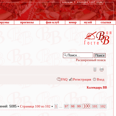
орумы
прогнозы
фан-клуб
юмор
музей
ссылки
Расширенный поиск
FAQ
Регистрация
Вход
Календарь ВВ
100
ений: 5085 •
Страница
100
из
102
•
1
...
97
98
99
101
102