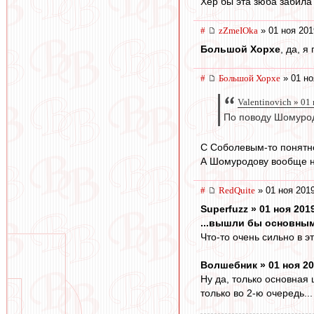
Хер бы эта зюба забила 
#
zZmeIOka
» 01 ноя 201
Большой Хорхе
, да, я
#
Большой Хорхе
» 01 но
Valentinovich » 01
По поводу Шомурод
С Соболевым-то понятно 
А Шомуродову вообще нич
#
RedQuite
» 01 ноя 2019
Superfuzz » 01 ноя 201
...вышли бы основным
Что-то очень сильно в э
Волшебник » 01 ноя 20
Ну да, только основная 
только во 2-ю очередь...