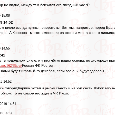
р не видно, между тем близится его звездный час :D
 15:08
9 14:52
ком цикле всегда нужны приоритеты. Вот мы, например, перед Браг
ились. А Кононов - может именно из-за этого и места своего лишил
 14:55
:41
т в недельном цикле, и у них чётко видна основа, по хускореду п
Россия-ФК-Ростов
eams/562/Show/
 нами будет играть 8-го декабря, если все они будут здоровы...
19 14:52
сь говорят,Карпин хотел и рыбку съесть и на хуй сесть. Кубок ему
облом, то же самое его ждет в ЧР. Имхо.
2019 14:51
19 14:34