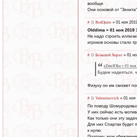
вообще.
Они основой от "Зенита
#
RedQuite
» 01 ноя 2019
Olddima » 01 ноя 2019 
Не надо строить иллюзий
игроков основы стало тр
#
Большой Хорхе
» 01 но
zZmeIOka » 01 ноя 
Будем надеяться, ч
Физуху он им сможет пос
#
Valentinovich
» 01 ноя 
По поводу Шомуродовых
У них сейчас есть мотив
Как только они эту зада
Для них Спартак будет 
к нулю.
Поэтому, мое убеждение