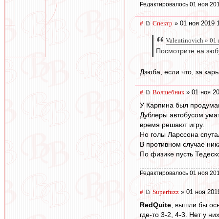
Редактировалось 01 ноя 201
#
Спектр
» 01 ноя 2019 
Valentinovich » 01
Посмотрите на зюбу
Дзюба, если что, за кар
#
Волшебник
» 01 ноя 20
У Карпина был продума
Дублеры автобусом умат
время решают игру.
Но голы Ларссона спута
В противном случае ник
По физике пусть Тедеско
Редактировалось 01 ноя 201
#
Superfuzz
» 01 ноя 201
RedQuite
, вышли бы осн
где-то 3-2, 4-3. Нет у 