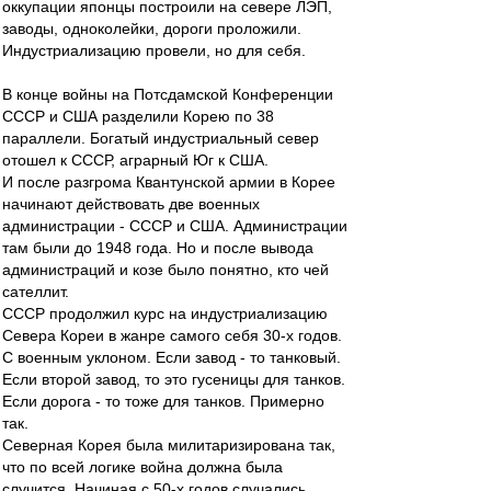
оккупации японцы построили на севере ЛЭП,
заводы, одноколейки, дороги проложили.
Индустриализацию провели, но для себя.
В конце войны на Потсдамской Конференции
СССР и США разделили Корею по 38
параллели. Богатый индустриальный север
отошел к СССР, аграрный Юг к США.
И после разгрома Квантунской армии в Корее
начинают действовать две военных
администрации - СССР и США. Администрации
там были до 1948 года. Но и после вывода
администраций и козе было понятно, кто чей
сателлит.
СССР продолжил курс на индустриализацию
Севера Кореи в жанре самого себя 30-х годов.
С военным уклоном. Если завод - то танковый.
Если второй завод, то это гусеницы для танков.
Если дорога - то тоже для танков. Примерно
так.
Северная Корея была милитаризирована так,
что по всей логике война должна была
случится. Начиная с 50-х годов случались