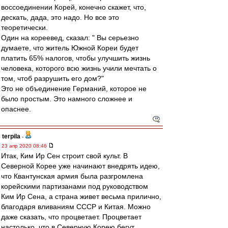
воссоединении Корей, конечно скажет, что,
дескать, дада, это надо. Но все это
теоретически.
Один на кореевед, сказал: " Вы серьезно
думаете, что житель Южной Кореи будет
платить 65% налогов, чтобы улучшить жизнь
человека, которого всю жизнь учили мечтать о
том, чтоб разрушить его дом?"
Это не объединение Германий, которое не
было простым. Это намного сложнее и
опаснее.
terpila
-
23 апр 2020 08:46
Итак, Ким Ир Сен строит свой культ. В
Северной Корее уже начинают внедрять идею,
что Квантунская армия была разгромлена
корейскими партизанами под руководством
Ким Ир Сена, а страна живет весьма прилично,
благодаря вливаниям СССР и Китая. Можно
даже сказать, что процветает. Процветает
настолько, что в Северную Корею бегут