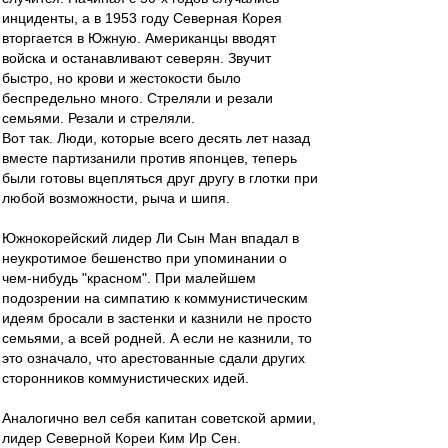
инциденты, а в 1953 году Северная Корея
вторгается в Южную. Американцы вводят
войска и останавливают северян. Звучит
быстро, но крови и жестокости было
беспредельно много. Стреляли и резали
семьями. Резали и стреляли.
Вот так. Люди, которые всего десять лет назад
вместе партизанили против японцев, теперь
были готовы вцепляться друг другу в глотки при
любой возможности, рыча и шипя.
Южнокорейский лидер Ли Сын Ман впадал в
неукротимое бешенство при упоминании о
чем-нибудь "красном". При малейшем
подозрении на симпатию к коммунистическим
идеям бросали в застенки и казнили не просто
семьями, а всей родней. А если не казнили, то
это означало, что арестованные сдали других
сторонников коммунистических идей.
Аналогично вел себя капитан советской армии,
лидер Северной Кореи Ким Ир Сен.