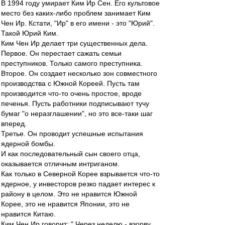
В 1994 году умирает Ким Ир Сен. Его культовое
место без каких-либо проблем занимает Ким
Чен Ир. Кстати, "Ир" в его имени - это "Юрий".
Такой Юрий Ким.
Ким Чен Ир делает три существенных дела.
Первое. Он перестает сажать семьи
преступников. Только самого преступника.
Второе. Он создает несколько зон совместного
производства с Южной Кореей. Пусть там
производится что-то очень простое, вроде
печенья. Пусть работники подписывают тучу
бумаг "о неразглашении", но это все-таки шаг
вперед.
Третье. Он проводит успешные испытания
ядерной бомбы.
И как последовательный сын своего отца,
оказывается отличным интриганом.
Как только в Северной Корее взрывается что-то
ядерное, у инвесторов резко падает интерес к
району в целом. Это не нравится Южной
Корее, это не нравится Японии, это не
нравится Китаю.
Ким Чен Ир говорит: " Через неделю - взорву.