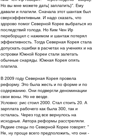
Но вы мне можете дать( заплатить)". Ему
давали и платили. Сначала этот шантаж был
сверхэффективным. И надо сказать, что
здорово помог Северной Корее выбраться из
последствий голода. Но Ким Чен Ир
переборщил с нажимом и шантаж потерял
эффективность. Тогда Северная Корея стала
допускать ошибки в расчетах на учениях и на
островки Южной Кореи стали залетать
обычные снаряды. Южная Корея опять
платила.
В 2009 году Северная Корея провела
реформу. Это была жесть и по форме и по
содержанию. Они подвергли деноминации
свои воны. Но не везде.
Условно: рис стоил 2000. Стал стоить 20. А
зарплата рабочего как была 300, так и
осталась. Через год все вернулось на
исходные. Автора реформы расстреляли.
Редкие спецы по Северной Корее говорят: "
Не, ну проще всего предположить, что они -