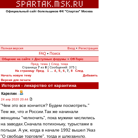
Официальный сайт болельщиков ФК "Спартак" Москва
Полная версия
Вход
•
Регистрация
FAQ
•
Поиск
Общение на сайте
Доступные форумы
Off-Topic
»
»
Пред. тема
|
След. тема
Страница
7
из
8
[ Сообщений: 375 ]
На страницу
Пред.
1
...
4
,
5
,
6
,
7
,
8
След.
Начать новую тему
Добавить
Версия для печати
История - лекарство от карантина
Карелин
-
24 апр 2020 20:44
"Чем это все кончится? Будем посмотреть."
Тем же, что и России.Так же начинали
женщины "челночить", пока мужики числились
на заводах.Сначала потихоньку, турыстами в
польши. А уж, когда в начале 1992 вышел Указ
"О свободе торговле", тогда и шлюзануло.