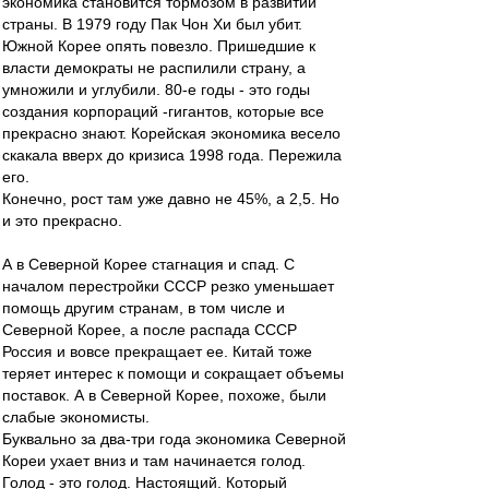
экономика становится тормозом в развитии
страны. В 1979 году Пак Чон Хи был убит.
Южной Корее опять повезло. Пришедшие к
власти демократы не распилили страну, а
умножили и углубили. 80-е годы - это годы
создания корпораций -гигантов, которые все
прекрасно знают. Корейская экономика весело
скакала вверх до кризиса 1998 года. Пережила
его.
Конечно, рост там уже давно не 45%, а 2,5. Но
и это прекрасно.
А в Северной Корее стагнация и спад. С
началом перестройки СССР резко уменьшает
помощь другим странам, в том числе и
Северной Корее, а после распада СССР
Россия и вовсе прекращает ее. Китай тоже
теряет интерес к помощи и сокращает объемы
поставок. А в Северной Корее, похоже, были
слабые экономисты.
Буквально за два-три года экономика Северной
Кореи ухает вниз и там начинается голод.
Голод - это голод. Настоящий. Который