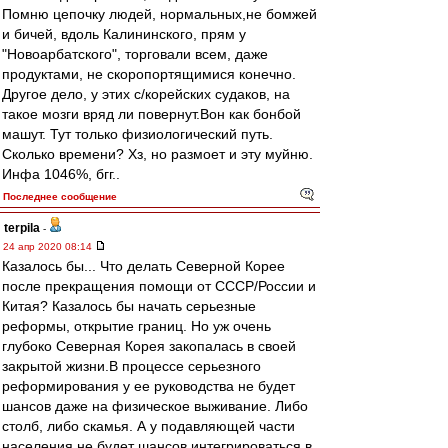
Помню цепочку людей, нормальных,не бомжей
и бичей, вдоль Калининского, прям у
"Новоарбатского", торговали всем, даже
продуктами, не скоропортящимися конечно.
Другое дело, у этих с/корейских судаков, на
такое мозги вряд ли повернут.Вон как бонбой
машут. Тут только физиологический путь.
Сколько времени? Хз, но размоет и эту муйню.
Инфа 1046%, бгг..
Последнее сообщение
terpila
-
24 апр 2020 08:14
Казалось бы... Что делать Северной Корее
после прекращения помощи от СССР/России и
Китая? Казалось бы начать серьезные
реформы, открытие границ. Но уж очень
глубоко Северная Корея закопалась в своей
закрытой жизни.В процессе серьезного
реформирования у ее руководства не будет
шансов даже на физическое выживание. Либо
столб, либо скамья. А у подавляющей части
населения не будет шансов интегрироваться в