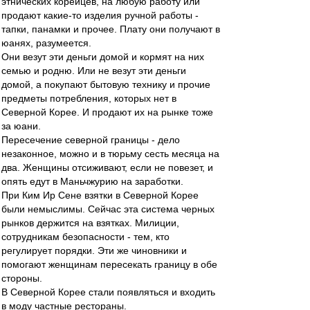
этнических корейцев, на любую работу или
продают какие-то изделия ручной работы -
тапки, панамки и прочее. Плату они получают в
юанях, разумеется.
Они везут эти деньги домой и кормят на них
семью и родню. Или не везут эти деньги
домой, а покупают бытовую технику и прочие
предметы потребления, которых нет в
Северной Корее. И продают их на рынке тоже
за юани.
Пересечение северной границы - дело
незаконное, можно и в тюрьму сесть месяца на
два. Женщины отсиживают, если не повезет, и
опять едут в Маньчжурию на заработки.
При Ким Ир Сене взятки в Северной Корее
были немыслимы. Сейчас эта система черных
рынков держится на взятках. Милиции,
сотрудникам безопасности - тем, кто
регулирует порядки. Эти же чиновники и
помогают женщинам пересекать границу в обе
стороны.
В Северной Корее стали появляться и входить
в моду частные рестораны.