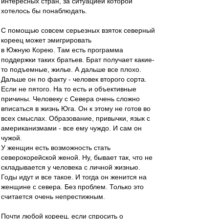
интересных стран, за ситуацией которой
хотелось бы понаблюдать.
С помощью совсем серьезных взяток северный
кореец может эмигрировать
в Южную Корею. Там есть программа
поддержки таких братьев. Брат получает какие-
то подъемные, жилье. А дальше все плохо.
Дальше он по факту - человек второго сорта.
Если не пятого. На то есть и объективные
причины. Человеку с Севера очень сложно
вписаться в жизнь Юга. Он к этому не готов во
всех смыслах. Образование, привычки, язык с
американизмами - все ему чуждо. И сам он
чужой.
У женщин есть возможность стать
северокорейской женой. Ну, бывает так, что не
складывается у человека с личной жизнью.
Годы идут и все такое. И тогда он женится на
женщине с севера. Без проблем. Только это
считается очень непрестижным.
Почти любой кореец, если спросить о