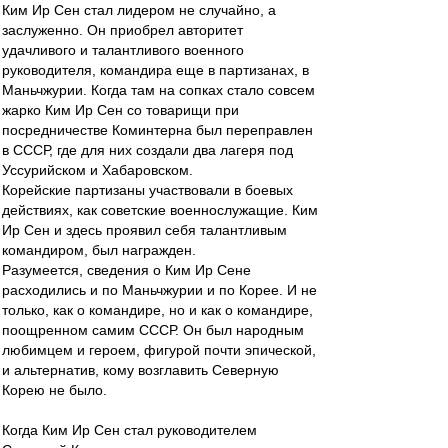
Ким Ир Сен стал лидером не случайно, а
заслуженно. Он приобрел авторитет
удачливого и талантливого военного
руководителя, командира еще в партизанах, в
Маньчжурии. Когда там на сопках стало совсем
жарко Ким Ир Сен со товарищи при
посредничестве Коминтерна был переправлен
в СССР, где для них создали два лагеря под
Уссурийском и Хабаровском.
Корейские партизаны участвовали в боевых
действиях, как советские военнослужащие. Ким
Ир Сен и здесь проявил себя талантливым
командиром, был награжден.
Разумеется, сведения о Ким Ир Сене
расходились и по Маньчжурии и по Корее. И не
только, как о командире, но и как о командире,
поощренном самим СССР. Он был народным
любимцем и героем, фигурой почти эпической,
и альтернатив, кому возглавить Северную
Корею не было.
Когда Ким Ир Сен стал руководителем