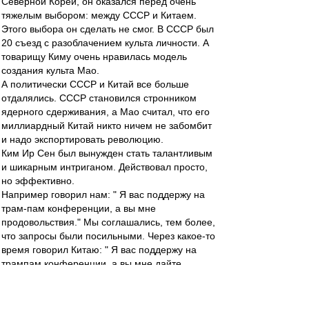
Северной Кореи, он оказался перед очень
тяжелым выбором: между СССР и Китаем.
Этого выбора он сделать не смог. В СССР был
20 съезд с разоблачением культа личности. А
товарищу Киму очень нравилась модель
создания культа Мао.
А политически СССР и Китай все больше
отдалялись. СССР становился стронником
ядерного сдерживания, а Мао считал, что его
миллиардный Китай никто ничем не забомбит
и надо экспортировать революцию.
Ким Ир Сен был вынужден стать талантливым
и шикарным интриганом. Действовал просто,
но эффективно.
Например говорил нам: " Я вас поддержу на
трам-пам конференции, а вы мне
продовольствия." Мы соглашались, тем более,
что запросы были посильными. Через какое-то
время говорил Китаю: " Я вас поддержу на
трампам конференции, а вы мне дайте
резины." Для Китая это были тоже посильные
условия.
А на международной арене у Кима