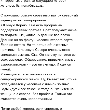
интересных стран, за ситуацией которой
хотелось бы понаблюдать.
С помощью совсем серьезных взяток северный
кореец может эмигрировать
в Южную Корею. Там есть программа
поддержки таких братьев. Брат получает какие-
то подъемные, жилье. А дальше все плохо.
Дальше он по факту - человек второго сорта.
Если не пятого. На то есть и объективные
причины. Человеку с Севера очень сложно
вписаться в жизнь Юга. Он к этому не готов во
всех смыслах. Образование, привычки, язык с
американизмами - все ему чуждо. И сам он
чужой.
У женщин есть возможность стать
северокорейской женой. Ну, бывает так, что не
складывается у человека с личной жизнью.
Годы идут и все такое. И тогда он женится на
женщине с севера. Без проблем. Только это
считается очень непрестижным.
Почти любой кореец, если спросить о