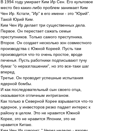
В 1994 году умирает Ким Ир Сен. Его культовое
место без каких-либо проблем занимает Ким
Чен Ир. Кстати, "Ир" в его имени - это "Юрий".
Такой Юрий Ким.
Ким Чен Ир делает три существенных дела.
Первое. Он перестает сажать семьи
преступников. Только самого преступника.
Второе. Он создает несколько зон совместного
производства с Южной Кореей. Пусть там
производится что-то очень простое, вроде
печенья. Пусть работники подписывают тучу
бумаг "о неразглашении", но это все-таки шаг
вперед.
Третье. Он проводит успешные испытания
ядерной бомбы.
И как последовательный сын своего отца,
оказывается отличным интриганом.
Как только в Северной Корее взрывается что-то
ядерное, у инвесторов резко падает интерес к
району в целом. Это не нравится Южной
Корее, это не нравится Японии, это не
нравится Китаю.
Ким Чен Ир говорит: " Через неделю - взорву.