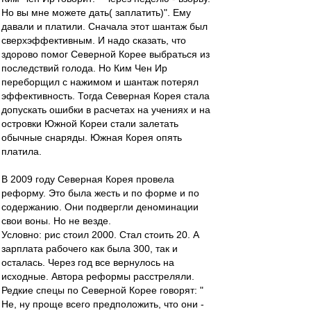
Но вы мне можете дать( заплатить)". Ему
давали и платили. Сначала этот шантаж был
сверхэффективным. И надо сказать, что
здорово помог Северной Корее выбраться из
последствий голода. Но Ким Чен Ир
переборщил с нажимом и шантаж потерял
эффективность. Тогда Северная Корея стала
допускать ошибки в расчетах на учениях и на
островки Южной Кореи стали залетать
обычные снаряды. Южная Корея опять
платила.
В 2009 году Северная Корея провела
реформу. Это была жесть и по форме и по
содержанию. Они подвергли деноминации
свои воны. Но не везде.
Условно: рис стоил 2000. Стал стоить 20. А
зарплата рабочего как была 300, так и
осталась. Через год все вернулось на
исходные. Автора реформы расстреляли.
Редкие спецы по Северной Корее говорят: "
Не, ну проще всего предположить, что они -