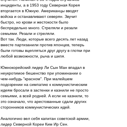
инциденты, а в 1953 году Северная Корея
вторгается в Южную. Американцы вводят
войска и останавливают северян. Звучит
быстро, но крови и жестокости было
беспредельно много. Стреляли и резали
семьями. Резали и стреляли.
Вот так. Люди, которые всего десять лет назад
вместе партизанили против японцев, теперь
были готовы вцепляться друг другу в глотки при
любой возможности, рыча и шипя.
Южнокорейский лидер Ли Сын Ман впадал в
неукротимое бешенство при упоминании о
чем-нибудь "красном". При малейшем
подозрении на симпатию к коммунистическим
идеям бросали в застенки и казнили не просто
семьями, а всей родней. А если не казнили, то
это означало, что арестованные сдали других
сторонников коммунистических идей.
Аналогично вел себя капитан советской армии,
лидер Северной Кореи Ким Ир Сен.