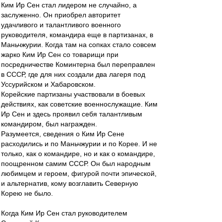
Ким Ир Сен стал лидером не случайно, а
заслуженно. Он приобрел авторитет
удачливого и талантливого военного
руководителя, командира еще в партизанах, в
Маньчжурии. Когда там на сопках стало совсем
жарко Ким Ир Сен со товарищи при
посредничестве Коминтерна был переправлен
в СССР, где для них создали два лагеря под
Уссурийском и Хабаровском.
Корейские партизаны участвовали в боевых
действиях, как советские военнослужащие. Ким
Ир Сен и здесь проявил себя талантливым
командиром, был награжден.
Разумеется, сведения о Ким Ир Сене
расходились и по Маньчжурии и по Корее. И не
только, как о командире, но и как о командире,
поощренном самим СССР. Он был народным
любимцем и героем, фигурой почти эпической,
и альтернатив, кому возглавить Северную
Корею не было.
Когда Ким Ир Сен стал руководителем