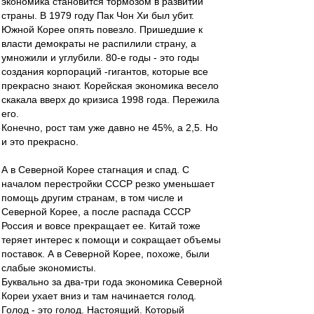
экономика становится тормозом в развитии
страны. В 1979 году Пак Чон Хи был убит.
Южной Корее опять повезло. Пришедшие к
власти демократы не распилили страну, а
умножили и углубили. 80-е годы - это годы
создания корпораций -гигантов, которые все
прекрасно знают. Корейская экономика весело
скакала вверх до кризиса 1998 года. Пережила
его.
Конечно, рост там уже давно не 45%, а 2,5. Но
и это прекрасно.
А в Северной Корее стагнация и спад. С
началом перестройки СССР резко уменьшает
помощь другим странам, в том числе и
Северной Корее, а после распада СССР
Россия и вовсе прекращает ее. Китай тоже
теряет интерес к помощи и сокращает объемы
поставок. А в Северной Корее, похоже, были
слабые экономисты.
Буквально за два-три года экономика Северной
Кореи ухает вниз и там начинается голод.
Голод - это голод. Настоящий. Который