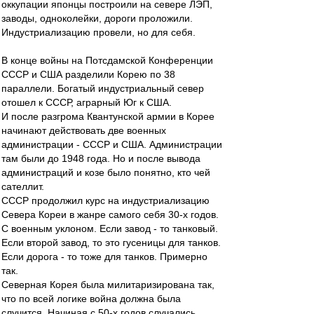
оккупации японцы построили на севере ЛЭП,
заводы, одноколейки, дороги проложили.
Индустриализацию провели, но для себя.
В конце войны на Потсдамской Конференции
СССР и США разделили Корею по 38
параллели. Богатый индустриальный север
отошел к СССР, аграрный Юг к США.
И после разгрома Квантунской армии в Корее
начинают действовать две военных
администрации - СССР и США. Администрации
там были до 1948 года. Но и после вывода
администраций и козе было понятно, кто чей
сателлит.
СССР продолжил курс на индустриализацию
Севера Кореи в жанре самого себя 30-х годов.
С военным уклоном. Если завод - то танковый.
Если второй завод, то это гусеницы для танков.
Если дорога - то тоже для танков. Примерно
так.
Северная Корея была милитаризирована так,
что по всей логике война должна была
случится. Начиная с 50-х годов случались