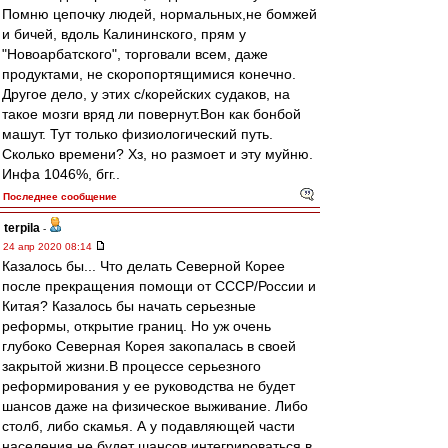
Помню цепочку людей, нормальных,не бомжей
и бичей, вдоль Калининского, прям у
"Новоарбатского", торговали всем, даже
продуктами, не скоропортящимися конечно.
Другое дело, у этих с/корейских судаков, на
такое мозги вряд ли повернут.Вон как бонбой
машут. Тут только физиологический путь.
Сколько времени? Хз, но размоет и эту муйню.
Инфа 1046%, бгг..
Последнее сообщение
terpila
-
24 апр 2020 08:14
Казалось бы... Что делать Северной Корее
после прекращения помощи от СССР/России и
Китая? Казалось бы начать серьезные
реформы, открытие границ. Но уж очень
глубоко Северная Корея закопалась в своей
закрытой жизни.В процессе серьезного
реформирования у ее руководства не будет
шансов даже на физическое выживание. Либо
столб, либо скамья. А у подавляющей части
населения не будет шансов интегрироваться в