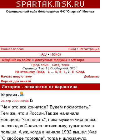
Официальный сайт болельщиков ФК "Спартак" Москва
Полная версия
Вход
•
Регистрация
FAQ
•
Поиск
Общение на сайте
Доступные форумы
Off-Topic
»
»
Пред. тема
|
След. тема
Страница
7
из
8
[ Сообщений: 375 ]
На страницу
Пред.
1
...
4
,
5
,
6
,
7
,
8
След.
Начать новую тему
Добавить
Версия для печати
История - лекарство от карантина
Карелин
-
24 апр 2020 20:44
"Чем это все кончится? Будем посмотреть."
Тем же, что и России.Так же начинали
женщины "челночить", пока мужики числились
на заводах.Сначала потихоньку, турыстами в
польши. А уж, когда в начале 1992 вышел Указ
"О свободе торговле", тогда и шлюзануло.