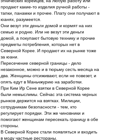
этнических корейцев, на любую работу или
продают какие-то изделия ручной работы -
тапки, панамки и прочее. Плату они получают в
юанях, разумеется.
Они везут эти деньги домой и кормят на них
семью и родню. Или не везут эти деньги
домой, а покупают бытовую технику и прочие
предметы потребления, которых нет в
Северной Корее. И продают их на рынке тоже
за юани.
Пересечение северной границы - дело
незаконное, можно и в тюрьму сесть месяца на
два. Женщины отсиживают, если не повезет, и
опять едут в Маньчжурию на заработки.
При Ким Ир Сене взятки в Северной Корее
были немыслимы. Сейчас эта система черных
рынков держится на взятках. Милиции,
сотрудникам безопасности - тем, кто
регулирует порядки. Эти же чиновники и
помогают женщинам пересекать границу в обе
стороны.
В Северной Корее стали появляться и входить
в моду частные рестораны.