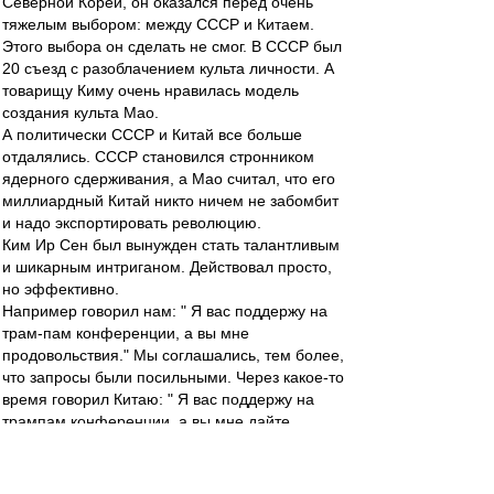
Северной Кореи, он оказался перед очень
тяжелым выбором: между СССР и Китаем.
Этого выбора он сделать не смог. В СССР был
20 съезд с разоблачением культа личности. А
товарищу Киму очень нравилась модель
создания культа Мао.
А политически СССР и Китай все больше
отдалялись. СССР становился стронником
ядерного сдерживания, а Мао считал, что его
миллиардный Китай никто ничем не забомбит
и надо экспортировать революцию.
Ким Ир Сен был вынужден стать талантливым
и шикарным интриганом. Действовал просто,
но эффективно.
Например говорил нам: " Я вас поддержу на
трам-пам конференции, а вы мне
продовольствия." Мы соглашались, тем более,
что запросы были посильными. Через какое-то
время говорил Китаю: " Я вас поддержу на
трампам конференции, а вы мне дайте
резины." Для Китая это были тоже посильные
условия.
А на международной арене у Кима