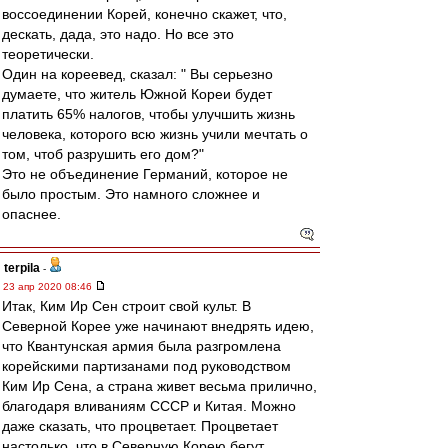
воссоединении Корей, конечно скажет, что,
дескать, дада, это надо. Но все это
теоретически.
Один на кореевед, сказал: " Вы серьезно
думаете, что житель Южной Кореи будет
платить 65% налогов, чтобы улучшить жизнь
человека, которого всю жизнь учили мечтать о
том, чтоб разрушить его дом?"
Это не объединение Германий, которое не
было простым. Это намного сложнее и
опаснее.
terpila
-
23 апр 2020 08:46
Итак, Ким Ир Сен строит свой культ. В
Северной Корее уже начинают внедрять идею,
что Квантунская армия была разгромлена
корейскими партизанами под руководством
Ким Ир Сена, а страна живет весьма прилично,
благодаря вливаниям СССР и Китая. Можно
даже сказать, что процветает. Процветает
настолько, что в Северную Корею бегут