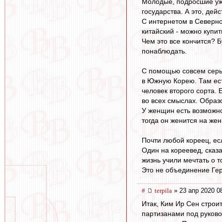
Молодые, подросшие уже
государства. А это, дей
С интернетом в Северно
китайский - можно купи
Чем это все кончится? 
понаблюдать.
С помощью совсем серь
в Южную Корею. Там ест
человек второго сорта. 
во всех смыслах. Образ
У женщин есть возможнос
тогда он женится на же
Почти любой кореец, есл
Один на кореевед, сказа
жизнь учили мечтать о т
Это не объединение Гер
#
terpila
» 23 апр 2020 0
Итак, Ким Ир Сен строи
партизанами под руково