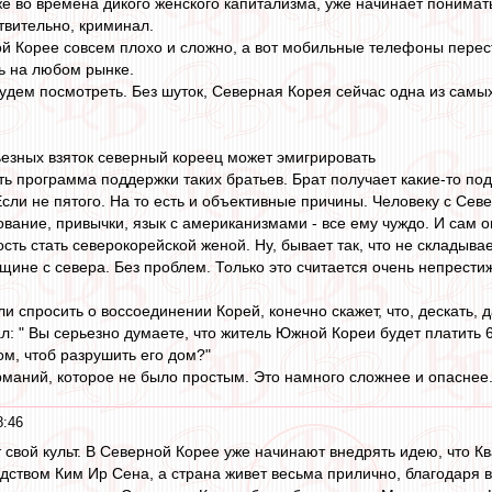
 во времена дикого женского капитализма, уже начинает понимать 
ствительно, криминал.
й Корее совсем плохо и сложно, а вот мобильные телефоны перест
ть на любом рынке.
Будем посмотреть. Без шуток, Северная Корея сейчас одна из самых
езных взяток северный кореец может эмигрировать
ь программа поддержки таких братьев. Брат получает какие-то под
Если не пятого. На то есть и объективные причины. Человеку с Севе
ование, привычки, язык с американизмами - все ему чуждо. И сам о
ть стать северокорейской женой. Ну, бывает так, что не складывае
нщине с севера. Без проблем. Только это считается очень непрести
и спросить о воссоединении Корей, конечно скажет, что, дескать, д
л: " Вы серьезно думаете, что житель Южной Кореи будет платить 
ом, чтоб разрушить его дом?"
маний, которое не было простым. Это намного сложнее и опаснее
8:46
т свой культ. В Северной Корее уже начинают внедрять идею, что 
дством Ким Ир Сена, а страна живет весьма прилично, благодаря 