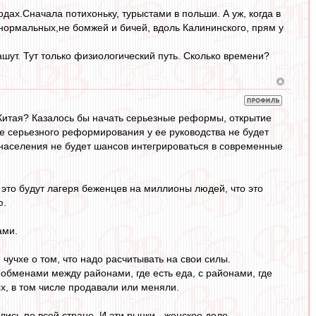
дах.Сначала потихоньку, турыстами в польши. А уж, когда в
 нормальных,не бомжей и бичей, вдоль Калининского, прям у
машут. Тут только физиологический путь. Сколько времени?
Китая? Казалось бы начать серьезные реформы, открытие
се серьезного реформирования у ее руководства не будет
 населения не будет шансов интегрироваться в современные
это будут лагеря беженцев на миллионы людей, что это
ю.
ами.
чучхе о том, что надо расчитывать на свои силы.
бменами между районами, где есть еда, с районами, где
х, в том числе продавали или меняли.
ись по всей стране. И эти рынки - женское дело.