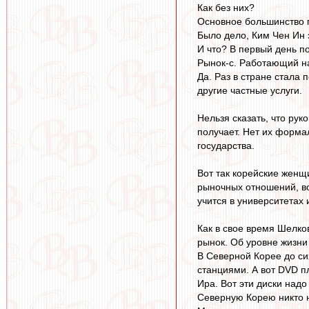
Как без них?
Основное большинство г
Было дело, Ким Чен Ин 
И что? В первый день п
Рынок-с. Работающий н
Да. Раз в стране стала 
другие частные услуги.
Нельзя сказать, что рук
получает. Нет их форма
государства.
Вот так корейские женщ
рыночных отношений, во
учится в университетах 
Как в свое время Шелко
рынок. Об уровне жизни
В Северной Корее до с
станциями. А вот DVD п
Ира. Вот эти диски над
Северную Корею никто н