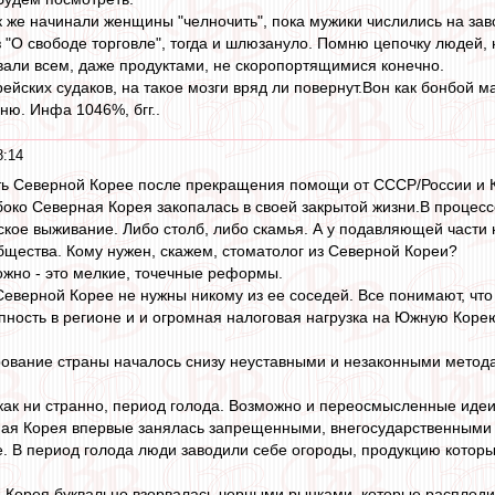
к же начинали женщины "челночить", пока мужики числились на заво
 "О свободе торговле", тогда и шлюзануло. Помню цепочку людей,
овали всем, даже продуктами, не скоропортящимися конечно.
орейских судаков, на такое мозги вряд ли повернут.Вон как бонбой 
йню. Инфа 1046%, бгг..
8:14
ать Северной Корее после прекращения помощи от СССР/России и 
убоко Северная Корея закопалась в своей закрытой жизни.В процес
кое выживание. Либо столб, либо скамья. А у подавляющей части
щества. Кому нужен, скажем, стоматолог из Северной Кореи?
ожно - это мелкие, точечные реформы.
верной Корее не нужны никому из ее соседей. Все понимают, что 
пность в регионе и и огромная налоговая нагрузка на Южную Коре
ование страны началось снизу неуставными и незаконными метод
как ни странно, период голода. Возможно и переосмысленные идеи 
ая Корея впервые занялась запрещенными, внегосударственными о
е. В период голода люди заводили себе огороды, продукцию которы
я Корея буквально взорвалась черными рынками, которые расплодил