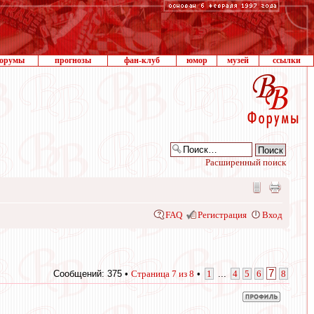
орумы
прогнозы
фан-клуб
юмор
музей
ссылки
Расширенный поиск
FAQ
Регистрация
Вход
7
Сообщений: 375 •
Страница
7
из
8
•
1
...
4
5
6
8