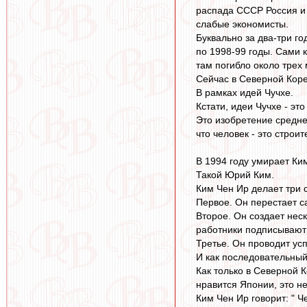
распада СССР Россия и 
слабые экономисты.
Буквально за два-три г
по 1998-99 годы. Сами 
там погибло около трех
Сейчас в Северной Корее
В рамках идей Чучхе.
Кстати, идеи Чучхе - эт
Это изобретение средне
что человек - это стро
В 1994 году умирает Ким
Такой Юрий Ким.
Ким Чен Ир делает три 
Первое. Он перестает с
Второе. Он создает неск
работники подписывают т
Третье. Он проводит у
И как последовательный
Как только в Северной К
нравится Японии, это н
Ким Чен Ир говорит: " Ч