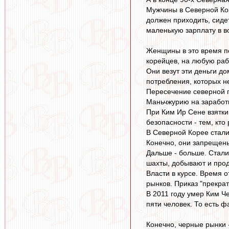
Мужчины в Северной Кор
должен приходить, сиде
маленькую зарплату в в
Женщины в это время пе
корейцев, на любую раб
Они везут эти деньги д
потребления, которых н
Пересечение северной г
Маньчжурию на заработ
При Ким Ир Сене взятки
безопасности - тем, кт
В Северной Корее стали
Конечно, они запрещены
Дальше - больше. Стали
шахты, добывают и прод
Власти в курсе. Время 
рынков. Приказ "прекра
В 2011 году умер Ким Че
пяти человек. То есть 
Конечно, черные рынки 