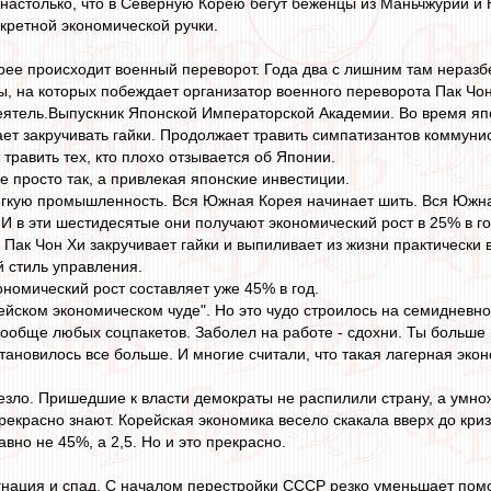
 настолько, что в Северную Корею бегут беженцы из Маньчжурии и
нкретной экономической ручки.
рее происходит военный переворот. Года два с лишним там неразбе
, на которых побеждает организатор военного переворота Пак Чон
еятель.Выпускник Японской Императорской Академии. Во время яп
ает закручивать гайки. Продолжает травить симпатизантов коммуни
 травить тех, кто плохо отзывается об Японии.
е просто так, а привлекая японские инвестиции.
гкую промышленность. Вся Южная Корея начинает шить. Вся Южная
 И в эти шестидесятые они получают экономический рост в 25% в 
 Пак Чон Хи закручивает гайки и выпиливает из жизни практически
 стиль управления.
ономический рост составляет уже 45% в год.
ейском экономическом чуде". Но это чудо строилось на семидневно
 вообще любых соцпакетов. Заболел на работе - сдохни. Ты больше 
тановилось все больше. И многие считали, что такая лагерная экон
зло. Пришедшие к власти демократы не распилили страну, а умножи
прекрасно знают. Корейская экономика весело скакала вверх до кри
авно не 45%, а 2,5. Но и это прекрасно.
гнация и спад. С началом перестройки СССР резко уменьшает помо