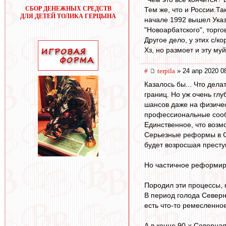
СБОР ДЕНЕЖНЫХ СРЕДСТВ
Тем же, что и России.Та
ДЛЯ ДЕТЕЙ ТОЛИКА ГЕРЦЫНА
начале 1992 вышел Указ
"Новоарбатского", торг
Другое дело, у этих с/к
Хз, но размоет и эту му
#
terpila
» 24 апр 2020 0
Казалось бы... Что дел
границ. Но уж очень гл
шансов даже на физичес
профессиональные сооб
Единственное, что возм
Серьезные реформы в Се
будет возросшая престу
Но частичное реформир
Породил эти процессы, 
В период голода Северн
есть что-то ремесленно
А в конце 90-х Северна