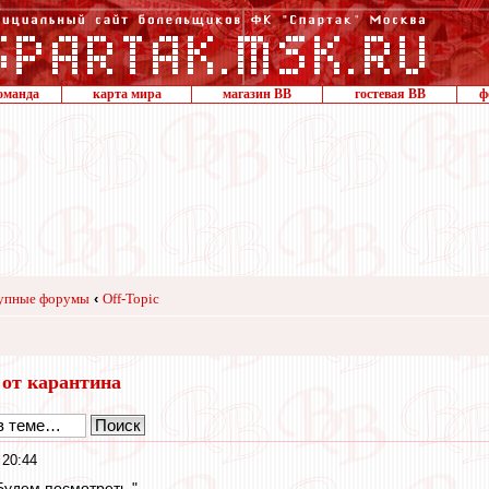
оманда
карта мира
магазин ВВ
гостевая ВВ
ф
упные форумы
‹
Off-Topic
 от карантина
 20:44
Будем посмотреть."