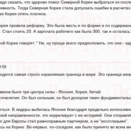
до сказать, что здорово помог Северной Корее выбраться из пос
вность. Тогда Северная Корея стала допускать ошибки в расчетах 
я Корея опять платила.
орея провела реформу. Это была жесть и по форме и по содержан
. Стал стоить 20. А зарплата рабочего как была 300, так и остала
й Корее говорят: " Не, ну проще всего предположить, что они - ид
0:59
одится самая строго охраняемая граница в мире. Это граница ме
веков было три центра силы - Япония, Корея, Китай.
сячелетия. Он был сильным, он был донором таких фундаментальны
няться. В лидеры выбилась Япония благодаря предельно интенсивн
кой направленности, что коррелирует с ее историей. Они отправля
то для Европы стал равноправным партнером, а не "косоглазыми".
ь на Корею. Во-первых, по-соседски, как было принято во всем мир