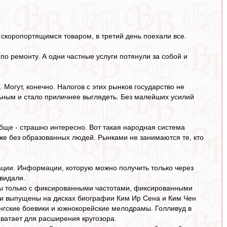
 скоропортящимся товаром, в третий день поехали все.
 по ремонту. А одни частные услуги потянули за собой и
 Могут, конечно. Налогов с этих рынков государство не
льным и стало приличнее выглядеть. Без малейших усилий
бще - страшно интересно. Вот такая народная система
аже без образованных людей. Рынками не занимаются те, кто
мации. Информации, которую можно получить только через
видали.
ны только с фиксированными частотами, фиксированными
ли выпущены на дисках биографии Ким Ир Сена и Ким Чен
конгские боевики и южнокорейские мелодрамы. Голливуд в
хватает для расширения кругозора.