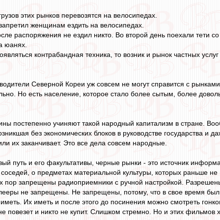
рузов этих рынков перевозятся на велосипедах.
запретил женщинам ездить на велосипедах.
осле распоряжения не ездил никто. Во второй день поехали тети со
а юанях.
появляться контрабандная техника, то возник и рынок частных услуг
оводители Северной Кореи уж совсем не могут справится с рынками.
льно. Но есть население, которое стало более сытым, более дово
ины постепенно учиняют такой народный капитализм в стране. Воо
зникшая без экономических блоков в руководстве государства и д
или их заканчивает. Это все дела совсем народные.
вый путь и его факультативы, черные рынки - это источник инфор
 соседей, о предметах материальной культуры, которых раньше не 
их пор запрещены радиоприемники с ручной настройкой. Разреше
лееры не запрещены. Не запрещены, потому, что в свое время бы
о иметь. Их иметь и после этого до посинения можно смотреть гон
е повезет и никто не купит. Слишком стремно. Но и этих фильмов 