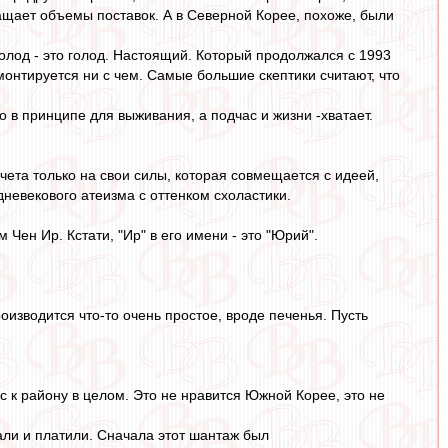
ащает объемы поставок. А в Северной Корее, похоже, были
Голод - это голод. Настоящий. Который продолжался с 1993
монтируется ни с чем. Самые большие скептики считают, что
о в принципе для выживания, а подчас и жизни -хватает.
ета только на свои силы, которая совмещается с идеей,
дневекового атеизма с оттенком схоластики.
Чен Ир. Кстати, "Ир" в его имени - это "Юрий".
оизводится что-то очень простое, вроде печенья. Пусть
с к району в целом. Это не нравится Южной Корее, это не
вали и платили. Сначала этот шантаж был