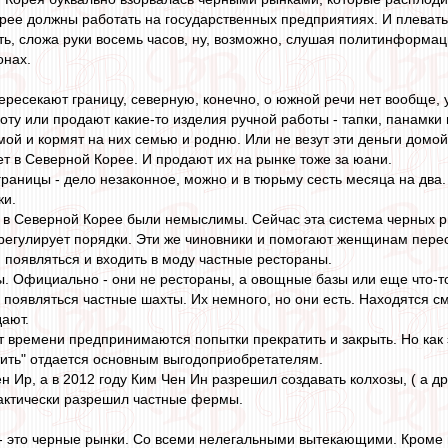
ее должны работать на государственных предприятиях. И плевать, 
ть, сложа руки восемь часов, ну, возможно, слушая политинформац
онах.
ресекают границу, северную, конечно, о южной речи нет вообще, у
оту или продают какие-то изделия ручной работы - тапки, панамки 
омой и кормят на них семью и родню. Или не везут эти деньги домо
ет в Северной Корее. И продают их на рынке тоже за юани.
раницы - дело незаконное, можно и в тюрьму сесть месяца на два.
ки.
 в Северной Корее были немыслимы. Сейчас эта система черных р
о регулирует порядки. Эти же чиновники и помогают женщинам перес
 появляться и входить в моду частные рестораны.
. Официально - они не рестораны, а овощные базы или еще что-т
 появляться частные шахты. Их немного, но они есть. Находятся
ают.
от времени предпринимаются попытки прекратить и закрыть. Но как
тить" отдается основным выгодоприобретателям.
н Ир, а в 2012 году Ким Чен Ин разрешил создавать колхозы, ( а д
фактически разрешил частные фермы.
- это черные рынки. Со всеми нелегальными вытекающими. Кроме в