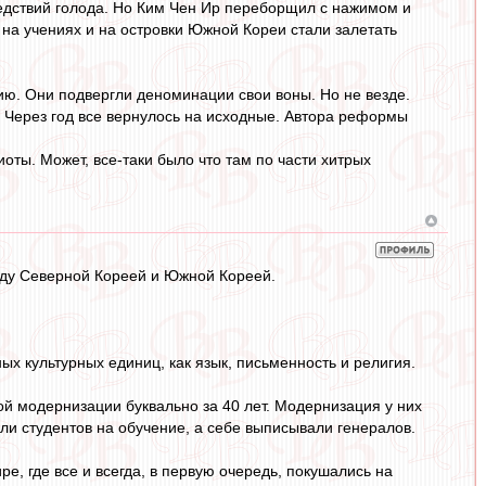
ледствий голода. Но Ким Чен Ир переборщил с нажимом и
на учениях и на островки Южной Кореи стали залетать
ию. Они подвергли деноминации свои воны. Но не везде.
сь. Через год все вернулось на исходные. Автора реформы
иоты. Может, все-таки было что там по части хитрых
жду Северной Кореей и Южной Кореей.
х культурных единиц, как язык, письменность и религия.
ой модернизации буквально за 40 лет. Модернизация у них
ли студентов на обучение, а себе выписывали генералов.
е, где все и всегда, в первую очередь, покушались на