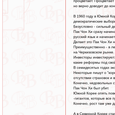
процветает. Процветает
но верно доводит до ко
В 1960 году в Южной Ко
демократические выборы
Безусловно - сильный д
Пак Чон Хи сразу начин
русский язык и начинает
Делает это Пак Чон Хи н
Преимущественно - в ле
на Черкизовском рынке.
Инвесторы инвестируют.
какие реформы под свой
В семидесятых годах эк
Некоторые пишут о "кор
отсутствии страховок и
Конечно, недовольных с
Пак Чон Хи был убит.
Южной Корее опять пове
-гигантов, которые все 
Конечно, рост там уже д
А в Северной Корее ста