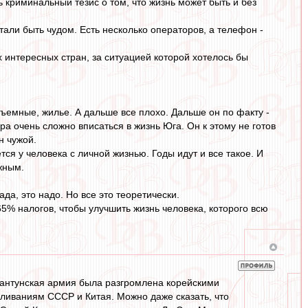
криминальный тезис о том, что жизнь может быть и без
али быть чудом. Есть несколько операторов, а телефон -
 интересных стран, за ситуацией которой хотелось бы
ъемные, жилье. А дальше все плохо. Дальше он по факту -
ра очень сложно вписаться в жизнь Юга. Он к этому не готов
н чужой.
тся у человека с личной жизнью. Годы идут и все такое. И
жным.
ада, это надо. Но все это теоретически.
65% налогов, чтобы улучшить жизнь человека, которого всю
.
Квантунская армия была разгромлена корейскими
вливаниям СССР и Китая. Можно даже сказать, что