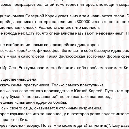
вовсе прекращает ее. Китай тоже теряет интерес к помощи и сокр
ода экономика Северной Кореи ухает вниз и там начинается голод. 
корейцы оценивают потери населения в 300000 человек, но это не 
 миллионов человек. Реалисты считают, что миллион.
 голода нет. Есть то, что специалисты называют "недоеданием". Н
о не изобретение новых северокорейских диктаторов.
вековых корейских философов. Включает в себя базовую идею расч
итель мира и самого себя. Такая философская восточная форма сре
 Ир Сен. Его культовое место без каких-либо проблем занимает Ким 
существенных дела.
ажать семьи преступников. Только самого преступника.
олько зон совместного производства с Южной Кореей. Пусть там пр
учу бумаг "о неразглашении", но это все-таки шаг вперед.
спешные испытания ядерной бомбы.
 сын своего отца, оказывается отличным интриганом.
орее взрывается что-то ядерное, у инвесторов резко падает интере
е нравится Китаю.
ерез неделю - взорву. Но вы мне можете дать( заплатить)". Ему да