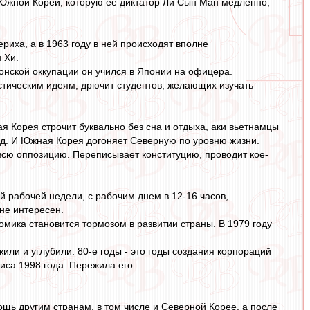
 Южной Кореи, которую ее диктатор Ли Сын Ман медленно,
риха, а в 1963 году в ней происходят вполне
 Хи.
онской оккупации он учился в Японии на офицера.
стическим идеям, дрючит студентов, желающих изучать
 Корея строчит буквально без сна и отдыха, аки вьетнамцы
год. И Южная Корея догоняет Северную по уровню жизни.
 всю оппозицию. Переписывает конституцию, проводит кое-
й рабочей недели, с рабочим днем в 12-16 часов,
не интересен.
омика становится тормозом в развитии страны. В 1979 году
ли и углубили. 80-е годы - это годы создания корпораций
зиса 1998 года. Пережила его.
щь другим странам, в том числе и Северной Корее, а после