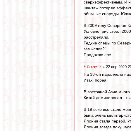
сверхэффективным. И на
шантаж потерял эффекти
обычные снаряды. Южна
В 2009 году Северная К
Условно: рис стоил 2000
расстреляли.
Редкие спецы по Северно
замыслов?"
Продолже сле
#
terpila
» 22 апр 2020 2
На 38-ой параллели нах
Итак, Корея.
В восточной Азии много 
Китай доминировал - ты
В 19 веке все стало ме
была очень милитаристс
Япония стала первой, к
Япония всегда покушалас