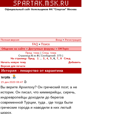
Официальный сайт болельщиков ФК "Спартак" Москва
Полная версия
Вход
•
Регистрация
FAQ
•
Поиск
Общение на сайте
Доступные форумы
Off-Topic
»
»
Пред. тема
|
След. тема
Страница
6
из
8
[ Сообщений: 375 ]
На страницу
Пред.
1
...
3
,
4
,
5
,
6
,
7
,
8
След.
Начать новую тему
Добавить
Версия для печати
История - лекарство от карантина
terpila
-
15 дек 2020 06:47
Вы верите Архилоху? Он греческий поэт, а не
историк. Он писал, что киммерийцы, сиречь,
индоевропейцы доходили до берегов
современной Турции, туда , где тогда были
греческие города и наводили в них лютый
шорох.