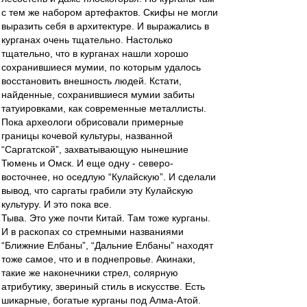
с тем же набором артефактов. Скифы не могли
выразить себя в архитектуре. И выражались в
курганах очень тщательно. Настолько
тщательно, что в курганах нашли хорошо
сохранившиеся мумии, по которым удалось
восстановить внешность людей. Кстати,
найденные, сохранившиеся мумии забиты
татуировками, как современные металлисты.
Пока археологи обрисовали примерные
границы кочевой культуры, названной
“Саргатской”, захватывающую нынешние
Тюмень и Омск. И еще одну - северо-
восточнее, но оседлую “Кулайскую”. И сделали
вывод, что саргаты грабили эту Кулайскую
культуру. И это пока все.
Тыва. Это уже почти Китай. Там тоже курганы.
И в раскопах со стремными названиями
“Ближние Елбаны”, “Дальние Елбаны” находят
тоже самое, что и в поднепровье. Акинаки,
такие же наконечники стрел, солярную
атрибутику, звериный стиль в искусстве. Есть
шикарные, богатые курганы под Алма-Атой.