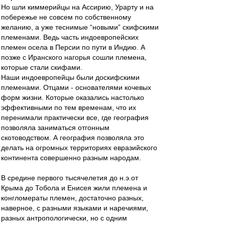
Но шли киммерийцы на Ассирию, Урарту и на
побережье не совсем по собственному
желанию, а уже теснимые “новыми” скифскими
племенами. Ведь часть индоевропейских
племен осела в Персии по пути в Индию. А
позже с Иранского нагорья сошли племена,
которые стали скифами.
Наши индоевропейцы были доскифскими
племенами. Отцами - основателями кочевых
форм жизни. Которые оказались настолько
эффективными по тем временам, что их
перенимали практически все, где география
позволяла заниматься отгонным
скотоводством. А география позволяла это
делать на огромных территориях евразийского
континента совершенно разным народам.
В средине первого тысячелетия до н.э.от
Крыма до Тобола и Енисея жили племена и
конгломераты племен, достаточно разных,
наверное, с разными языками и наречиями,
разных антропологически, но с одним