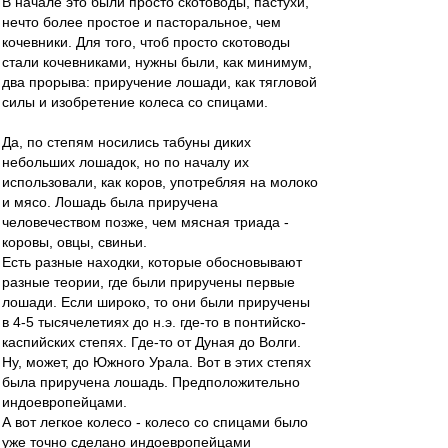
В начале это были просто скотоводы, пастухи,
нечто более простое и пасторальное, чем
кочевники. Для того, чтоб просто скотоводы
стали кочевниками, нужны были, как минимум,
два прорыва: приручение лошади, как тягловой
силы и изобретение колеса со спицами.
Да, по степям носились табуны диких
небольших лошадок, но по началу их
использовали, как коров, употребляя на молоко
и мясо. Лошадь была приручена
человечеством позже, чем мясная триада -
коровы, овцы, свиньи.
Есть разные находки, которые обосновывают
разные теории, где были приручены первые
лошади. Если широко, то они были приручены
в 4-5 тысячелетиях до н.э. где-то в понтийско-
каспийских степях. Где-то от Дуная до Волги.
Ну, может, до Южного Урала. Вот в этих степях
была приручена лошадь. Предположительно
индоевропейцами.
А вот легкое колесо - колесо со спицами было
уже точно сделано индоевропейцами