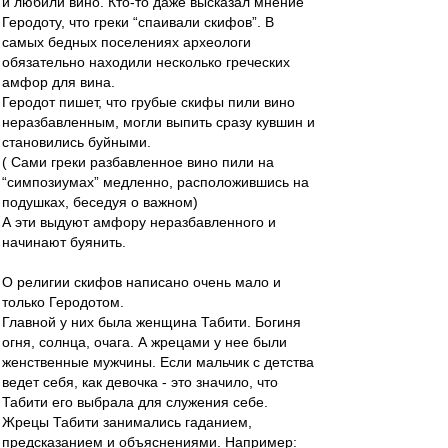
и любили вино. Кто-то даже высказал мнение
Геродоту, что греки “спаивали скифов”. В
самых бедных поселениях археологи
обязательно находили несколько греческих
амфор для вина.
Геродот пишет, что грубые скифы пили вино
неразбавленным, могли выпить сразу кувшин и
становились буйными.
( Сами греки разбавленное вино пили на
“симпозиумах” медленно, расположившись на
подушках, беседуя о важном)
А эти выдуют амфору неразбавленного и
начинают буянить.
О религии скифов написано очень мало и
только Геродотом.
Главной у них была женщина Табити. Богиня
огня, солнца, очага. А жрецами у нее были
женственные мужчины. Если мальчик с детства
ведет себя, как девочка - это значило, что
Табити его выбрала для служения себе.
Жрецы Табити занимались гаданием,
предсказанием и объяснениями. Например: