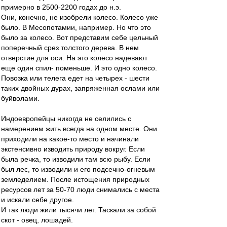
примерно в 2500-2200 годах до н.э.
Они, конечно, не изобрели колесо. Колесо уже
было. В Месопотамии, например. Но что это
было за колесо. Вот представим себе цельный
поперечный срез толстого дерева. В нем
отверстие для оси. На это колесо надевают
еще один спил- поменьше. И это одно колесо.
Повозка или телега едет на четырех - шести
таких двойных дурах, запряженная ослами или
буйволами.
Индоевропейцы никогда не селились с
намерением жить всегда на одном месте. Они
приходили на какое-то место и начинали
экстенсивно изводить природу вокруг. Если
была речка, то изводили там всю рыбу. Если
был лес, то изводили и его подсечно-огневым
земледелием. После истощения природных
ресурсов лет за 50-70 люди снимались с места
и искали себе другое.
И так люди жили тысячи лет. Таскали за собой
скот - овец, лошадей.