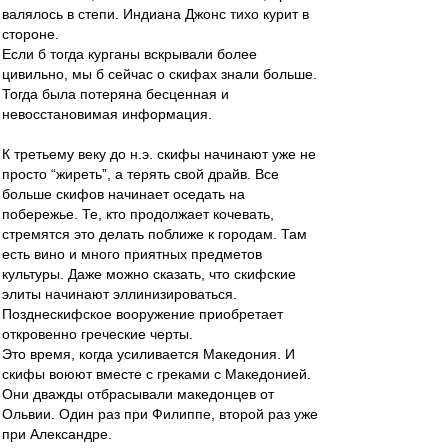
валялось в степи. Индиана Джонс тихо курит в
стороне.
Если б тогда курганы вскрывали более
цивильно, мы б сейчас о скифах знали больше.
Тогда была потеряна бесценная и
невосстановимая информация.
К третьему веку до н.э. скифы начинают уже не
просто “жиреть”, а терять свой драйв. Все
больше скифов начинает оседать на
побережье. Те, кто продолжает кочевать,
стремятся это делать поближе к городам. Там
есть вино и много приятных предметов
культуры. Даже можно сказать, что скифские
элиты начинают эллинизироваться.
Позднескифское вооружение приобретает
откровенно греческие черты.
Это время, когда усиливается Македония. И
скифы воюют вместе с греками с Македонией.
Они дважды отбрасывали македонцев от
Ольвии. Один раз при Филиппе, второй раз уже
при Александре.