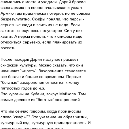
снимались с места и уходили. Дарий бросил
свою армию на военоначальников и уехал.
Армию там практически потерял, но не совсем
безрезультатно. Скифы поняли, что персы -
серьезные люди и злить их не надо. Если
захотят- снесут весь полуостров. Сил у них
хватит. А персы поняли, что к скифам надо
относиться серьезно, если планировать их
воевать.
После походов Дария наступает расцвет
скифской культуры. Можно сказать, что они
начинают “жиреть”. Захоронения становятся
все богаче и богаче со временем. Первые
“богатые” захоронения относятся к концу
пятисотых годов до н.э.
Это курганы на Кубани, вокруг Майкопа. Там
самые древние из “богатых” захоронений.
Что мы сейчас говорим, когда произносим
слово “скифы”? Это указание на образ жизни,
культурный код, культурную принадлежность. И
никак не на народность или язык.