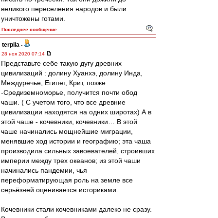
великого переселения народов и были
уничтожены готами.
Последнее сообщение
terpila
-
28 ноя 2020 07:14
Представьте себе такую дугу древних
цивилизаций : долину Хуанхэ, долину Инда,
Междуречье, Египет, Крит, позже
-Средиземноморье, получится почти обод
чаши. ( С учетом того, что все древние
цивилизации находятся на одних широтах) А в
этой чаше - кочевники, кочевники… В этой
чаше начинались мощнейшие миграции,
менявшие ход истории и географию; эта чаша
производила сильных завоевателей, строивших
империи между трех океанов; из этой чаши
начинались пандемии, чья
переформатирующая роль на земле все
серьёзней оценивается историками.
Кочевники стали кочевниками далеко не сразу.