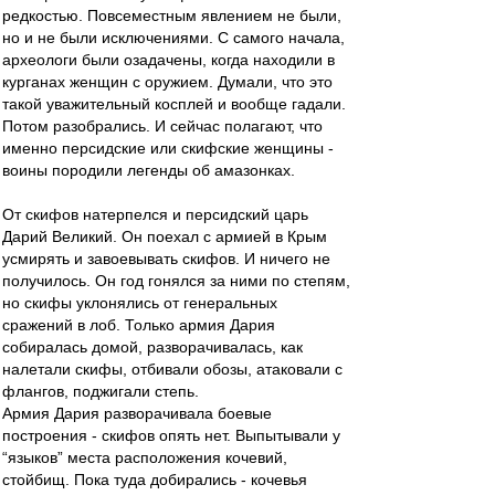
редкостью. Повсеместным явлением не были,
но и не были исключениями. С самого начала,
археологи были озадачены, когда находили в
курганах женщин с оружием. Думали, что это
такой уважительный косплей и вообще гадали.
Потом разобрались. И сейчас полагают, что
именно персидские или скифские женщины -
воины породили легенды об амазонках.
От скифов натерпелся и персидский царь
Дарий Великий. Он поехал с армией в Крым
усмирять и завоевывать скифов. И ничего не
получилось. Он год гонялся за ними по степям,
но скифы уклонялись от генеральных
сражений в лоб. Только армия Дария
собиралась домой, разворачивалась, как
налетали скифы, отбивали обозы, атаковали с
флангов, поджигали степь.
Армия Дария разворачивала боевые
построения - скифов опять нет. Выпытывали у
“языков” места расположения кочевий,
стойбищ. Пока туда добирались - кочевья