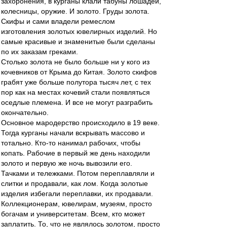
захоронения, в курганы клали табуны лошадей,
колесницы, оружие. И золото. Груды золота.
Скифы и сами владели ремеслом
изготовления золотых ювелирных изделий. Но
самые красивые и знаменитые были сделаны
по их заказам греками.
Столько золота не было больше ни у кого из
кочевников от Крыма до Китая. Золото скифов
грабят уже больше полутора тысяч лет, с тех
пор как на местах кочевий стали появляться
оседлые племена. И все не могут разграбить
окончательно.
Основное мародерство происходило в 19 веке.
Тогда курганы начали вскрывать массово и
тотально. Кто-то нанимал рабочих, чтобы
копать. Рабочие в первый же день находили
золото и первую же ночь вывозили его.
Тачками и тележками. Потом переплавляли и
слитки и продавали, как лом. Когда золотые
изделия избегали переплавки, их продавали.
Коллекционерам, ювелирам, музеям, просто
богачам и университетам. Всем, кто может
заплатить. То, что не являлось золотом, просто