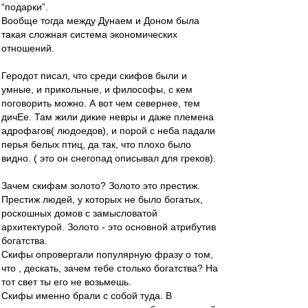
“подарки”.
Вообще тогда между Дунаем и Доном была
такая сложная система экономических
отношений.
Геродот писал, что среди скифов были и
умные, и прикольные, и философы, с кем
поговорить можно. А вот чем севернее, тем
дичЕе. Там жили дикие невры и даже племена
адрофагов( людоедов), и порой с неба падали
перья белых птиц, да так, что плохо было
видно. ( это он снегопад описывал для греков).
Зачем скифам золото? Золото это престиж.
Престиж людей, у которых не было богатых,
роскошных домов с замысловатой
архитектурой. Золото - это основной атрибутив
богатства.
Скифы опровергали популярную фразу о том,
что , дескать, зачем тебе столько богатства? На
тот свет ты его не возьмешь.
Скифы именно брали с собой туда. В