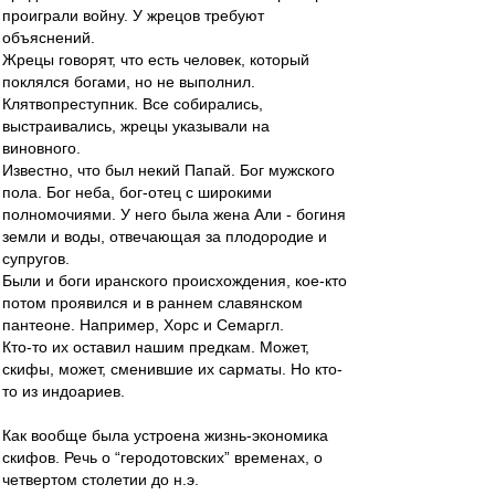
проиграли войну. У жрецов требуют
объяснений.
Жрецы говорят, что есть человек, который
поклялся богами, но не выполнил.
Клятвопреступник. Все собирались,
выстраивались, жрецы указывали на
виновного.
Известно, что был некий Папай. Бог мужского
пола. Бог неба, бог-отец с широкими
полномочиями. У него была жена Али - богиня
земли и воды, отвечающая за плодородие и
супругов.
Были и боги иранского происхождения, кое-кто
потом проявился и в раннем славянском
пантеоне. Например, Хорс и Семаргл.
Кто-то их оставил нашим предкам. Может,
скифы, может, сменившие их сарматы. Но кто-
то из индоариев.
Как вообще была устроена жизнь-экономика
скифов. Речь о “геродотовских” временах, о
четвертом столетии до н.э.