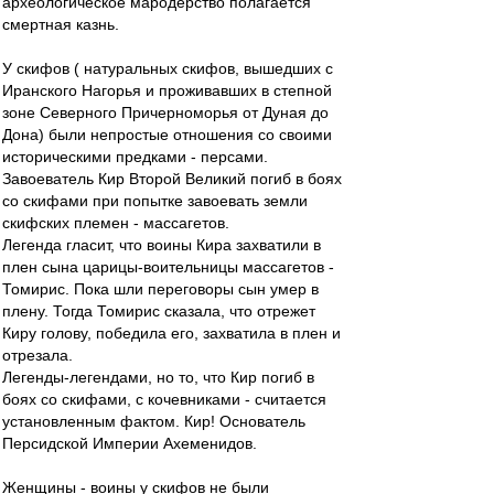
археологическое мародерство полагается
смертная казнь.
У скифов ( натуральных скифов, вышедших с
Иранского Нагорья и проживавших в степной
зоне Северного Причерноморья от Дуная до
Дона) были непростые отношения со своими
историческими предками - персами.
Завоеватель Кир Второй Великий погиб в боях
со скифами при попытке завоевать земли
скифских племен - массагетов.
Легенда гласит, что воины Кира захватили в
плен сына царицы-воительницы массагетов -
Томирис. Пока шли переговоры сын умер в
плену. Тогда Томирис сказала, что отрежет
Киру голову, победила его, захватила в плен и
отрезала.
Легенды-легендами, но то, что Кир погиб в
боях со скифами, с кочевниками - считается
установленным фактом. Кир! Основатель
Персидской Империи Ахеменидов.
Женщины - воины у скифов не были