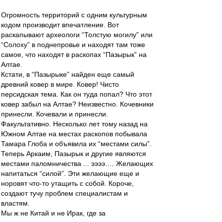
Огромность территорий с одним культурным
кодом производит впечатление. Вот
раскапывают археологи “Толстую могилу” или
“Солоху” в поднепровье и находят там тоже
самое, что находят в раскопах “Пазырык” на
Алтае.
Кстати, в “Пазырыке” найден еще самый
древний ковер в мире. Ковер! Чисто
персидская тема. Как он туда попал? Что этот
ковер забыл на Алтае? Неизвестно. Кочевники
принесли. Кочевали и принесли.
Факультативно. Несколько лет тому назад на
Южном Алтае на местах раскопов побывала
Тамара Глоба и объявила их “местами силы”.
Теперь Аркаим, Пазырык и другие являются
местами паломничества ... ээээ…. Желающих
напитаться “силой”. Эти желающие еще и
норовят что-то утащить с собой. Короче,
создают тучу проблем специалистам и
властям.
Мы ж не Китай и не Ирак, где за