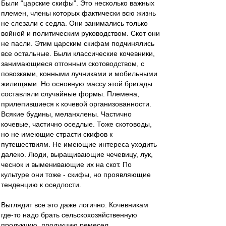
Были “царские скифы”. Это несколько важных
племен, члены которых фактически всю жизнь
не слезали с седла. Они занимались только
войной и политическим руководством. Скот они
не пасли. Этим царским скифам подчинялись
все остальные. Были классические кочевники,
занимающиеся отгонным скотоводством, с
повозками, конными лучниками и мобильными
жилищами. Но основную массу этой бригады
составляли случайные формы. Племена,
прилепившиеся к кочевой организованности.
Всякие будины, меланхлены. Частично
кочевые, частично оседлые. Тоже скотоводы,
но не имеющие страсти скифов к
путешествиям. Не имеющие интереса уходить
далеко. Люди, выращивающие чечевицу, лук,
чеснок и выменивающие их на скот. По
культуре они тоже - скифы, но проявляющие
тенденцию к оседлости.
Выглядит все это даже логично. Кочевникам
где-то надо брать сельскохозяйственную
продукцию, продукцию ремесел.