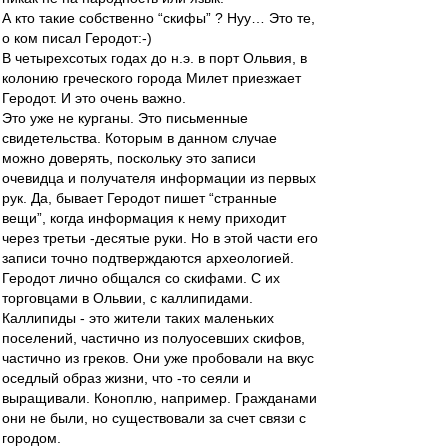
А кто такие собственно “скифы” ? Нуу… Это те,
о ком писал Геродот:-)
В четырехсотых годах до н.э. в порт Ольвия, в
колонию греческого города Милет приезжает
Геродот. И это очень важно.
Это уже не курганы. Это письменные
свидетельства. Которым в данном случае
можно доверять, поскольку это записи
очевидца и получателя информации из первых
рук. Да, бывает Геродот пишет “странные
вещи”, когда информация к нему приходит
через третьи -десятые руки. Но в этой части его
записи точно подтверждаются археологией.
Геродот лично общался со скифами. С их
торговцами в Ольвии, с каллипидами.
Каллипиды - это жители таких маленьких
поселений, частично из полуосевших скифов,
частично из греков. Они уже пробовали на вкус
оседлый образ жизни, что -то сеяли и
выращивали. Коноплю, например. Гражданами
они не были, но существовали за счет связи с
городом.