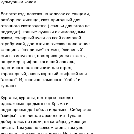
культурным кодом.
Вот этот код: повозка на колесах со спицами,
разборное жилище, скот, пригодный для
отгонного скотоводства ( свиньи для этого не
подходят), конные лучники с сигмавидным
луком, солярный культ со всей солярной
атрибутикой, достаточно высокое положение
женщины, “звериные” тотемы, “звериный”
стиль в искусстве, повторяющиеся сюжеты,
например, грифон, когтящий лошадь,
однотипные наконечники для стрел,
характерный, очень короткий скифский меч
“акинак”. И, конечно, каменные “бабы” и
курганы.
Курганы, курганы, в которых находят
одинаковые предметы от Крыма и
поднепровья до Тобола и дальше. Сибирские
“скифы” - это чистая археология. Туда не
добирались ни греки, ни китайцы, умеющие
писать. Там уже не совсем степь, там уже
лесостепь и даже плоскогорья. Но курганы там