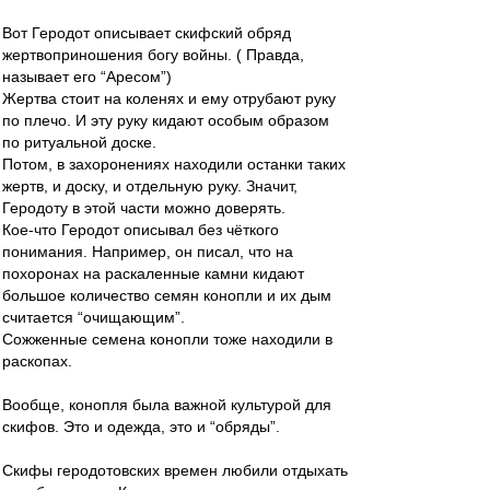
Вот Геродот описывает скифский обряд
жертвоприношения богу войны. ( Правда,
называет его “Аресом”)
Жертва стоит на коленях и ему отрубают руку
по плечо. И эту руку кидают особым образом
по ритуальной доске.
Потом, в захоронениях находили останки таких
жертв, и доску, и отдельную руку. Значит,
Геродоту в этой части можно доверять.
Кое-что Геродот описывал без чёткого
понимания. Например, он писал, что на
похоронах на раскаленные камни кидают
большое количество семян конопли и их дым
считается “очищающим”.
Сожженные семена конопли тоже находили в
раскопах.
Вообще, конопля была важной культурой для
скифов. Это и одежда, это и “обряды”.
Скифы геродотовских времен любили отдыхать