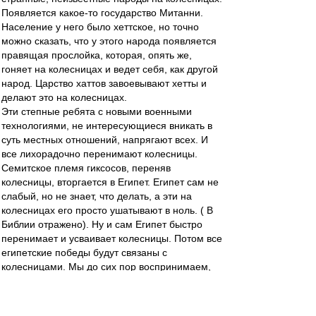
Появляется какое-то государство Митанни.
Население у него было хеттское, но точно
можно сказать, что у этого народа появляется
правящая прослойка, которая, опять же,
гоняет на колесницах и ведет себя, как другой
народ. Царство хаттов завоевывают хетты и
делают это на колесницах.
Эти степные ребята с новыми военными
технологиями, не интересующиеся вникать в
суть местных отношений, напрягают всех. И
все лихорадочно перенимают колесницы.
Семитское племя гиксосов, переняв
колесницы, вторгается в Египет. Египет сам не
слабый, но не знает, что делать, а эти на
колесницах его просто ушатывают в ноль. ( В
Библии отражено). Ну и сам Египет быстро
перенимает и усваивает колесницы. Потом все
египетские победы будут связаны с
колесницами. Мы до сих пор воспринимаем,
что Египет - это колесницы. И Новое царство -
большая, сильная империя тоже будет создана
силой колесниц.