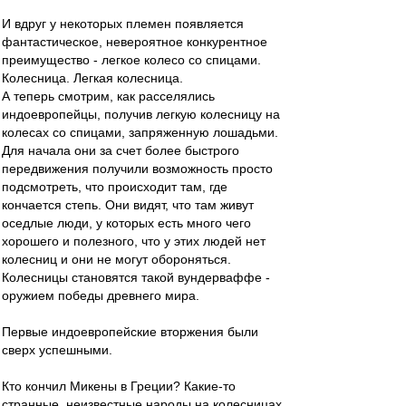
И вдруг у некоторых племен появляется
фантастическое, невероятное конкурентное
преимущество - легкое колесо со спицами.
Колесница. Легкая колесница.
А теперь смотрим, как расселялись
индоевропейцы, получив легкую колесницу на
колесах со спицами, запряженную лошадьми.
Для начала они за счет более быстрого
передвижения получили возможность просто
подсмотреть, что происходит там, где
кончается степь. Они видят, что там живут
оседлые люди, у которых есть много чего
хорошего и полезного, что у этих людей нет
колесниц и они не могут обороняться.
Колесницы становятся такой вундерваффе -
оружием победы древнего мира.
Первые индоевропейские вторжения были
сверх успешными.
Кто кончил Микены в Греции? Какие-то
странные, неизвестные народы на колесницах.