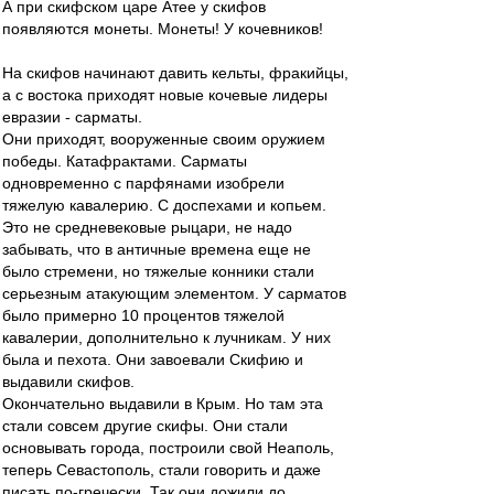
А при скифском царе Атее у скифов
появляются монеты. Монеты! У кочевников!
На скифов начинают давить кельты, фракийцы,
а с востока приходят новые кочевые лидеры
евразии - сарматы.
Они приходят, вооруженные своим оружием
победы. Катафрактами. Сарматы
одновременно с парфянами изобрели
тяжелую кавалерию. С доспехами и копьем.
Это не средневековые рыцари, не надо
забывать, что в античные времена еще не
было стремени, но тяжелые конники стали
серьезным атакующим элементом. У сарматов
было примерно 10 процентов тяжелой
кавалерии, дополнительно к лучникам. У них
была и пехота. Они завоевали Скифию и
выдавили скифов.
Окончательно выдавили в Крым. Но там эта
стали совсем другие скифы. Они стали
основывать города, построили свой Неаполь,
теперь Севастополь, стали говорить и даже
писать по-гречески. Так они дожили до