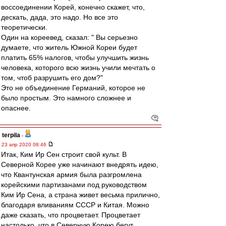
воссоединении Корей, конечно скажет, что,
дескать, дада, это надо. Но все это
теоретически.
Один на кореевед, сказал: " Вы серьезно
думаете, что житель Южной Кореи будет
платить 65% налогов, чтобы улучшить жизнь
человека, которого всю жизнь учили мечтать о
том, чтоб разрушить его дом?"
Это не объединение Германий, которое не
было простым. Это намного сложнее и
опаснее.
terpila
-
23 апр 2020 08:46
Итак, Ким Ир Сен строит свой культ. В
Северной Корее уже начинают внедрять идею,
что Квантунская армия была разгромлена
корейскими партизанами под руководством
Ким Ир Сена, а страна живет весьма прилично,
благодаря вливаниям СССР и Китая. Можно
даже сказать, что процветает. Процветает
настолько, что в Северную Корею бегут