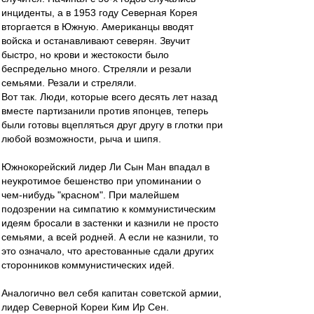
инциденты, а в 1953 году Северная Корея
вторгается в Южную. Американцы вводят
войска и останавливают северян. Звучит
быстро, но крови и жестокости было
беспредельно много. Стреляли и резали
семьями. Резали и стреляли.
Вот так. Люди, которые всего десять лет назад
вместе партизанили против японцев, теперь
были готовы вцепляться друг другу в глотки при
любой возможности, рыча и шипя.
Южнокорейский лидер Ли Сын Ман впадал в
неукротимое бешенство при упоминании о
чем-нибудь "красном". При малейшем
подозрении на симпатию к коммунистическим
идеям бросали в застенки и казнили не просто
семьями, а всей родней. А если не казнили, то
это означало, что арестованные сдали других
сторонников коммунистических идей.
Аналогично вел себя капитан советской армии,
лидер Северной Кореи Ким Ир Сен.