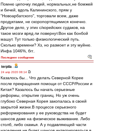
Помню цепочку людей, нормальных,не бомжей
и бичей, вдоль Калининского, прям у
"Новоарбатского", торговали всем, даже
продуктами, не скоропортящимися конечно.
Другое дело, у этих с/корейских судаков, на
такое мозги вряд ли повернут.Вон как бонбой
машут. Тут только физиологический путь.
Сколько времени? Хз, но размоет и эту муйню.
Инфа 1046%, бгг..
Последнее сообщение
terpila
-
24 апр 2020 08:14
Казалось бы... Что делать Северной Корее
после прекращения помощи от СССР/России и
Китая? Казалось бы начать серьезные
реформы, открытие границ. Но уж очень
глубоко Северная Корея закопалась в своей
закрытой жизни.В процессе серьезного
реформирования у ее руководства не будет
шансов даже на физическое выживание. Либо
столб, либо скамья. А у подавляющей части
населения не будет шансов интегрироваться в