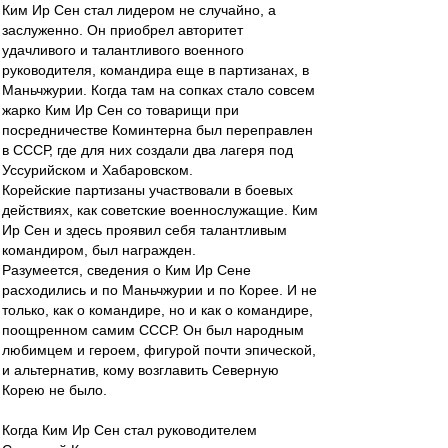
Ким Ир Сен стал лидером не случайно, а
заслуженно. Он приобрел авторитет
удачливого и талантливого военного
руководителя, командира еще в партизанах, в
Маньчжурии. Когда там на сопках стало совсем
жарко Ким Ир Сен со товарищи при
посредничестве Коминтерна был переправлен
в СССР, где для них создали два лагеря под
Уссурийском и Хабаровском.
Корейские партизаны участвовали в боевых
действиях, как советские военнослужащие. Ким
Ир Сен и здесь проявил себя талантливым
командиром, был награжден.
Разумеется, сведения о Ким Ир Сене
расходились и по Маньчжурии и по Корее. И не
только, как о командире, но и как о командире,
поощренном самим СССР. Он был народным
любимцем и героем, фигурой почти эпической,
и альтернатив, кому возглавить Северную
Корею не было.
Когда Ким Ир Сен стал руководителем