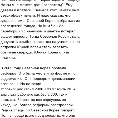
Но вы мне можете дать( заплатить)". Ему
давали и платили. Сначала этот шантаж был
сверхэффективным. И надо сказать, что
здорово помог Северной Корее выбраться из
последствий голода. Но Ким Чен Ир
переборщил с нажимом и шантаж потерял
эффективность. Тогда Северная Корея стала
допускать ошибки в расчетах на учениях и на
островки Южной Кореи стали залетать
обычные снаряды. Южная Корея опять
платила.
В 2009 году Северная Корея провела
реформу. Это была жесть и по форме и по
содержанию. Они подвергли деноминации
свои воны. Но не везде.
Условно: рис стоил 2000. Стал стоить 20. А
зарплата рабочего как была 300, так и
осталась. Через год все вернулось на
исходные. Автора реформы расстреляли.
Редкие спецы по Северной Корее говорят: "
Не, ну проще всего предположить, что они -