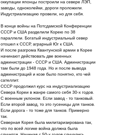
оккупации японцы построили на севере ЛЭП,
заводы, одноколейки, дороги проложили.
Индустриализацию провели, но для себя.
В конце войны на Потсдамской Конференции
СССР и США разделили Корею по 38
параллели. Богатый индустриальный север
отошел к СССР, аграрный Юг к США.
И после разгрома Квантунской армии в Корее
начинают действовать две военных
администрации - СССР и США. Администрации
там были до 1948 года. Но и после вывода
администраций и козе было понятно, кто чей
сателлит.
СССР продолжил курс на индустриализацию
Севера Кореи в жанре самого себя 30-х годов.
С военным уклоном. Если завод - то танковый.
Если второй завод, то это гусеницы для танков.
Если дорога - то тоже для танков. Примерно
так.
Северная Корея была милитаризирована так,
что по всей логике война должна была
случится. Начиная с 50-х годов случались