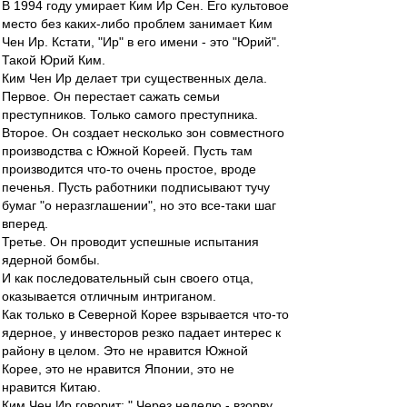
В 1994 году умирает Ким Ир Сен. Его культовое
место без каких-либо проблем занимает Ким
Чен Ир. Кстати, "Ир" в его имени - это "Юрий".
Такой Юрий Ким.
Ким Чен Ир делает три существенных дела.
Первое. Он перестает сажать семьи
преступников. Только самого преступника.
Второе. Он создает несколько зон совместного
производства с Южной Кореей. Пусть там
производится что-то очень простое, вроде
печенья. Пусть работники подписывают тучу
бумаг "о неразглашении", но это все-таки шаг
вперед.
Третье. Он проводит успешные испытания
ядерной бомбы.
И как последовательный сын своего отца,
оказывается отличным интриганом.
Как только в Северной Корее взрывается что-то
ядерное, у инвесторов резко падает интерес к
району в целом. Это не нравится Южной
Корее, это не нравится Японии, это не
нравится Китаю.
Ким Чен Ир говорит: " Через неделю - взорву.