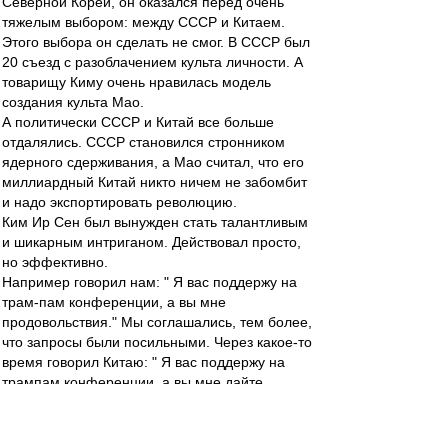
Северной Кореи, он оказался перед очень
тяжелым выбором: между СССР и Китаем.
Этого выбора он сделать не смог. В СССР был
20 съезд с разоблачением культа личности. А
товарищу Киму очень нравилась модель
создания культа Мао.
А политически СССР и Китай все больше
отдалялись. СССР становился стронником
ядерного сдерживания, а Мао считал, что его
миллиардный Китай никто ничем не забомбит
и надо экспортировать революцию.
Ким Ир Сен был вынужден стать талантливым
и шикарным интриганом. Действовал просто,
но эффективно.
Например говорил нам: " Я вас поддержу на
трам-пам конференции, а вы мне
продовольствия." Мы соглашались, тем более,
что запросы были посильными. Через какое-то
время говорил Китаю: " Я вас поддержу на
трампам конференции, а вы мне дайте
резины." Для Китая это были тоже посильные
условия.
А на международной арене у Кима