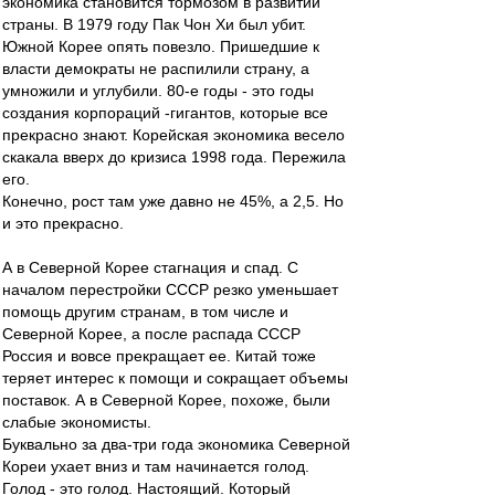
экономика становится тормозом в развитии
страны. В 1979 году Пак Чон Хи был убит.
Южной Корее опять повезло. Пришедшие к
власти демократы не распилили страну, а
умножили и углубили. 80-е годы - это годы
создания корпораций -гигантов, которые все
прекрасно знают. Корейская экономика весело
скакала вверх до кризиса 1998 года. Пережила
его.
Конечно, рост там уже давно не 45%, а 2,5. Но
и это прекрасно.
А в Северной Корее стагнация и спад. С
началом перестройки СССР резко уменьшает
помощь другим странам, в том числе и
Северной Корее, а после распада СССР
Россия и вовсе прекращает ее. Китай тоже
теряет интерес к помощи и сокращает объемы
поставок. А в Северной Корее, похоже, были
слабые экономисты.
Буквально за два-три года экономика Северной
Кореи ухает вниз и там начинается голод.
Голод - это голод. Настоящий. Который