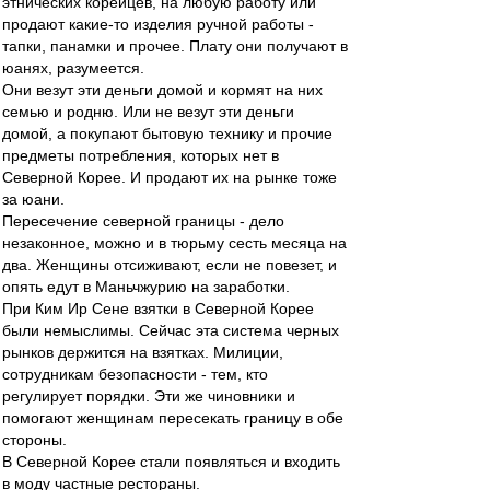
этнических корейцев, на любую работу или
продают какие-то изделия ручной работы -
тапки, панамки и прочее. Плату они получают в
юанях, разумеется.
Они везут эти деньги домой и кормят на них
семью и родню. Или не везут эти деньги
домой, а покупают бытовую технику и прочие
предметы потребления, которых нет в
Северной Корее. И продают их на рынке тоже
за юани.
Пересечение северной границы - дело
незаконное, можно и в тюрьму сесть месяца на
два. Женщины отсиживают, если не повезет, и
опять едут в Маньчжурию на заработки.
При Ким Ир Сене взятки в Северной Корее
были немыслимы. Сейчас эта система черных
рынков держится на взятках. Милиции,
сотрудникам безопасности - тем, кто
регулирует порядки. Эти же чиновники и
помогают женщинам пересекать границу в обе
стороны.
В Северной Корее стали появляться и входить
в моду частные рестораны.