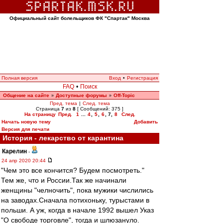
Официальный сайт болельщиков ФК "Спартак" Москва
Полная версия
Вход
•
Регистрация
FAQ
•
Поиск
Общение на сайте
Доступные форумы
Off-Topic
»
»
Пред. тема
|
След. тема
Страница
7
из
8
[ Сообщений: 375 ]
На страницу
Пред.
1
...
4
,
5
,
6
,
7
,
8
След.
Начать новую тему
Добавить
Версия для печати
История - лекарство от карантина
Карелин
-
24 апр 2020 20:44
"Чем это все кончится? Будем посмотреть."
Тем же, что и России.Так же начинали
женщины "челночить", пока мужики числились
на заводах.Сначала потихоньку, турыстами в
польши. А уж, когда в начале 1992 вышел Указ
"О свободе торговле", тогда и шлюзануло.