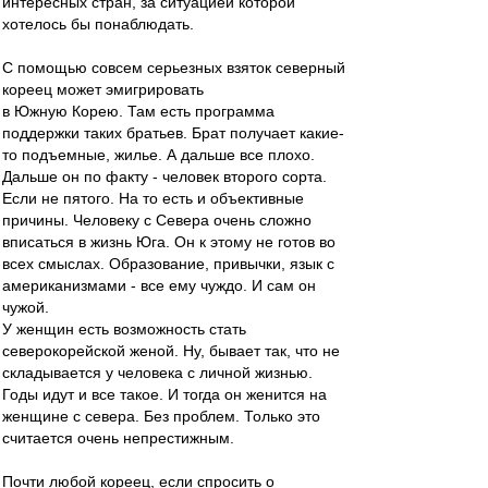
интересных стран, за ситуацией которой
хотелось бы понаблюдать.
С помощью совсем серьезных взяток северный
кореец может эмигрировать
в Южную Корею. Там есть программа
поддержки таких братьев. Брат получает какие-
то подъемные, жилье. А дальше все плохо.
Дальше он по факту - человек второго сорта.
Если не пятого. На то есть и объективные
причины. Человеку с Севера очень сложно
вписаться в жизнь Юга. Он к этому не готов во
всех смыслах. Образование, привычки, язык с
американизмами - все ему чуждо. И сам он
чужой.
У женщин есть возможность стать
северокорейской женой. Ну, бывает так, что не
складывается у человека с личной жизнью.
Годы идут и все такое. И тогда он женится на
женщине с севера. Без проблем. Только это
считается очень непрестижным.
Почти любой кореец, если спросить о