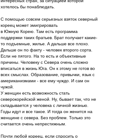
интересных стран, за ситуацией которой
хотелось бы понаблюдать.
С помощью совсем серьезных взяток северный
кореец может эмигрировать
в Южную Корею. Там есть программа
поддержки таких братьев. Брат получает какие-
то подъемные, жилье. А дальше все плохо.
Дальше он по факту - человек второго сорта.
Если не пятого. На то есть и объективные
причины. Человеку с Севера очень сложно
вписаться в жизнь Юга. Он к этому не готов во
всех смыслах. Образование, привычки, язык с
американизмами - все ему чуждо. И сам он
чужой.
У женщин есть возможность стать
северокорейской женой. Ну, бывает так, что не
складывается у человека с личной жизнью.
Годы идут и все такое. И тогда он женится на
женщине с севера. Без проблем. Только это
считается очень непрестижным.
Почти любой кореец, если спросить о