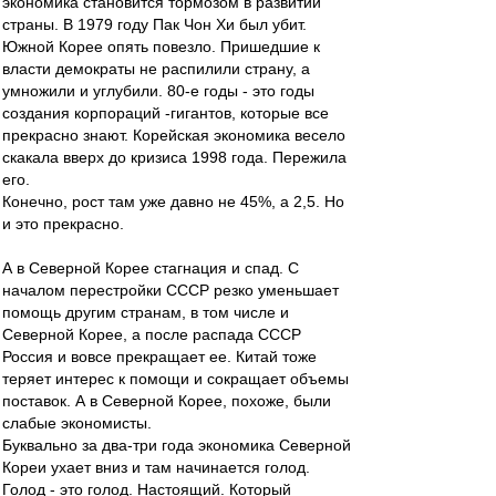
экономика становится тормозом в развитии
страны. В 1979 году Пак Чон Хи был убит.
Южной Корее опять повезло. Пришедшие к
власти демократы не распилили страну, а
умножили и углубили. 80-е годы - это годы
создания корпораций -гигантов, которые все
прекрасно знают. Корейская экономика весело
скакала вверх до кризиса 1998 года. Пережила
его.
Конечно, рост там уже давно не 45%, а 2,5. Но
и это прекрасно.
А в Северной Корее стагнация и спад. С
началом перестройки СССР резко уменьшает
помощь другим странам, в том числе и
Северной Корее, а после распада СССР
Россия и вовсе прекращает ее. Китай тоже
теряет интерес к помощи и сокращает объемы
поставок. А в Северной Корее, похоже, были
слабые экономисты.
Буквально за два-три года экономика Северной
Кореи ухает вниз и там начинается голод.
Голод - это голод. Настоящий. Который