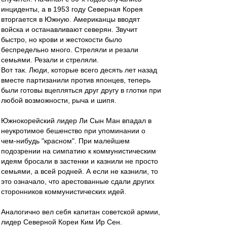
инциденты, а в 1953 году Северная Корея
вторгается в Южную. Американцы вводят
войска и останавливают северян. Звучит
быстро, но крови и жестокости было
беспредельно много. Стреляли и резали
семьями. Резали и стреляли.
Вот так. Люди, которые всего десять лет назад
вместе партизанили против японцев, теперь
были готовы вцепляться друг другу в глотки при
любой возможности, рыча и шипя.
Южнокорейский лидер Ли Сын Ман впадал в
неукротимое бешенство при упоминании о
чем-нибудь "красном". При малейшем
подозрении на симпатию к коммунистическим
идеям бросали в застенки и казнили не просто
семьями, а всей родней. А если не казнили, то
это означало, что арестованные сдали других
сторонников коммунистических идей.
Аналогично вел себя капитан советской армии,
лидер Северной Кореи Ким Ир Сен.