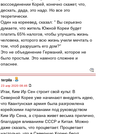
воссоединении Корей, конечно скажет, что,
дескать, дада, это надо. Но все это
теоретически.
Один на кореевед, сказал: " Вы серьезно
думаете, что житель Южной Кореи будет
платить 65% налогов, чтобы улучшить жизнь
человека, которого всю жизнь учили мечтать о
том, чтоб разрушить его дом?"
Это не объединение Германий, которое не
было простым. Это намного сложнее и
опаснее.
terpila
-
23 апр 2020 08:46
Итак, Ким Ир Сен строит свой культ. В
Северной Корее уже начинают внедрять идею,
что Квантунская армия была разгромлена
корейскими партизанами под руководством
Ким Ир Сена, а страна живет весьма прилично,
благодаря вливаниям СССР и Китая. Можно
даже сказать, что процветает. Процветает
настолько, что в Северную Корею бегут