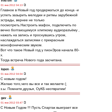
irod sm
-
01 янв 2012 04:13
Главное в Новый год продержаться до конца -и
успеть зазырить мелодии и ритмы зарубежной
эстрады, вернее не только
посмотреть.Настроить мафон, подключить по
вечно болтающемуся хлипкому аудиоразъёму ,
нажать на запись и проснувшись утром,
наслаждаться записями с прекрасным
монофоническим звуком.
Вот что такое Новый год у пионЭров начала 80-
х.
Тогда встреча Нового года засчитана.
lopon
-
01 янв 2012 04:04
С новым годом!
Желаю того,чего вы все и так желаете (;
з.ы. Помните,друзья, ОуКБ неотвратим!
gav
-
01 янв 2012 03:47
С Новым Годом !!! Пусть Спартак выиграет все