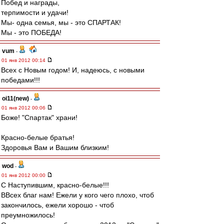
Побед и награды,
терпимости и удачи!
Мы- одна семья, мы - это СПАРТАК!
Мы - это ПОБЕДА!
vum
-
01 янв 2012 00:14
Всех с Новым годом! И, надеюсь, с новыми
победами!!!
oi11(new)
-
01 янв 2012 00:06
Боже! "Спартак" храни!
Красно-белые братья!
Здоровья Вам и Вашим близким!
wod
-
01 янв 2012 00:00
C Наступившим, красно-белые!!!
ВВсех благ нам! Ежели у кого чего плохо, чтоб
закончилось, ежели хорошо - чтоб
преумножилось!