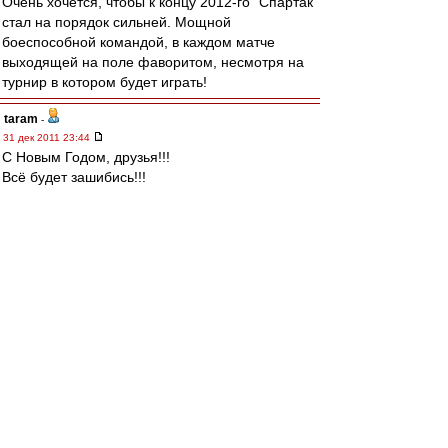
Очень хочется, чтобы к концу 2012-го "Спартак"
стал на порядок сильней. Мощной
боеспособной командой, в каждом матче
выходящей на поле фаворитом, несмотря на
турнир в котором будет играть!
taram
-
31 дек 2011 23:44
С Новым Годом, друзья!!!
Всё будет зашибись!!!
Olsson
-
31 дек 2011 23:38
Дед Морозу
ты кб или где?...
гони звезду, пожалуйста!
беспартЕйный
-
31 дек 2011 23:36
Ввсех с Новым Годом,ДРУЗЬЯ!ВВСЕМ НАМ
ПОБЕД и ЕДИНСТВА,ТЕРПИМОСТИ К ДРУГ
ДРУГУ И ОБЩЕЙ БОЛЬШОЙ УДАЧИ!!!
МиК
-