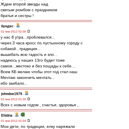
Ждем второй звезды над
святым ромбом с праздником
братья и сестры !
бундес
-
01 янв 2012 02:00
у нас 8 утра...про6левался...
через 3 часа кросс по пустынному городу с
собакой...традиция...
вышибать всю гадость и зло...
надеюсь у наших 13го будет тоже
самое...жестоко и без пощады к себе....
Всем КБ желаю чтобы этот год стал наш
Мечтаю закончить мечтать...
ибо заи6ало...
johndoe1979
-
01 янв 2012 01:30
Всех с новым годом , счастья, здоровья ,.
Ehidna
-
01 янв 2012 01:04
Мои дети, по традиции, елку наряжали