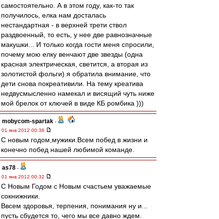
самостоятельно. А в этом году, как-то так
получилось, елка нам досталась
нестандартная - в верхней трети ствол
раздвоенный, то есть, у нее две равнозначные
макушки... И только когда гости меня спросили,
почему мою елку венчают две звезды (одна
красная электрическая, светится, а вторая из
золотистой фольги) я обратила внимание, что
дети снова покреативили. На тему креатива
недвусмысленно намекал и висящий чуть ниже
мой брелок от ключей в виде КБ ромбика )))
mobycom-spartak
-
01 янв 2012 00:38
С новым годом,мужики.Всем побед в жизни и
конечно побед нашей любимой команде.
as78
-
01 янв 2012 00:32
С Новым Годом с Новым счастьем уважаемые
сокнижники.
Ввсем здоровья, терпения, понимания ну и...
пусть сбудется то, чего мы все давно ждем.