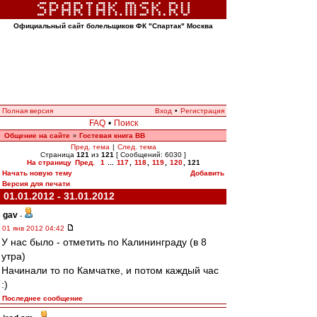
Официальный сайт болельщиков ФК "Спартак" Москва
Полная версия
Вход
•
Регистрация
FAQ
•
Поиск
Общение на сайте
Гостевая книга ВВ
»
Пред. тема
|
След. тема
Страница
121
из
121
[ Сообщений: 6030 ]
На страницу
Пред.
1
...
117
,
118
,
119
,
120
,
121
Начать новую тему
Добавить
Версия для печати
01.01.2012 - 31.01.2012
gav
-
01 янв 2012 04:42
У нас было - отметить по Калининграду (в 8
утра)
Начинали то по Камчатке, и потом каждый час
:)
Последнее сообщение