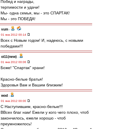
Побед и награды,
терпимости и удачи!
Мы- одна семья, мы - это СПАРТАК!
Мы - это ПОБЕДА!
vum
-
01 янв 2012 00:14
Всех с Новым годом! И, надеюсь, с новыми
победами!!!
oi11(new)
-
01 янв 2012 00:06
Боже! "Спартак" храни!
Красно-белые братья!
Здоровья Вам и Вашим близким!
wod
-
01 янв 2012 00:00
C Наступившим, красно-белые!!!
ВВсех благ нам! Ежели у кого чего плохо, чтоб
закончилось, ежели хорошо - чтоб
преумножилось!