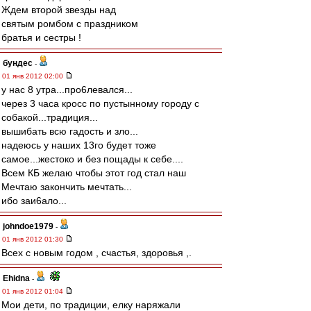
Ждем второй звезды над
святым ромбом с праздником
братья и сестры !
бундес
-
01 янв 2012 02:00
у нас 8 утра...про6левался...
через 3 часа кросс по пустынному городу с
собакой...традиция...
вышибать всю гадость и зло...
надеюсь у наших 13го будет тоже
самое...жестоко и без пощады к себе....
Всем КБ желаю чтобы этот год стал наш
Мечтаю закончить мечтать...
ибо заи6ало...
johndoe1979
-
01 янв 2012 01:30
Всех с новым годом , счастья, здоровья ,.
Ehidna
-
01 янв 2012 01:04
Мои дети, по традиции, елку наряжали