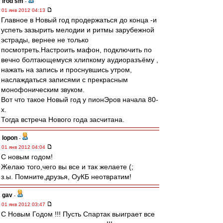
irod sm
-
01 янв 2012 04:13
Главное в Новый год продержаться до конца -и
успеть зазырить мелодии и ритмы зарубежной
эстрады, вернее не только
посмотреть.Настроить мафон, подключить по
вечно болтающемуся хлипкому аудиоразъёму ,
нажать на запись и проснувшись утром,
наслаждаться записями с прекрасным
монофоническим звуком.
Вот что такое Новый год у пионЭров начала 80-
х.
Тогда встреча Нового года засчитана.
lopon
-
01 янв 2012 04:04
С новым годом!
Желаю того,чего вы все и так желаете (;
з.ы. Помните,друзья, ОуКБ неотвратим!
gav
-
01 янв 2012 03:47
С Новым Годом !!! Пусть Спартак выиграет все