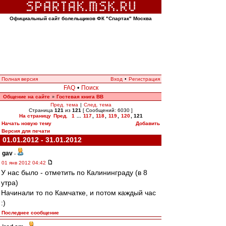
Официальный сайт болельщиков ФК "Спартак" Москва
Полная версия
Вход
•
Регистрация
FAQ
•
Поиск
Общение на сайте
Гостевая книга ВВ
»
Пред. тема
|
След. тема
Страница
121
из
121
[ Сообщений: 6030 ]
На страницу
Пред.
1
...
117
,
118
,
119
,
120
,
121
Начать новую тему
Добавить
Версия для печати
01.01.2012 - 31.01.2012
gav
-
01 янв 2012 04:42
У нас было - отметить по Калининграду (в 8
утра)
Начинали то по Камчатке, и потом каждый час
:)
Последнее сообщение