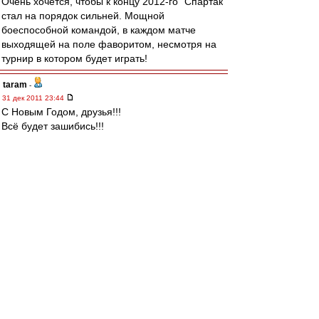
Очень хочется, чтобы к концу 2012-го "Спартак"
стал на порядок сильней. Мощной
боеспособной командой, в каждом матче
выходящей на поле фаворитом, несмотря на
турнир в котором будет играть!
taram
-
31 дек 2011 23:44
С Новым Годом, друзья!!!
Всё будет зашибись!!!
Olsson
-
31 дек 2011 23:38
Дед Морозу
ты кб или где?...
гони звезду, пожалуйста!
беспартЕйный
-
31 дек 2011 23:36
Ввсех с Новым Годом,ДРУЗЬЯ!ВВСЕМ НАМ
ПОБЕД и ЕДИНСТВА,ТЕРПИМОСТИ К ДРУГ
ДРУГУ И ОБЩЕЙ БОЛЬШОЙ УДАЧИ!!!
МиК
-