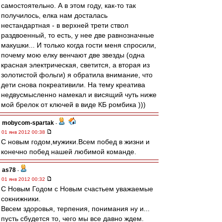
самостоятельно. А в этом году, как-то так
получилось, елка нам досталась
нестандартная - в верхней трети ствол
раздвоенный, то есть, у нее две равнозначные
макушки... И только когда гости меня спросили,
почему мою елку венчают две звезды (одна
красная электрическая, светится, а вторая из
золотистой фольги) я обратила внимание, что
дети снова покреативили. На тему креатива
недвусмысленно намекал и висящий чуть ниже
мой брелок от ключей в виде КБ ромбика )))
mobycom-spartak
-
01 янв 2012 00:38
С новым годом,мужики.Всем побед в жизни и
конечно побед нашей любимой команде.
as78
-
01 янв 2012 00:32
С Новым Годом с Новым счастьем уважаемые
сокнижники.
Ввсем здоровья, терпения, понимания ну и...
пусть сбудется то, чего мы все давно ждем.