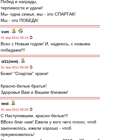
Побед и награды,
терпимости и удачи!
Мы- одна семья, мы - это СПАРТАК!
Мы - это ПОБЕДА!
vum
-
01 янв 2012 00:14
Всех с Новым годом! И, надеюсь, с новыми
победами!!!
oi11(new)
-
01 янв 2012 00:06
Боже! "Спартак" храни!
Красно-белые братья!
Здоровья Вам и Вашим близким!
wod
-
01 янв 2012 00:00
C Наступившим, красно-белые!!!
ВВсех благ нам! Ежели у кого чего плохо, чтоб
закончилось, ежели хорошо - чтоб
преумножилось!