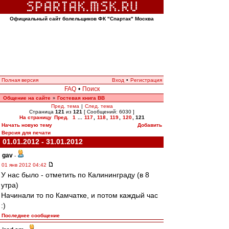
Официальный сайт болельщиков ФК "Спартак" Москва
Полная версия
Вход
•
Регистрация
FAQ
•
Поиск
Общение на сайте
Гостевая книга ВВ
»
Пред. тема
|
След. тема
Страница
121
из
121
[ Сообщений: 6030 ]
На страницу
Пред.
1
...
117
,
118
,
119
,
120
,
121
Начать новую тему
Добавить
Версия для печати
01.01.2012 - 31.01.2012
gav
-
01 янв 2012 04:42
У нас было - отметить по Калининграду (в 8
утра)
Начинали то по Камчатке, и потом каждый час
:)
Последнее сообщение