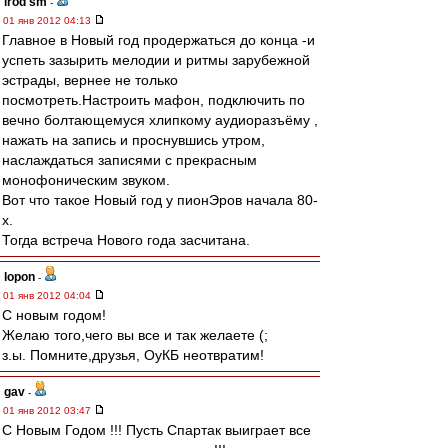
irod sm
-
01 янв 2012 04:13
Главное в Новый год продержаться до конца -и
успеть зазырить мелодии и ритмы зарубежной
эстрады, вернее не только
посмотреть.Настроить мафон, подключить по
вечно болтающемуся хлипкому аудиоразъёму ,
нажать на запись и проснувшись утром,
наслаждаться записями с прекрасным
монофоническим звуком.
Вот что такое Новый год у пионЭров начала 80-
х.
Тогда встреча Нового года засчитана.
lopon
-
01 янв 2012 04:04
С новым годом!
Желаю того,чего вы все и так желаете (;
з.ы. Помните,друзья, ОуКБ неотвратим!
gav
-
01 янв 2012 03:47
С Новым Годом !!! Пусть Спартак выиграет все