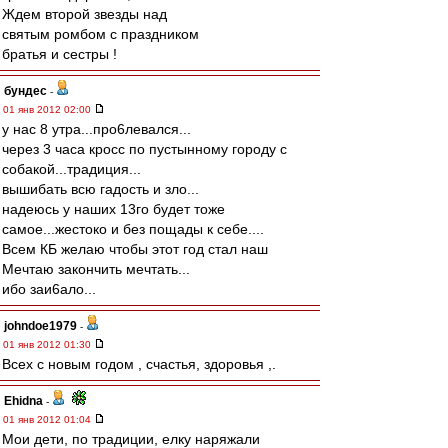
Ждем второй звезды над
святым ромбом с праздником
братья и сестры !
бундес
-
01 янв 2012 02:00
у нас 8 утра...про6левался...
через 3 часа кросс по пустынному городу с
собакой...традиция...
вышибать всю гадость и зло...
надеюсь у наших 13го будет тоже
самое...жестоко и без пощады к себе....
Всем КБ желаю чтобы этот год стал наш
Мечтаю закончить мечтать...
ибо заи6ало...
johndoe1979
-
01 янв 2012 01:30
Всех с новым годом , счастья, здоровья ,.
Ehidna
-
01 янв 2012 01:04
Мои дети, по традиции, елку наряжали