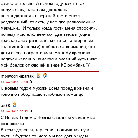
самостоятельно. А в этом году, как-то так
получилось, елка нам досталась
нестандартная - в верхней трети ствол
раздвоенный, то есть, у нее две равнозначные
макушки... И только когда гости меня спросили,
почему мою елку венчают две звезды (одна
красная электрическая, светится, а вторая из
золотистой фольги) я обратила внимание, что
дети снова покреативили. На тему креатива
недвусмысленно намекал и висящий чуть ниже
мой брелок от ключей в виде КБ ромбика )))
mobycom-spartak
-
01 янв 2012 00:38
С новым годом,мужики.Всем побед в жизни и
конечно побед нашей любимой команде.
as78
-
01 янв 2012 00:32
С Новым Годом с Новым счастьем уважаемые
сокнижники.
Ввсем здоровья, терпения, понимания ну и...
пусть сбудется то, чего мы все давно ждем.