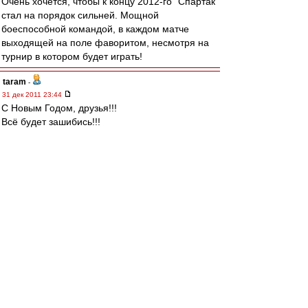
Очень хочется, чтобы к концу 2012-го "Спартак"
стал на порядок сильней. Мощной
боеспособной командой, в каждом матче
выходящей на поле фаворитом, несмотря на
турнир в котором будет играть!
taram
-
31 дек 2011 23:44
С Новым Годом, друзья!!!
Всё будет зашибись!!!
Olsson
-
31 дек 2011 23:38
Дед Морозу
ты кб или где?...
гони звезду, пожалуйста!
беспартЕйный
-
31 дек 2011 23:36
Ввсех с Новым Годом,ДРУЗЬЯ!ВВСЕМ НАМ
ПОБЕД и ЕДИНСТВА,ТЕРПИМОСТИ К ДРУГ
ДРУГУ И ОБЩЕЙ БОЛЬШОЙ УДАЧИ!!!
МиК
-