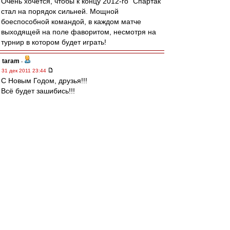
Очень хочется, чтобы к концу 2012-го "Спартак"
стал на порядок сильней. Мощной
боеспособной командой, в каждом матче
выходящей на поле фаворитом, несмотря на
турнир в котором будет играть!
taram
-
31 дек 2011 23:44
С Новым Годом, друзья!!!
Всё будет зашибись!!!
Olsson
-
31 дек 2011 23:38
Дед Морозу
ты кб или где?...
гони звезду, пожалуйста!
беспартЕйный
-
31 дек 2011 23:36
Ввсех с Новым Годом,ДРУЗЬЯ!ВВСЕМ НАМ
ПОБЕД и ЕДИНСТВА,ТЕРПИМОСТИ К ДРУГ
ДРУГУ И ОБЩЕЙ БОЛЬШОЙ УДАЧИ!!!
МиК
-