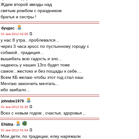
Ждем второй звезды над
святым ромбом с праздником
братья и сестры !
бундес
-
01 янв 2012 02:00
у нас 8 утра...про6левался...
через 3 часа кросс по пустынному городу с
собакой...традиция...
вышибать всю гадость и зло...
надеюсь у наших 13го будет тоже
самое...жестоко и без пощады к себе....
Всем КБ желаю чтобы этот год стал наш
Мечтаю закончить мечтать...
ибо заи6ало...
johndoe1979
-
01 янв 2012 01:30
Всех с новым годом , счастья, здоровья ,.
Ehidna
-
01 янв 2012 01:04
Мои дети, по традиции, елку наряжали