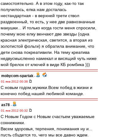
самостоятельно. А в этом году, как-то так
получилось, елка нам досталась
нестандартная - в верхней трети ствол
раздвоенный, то есть, у нее две равнозначные
макушки... И только когда гости меня спросили,
почему мою елку венчают две звезды (одна
красная электрическая, светится, а вторая из
золотистой фольги) я обратила внимание, что
дети снова покреативили. На тему креатива
недвусмысленно намекал и висящий чуть ниже
мой брелок от ключей в виде КБ ромбика )))
mobycom-spartak
-
01 янв 2012 00:38
С новым годом,мужики.Всем побед в жизни и
конечно побед нашей любимой команде.
as78
-
01 янв 2012 00:32
С Новым Годом с Новым счастьем уважаемые
сокнижники.
Ввсем здоровья, терпения, понимания ну и...
пусть сбудется то, чего мы все давно ждем.