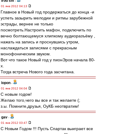
irod sm
-
01 янв 2012 04:13
Главное в Новый год продержаться до конца -и
успеть зазырить мелодии и ритмы зарубежной
эстрады, вернее не только
посмотреть.Настроить мафон, подключить по
вечно болтающемуся хлипкому аудиоразъёму ,
нажать на запись и проснувшись утром,
наслаждаться записями с прекрасным
монофоническим звуком.
Вот что такое Новый год у пионЭров начала 80-
х.
Тогда встреча Нового года засчитана.
lopon
-
01 янв 2012 04:04
С новым годом!
Желаю того,чего вы все и так желаете (;
з.ы. Помните,друзья, ОуКБ неотвратим!
gav
-
01 янв 2012 03:47
С Новым Годом !!! Пусть Спартак выиграет все