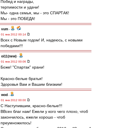
Побед и награды,
терпимости и удачи!
Мы- одна семья, мы - это СПАРТАК!
Мы - это ПОБЕДА!
vum
-
01 янв 2012 00:14
Всех с Новым годом! И, надеюсь, с новыми
победами!!!
oi11(new)
-
01 янв 2012 00:06
Боже! "Спартак" храни!
Красно-белые братья!
Здоровья Вам и Вашим близким!
wod
-
01 янв 2012 00:00
C Наступившим, красно-белые!!!
ВВсех благ нам! Ежели у кого чего плохо, чтоб
закончилось, ежели хорошо - чтоб
преумножилось!