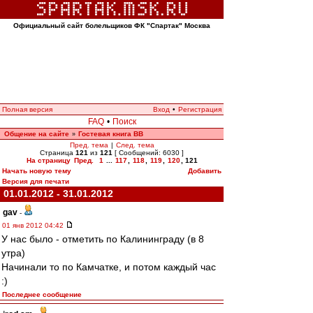
Официальный сайт болельщиков ФК "Спартак" Москва
Полная версия
Вход
•
Регистрация
FAQ
•
Поиск
Общение на сайте
Гостевая книга ВВ
»
Пред. тема
|
След. тема
Страница
121
из
121
[ Сообщений: 6030 ]
На страницу
Пред.
1
...
117
,
118
,
119
,
120
,
121
Начать новую тему
Добавить
Версия для печати
01.01.2012 - 31.01.2012
gav
-
01 янв 2012 04:42
У нас было - отметить по Калининграду (в 8
утра)
Начинали то по Камчатке, и потом каждый час
:)
Последнее сообщение