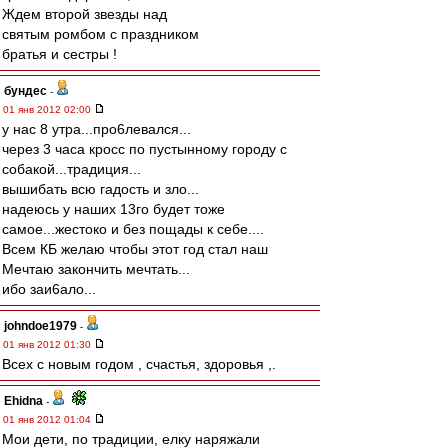
Ждем второй звезды над
святым ромбом с праздником
братья и сестры !
бундес
-
01 янв 2012 02:00
у нас 8 утра...про6левался...
через 3 часа кросс по пустынному городу с
собакой...традиция...
вышибать всю гадость и зло...
надеюсь у наших 13го будет тоже
самое...жестоко и без пощады к себе....
Всем КБ желаю чтобы этот год стал наш
Мечтаю закончить мечтать...
ибо заи6ало...
johndoe1979
-
01 янв 2012 01:30
Всех с новым годом , счастья, здоровья ,.
Ehidna
-
01 янв 2012 01:04
Мои дети, по традиции, елку наряжали