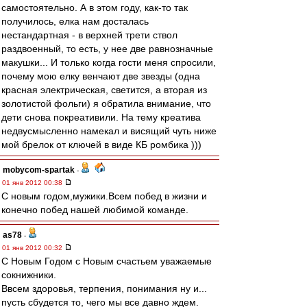
самостоятельно. А в этом году, как-то так
получилось, елка нам досталась
нестандартная - в верхней трети ствол
раздвоенный, то есть, у нее две равнозначные
макушки... И только когда гости меня спросили,
почему мою елку венчают две звезды (одна
красная электрическая, светится, а вторая из
золотистой фольги) я обратила внимание, что
дети снова покреативили. На тему креатива
недвусмысленно намекал и висящий чуть ниже
мой брелок от ключей в виде КБ ромбика )))
mobycom-spartak
-
01 янв 2012 00:38
С новым годом,мужики.Всем побед в жизни и
конечно побед нашей любимой команде.
as78
-
01 янв 2012 00:32
С Новым Годом с Новым счастьем уважаемые
сокнижники.
Ввсем здоровья, терпения, понимания ну и...
пусть сбудется то, чего мы все давно ждем.