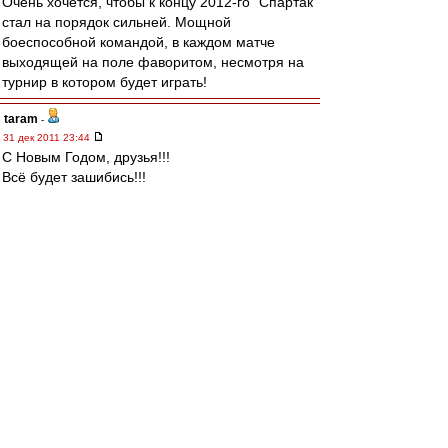
Очень хочется, чтобы к концу 2012-го "Спартак"
стал на порядок сильней. Мощной
боеспособной командой, в каждом матче
выходящей на поле фаворитом, несмотря на
турнир в котором будет играть!
taram
-
31 дек 2011 23:44
С Новым Годом, друзья!!!
Всё будет зашибись!!!
Olsson
-
31 дек 2011 23:38
Дед Морозу
ты кб или где?...
гони звезду, пожалуйста!
беспартЕйный
-
31 дек 2011 23:36
Ввсех с Новым Годом,ДРУЗЬЯ!ВВСЕМ НАМ
ПОБЕД и ЕДИНСТВА,ТЕРПИМОСТИ К ДРУГ
ДРУГУ И ОБЩЕЙ БОЛЬШОЙ УДАЧИ!!!
МиК
-