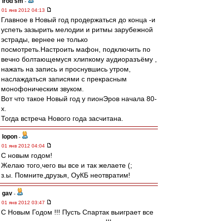
irod sm
-
01 янв 2012 04:13
Главное в Новый год продержаться до конца -и
успеть зазырить мелодии и ритмы зарубежной
эстрады, вернее не только
посмотреть.Настроить мафон, подключить по
вечно болтающемуся хлипкому аудиоразъёму ,
нажать на запись и проснувшись утром,
наслаждаться записями с прекрасным
монофоническим звуком.
Вот что такое Новый год у пионЭров начала 80-
х.
Тогда встреча Нового года засчитана.
lopon
-
01 янв 2012 04:04
С новым годом!
Желаю того,чего вы все и так желаете (;
з.ы. Помните,друзья, ОуКБ неотвратим!
gav
-
01 янв 2012 03:47
С Новым Годом !!! Пусть Спартак выиграет все