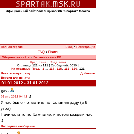
Официальный сайт болельщиков ФК "Спартак" Москва
Полная версия
Вход
•
Регистрация
FAQ
•
Поиск
Общение на сайте
Гостевая книга ВВ
»
Пред. тема
|
След. тема
Страница
121
из
121
[ Сообщений: 6030 ]
На страницу
Пред.
1
...
117
,
118
,
119
,
120
,
121
Начать новую тему
Добавить
Версия для печати
01.01.2012 - 31.01.2012
gav
-
01 янв 2012 04:42
У нас было - отметить по Калининграду (в 8
утра)
Начинали то по Камчатке, и потом каждый час
:)
Последнее сообщение