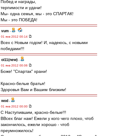
Побед и награды,
терпимости и удачи!
Мы- одна семья, мы - это СПАРТАК!
Мы - это ПОБЕДА!
vum
-
01 янв 2012 00:14
Всех с Новым годом! И, надеюсь, с новыми
победами!!!
oi11(new)
-
01 янв 2012 00:06
Боже! "Спартак" храни!
Красно-белые братья!
Здоровья Вам и Вашим близким!
wod
-
01 янв 2012 00:00
C Наступившим, красно-белые!!!
ВВсех благ нам! Ежели у кого чего плохо, чтоб
закончилось, ежели хорошо - чтоб
преумножилось!