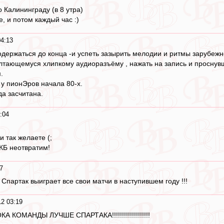
о Калининграду (в 8 утра)
, и потом каждый час :)
04:13
одержаться до конца -и успеть зазырить мелодии и ритмы зарубежн
лтающемуся хлипкому аудиоразъёму , нажать на запись и проснув
.
 у пионЭров начала 80-х.
да засчитана.
:04
и так желаете (;
уКБ неотвратим!
7
 Спартак выиграет все свои матчи в наступившем году !!!
12 03:19
КОМАНДЫ ЛУЧШЕ СПАРТАКА!!!!!!!!!!!!!!!!!!!