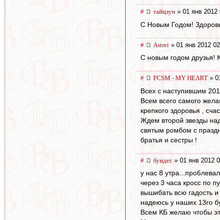
#
тайцзун
» 01 янв 2012 
С Новым Годом! Здоровья
#
Astrei
» 01 янв 2012 02
С новым годом друзья! К
#
FCSM - MY HEART
» 0
Всех с наступившим 2012 
Всем всего самого жела
крепкого здоровья , сча
Ждем второй звезды на
святым ромбом с празд
братья и сестры !
#
бундес
» 01 янв 2012 0
у нас 8 утра...про6левал
через 3 часа кросс по п
вышибать всю гадость и 
надеюсь у наших 13го бу
Всем КБ желаю чтобы эт