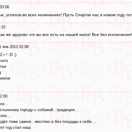
03:06
, успехов во всех начинаниях! Пусть Спартак нас в новом году тол
:15
ак же здорово что вы все есть на нашей книге! Все без исключения
1 янв 2012 02:08
г ! :D ;)
ного
стья
д
ником
2:00
ся...
устынному городу с собакой...традиция...
зло...
дет тоже самое...жестоко и без пощады к себе....
от год стал наш