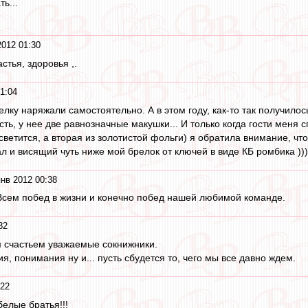
ь...
2012 01:30
стья, здоровья ,.
1:04
елку наряжали самостоятельно. А в этом году, как-то так получилос
сть, у нее две равнозначные макушки... И только когда гости меня
светится, а вторая из золотистой фольги) я обратила внимание, чт
 и висящий чуть ниже мой брелок от ключей в виде КБ ромбика )))
нв 2012 00:38
Всем побед в жизни и конечно побед нашей любимой команде.
32
 счастьем уважаемые сокнижники.
я, понимания ну и... пусть сбудется то, чего мы все давно ждем.
:22
елые братья!!!