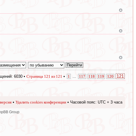
121
щений: 6030 •
Страница
121
из
121
•
1
...
117
118
119
120
версия
•
Удалить cookies конференции
• Часовой пояс: UTC + 3 часа
phpBB Group