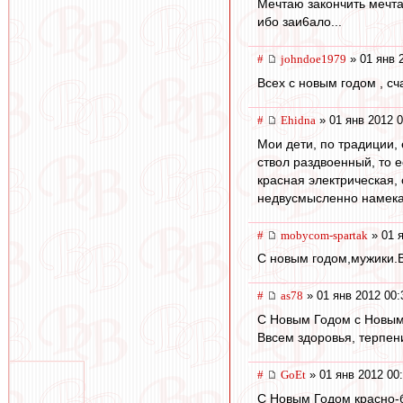
Мечтаю закончить мечтат
ибо заи6ало...
#
johndoe1979
» 01 янв 
Всех с новым годом , сча
#
Ehidna
» 01 янв 2012 0
Мои дети, по традиции, 
ствол раздвоенный, то е
красная электрическая, 
недвусмысленно намекал
#
mobycom-spartak
» 01 я
С новым годом,мужики.
#
as78
» 01 янв 2012 00:
С Новым Годом с Новым
Ввсем здоровья, терпени
#
GoEt
» 01 янв 2012 00
С Новым Годом красно-б