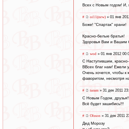
Всех с Новым годом! И,
#
oi11(new)
» 01 янв 201
Боже! "Спартак" храни!
Красно-белые братья!
Здоровья Вам и Вашим 
#
wod
» 01 янв 2012 00:
C Наступившим, красно-
ВВсех благ нам! Ежели у
Очень хочется, чтобы к
фаворитом, несмотря на
#
taram
» 31 дек 2011 23
С Новым Годом, друзья!!
Всё будет зашибись!!!
#
Olsson
» 31 дек 2011 2
Дед Морозу
ты кб или где?...