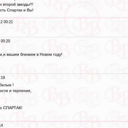
и второй звезды!!!
есть Спартак и Вы!
12 00:21
 00:20
м,и вашим близким в Новом году!
:19
белые !
ости и терпения,
то СПАРТАК!
14