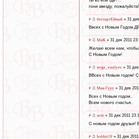
гони звезду, пожалуйста
#
беспартЕйный
» 31 дек
Ввсех с Новым Годом
#
МиК
» 31 дек 2011 23
Желаю всем нам, чтобы 
С Новым Годом!
#
serge_vasilyev
» 31 дек
ВВсех с Новым годом! Со
#
Мак-Гуру
» 31 дек 201
Всех с Новым годом..
Всем нового счастья..
#
serti
» 31 дек 2011 23:
С новым годом друзья! 
#
hobbit19
» 31 дек 2011