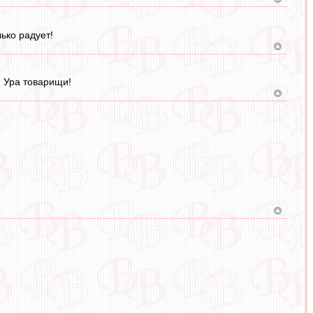
ько радует!
! Ура товарищи!