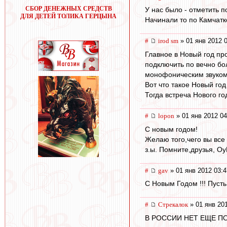
СБОР ДЕНЕЖНЫХ СРЕДСТВ
У нас было - отметить п
ДЛЯ ДЕТЕЙ ТОЛИКА ГЕРЦЫНА
Начинали то по Камчатке
#
irod sm
» 01 янв 2012 
Главное в Новый год пр
подключить по вечно бо
монофоническим звуком
Вот что такое Новый год
Тогда встреча Нового го
#
lopon
» 01 янв 2012 04
С новым годом!
Желаю того,чего вы все 
з.ы. Помните,друзья, О
#
gav
» 01 янв 2012 03:4
С Новым Годом !!! Пусть
#
Стрекалок
» 01 янв 20
В РОССИИ НЕТ ЕЩЕ ПОКА 