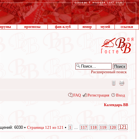
орумы
прогнозы
фан-клуб
юмор
музей
ссылки
Расширенный поиск
FAQ
Регистрация
Вход
Календарь ВВ
121
щений: 6030 •
Страница
121
из
121
•
1
...
117
118
119
120