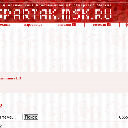
оманда
карта мира
магазин ВВ
гостевая ВВ
ф
вая книга ВВ
12
Сооб
2