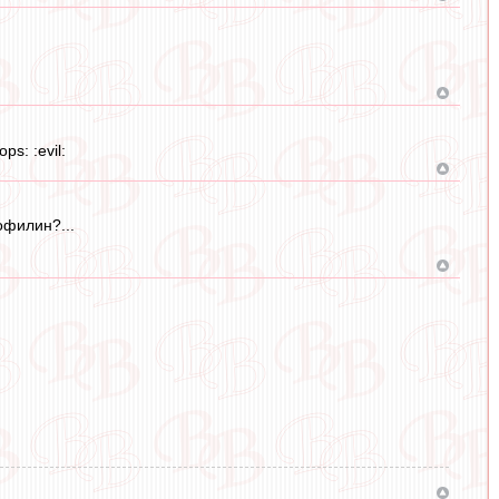
s: :evil:
офилин?...