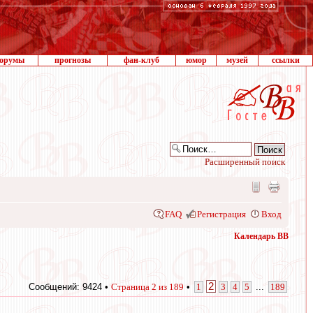
орумы
прогнозы
фан-клуб
юмор
музей
ссылки
Расширенный поиск
FAQ
Регистрация
Вход
Календарь ВВ
2
Сообщений: 9424 •
Страница
2
из
189
•
1
3
4
5
...
189