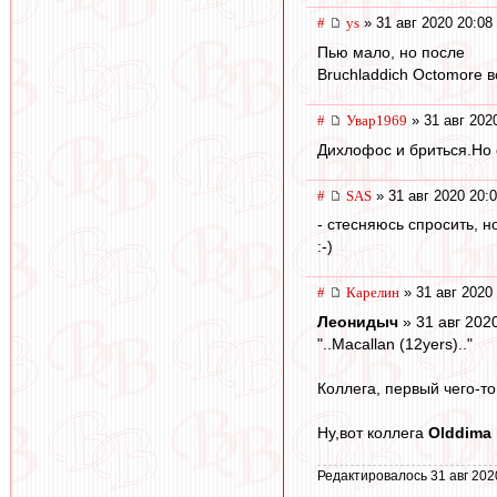
#
ys
» 31 авг 2020 20:08
Пью мало, но после
Bruchladdich Octomore 
#
Увар1969
» 31 авг 202
Дихлофос и бриться.Но с
#
SAS
» 31 авг 2020 20:
- стесняюсь спросить, н
:-)
#
Карелин
» 31 авг 2020
Леонидыч
» 31 авг 202
"..Macallan (12yers).."
Коллега, первый чего-то
Ну,вот коллега
Olddima
Редактировалось 31 авг 202