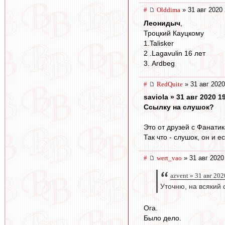
#
Olddima
» 31 авг 2020 
Леонидыч
,
Троцкий Кауцкому
1.Talisker
2 .Lagavulin 16 лет
3. Ardbeg
#
RedQuite
» 31 авг 2020
saviola » 31 авг 2020 1
Ссылку на слушок?
Это от друзей с Фанатика
Так что - слушок, он и е
#
wert_vao
» 31 авг 2020
azvent » 31 авг 202
Уточню, на всякий
Ога.
Было дело.