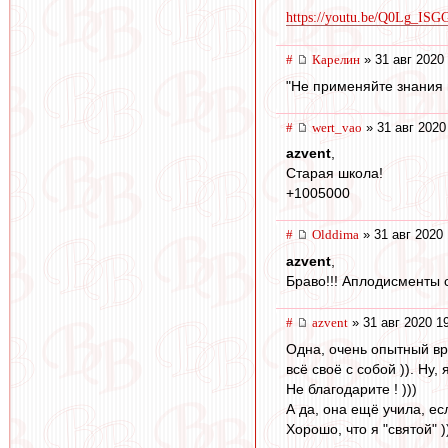
https://youtu.be/Q0Lg_IS
#
Карелин
» 31 авг 2020
"Не применяйте знания 
#
wert_vao
» 31 авг 2020
azvent
,
Старая школа!
+1005000
#
Olddima
» 31 авг 2020 
azvent
,
Браво!!! Аплодисменты 
#
azvent
» 31 авг 2020 1
Одна, очень опытный вра
всё своё с собой )). Ну,
Не благодарите ! )))
А да, она ещё учила, ес
Хорошо, что я "святой" )