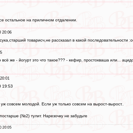
все остальное на приличном отдалении.
0 20:06
ука,старший товарисч,не рассказал в какой последовательности :oop
05
о всё же - йогурт это что такое??? - кефир, простокваша или... ацид
 20:01
0 19:53
 уж совсем молодой. Если уж только совсем на вырост-вырост..
постарше (№2) тулит. Нарезочку не забудьте
0 20:05