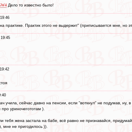
Дело то известно было!
GGW4
 19:46
на практике. Практик этого не выдержит" (приписывается мне, но э
 19:45
19:42
стоя
9:40
ч учила, сейчас давно на пенсии, если "воткнул" не подумав, ну, в
 я про уриночегототам ).
ли тебя жена застала на бабе, всё равно не признавайся, придумай 
), мне не пригодилось )).