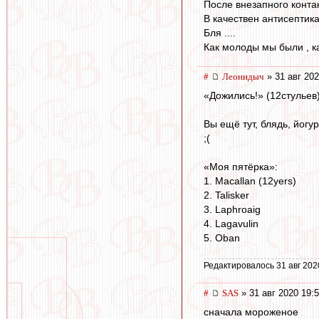
После внезапного конта
В качествен антисептик
Бля ....
Как молоды мы были , ка
#
Леонидыч
» 31 авг 202
«Дожились!» (12стульев
Вы ещё тут, блядь, йогу
;(
«Моя пятёрка»:
1. Macallan (12yers)
2. Talisker
3. Laphroaig
4. Lagavulin
5. Oban
Редактировалось 31 авг 202
#
SAS
» 31 авг 2020 19:
сначала мороженое