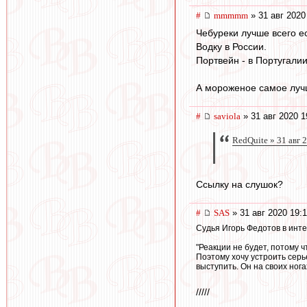
#
mmmmm
» 31 авг 2020
Чебуреки лучше всего ес
Водку в России.
Портвейн - в Португалии
А мороженое самое лучш
#
saviola
» 31 авг 2020 1
RedQuite » 31 авг 
Ссылку на слушок?
#
SAS
» 31 авг 2020 19:
Судья Игорь Федотов в инт
"Реакции не будет, потому ч
Поэтому хочу устроить серь
выступить. Он на своих ногах
/////