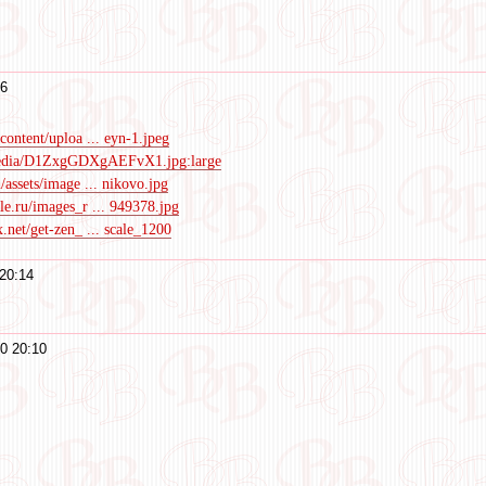
16
content/uploa ... eyn-1.jpeg
media/D1ZxgGDXgAEFvX1.jpg:large
/assets/image ... nikovo.jpg
le.ru/images_r ... 949378.jpg
x.net/get-zen_ ... scale_1200
20:14
0 20:10