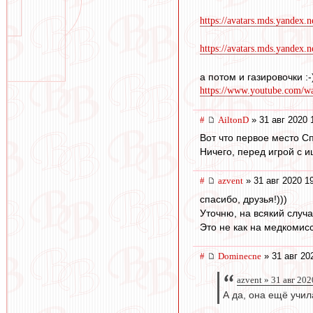
https://avatars.mds.yandex.n
https://avatars.mds.yandex.n
а потом и газировочки :-
https://www.youtube.com/w
#
AiltonD
» 31 авг 2020 
Вот что первое место С
Ничего, перед игрой с и
#
azvent
» 31 авг 2020 1
спасибо, друзья!)))
Уточню, на всякий случа
Это не как на медкомисс
#
Dominecne
» 31 авг 20
azvent » 31 авг 202
А да, она ещё учил