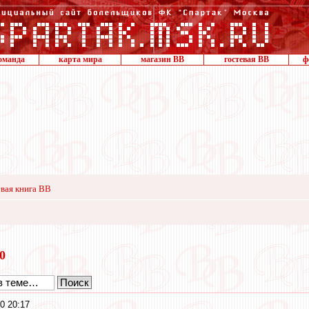
оманда
карта мира
магазин ВВ
гостевая ВВ
ф
вая книга ВВ
20
0 20:17