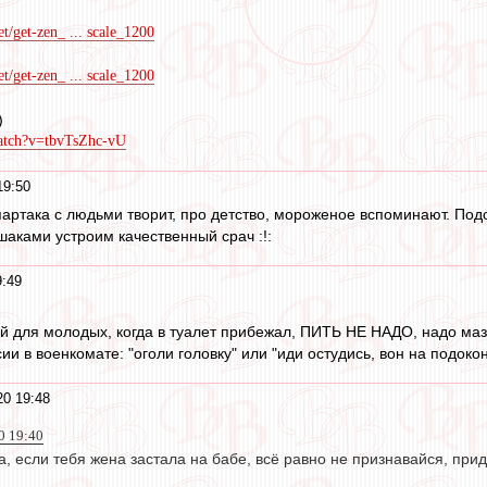
et/get-zen_ ... scale_1200
et/get-zen_ ... scale_1200
)
atch?v=tbvTsZhc-vU
19:50
партака с людьми творит, про детство, мороженое вспоминают. Под
шаками устроим качественный срач :!:
9:49
й для молодых, когда в туалет прибежал, ПИТЬ НЕ НАДО, надо мазать
ии в военкомате: "оголи головку" или "иди остудись, вон на подокон
20 19:48
0 19:40
а, если тебя жена застала на бабе, всё равно не признавайся, прид