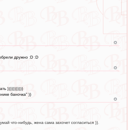
обрели дружно :D :D
 )))))))))))
нике баночка" ))
умай что-нибудь, жена сама захочет согласиться )).