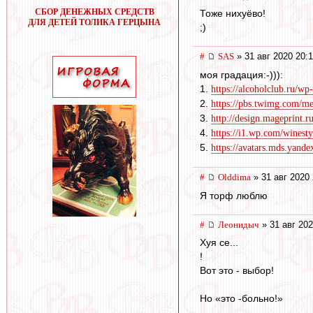
СБОР ДЕНЕЖНЫХ СРЕДСТВ
Тоже нихуёво!
ДЛЯ ДЕТЕЙ ТОЛИКА ГЕРЦЫНА
;)
#
SAS
» 31 авг 2020 20:
моя градация:-))):
1.
https://alcoholclub.ru/wp-
2.
https://pbs.twimg.com/
3.
http://design.mageprint.ru
4.
https://i1.wp.com/winesty
5.
https://avatars.mds.yande
#
Olddima
» 31 авг 2020 
Я торф люблю
#
Леонидыч
» 31 авг 202
Хуя се...
!
Вот это - выбор!
Но «это -больно!»