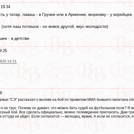
 19:34
ть у татар, лаваш - в Грузии или в Армении, морковку - у корейцев.
 (хотя наш потишок - он вовсе другой, вкус молодости)
ее - в детстве.
9:25
2020 14:51
16
ервью "СЭ" рассказал о вызове на бой по правилам ММА бывшего капитана с
то он трус. Почему он думает, что можно бить судей на футбольном поле? Я же
езный бой. Все сделать официально, можно телевидение пригласить. Дам тр
 оттуда не уйдет. Если согласится — молодец, мужик. А если не согласится, я п