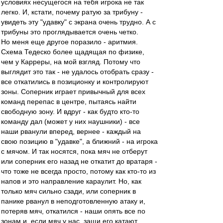
условиях несущегося на тебя игрока не так
легко. И, кстати, почему ратую за трибуну -
увидеть эту "удавку" с экрана очень трудно. А с
трибуны это проглядывается очень четко.
Но меня еще другое поразило - аритмия.
Схема Тедеско более щадящая по физике,
чем у Карреры, на мой взгляд. Потому что
выглядит это так - не удалось отобрать сразу -
все откатились в позиционку и контролируют
зоны. Соперник играет привычный для всех
команд перепас в центре, пытаясь найти
свободную зону. И вдруг - как будто кто-то
команду дал (может у них наушники) - все
наши рванули вперед, вернее - каждый на
свою позицию в "удавке", а ближний - на игрока
с мячом. И так носятся, пока мяч не отберут
или соперник его назад не откатит до вратаря -
что тоже не всегда просто, потому как кто-то из
напов и это направление караулит. Но, как
только мяч сильно сзади, или соперник в
панике рванул в неподготовленную атаку и,
потеряв мяч, откатился - наши опять все по
зонам и, если мяч у нас, защи его катают