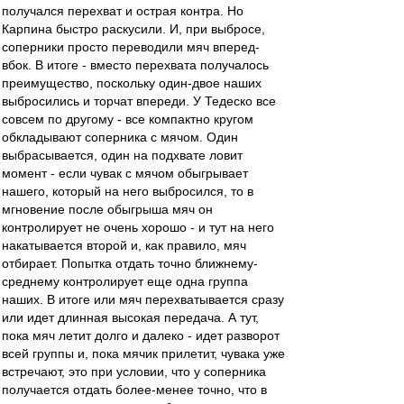
получался перехват и острая контра. Но
Карпина быстро раскусили. И, при выбросе,
соперники просто переводили мяч вперед-
вбок. В итоге - вместо перехвата получалось
преимущество, поскольку один-двое наших
выбросились и торчат впереди. У Тедеско все
совсем по другому - все компактно кругом
обкладывают соперника с мячом. Один
выбрасывается, один на подхвате ловит
момент - если чувак с мячом обыгрывает
нашего, который на него выбросился, то в
мгновение после обыгрыша мяч он
контролирует не очень хорошо - и тут на него
накатывается второй и, как правило, мяч
отбирает. Попытка отдать точно ближнему-
среднему контролирует еще одна группа
наших. В итоге или мяч перехватывается сразу
или идет длинная высокая передача. А тут,
пока мяч летит долго и далеко - идет разворот
всей группы и, пока мячик прилетит, чувака уже
встречают, это при условии, что у соперника
получается отдать более-менее точно, что в