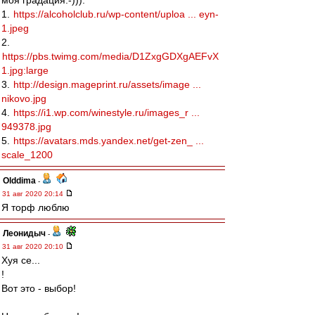
моя градация:-))):
1.
https://alcoholclub.ru/wp-content/uploa ... eyn-
1.jpeg
2.
https://pbs.twimg.com/media/D1ZxgGDXgAEFvX
1.jpg:large
3.
http://design.mageprint.ru/assets/image ...
nikovo.jpg
4.
https://i1.wp.com/winestyle.ru/images_r ...
949378.jpg
5.
https://avatars.mds.yandex.net/get-zen_ ...
scale_1200
Olddima
-
31 авг 2020 20:14
Я торф люблю
Леонидыч
-
31 авг 2020 20:10
Хуя се...
!
Вот это - выбор!