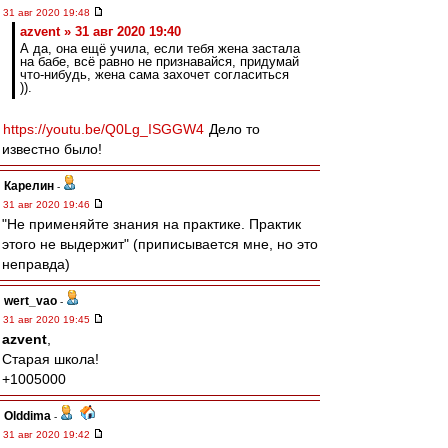
31 авг 2020 19:48
azvent » 31 авг 2020 19:40
А да, она ещё учила, если тебя жена застала
на бабе, всё равно не признавайся, придумай
что-нибудь, жена сама захочет согласиться
)).
https://youtu.be/Q0Lg_ISGGW4
Дело то
известно было!
Карелин
-
31 авг 2020 19:46
"Не применяйте знания на практике. Практик
этого не выдержит" (приписывается мне, но это
неправда)
wert_vao
-
31 авг 2020 19:45
azvent
,
Старая школа!
+1005000
Olddima
-
31 авг 2020 19:42