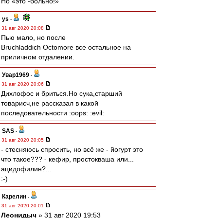
Но «это -больно!»
ys
-
31 авг 2020 20:08
Пью мало, но после
Bruchladdich Octomore все остальное на
приличном отдалении.
Увар1969
-
31 авг 2020 20:06
Дихлофос и бриться.Но сука,старший
товарисч,не рассказал в какой
последовательности :oops: :evil:
SAS
-
31 авг 2020 20:05
- стесняюсь спросить, но всё же - йогурт это
что такое??? - кефир, простокваша или...
ацидофилин?...
:-)
Карелин
-
31 авг 2020 20:01
Леонидыч
» 31 авг 2020 19:53