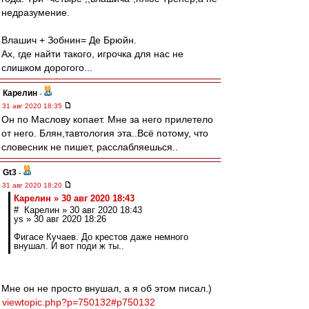
недразумение.
Влашич + Зобнин= Де Брюйн.
Ах, где найти такого, игрочка для нас не
слишком дорогого...
Карелин
-
31 авг 2020 18:35
Он по Маслову копает. Мне за него прилетело
от него. Блян,тавтология эта..Всё потому, что
словесник не пишет, расслабляешься..
Gt3
-
31 авг 2020 18:20
Карелин » 30 авг 2020 18:43
# Карелин » 30 авг 2020 18:43
ys » 30 авг 2020 18:26
Фигасе Кучаев. До крестов даже немного
внушал. И вот поди ж ты..
Мне он не просто внушал, а я об этом писал.)
viewtopic.php?p=750132#p750132