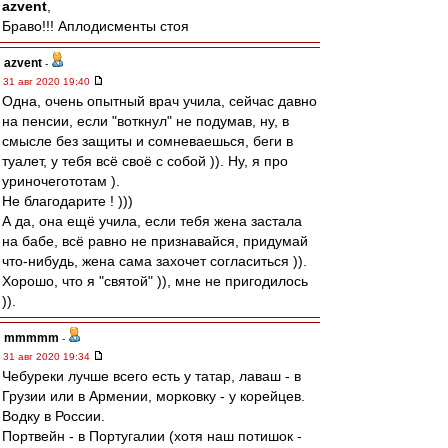
azvent
,
Браво!!! Аплодисменты стоя
azvent
-
31 авг 2020 19:40
Одна, очень опытный врач учила, сейчас давно
на пенсии, если "воткнул" не подумав, ну, в
смысле без защиты и сомневаешься, беги в
туалет, у тебя всё своё с собой )). Ну, я про
уриночегототам ).
Не благодарите ! )))
А да, она ещё учила, если тебя жена застала
на бабе, всё равно не признавайся, придумай
что-нибудь, жена сама захочет согласиться )).
Хорошо, что я "святой" )), мне не пригодилось
)).
mmmmm
-
31 авг 2020 19:34
Чебуреки лучше всего есть у татар, лаваш - в
Грузии или в Армении, морковку - у корейцев.
Водку в России.
Портвейн - в Португалии (хотя наш потишок -