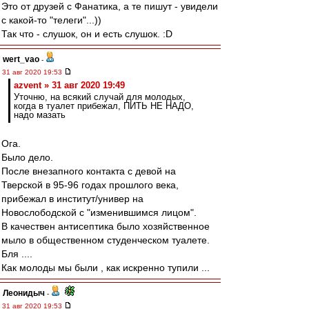
Это от друзей с Фанатика, а те пишут - увидели
с какой-то "телеги"...))
Так что - слушок, он и есть слушок. :D
wert_vao
-
31 авг 2020 19:53
azvent » 31 авг 2020 19:49
Уточню, на всякий случай для молодых,
когда в туалет прибежал, ПИТЬ НЕ НАДО,
надо мазать
Ога.
Было дело.
После внезапного контакта с девой на
Тверской в 95-96 годах прошлого века,
прибежал в институт/универ на
Новослободской с "изменившимся лицом".
В качествен антисептика было хозяйственное
мыло в общественном студенческом туалете.
Бля ....
Как молоды мы были , как искренно тупили ...
Леонидыч
-
31 авг 2020 19:53