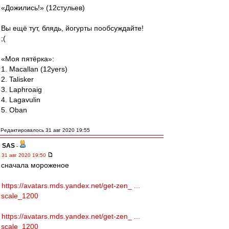
«Дожились!» (12стульев)
Вы ещё тут, блядь, йогурты пообсуждайте!
;(
«Моя пятёрка»:
1. Macallan (12yers)
2. Talisker
3. Laphroaig
4. Lagavulin
5. Oban
Редактировалось 31 авг 2020 19:55
SAS
-
31 авг 2020 19:50
сначала мороженое
https://avatars.mds.yandex.net/get-zen_ ...
scale_1200
https://avatars.mds.yandex.net/get-zen_ ...
scale_1200