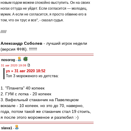
новым годом можем спокойно выступить. Он на своих
ногах оттуда не уйдет. Если согласится — молодец,
мужик. А если не согласится, я просто обвиню его в
том, что он трус и все", - сказал судья.
/////
Александр Соболев
- лучший игрок недели
(версия ФНК). !!!!!!!
nosorog
-
31 авг 2020 19:08
ys » 31 авг 2020 18:52
Топ 3 мороженого из детства:
1. "Планета" 40 копеек
2. ГУМ с лотка - 20 копеек
3. Вафельный стаканчик на Павелецком
вокзале - 10 копеек. но это до 70, наверно,
года, потом такой же стаканчик стал 19 стоить,
я после этого мороженое и разлюбил :-)
slava1
-