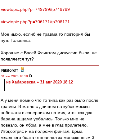
viewtopic.php?p=749799#p749799
viewtopic.php?p=706171#p706171
Мое имхо, еслиб не травма то повторил бы
путь Головина.
Хорошие с Васей Флинтом дискуссии были, не
появляется тут?
Nikiforoff
-
31 авг 2020 18:18
из Хабаровска » 31 авг 2020 18:12
А у меня помню что то типа как раз было после
травмы. В матче с днищем на кубок москвы
побежали с соперником на мяч, итог, как два
барана щщами уебались. Только мне не
повезло, он лбом, а мне в глаз прилетело.
Итог,сотряс и на полрожи фингал..Дома
младшего брата отправлял за мороженным 3