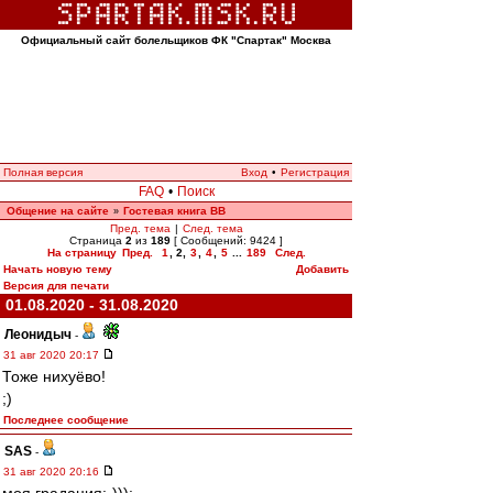
Официальный сайт болельщиков ФК "Спартак" Москва
Полная версия
Вход
•
Регистрация
FAQ
•
Поиск
Общение на сайте
Гостевая книга ВВ
»
Пред. тема
|
След. тема
Страница
2
из
189
[ Сообщений: 9424 ]
На страницу
Пред.
1
,
2
,
3
,
4
,
5
...
189
След.
Начать новую тему
Добавить
Версия для печати
01.08.2020 - 31.08.2020
Леонидыч
-
31 авг 2020 20:17
Тоже нихуёво!
;)
Последнее сообщение
SAS
-
31 авг 2020 20:16