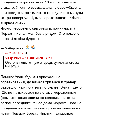
продавать мороженое за 48 коп. в большом
стакане. Я как-то возвращался с еврокубков, а
они поздно закончились, с голодухи его минуты
за три навернул. Чуть заворота кишок не было.
Жирное очень.
Что-то чебуреки с самотёки вспомнились :)
Первая пивная моя была рядом. Это покруче
первой любви будет :)
из Хабаровска
-
31 авг 2020 18:12
Увар1969 » 31 авг 2020 17:52
Отстояв нешуточную очередь ,уплетал его за
минуту))
Помню: Улан-Удэ, мы приехали на
соревнования, до начала три часа и тренер
разрешил нам погулять по округе. Зима, где-то
-25, но натыкаемся на лоток с мороженным
(помните такие ящики на колесиках и тетка в
белом переднике. У нас дома мороженного не
продавалось и потому мы сразу же кинулись к
лотку. Первым Борька Никитин, заказывает