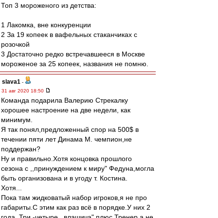
Топ 3 мороженого из детства:
1 Лакомка, вне конкуренции
2 За 19 копеек в вафельных стаканчиках с
розочкой
3 Достаточно редко встречавшееся в Москве
мороженое за 25 копеек, названия не помню.
slava1
-
31 авг 2020 18:50
Команда подарила Валерию Стрекалку
хорошее настроение на две недели, как
минимум.
Я так понял,предложенный спор на 500$ в
течении пяти лет Динама М. чемпион,не
поддержан?
Ну и правильно.Хотя концовка прошлого
сезона с ,,принуждением к миру" Федуна,могла
быть организована и в угоду т. Костина.
Хотя...
Пока там жидковатый набор игроков,я не про
габариты.С этим как раз всё в порядке.У них 2
года. Три -четыре ,,влашича",плюс Тренер,а не