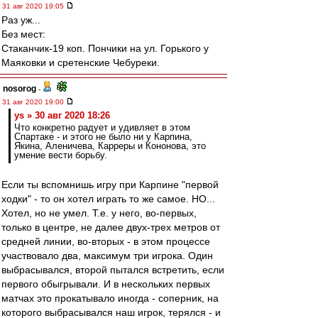
31 авг 2020 19:05
Раз уж...
Без мест:
Cтаканчик-19 коп. Пончики на ул. Горького у
Маяковки и сретенские Чебуреки.
nosorog
-
31 авг 2020 19:00
ys » 30 авг 2020 18:26
Что конкретно радует и удивляет в этом
Спартаке - и этого не было ни у Карпина,
Якина, Аленичева, Карреры и Кононова, это
умение вести борьбу.
Если ты вспомнишь игру при Карпине "первой
ходки" - то он хотел играть то же самое. НО...
Хотел, но не умел. Т.е. у него, во-первых,
только в центре, не далее двух-трех метров от
средней линии, во-вторых - в этом процессе
участвовало два, максимум три игрока. Один
выбрасывался, второй пытался встретить, если
первого обыгрывали. И в нескольких первых
матчах это прокатывало иногда - соперник, на
которого выбрасывался наш игрок, терялся - и