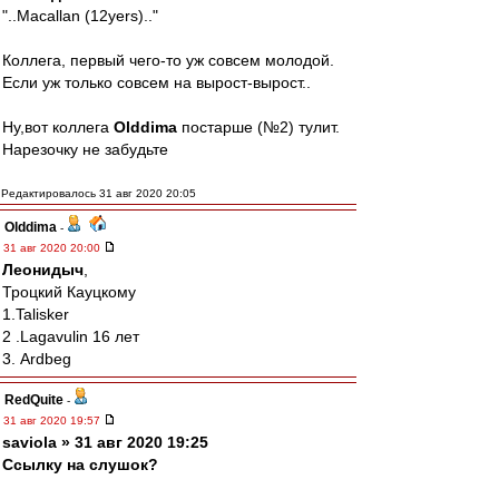
"..Macallan (12yers).."
Коллега, первый чего-то уж совсем молодой.
Если уж только совсем на вырост-вырост..
Ну,вот коллега
Olddima
постарше (№2) тулит.
Нарезочку не забудьте
Редактировалось 31 авг 2020 20:05
Olddima
-
31 авг 2020 20:00
Леонидыч
,
Троцкий Кауцкому
1.Talisker
2 .Lagavulin 16 лет
3. Ardbeg
RedQuite
-
31 авг 2020 19:57
saviola » 31 авг 2020 19:25
Ссылку на слушок?