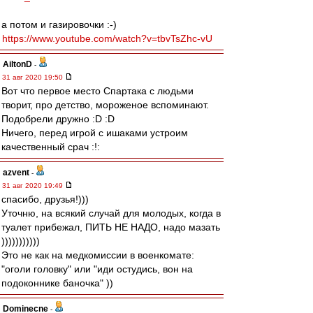
а потом и газировочки :-)
https://www.youtube.com/watch?v=tbvTsZhc-vU
AiltonD
-
31 авг 2020 19:50
Вот что первое место Спартака с людьми
творит, про детство, мороженое вспоминают.
Подобрели дружно :D :D
Ничего, перед игрой с ишаками устроим
качественный срач :!:
azvent
-
31 авг 2020 19:49
спасибо, друзья!)))
Уточню, на всякий случай для молодых, когда в
туалет прибежал, ПИТЬ НЕ НАДО, надо мазать
)))))))))))
Это не как на медкомиссии в военкомате:
"оголи головку" или "иди остудись, вон на
подоконнике баночка" ))
Dominecne
-