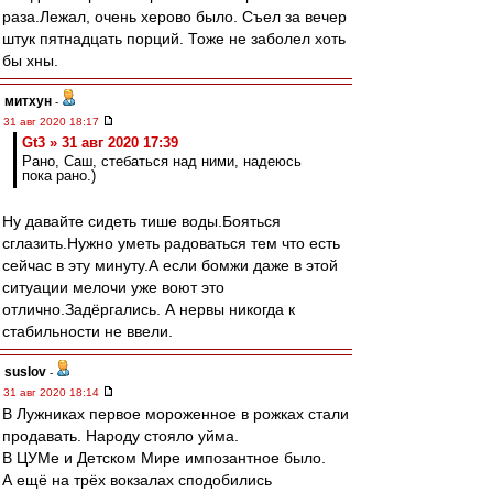
раза.Лежал, очень херово было. Съел за вечер
штук пятнадцать порций. Тоже не заболел хоть
бы хны.
митхун
-
31 авг 2020 18:17
Gt3 » 31 авг 2020 17:39
Рано, Саш, стебаться над ними, надеюсь
пока рано.)
Ну давайте сидеть тише воды.Бояться
сглазить.Нужно уметь радоваться тем что есть
сейчас в эту минуту.А если бомжи даже в этой
ситуации мелочи уже воют это
отлично.Задёргались. А нервы никогда к
стабильности не ввели.
suslov
-
31 авг 2020 18:14
В Лужниках первое мороженное в рожках стали
продавать. Народу стояло уйма.
В ЦУМе и Детском Мире импозантное было.
А ещё на трёх вокзалах сподобились