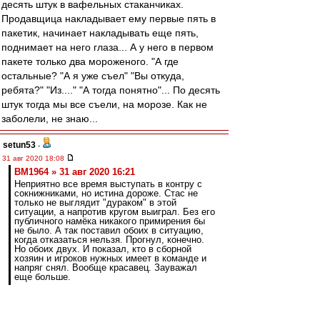
десять штук в вафельных стаканчиках.
Продавщица накладывает ему первые пять в
пакетик, начинает накладывать еще пять,
поднимает на него глаза... А у него в первом
пакете только два мороженого. "А где
остальные? "А я уже съел" "Вы откуда,
ребята?" "Из...." "А тогда понятно"... По десять
штук тогда мы все съели, на морозе. Как не
заболели, не знаю...
setun53
-
31 авг 2020 18:08
BM1964 » 31 авг 2020 16:21
Неприятно все время выступать в контру с
сокнижниками, но истина дороже. Стас не
только не выглядит "дураком" в этой
ситуации, а напротив кругом выиграл. Без его
публичного намёка никакого примирения бы
не было. А так поставил обоих в ситуацию,
когда отказаться нельзя. Прогнул, конечно.
Но обоих двух. И показал, кто в сборной
хозяин и игроков нужных имеет в команде и
напряг снял. Вообще красавец. Зауважал
еще больше.
Посмотрим на уважаемого на ЧЕ и в отборах