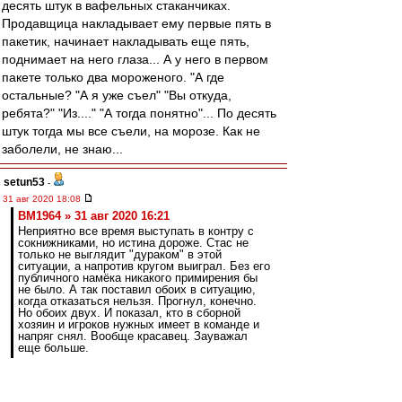
десять штук в вафельных стаканчиках.
Продавщица накладывает ему первые пять в
пакетик, начинает накладывать еще пять,
поднимает на него глаза... А у него в первом
пакете только два мороженого. "А где
остальные? "А я уже съел" "Вы откуда,
ребята?" "Из...." "А тогда понятно"... По десять
штук тогда мы все съели, на морозе. Как не
заболели, не знаю...
setun53
-
31 авг 2020 18:08
BM1964 » 31 авг 2020 16:21
Неприятно все время выступать в контру с
сокнижниками, но истина дороже. Стас не
только не выглядит "дураком" в этой
ситуации, а напротив кругом выиграл. Без его
публичного намёка никакого примирения бы
не было. А так поставил обоих в ситуацию,
когда отказаться нельзя. Прогнул, конечно.
Но обоих двух. И показал, кто в сборной
хозяин и игроков нужных имеет в команде и
напряг снял. Вообще красавец. Зауважал
еще больше.
Посмотрим на уважаемого на ЧЕ и в отборах