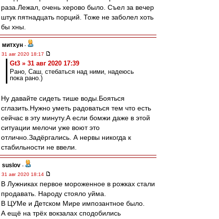
раза.Лежал, очень херово было. Съел за вечер
штук пятнадцать порций. Тоже не заболел хоть
бы хны.
митхун
-
31 авг 2020 18:17
Gt3 » 31 авг 2020 17:39
Рано, Саш, стебаться над ними, надеюсь
пока рано.)
Ну давайте сидеть тише воды.Бояться
сглазить.Нужно уметь радоваться тем что есть
сейчас в эту минуту.А если бомжи даже в этой
ситуации мелочи уже воют это
отлично.Задёргались. А нервы никогда к
стабильности не ввели.
suslov
-
31 авг 2020 18:14
В Лужниках первое мороженное в рожках стали
продавать. Народу стояло уйма.
В ЦУМе и Детском Мире импозантное было.
А ещё на трёх вокзалах сподобились