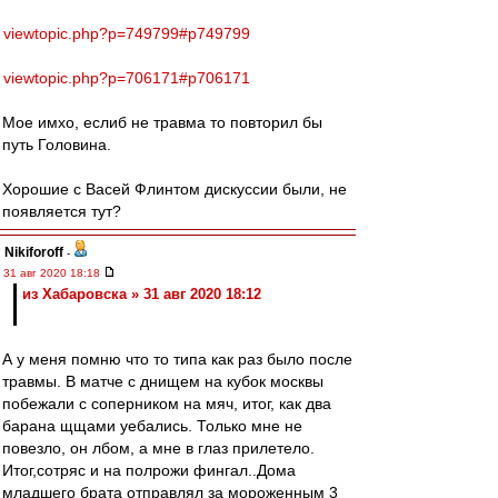
viewtopic.php?p=749799#p749799
viewtopic.php?p=706171#p706171
Мое имхо, еслиб не травма то повторил бы
путь Головина.
Хорошие с Васей Флинтом дискуссии были, не
появляется тут?
Nikiforoff
-
31 авг 2020 18:18
из Хабаровска » 31 авг 2020 18:12
А у меня помню что то типа как раз было после
травмы. В матче с днищем на кубок москвы
побежали с соперником на мяч, итог, как два
барана щщами уебались. Только мне не
повезло, он лбом, а мне в глаз прилетело.
Итог,сотряс и на полрожи фингал..Дома
младшего брата отправлял за мороженным 3