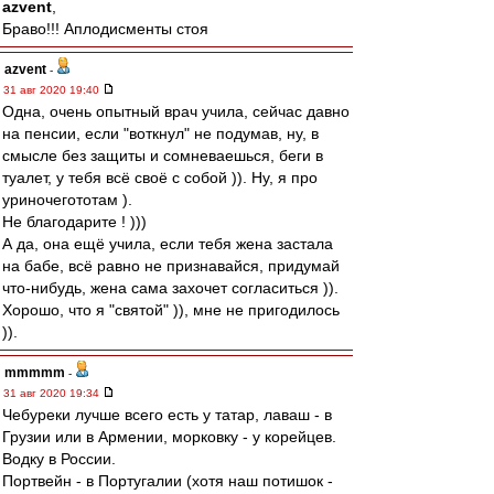
azvent
,
Браво!!! Аплодисменты стоя
azvent
-
31 авг 2020 19:40
Одна, очень опытный врач учила, сейчас давно
на пенсии, если "воткнул" не подумав, ну, в
смысле без защиты и сомневаешься, беги в
туалет, у тебя всё своё с собой )). Ну, я про
уриночегототам ).
Не благодарите ! )))
А да, она ещё учила, если тебя жена застала
на бабе, всё равно не признавайся, придумай
что-нибудь, жена сама захочет согласиться )).
Хорошо, что я "святой" )), мне не пригодилось
)).
mmmmm
-
31 авг 2020 19:34
Чебуреки лучше всего есть у татар, лаваш - в
Грузии или в Армении, морковку - у корейцев.
Водку в России.
Портвейн - в Португалии (хотя наш потишок -