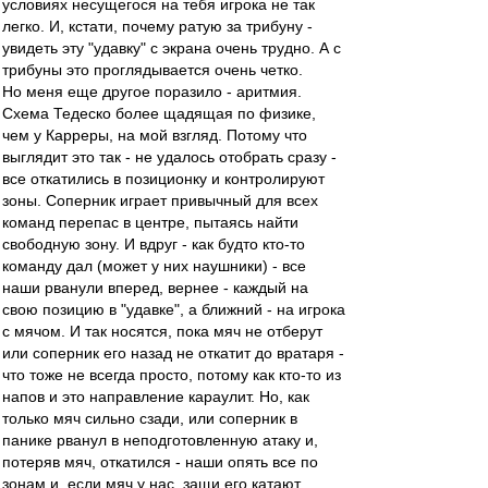
условиях несущегося на тебя игрока не так
легко. И, кстати, почему ратую за трибуну -
увидеть эту "удавку" с экрана очень трудно. А с
трибуны это проглядывается очень четко.
Но меня еще другое поразило - аритмия.
Схема Тедеско более щадящая по физике,
чем у Карреры, на мой взгляд. Потому что
выглядит это так - не удалось отобрать сразу -
все откатились в позиционку и контролируют
зоны. Соперник играет привычный для всех
команд перепас в центре, пытаясь найти
свободную зону. И вдруг - как будто кто-то
команду дал (может у них наушники) - все
наши рванули вперед, вернее - каждый на
свою позицию в "удавке", а ближний - на игрока
с мячом. И так носятся, пока мяч не отберут
или соперник его назад не откатит до вратаря -
что тоже не всегда просто, потому как кто-то из
напов и это направление караулит. Но, как
только мяч сильно сзади, или соперник в
панике рванул в неподготовленную атаку и,
потеряв мяч, откатился - наши опять все по
зонам и, если мяч у нас, защи его катают