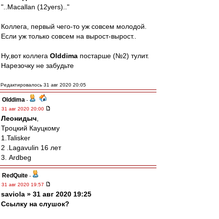
"..Macallan (12yers).."
Коллега, первый чего-то уж совсем молодой.
Если уж только совсем на вырост-вырост..
Ну,вот коллега
Olddima
постарше (№2) тулит.
Нарезочку не забудьте
Редактировалось 31 авг 2020 20:05
Olddima
-
31 авг 2020 20:00
Леонидыч
,
Троцкий Кауцкому
1.Talisker
2 .Lagavulin 16 лет
3. Ardbeg
RedQuite
-
31 авг 2020 19:57
saviola » 31 авг 2020 19:25
Ссылку на слушок?