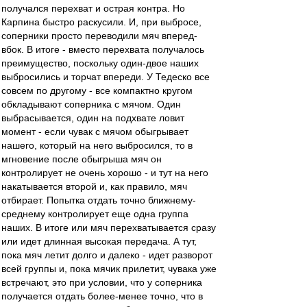
получался перехват и острая контра. Но
Карпина быстро раскусили. И, при выбросе,
соперники просто переводили мяч вперед-
вбок. В итоге - вместо перехвата получалось
преимущество, поскольку один-двое наших
выбросились и торчат впереди. У Тедеско все
совсем по другому - все компактно кругом
обкладывают соперника с мячом. Один
выбрасывается, один на подхвате ловит
момент - если чувак с мячом обыгрывает
нашего, который на него выбросился, то в
мгновение после обыгрыша мяч он
контролирует не очень хорошо - и тут на него
накатывается второй и, как правило, мяч
отбирает. Попытка отдать точно ближнему-
среднему контролирует еще одна группа
наших. В итоге или мяч перехватывается сразу
или идет длинная высокая передача. А тут,
пока мяч летит долго и далеко - идет разворот
всей группы и, пока мячик прилетит, чувака уже
встречают, это при условии, что у соперника
получается отдать более-менее точно, что в