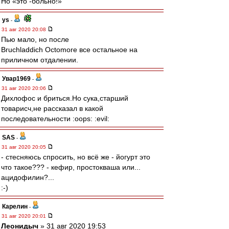
Но «это -больно!»
ys
-
31 авг 2020 20:08
Пью мало, но после
Bruchladdich Octomore все остальное на
приличном отдалении.
Увар1969
-
31 авг 2020 20:06
Дихлофос и бриться.Но сука,старший
товарисч,не рассказал в какой
последовательности :oops: :evil:
SAS
-
31 авг 2020 20:05
- стесняюсь спросить, но всё же - йогурт это
что такое??? - кефир, простокваша или...
ацидофилин?...
:-)
Карелин
-
31 авг 2020 20:01
Леонидыч
» 31 авг 2020 19:53