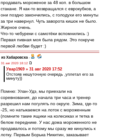
продавать мороженое за 48 коп. в большом
стакане. Я как-то возвращался с еврокубков, а
они поздно закончились, с голодухи его минуты
за три навернул. Чуть заворота кишок не было.
Жирное очень.
Что-то чебуреки с самотёки вспомнились :)
Первая пивная моя была рядом. Это покруче
первой любви будет :)
из Хабаровска
-
31 авг 2020 18:12
Увар1969 » 31 авг 2020 17:52
Отстояв нешуточную очередь ,уплетал его за
минуту))
Помню: Улан-Удэ, мы приехали на
соревнования, до начала три часа и тренер
разрешил нам погулять по округе. Зима, где-то
-25, но натыкаемся на лоток с мороженным
(помните такие ящики на колесиках и тетка в
белом переднике. У нас дома мороженного не
продавалось и потому мы сразу же кинулись к
лотку. Первым Борька Никитин, заказывает