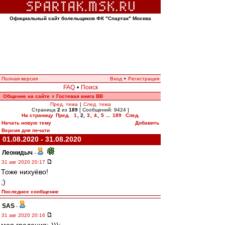
Официальный сайт болельщиков ФК "Спартак" Москва
Полная версия
Вход
•
Регистрация
FAQ
•
Поиск
Общение на сайте
Гостевая книга ВВ
»
Пред. тема
|
След. тема
Страница
2
из
189
[ Сообщений: 9424 ]
На страницу
Пред.
1
,
2
,
3
,
4
,
5
...
189
След.
Начать новую тему
Добавить
Версия для печати
01.08.2020 - 31.08.2020
Леонидыч
-
31 авг 2020 20:17
Тоже нихуёво!
;)
Последнее сообщение
SAS
-
31 авг 2020 20:16