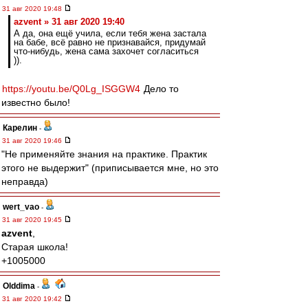
31 авг 2020 19:48
azvent » 31 авг 2020 19:40
А да, она ещё учила, если тебя жена застала
на бабе, всё равно не признавайся, придумай
что-нибудь, жена сама захочет согласиться
)).
https://youtu.be/Q0Lg_ISGGW4
Дело то
известно было!
Карелин
-
31 авг 2020 19:46
"Не применяйте знания на практике. Практик
этого не выдержит" (приписывается мне, но это
неправда)
wert_vao
-
31 авг 2020 19:45
azvent
,
Старая школа!
+1005000
Olddima
-
31 авг 2020 19:42