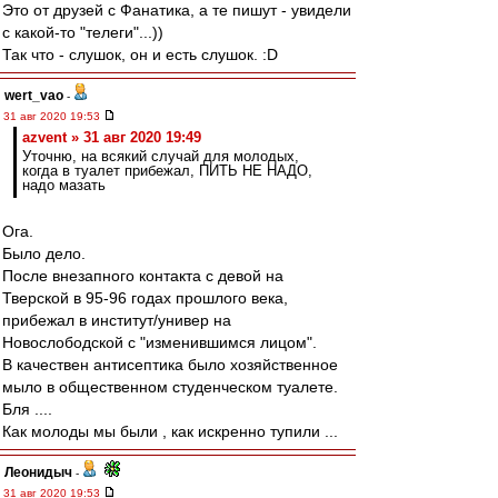
Это от друзей с Фанатика, а те пишут - увидели
с какой-то "телеги"...))
Так что - слушок, он и есть слушок. :D
wert_vao
-
31 авг 2020 19:53
azvent » 31 авг 2020 19:49
Уточню, на всякий случай для молодых,
когда в туалет прибежал, ПИТЬ НЕ НАДО,
надо мазать
Ога.
Было дело.
После внезапного контакта с девой на
Тверской в 95-96 годах прошлого века,
прибежал в институт/универ на
Новослободской с "изменившимся лицом".
В качествен антисептика было хозяйственное
мыло в общественном студенческом туалете.
Бля ....
Как молоды мы были , как искренно тупили ...
Леонидыч
-
31 авг 2020 19:53