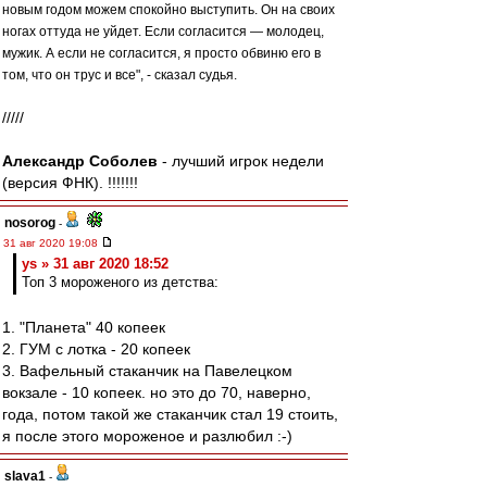
новым годом можем спокойно выступить. Он на своих
ногах оттуда не уйдет. Если согласится — молодец,
мужик. А если не согласится, я просто обвиню его в
том, что он трус и все", - сказал судья.
/////
Александр Соболев
- лучший игрок недели
(версия ФНК). !!!!!!!
nosorog
-
31 авг 2020 19:08
ys » 31 авг 2020 18:52
Топ 3 мороженого из детства:
1. "Планета" 40 копеек
2. ГУМ с лотка - 20 копеек
3. Вафельный стаканчик на Павелецком
вокзале - 10 копеек. но это до 70, наверно,
года, потом такой же стаканчик стал 19 стоить,
я после этого мороженое и разлюбил :-)
slava1
-