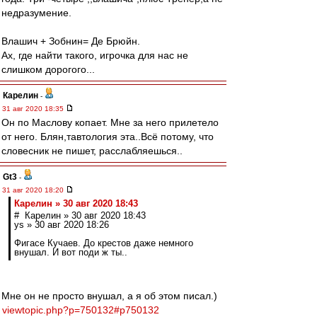
недразумение.
Влашич + Зобнин= Де Брюйн.
Ах, где найти такого, игрочка для нас не
слишком дорогого...
Карелин
-
31 авг 2020 18:35
Он по Маслову копает. Мне за него прилетело
от него. Блян,тавтология эта..Всё потому, что
словесник не пишет, расслабляешься..
Gt3
-
31 авг 2020 18:20
Карелин » 30 авг 2020 18:43
# Карелин » 30 авг 2020 18:43
ys » 30 авг 2020 18:26
Фигасе Кучаев. До крестов даже немного
внушал. И вот поди ж ты..
Мне он не просто внушал, а я об этом писал.)
viewtopic.php?p=750132#p750132