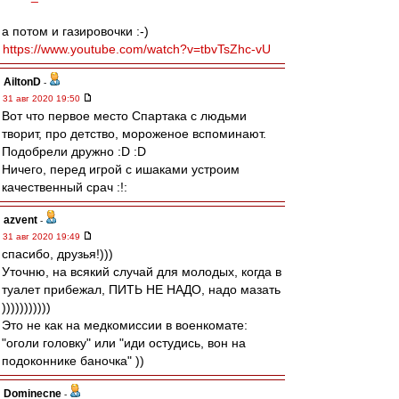
а потом и газировочки :-)
https://www.youtube.com/watch?v=tbvTsZhc-vU
AiltonD
-
31 авг 2020 19:50
Вот что первое место Спартака с людьми
творит, про детство, мороженое вспоминают.
Подобрели дружно :D :D
Ничего, перед игрой с ишаками устроим
качественный срач :!:
azvent
-
31 авг 2020 19:49
спасибо, друзья!)))
Уточню, на всякий случай для молодых, когда в
туалет прибежал, ПИТЬ НЕ НАДО, надо мазать
)))))))))))
Это не как на медкомиссии в военкомате:
"оголи головку" или "иди остудись, вон на
подоконнике баночка" ))
Dominecne
-