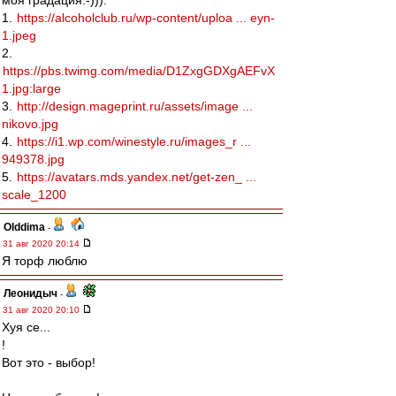
моя градация:-))):
1.
https://alcoholclub.ru/wp-content/uploa ... eyn-
1.jpeg
2.
https://pbs.twimg.com/media/D1ZxgGDXgAEFvX
1.jpg:large
3.
http://design.mageprint.ru/assets/image ...
nikovo.jpg
4.
https://i1.wp.com/winestyle.ru/images_r ...
949378.jpg
5.
https://avatars.mds.yandex.net/get-zen_ ...
scale_1200
Olddima
-
31 авг 2020 20:14
Я торф люблю
Леонидыч
-
31 авг 2020 20:10
Хуя се...
!
Вот это - выбор!