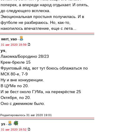
поперек, а впереди народ отдыхает. И опять,
до следующего всплеска.
Эмоциональная простыня получилась. И в
футболе не разбираюсь. Но, как-то,
накопилось впечатление, еще с лета...
wert_vao
-
31 авг 2020 18:59
ys
,
Лакомка/Бородино 28/23
Крем-брюле 15
Фруктовый лёд, вот тут боюсь облажаться по
МСК 80-е, 7-9
Ну и вне конкуренции.
В ЦУМе по 20.
И зе бест около ГУМа, на перекрёстке 25
Октября, по 20.
Оно с джемиком было.
Редактировалось 31 авг 2020 19:01
ys
-
31 авг 2020 18:52