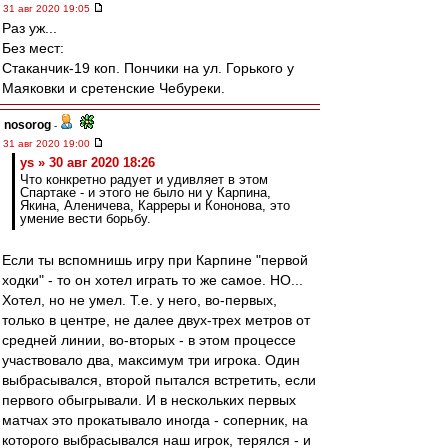
31 авг 2020 19:05
Раз уж...
Без мест:
Cтаканчик-19 коп. Пончики на ул. Горького у
Маяковки и сретенские Чебуреки.
nosorog
-
31 авг 2020 19:00
ys » 30 авг 2020 18:26
Что конкретно радует и удивляет в этом
Спартаке - и этого не было ни у Карпина,
Якина, Аленичева, Карреры и Кононова, это
умение вести борьбу.
Если ты вспомнишь игру при Карпине "первой
ходки" - то он хотел играть то же самое. НО...
Хотел, но не умел. Т.е. у него, во-первых,
только в центре, не далее двух-трех метров от
средней линии, во-вторых - в этом процессе
участвовало два, максимум три игрока. Один
выбрасывался, второй пытался встретить, если
первого обыгрывали. И в нескольких первых
матчах это прокатывало иногда - соперник, на
которого выбрасывался наш игрок, терялся - и