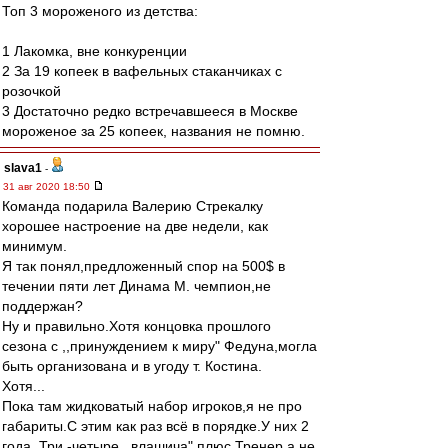
Топ 3 мороженого из детства:
1 Лакомка, вне конкуренции
2 За 19 копеек в вафельных стаканчиках с
розочкой
3 Достаточно редко встречавшееся в Москве
мороженое за 25 копеек, названия не помню.
slava1
-
31 авг 2020 18:50
Команда подарила Валерию Стрекалку
хорошее настроение на две недели, как
минимум.
Я так понял,предложенный спор на 500$ в
течении пяти лет Динама М. чемпион,не
поддержан?
Ну и правильно.Хотя концовка прошлого
сезона с ,,принуждением к миру" Федуна,могла
быть организована и в угоду т. Костина.
Хотя...
Пока там жидковатый набор игроков,я не про
габариты.С этим как раз всё в порядке.У них 2
года. Три -четыре ,,влашича",плюс Тренер,а не