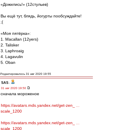
«Дожились!» (12стульев)
Вы ещё тут, блядь, йогурты пообсуждайте!
;(
«Моя пятёрка»:
1. Macallan (12yers)
2. Talisker
3. Laphroaig
4. Lagavulin
5. Oban
Редактировалось 31 авг 2020 19:55
SAS
-
31 авг 2020 19:50
сначала мороженое
https://avatars.mds.yandex.net/get-zen_ ...
scale_1200
https://avatars.mds.yandex.net/get-zen_ ...
scale_1200