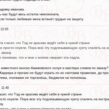
ндовку иванова.
ь нас будут весь остаток чемпионата.
сли только любимая жена встанет грудью на защиту.
 12:03
а гласит, что Тэд не красиво ведёт себя в чужой стране
се просто охуели. Пора всю эту подлизывающую хуету спалить на к
 заказу.
я понимаю, что и мои х копеек сжирает эта падла.
- известного конско-бамжовского холуя и мастера сливов по заказу?
 Каррера и прочие не будут играть по их скотским правилам, да пр
тема, очочками не торганёшь, бюджетик не попилишь.
 11:40
сит, что Тэд не красиво ведёт себя в чужой стране
осто охуели. Пора всю эту подлизывающую хуету спалить на костр
зу.
имаю, что и мои х копеек сжирает эта падла.