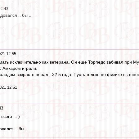
12:43
овался .. бы ..
21 12:55
ать исключительно как ветерана. Он еще Торпедо забивал при Мур
с Амкаром играли.
олодом возрасте попал - 22.5 года. Пусть только по физике вытяне
021 12:51
43
сего ... )
вался .. бы ..