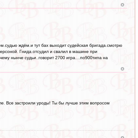
аем.судью ждём.и тут бах выходит судейская бригада.смотрю
персоной. Гнида.отсудил и свалил в машине при
ему нынче судьи..говорит 2700 игра....по900типа на
ле. Все застроили уроды! Ты бы лучше этим вопросом