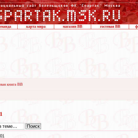
оманда
карта мира
магазин ВВ
гостевая ВВ
ф
вая книга ВВ
21
:01