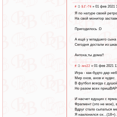
#
Б.Г.-74
» 01 фев 2021 
Я по натуре своей ретро
На свой монитор застав
Пригодилось :D
А ещё у младшего сына 
Сегодня достали из шкаф
Антоха,ты дома!!
#
лео22
» 01 фев 2021 1
Игра - как-будто дар неб
Мир охов, ахов и чудес.
В футбол всегда с душой
Но разом всех пришВАР
И насчет едущих с ярмар
Фрагмент (это не мое), в
Вдруг стало сыпаться ме
Я наклонился ох...(18+).