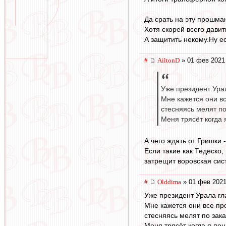
Да срать на эту прошма
Хотя скорей всего давит
А защитить некому.Ну е
#
AiltonD
» 01 фев 2021
Уже президент Урал
Мне кажется они в
стесняясь мелят по
Меня трясёт когда 
А чего ждать от Гришки 
Если такие как Тедеско,
затрещит воровская сис
#
Olddima
» 01 фев 2021
Уже президент Урала гла
Мне кажется они все пр
стесняясь мелят по зака
Меня трясёт когда я пон