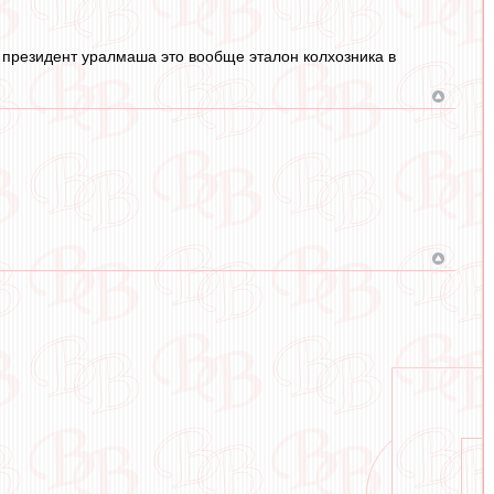
о президент уралмаша это вообще эталон колхозника в