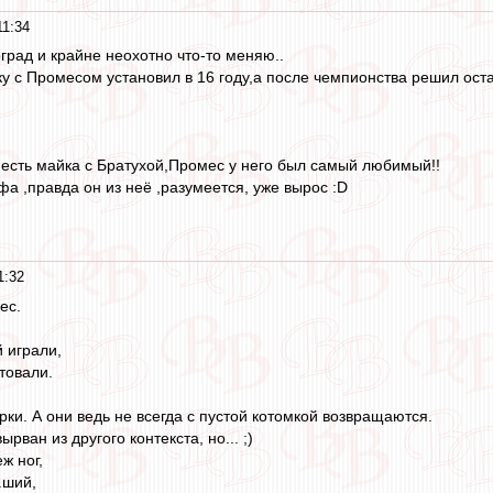
11:34
град и крайне неохотно что-то меняю..
ку с Промесом установил в 16 году,а после чемпионства решил оста
есть майка с Братухой,Промес у него был самый любимый!!
а ,правда он из неё ,разумеется, уже вырос :D
1:32
ес.
 играли,
товали.
ки. А они ведь не всегда с пустой котомкой возвращаются.
ырван из другого контекста, но... ;)
ж ног,
.ший,