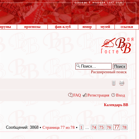
орумы
прогнозы
фан-клуб
юмор
музей
ссылки
Расширенный поиск
FAQ
Регистрация
Вход
Календарь ВВ
77
Сообщений: 3868 •
Страница
77
из
78
•
1
...
74
75
76
78