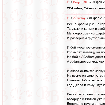
#
Игорь 0309
» 01 фев 2
22-kratny
, Узбеки - лег
#
22-kratny
» 01 фев 202
Весна-красна уже на гор
Ты лыжи и коньки в сво
Мы скоро сменим шарф 
И развернем футбольны
И бой курантов сменитс
Взрыхлят землицу на по
Не бой с ACABом днем 
А зафиксируем красиво 
И снова оживится заску
На языке он залечил за
Пингвин Нобоа вылезет 
Где Дзюба и Азмун пуска
Весна летит, она практи
Казарцев и Вилков уже г
Болела не грусти и под