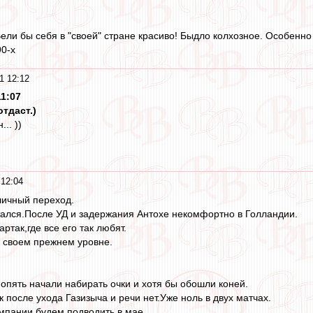
Вели бы себя в "своей" стране красиво! Быдло колхозное. Особенн
0-х
1 12:12
11:07
отдаст.)
.. ))
12:04
личный переход.
тался.После УД и задержания Антохе некомфортно в Голландии.
ртак,где все его так любят.
а своем прежнем уровне.
опять начали набирать очки и хотя бы обошли коней.
 после ухода Газизыча и речи нет.Уже ноль в двух матчах.
мпании будем подводить в мае.