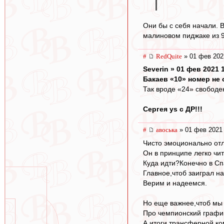
Они бы с себя начали. 
малиновом пиджаке из 9
#
RedQuite
» 01 фев 202
Severin » 01 фев 2021 
Бакаев «10» номер не 
Так вроде «24» свободен.
Сергея ys с ДР!!!
#
авоська
» 01 фев 2021 
Чисто эмоционально от
Он в принципе легко чи
Куда идти?Конечно в Спа
Главное,чтоб заиграл н
Верим и надеемся.
Но еще важнее,чтоб мы 
Про чемпионский график
А итоги трансферной ко