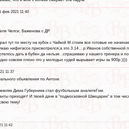
1 фев 2021 11:40
теля Челси, Баженова с ДР
рал тут по месту на кубок с Чайкой М.стоим все готовые не начин
маю нифигассе.присмотрелся;а это 3.14....р Иванов собственной 
телось дать в бубен да нельзя...спрашиваю у нашего тренера и поч
идно совсем плохо что у молодых судей вырывает игры за 900р.))))
21 11:37
ального обьявления по Антохе.
й земляк Дима Губерниев стал футбольным аналитеГом.
нты приходят! И твоей даче в "подмосковной Швецарии" в том чис
 свою тему!
21 11:42