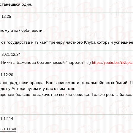
останешься один.
 12:25
кому и как себя вести.
 от государства и тыкает тренеру частного Клуба который успешнее
 2021 12:24
 Никиты Баженова без эпической "нарезки"! :-)
https://youtu.be/AKb
1 12:20
нно рад, если правда. Вне зависимости от дальнейших событий. По
ет у Антохи путем и у нас с ним тоже!
ропам больше не захочет во всякие севильи. Только реалы барсел
1 12:14
021 11:40