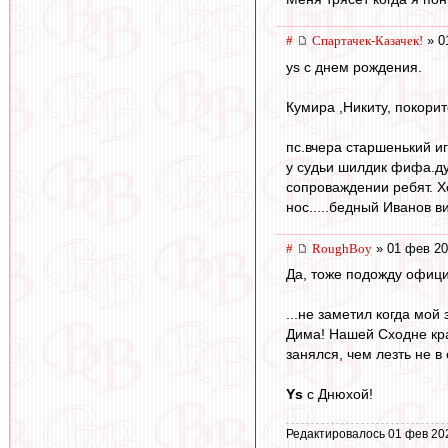
#
Спартачек-Казачек!
» 0
ys с днем рождения.
Кумира ,Никиту, покори
пс.вчера старшенький иг
у судьи шилдик фифа.ду
сопроваждении ребят. Хо
нос.....бедный Иванов в
#
RoughBoy
» 01 фев 20
Да, тоже подожду офици
...не заметил когда мо
Дима! Нашей Сходне кра
занялся, чем лезть не в
Ys
с Днюхой!
Редактировалось 01 фев 20