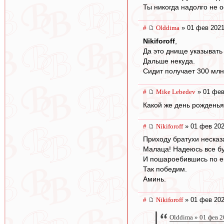
Ты никогда надолго не 
#
Olddima
» 01 фев 2021
Nikiforoff
,
Да это днище указывать 
Дальше некуда.
Сидит получает 300 млн
#
Mike Lebedev
» 01 фев
Какой же день рожденья
#
Nikiforoff
» 01 фев 202
Приходу братухи несказа
Малаца! Надеюсь все буд
И пошароебившись по ев
Так победим.
Аминь.
#
Nikiforoff
» 01 фев 202
Olddima » 01 фев 2