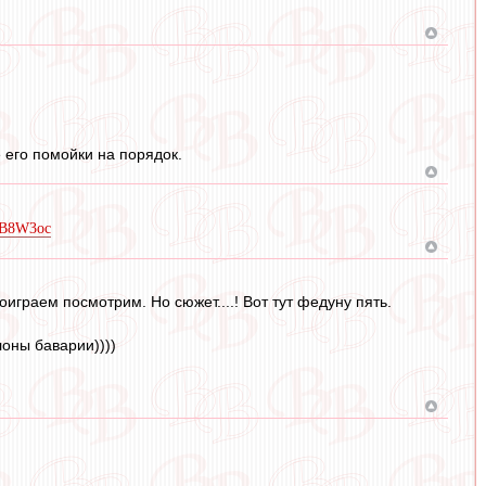
 его помойки на порядок.
pGB8W3oc
играем посмотрим. Но сюжет....! Вот тут федуну пять.
оны баварии))))