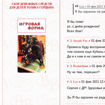
СБОР ДЕНЕЖНЫХ СРЕДСТВ
Los » 01 фев 2021 
ДЛЯ ДЕТЕЙ ТОЛИКА ГЕРЦЫНА
Я бы заранее не рад
Я бы тоже!
ys, с днём рождения!
Всех благ!
#
Arcade Fire
» 01 фев 20
Промеса буду восприним
том сезоне еще Кубань 
Да и к нам в не самом м
#
Волшебник
» 01 фев 2
Ну че там, перешел?
#
Los
» 01 фев 2021 12:
Сергея с ДР! Здоровья и в
Зы Я бы заранее не радо