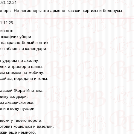
021 12:34
ионеры. Не легионеры это армяне. казахи. киргизы и белорусы
1 12:25
изонте.
й шкафчик убери.
на красно-белый зонтик.
е таблицы и календари.
я ударом по ахиллу.
лях и трактор и шипы.
мы снимем на мобилу.
сейвы, передачи и голы.
чавший Жора-Ипотека.
 зиму волдыри.
из аквадискотеки.
ли в воду пузыри.
чески у твоего порога.
отовят кошельки и вазелин.
ожди еще немного.